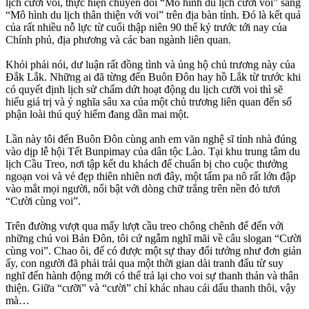
lịch cưỡi voi, thực hiện chuyển đổi “Mô hình du lịch cưỡi voi” sang
“Mô hình du lịch thân thiện với voi” trên địa bàn tỉnh. Đó là kết quả
của rất nhiều nỗ lực từ cuối thập niên 90 thế kỷ trước tới nay của
Chính phủ, địa phương và các ban ngành liên quan.
Khỏi phải nói, dư luận rất đồng tình và ủng hộ chủ trương này của
Đắk Lắk. Những ai đã từng đến Buôn Đôn hay hồ Lắk từ trước khi
có quyết định lịch sử chấm dứt hoạt động du lịch cưỡi voi thì sẽ
hiểu giá trị và ý nghĩa sâu xa của một chủ trương liên quan đến số
phận loài thú quý hiếm đang dần mai một.
Lần này tôi đến Buôn Đôn cùng anh em văn nghệ sĩ tỉnh nhà đúng
vào dịp lễ hội Tết Bunpimay của dân tộc Lào. Tại khu trung tâm du
lịch Cầu Treo, nơi tập kết du khách để chuẩn bị cho cuộc thưởng
ngoạn voi và vẻ đẹp thiên nhiên nơi đây, một tấm pa nô rất lớn đập
vào mắt mọi người, nổi bật với dòng chữ trắng trên nền đỏ tươi
“Cười cùng voi”.
Trên đường vượt qua mấy lượt cầu treo chông chênh để đến với
những chú voi Bản Đôn, tôi cứ ngẫm nghĩ mãi về câu slogan “Cười
cùng voi”. Chao ôi, để có được một sự thay đổi tưởng như đơn giản
ấy, con người đã phải trải qua một thời gian dài tranh đấu từ suy
nghĩ đến hành động mới có thể trả lại cho voi sự thanh thản và thân
thiện. Giữa “cưỡi” và “cười” chỉ khác nhau cái dấu thanh thôi, vậy
mà…