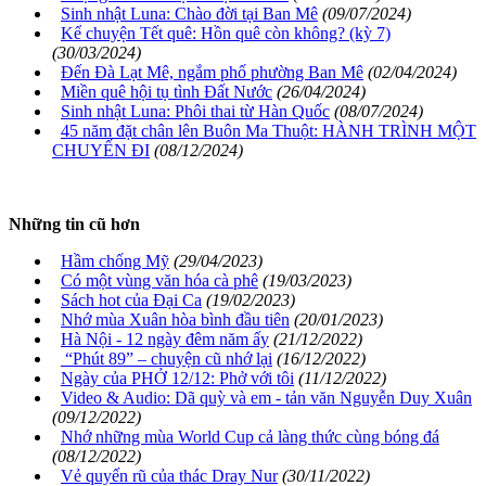
Sinh nhật Luna: Chào đời tại Ban Mê
(09/07/2024)
Kể chuyện Tết quê: Hồn quê còn không? (kỳ 7)
(30/03/2024)
Đến Đà Lạt Mê, ngắm phố phường Ban Mê
(02/04/2024)
Miền quê hội tụ tình Đất Nước
(26/04/2024)
Sinh nhật Luna: Phôi thai từ Hàn Quốc
(08/07/2024)
45 năm đặt chân lên Buôn Ma Thuột: HÀNH TRÌNH MỘT
CHUYẾN ĐI
(08/12/2024)
Những tin cũ hơn
Hầm chống Mỹ
(29/04/2023)
Có một vùng văn hóa cà phê
(19/03/2023)
Sách hot của Đại Ca
(19/02/2023)
Nhớ mùa Xuân hòa bình đầu tiên
(20/01/2023)
Hà Nội - 12 ngày đêm năm ấy
(21/12/2022)
“Phút 89” – chuyện cũ nhớ lại
(16/12/2022)
Ngày của PHỞ 12/12: Phở với tôi
(11/12/2022)
Video & Audio: Dã quỳ và em - tản văn Nguyễn Duy Xuân
(09/12/2022)
Nhớ những mùa World Cup cả làng thức cùng bóng đá
(08/12/2022)
Vẻ quyến rũ của thác Dray Nur
(30/11/2022)