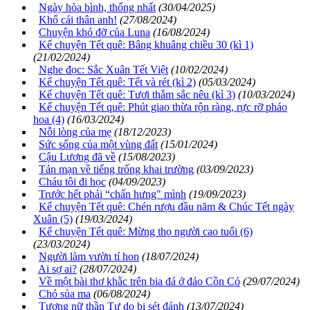
Ngày hòa bình, thống nhất
(30/04/2025)
Khổ cái thân anh!
(27/08/2024)
Chuyện khó đỡ của Luna
(16/08/2024)
Kể chuyện Tết quê: Bâng khuâng chiều 30 (kì 1)
(21/02/2024)
Nghe đọc: Sắc Xuân Tết Việt
(10/02/2024)
Kể chuyện Tết quê: Tết và rét (kì 2)
(05/03/2024)
Kể chuyện Tết quê: Tươi thắm sắc nêu (kì 3)
(10/03/2024)
Kể chuyện Tết quê: Phút giao thừa rộn ràng, rực rỡ pháo
hoa (4)
(16/03/2024)
Nỗi lòng của mẹ
(18/12/2023)
Sức sống của một vùng đất
(15/01/2024)
Cậu Lương đã về
(15/08/2023)
Tản mạn về tiếng trống khai trường
(03/09/2023)
Cháu tôi đi học
(04/09/2023)
Trước hết phải “chấn hưng" mình
(19/09/2023)
Kể chuyện Tết quê: Chén rượu đầu năm & Chúc Tết ngày
Xuân (5)
(19/03/2024)
Kể chuyện Tết quê: Mừng thọ người cao tuổi (6)
(23/03/2024)
Người làm vườn tí hon
(18/07/2024)
Ai sợ ai?
(28/07/2024)
Về một bài thơ khằc trên bia đá ở đảo Cồn Cỏ
(29/07/2024)
Chó sủa ma
(06/08/2024)
Tượng nữ thần Tự do bị sét đánh
(13/07/2024)