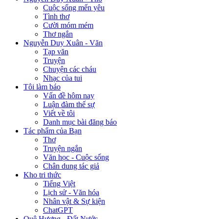
Cuộc sống mến yêu
Tình thơ
Cười móm mém
Thơ ngắn
Nguyễn Duy Xuân - Văn
Tạp văn
Truyện
Chuyện các cháu
Nhạc của tui
Tôi làm báo
Vấn đề hôm nay
Luận đàm thế sự
Viết về tôi
Danh mục bài đăng báo
Tác phẩm của Bạn
Thơ
Truyện ngắn
Văn học - Cuộc sống
Chân dung tác giả
Kho tri thức
Tiếng Việt
Lịch sử - Văn hóa
Nhân vật & Sự kiện
ChatGPT
Quê Hương - Đất Nước