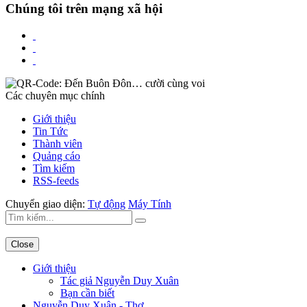
Chúng tôi trên mạng xã hội
Các chuyên mục chính
Giới thiệu
Tin Tức
Thành viên
Quảng cáo
Tìm kiếm
RSS-feeds
Chuyển giao diện:
Tự động
Máy Tính
Close
Giới thiệu
Tác giả Nguyễn Duy Xuân
Bạn cần biết
Nguyễn Duy Xuân - Thơ