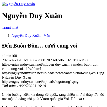
Nguyễn Duy Xuân
Trang nhất
Nguyễn Duy Xuân - Văn
Đến Buôn Đôn… cười cùng voi
admin100
2023-07-06T16:10:00-04:00
2023-07-06T16:10:00-04:00
https://nguyenduyxuan.net/nguyen-duy-xuan-van/den-buon-don-
cuoi-cung-voi-11949.html
https://nguyenduyxuan.net/uploads/news/vantho/cuoi-cung-voi1.jpg
Nguyễn Duy Xuân
https://nguyenduyxuan.net/uploads/logotrong1.png
Thứ năm - 06/07/2023 16:10
Chiều buông. Bên kia dòng Sêrêpốk, ráng chiều như ai thắp lửa, đỏ
rực một khoảng trời phía Vườn quốc gia Yok Đôn xa xa.