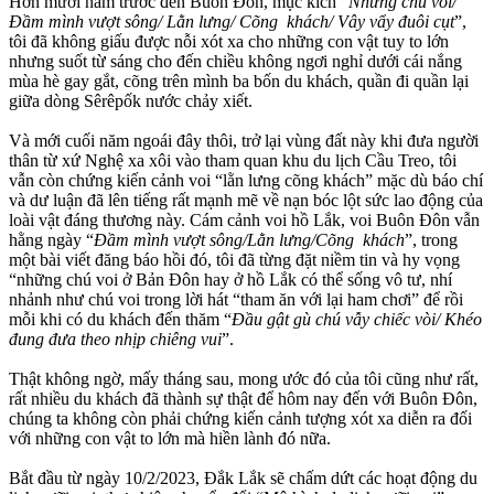
Hơn mười năm trước đến Buôn Đôn, mục kích “
Những chú voi/
Đầm mình vượt sông/ Lằn lưng/ Cõng khách/ Vây vẩy đuôi cụt
”,
tôi đã không giấu được nỗi xót xa cho những con vật tuy to lớn
nhưng suốt từ sáng cho đến chiều không ngơi nghỉ dưới cái nắng
mùa hè gay gắt, cõng trên mình ba bốn du khách, quần đi quần lại
giữa dòng Sêrêpốk nước chảy xiết.
Và mới cuối năm ngoái đây thôi, trở lại vùng đất này khi đưa người
thân từ xứ Nghệ xa xôi vào tham quan khu du lịch Cầu Treo, tôi
vẫn còn chứng kiến cảnh voi “lằn lưng cõng khách” mặc dù báo chí
và dư luận đã lên tiếng rất mạnh mẽ về nạn bóc lột sức lao động của
loài vật đáng thương này. Cám cảnh voi hồ Lắk, voi Buôn Đôn vẫn
hằng ngày “
Đầm mình vượt sông/Lằn lưng/Cõng khách
”, trong
một bài viết đăng báo hồi đó, tôi đã từng đặt niềm tin và hy vọng
“những chú voi ở Bản Đôn hay ở hồ Lắk có thể sống vô tư, nhí
nhảnh như chú voi trong lời hát “tham ăn với lại ham chơi” để rồi
mỗi khi có du khách đến thăm “
Đầu gật gù chú vẫy chiếc vòi/ Khéo
đung đưa theo nhịp chiêng vui
”.
Thật không ngờ, mấy tháng sau, mong ước đó của tôi cũng như rất,
rất nhiều du khách đã thành sự thật để hôm nay đến với Buôn Đôn,
chúng ta không còn phải chứng kiến cảnh tượng xót xa diễn ra đối
với những con vật to lớn mà hiền lành đó nữa.
Bắt đầu từ ngày 10/2/2023, Đắk Lắk sẽ chấm dứt các hoạt động du