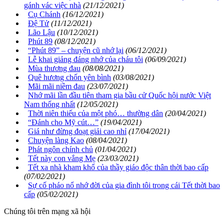
gánh vác việc nhà
(21/12/2021)
Cụ Chánh
(16/12/2021)
Đệ Tử
(11/12/2021)
Lão Lậu
(10/12/2021)
Phút 89
(08/12/2021)
“Phút 89” – chuyện cũ nhớ lại
(06/12/2021)
Lễ khai giảng đáng nhớ của cháu tôi
(06/09/2021)
Mùa thương đau
(08/08/2021)
Quê hương chốn yên bình
(03/08/2021)
Mãi mãi niềm đau
(23/07/2021)
Nhớ mãi lần đầu tiên tham gia bầu cử Quốc hội nước Việt
Nam thống nhất
(12/05/2021)
Thời niên thiếu của một phó… thường dân
(20/04/2021)
“Đánh cho Mỹ cút…”
(19/04/2021)
Giá như đừng đoạt giải cao nhỉ
(17/04/2021)
Chuyện làng Kao
(08/04/2021)
Phát ngôn chính chủ
(01/04/2021)
Tết này con vắng Mẹ
(23/03/2021)
Tết xa nhà kham khổ của thầy giáo độc thân thời bao cấp
(07/02/2021)
Sự cố pháo nổ nhớ đời của gia đình tôi trong cái Tết thời bao
cấp
(05/02/2021)
Chúng tôi trên mạng xã hội