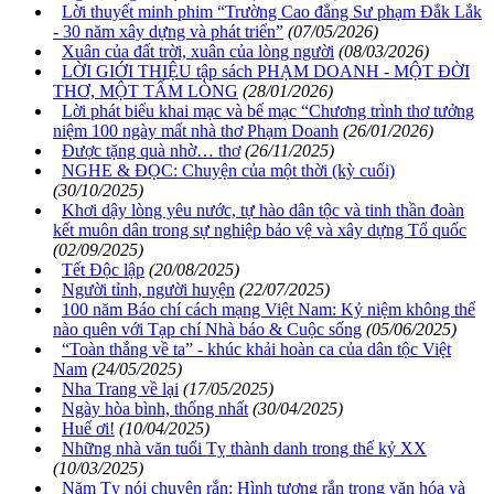
Lời thuyết minh phim “Trường Cao đẳng Sư phạm Đắk Lắk
- 30 năm xây dựng và phát triển”
(07/05/2026)
Xuân của đất trời, xuân của lòng người
(08/03/2026)
LỜI GIỚI THIỆU tập sách PHẠM DOANH - MỘT ĐỜI
THƠ, MỘT TẤM LÒNG
(28/01/2026)
Lời phát biểu khai mạc và bế mạc “Chương trình thơ tưởng
niệm 100 ngày mất nhà thơ Phạm Doanh
(26/01/2026)
Được tặng quà nhờ… thơ
(26/11/2025)
NGHE & ĐỌC: Chuyện của một thời (kỳ cuối)
(30/10/2025)
Khơi dậy lòng yêu nước, tự hào dân tộc và tinh thần đoàn
kết muôn dân trong sự nghiệp bảo vệ và xây dựng Tổ quốc
(02/09/2025)
Tết Độc lập
(20/08/2025)
Người tỉnh, người huyện
(22/07/2025)
100 năm Báo chí cách mạng Việt Nam: Kỷ niệm không thể
nào quên với Tạp chí Nhà báo & Cuộc sống
(05/06/2025)
“Toàn thắng về ta” - khúc khải hoàn ca của dân tộc Việt
Nam
(24/05/2025)
Nha Trang về lại
(17/05/2025)
Ngày hòa bình, thống nhất
(30/04/2025)
Huế ơi!
(10/04/2025)
Những nhà văn tuổi Tỵ thành danh trong thế kỷ XX
(10/03/2025)
Năm Tỵ nói chuyện rắn: Hình tượng rắn trong văn hóa và