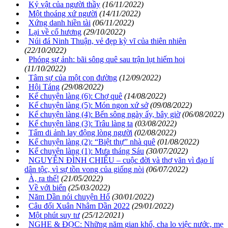
Kỷ vật của người thầy
(16/11/2022)
Một thoáng xứ người
(14/11/2022)
Xứng danh hiền tài
(06/11/2022)
Lại về cố hương
(29/10/2022)
Núi đá Ninh Thuận, vẻ đẹp kỳ vĩ của thiên nhiên
(22/10/2022)
Phóng sự ảnh: bãi sông quê sau trận lụt hiếm hoi
(11/10/2022)
Tâm sự của một con đường
(12/09/2022)
Hội Táng
(29/08/2022)
Kể chuyện làng (6): Chợ quê
(14/08/2022)
Kể chuyện làng (5): Món ngon xứ sở
(09/08/2022)
Kể chuyện làng (4): Bến sông ngày ấy, bây giờ
(06/08/2022)
Kể chuyện làng (3): Trâu làng ta
(03/08/2022)
Tấm di ảnh lay động lòng người
(02/08/2022)
Kể chuyện làng (2): “Biệt thự” nhà quê
(01/08/2022)
Kể chuyện làng (1): Mưa tháng Sáu
(30/07/2022)
NGUYỄN ĐÌNH CHIỂU – cuộc đời và thơ văn vì đạo lí
dân tộc, vì sự tồn vong của giống nòi
(06/07/2022)
À, ra thế!
(21/05/2022)
Về với biển
(25/03/2022)
Năm Dần nói chuyện Hổ
(30/01/2022)
Câu đối Xuân Nhâm Dần 2022
(29/01/2022)
Một phút suy tư
(25/12/2021)
NGHE & ĐỌC: Những năm gian khổ, cha lo việc nước, mẹ