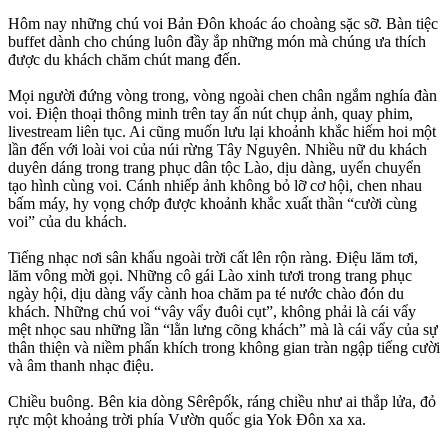
Hôm nay những chú voi Bản Đôn khoác áo choàng sặc sỡ. Bàn tiệc
buffet dành cho chúng luôn đầy ắp những món mà chúng ưa thích
được du khách chăm chút mang đến.
Mọi người đứng vòng trong, vòng ngoài chen chân ngắm nghía đàn
voi. Điện thoại thông minh trên tay ấn nút chụp ảnh, quay phim,
livestream liên tục. Ai cũng muốn lưu lại khoảnh khắc hiếm hoi một
lần đến với loài voi của núi rừng Tây Nguyên. Nhiều nữ du khách
duyên dáng trong trang phục dân tộc Lào, dịu dàng, uyển chuyển
tạo hình cùng voi. Cánh nhiếp ảnh không bỏ lỡ cơ hội, chen nhau
bấm máy, hy vọng chớp được khoảnh khắc xuất thần “cười cùng
voi” của du khách.
Tiếng nhạc nơi sân khấu ngoài trời cất lên rộn ràng. Điệu lăm tơi,
lăm vông mời gọi. Những cô gái Lào xinh tươi trong trang phục
ngày hội, dịu dàng vẩy cành hoa chăm pa té nước chào đón du
khách. Những chú voi “vây vẩy đuôi cụt”, không phải là cái vẩy
mệt nhọc sau những lần “lằn lưng cõng khách” mà là cái vẩy của sự
thân thiện và niềm phấn khích trong không gian tràn ngập tiếng cười
và âm thanh nhạc điệu.
Chiều buông. Bên kia dòng Sêrêpốk, ráng chiều như ai thắp lửa, đỏ
rực một khoảng trời phía Vườn quốc gia Yok Đôn xa xa.