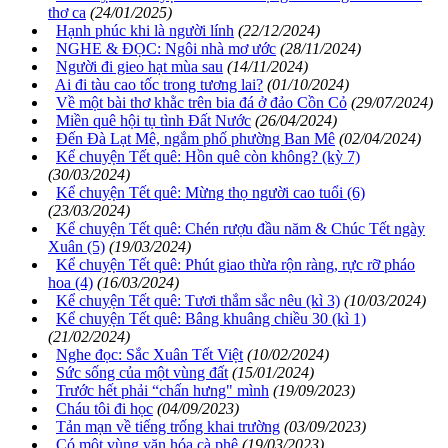
thơ ca
(24/01/2025)
Hạnh phúc khi là người lính
(22/12/2024)
NGHE & ĐỌC: Ngôi nhà mơ ước
(28/11/2024)
Người đi gieo hạt mùa sau
(14/11/2024)
Ai đi tàu cao tốc trong tương lai?
(01/10/2024)
Về một bài thơ khằc trên bia đá ở đảo Cồn Cỏ
(29/07/2024)
Miền quê hội tụ tình Đất Nước
(26/04/2024)
Đến Đà Lạt Mê, ngắm phố phường Ban Mê
(02/04/2024)
Kể chuyện Tết quê: Hồn quê còn không? (kỳ 7)
(30/03/2024)
Kể chuyện Tết quê: Mừng thọ người cao tuổi (6)
(23/03/2024)
Kể chuyện Tết quê: Chén rượu đầu năm & Chúc Tết ngày
Xuân (5)
(19/03/2024)
Kể chuyện Tết quê: Phút giao thừa rộn ràng, rực rỡ pháo
hoa (4)
(16/03/2024)
Kể chuyện Tết quê: Tươi thắm sắc nêu (kì 3)
(10/03/2024)
Kể chuyện Tết quê: Bâng khuâng chiều 30 (kì 1)
(21/02/2024)
Nghe đọc: Sắc Xuân Tết Việt
(10/02/2024)
Sức sống của một vùng đất
(15/01/2024)
Trước hết phải “chấn hưng" mình
(19/09/2023)
Cháu tôi đi học
(04/09/2023)
Tản mạn về tiếng trống khai trường
(03/09/2023)
Có một vùng văn hóa cà phê
(19/03/2023)