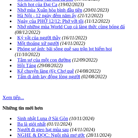
Sách hot của Đại Ca
(19/02/2023)
Nhớ mùa Xuân hòa bình đầu tiên
(20/01/2023)
Hà Nội - 12 ngày đêm năm ấy
(21/12/2022)
Ngày của PHỞ 12/12: Phở với tôi
(11/12/2022)
Nhớ những mùa World Cup cả làng thức cùng bóng đá
(08/12/2022)
Kỷ vật của người thầy
(16/11/2022)
Một thoáng xứ người
(14/11/2022)
Phóng sự ảnh: bãi sông quê sau trận lụt hiếm hoi
(11/10/2022)
Tâm sự của một con đường
(12/09/2022)
Hội Táng
(29/08/2022)
Kể chuyện làng (6): Chợ quê
(14/08/2022)
Tấm di ảnh lay động lòng người
(02/08/2022)
Xem tiếp...
Những tin mới hơn
Sinh nhật Luna ở Sài Gòn
(10/11/2024)
Ba là giỏi nhất
(01/11/2024)
Người đi gieo hạt mùa sau
(14/11/2024)
NGHE & ĐỌC: Ngôi nhà mơ ước
(28/11/2024)