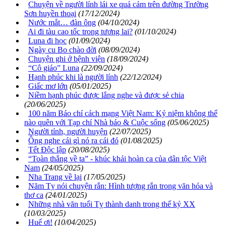
Chuyện về người lính lái xe quả cảm trên đường Trường
Sơn huyền thoại
(17/12/2024)
Nước mắt… đàn ông
(04/10/2024)
Ai đi tàu cao tốc trong tương lai?
(01/10/2024)
Luna đi học
(01/09/2024)
Ngày cu Bo chào đời
(08/09/2024)
Chuyện ghi ở bệnh viện
(18/09/2024)
“Cô giáo” Luna
(22/09/2024)
Hạnh phúc khi là người lính
(22/12/2024)
Giấc mơ lớn
(05/01/2025)
Niềm hạnh phúc được lắng nghe và được sẻ chia
(20/06/2025)
100 năm Báo chí cách mạng Việt Nam: Kỷ niệm không thể
nào quên với Tạp chí Nhà báo & Cuộc sống
(05/06/2025)
Người tỉnh, người huyện
(22/07/2025)
Ông nghe cái gì nó ra cái đó
(01/08/2025)
Tết Độc lập
(20/08/2025)
“Toàn thắng về ta” - khúc khải hoàn ca của dân tộc Việt
Nam
(24/05/2025)
Nha Trang về lại
(17/05/2025)
Năm Tỵ nói chuyện rắn: Hình tượng rắn trong văn hóa và
thơ ca
(24/01/2025)
Những nhà văn tuổi Tỵ thành danh trong thế kỷ XX
(10/03/2025)
Huế ơi!
(10/04/2025)