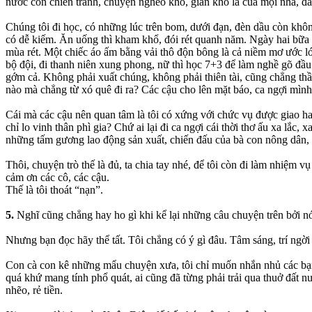
nước còn chiến tranh, chuyện nghèo khó, gian khổ là của mọi nhà, đâu
Chúng tôi đi học, có những lúc trên bom, dưới đạn, đèn dầu còn khô
có dễ kiếm. Ăn uống thì kham khổ, đói rét quanh năm. Ngày hai bữa 
mùa rét. Một chiếc áo ấm bằng vải thô độn bông là cả niềm mơ ước lớn
bộ đội, đi thanh niên xung phong, nữ thì học 7+3 để làm nghề gõ đầu 
gớm cả. Không phải xuất chúng, không phải thiên tài, cũng chẳng thầ
nào mà chẳng từ xó quê đi ra? Các cậu cho lên mặt báo, ca ngợi mình
Cái mà các cậu nên quan tâm là tôi có xứng với chức vụ được giao hay
chỉ lo vinh thân phì gia? Chứ ai lại đi ca ngợi cái thời thơ ấu xa lắc
những tấm gương lao động sản xuất, chiến đấu của bà con nông dân, 
Thôi, chuyện trò thế là đủ, ta chia tay nhé, để tôi còn đi làm nhiệm
cảm ơn các cô, các cậu.
Thế là tôi thoát “nạn”.
5.
Nghĩ cũng chẳng hay ho gì khi kể lại những câu chuyện trên bởi nó
Nhưng bạn đọc hãy thể tất. Tôi chẳng có ý gì đâu. Tâm sáng, trí ngờ
Con cà con kê những mẩu chuyện xưa, tôi chỉ muốn nhắn nhủ các bạn
quá khứ mang tính phổ quát, ai cũng đã từng phải trải qua thuở đất nư
nhẽo, rẻ tiền.