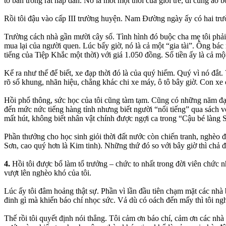
to bản trông rất hấp dẫn. Nó là mốt một thời của giới trẻ, đi cùng áo 
Rồi tôi đậu vào cấp III trường huyện. Nam Đường ngày ấy có hai trư
Trường cách nhà gần mười cây số. Tình hình đó buộc cha mẹ tôi phải t
mua lại của người quen. Lúc bấy giờ, nó là cả một “gia tài”. Ông bác
tiếng của Tiệp Khắc một thời) với giá 1.050 đồng. Số tiền ấy là cả mộ
Kể ra như thế để biết, xe đạp thời đó là của quý hiếm. Quý vì nó đắ
rõ số khung, nhãn hiệu, chẳng khác chi xe máy, ô tô bây giờ. Con xe
Hồi phổ thông, sức học của tôi cũng tàm tạm. Cũng có những năm đạt h
đến mức nức tiếng hàng tỉnh nhưng biết người “nổi tiếng” qua sách v
mất hút, không biết nhân vật chính được ngợi ca trong “Cậu bé làng S
Phần thưởng cho học sinh giỏi thời đất nước còn chiến tranh, nghèo 
Sơn, cao quý hơn là Kim tinh). Những thứ đó so với bây giờ thì chả đ
4.
Hồi tôi được bổ làm tổ trưởng – chức to nhất trong đời viên chức nh
vượt lên nghèo khó của tôi.
Lúc ấy tôi đâm hoảng thật sự. Phần vì lần đầu tiên chạm mặt các nhà 
đinh gì mà khiến báo chí nhọc sức. Vả dù có oách đến mấy thì tôi ngh
Thế rồi tôi quyết định nói thẳng. Tôi cảm ơn báo chí, cảm ơn các nhà b