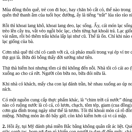
Mùa đông thôn quê, trẻ con đi học, hay chăn bò cắt cỏ, thế nào trong 
quên thứ thanh âm của tuổi học đường, ấy là tiếng “trắt” lúa rào rào n
Rồi thì khoai lang khô, khoai lang deo, lạc sống. Ấy, cái món lạc sống
trèo lên cây tra, vắt vẻo ngồi bóc lạc, chén từng hạt khoái trá. Lạc 
vài nắm, rồi bỏ thêm trấu khỏa lấp lại như cũ. Thế là ổn. Chỉ khi nào
lạc giống của bà.
Cơm nhà quê thì chỉ có canh với cà, cà pháo muối trong vại ép vỉ tre d
thịt gọi là. Bữa đó bỗng thấy đời sướng như tiên.
Thịt thà hiếm hoi nhưng tôm cá thì không đến nỗi. Nhà tôi có cái ao (
xuống ao cho cá rứt. Người còn bữa no, bữa đói nữa là.
Khi nhà có khách, mấy cha con lại đánh trần, hè nhau xuống ao úp n
ních.
Có một nguồn cung cấp thực phẩm khác, là “chim trời cá nước” đúng 
nào có ruộng nước là có cá, có lươn, chạch, tôm tép, giam (cua đồng
cơm gia đình trong ngày như thế là tươm. Tôi thì khoái món cá rô đồ
miệng. Những món ăn đó bây giờ, còn khó kiếm hơn cả vi cá mập.
2.
Hồi ấy, tụi Mỹ đánh phá miền Bắc bằng không quân rất ác liệt. Q
giặc oanh tạc, bom rơi đạn rú khiến con người ta dạn dĩ đến mức, chả b