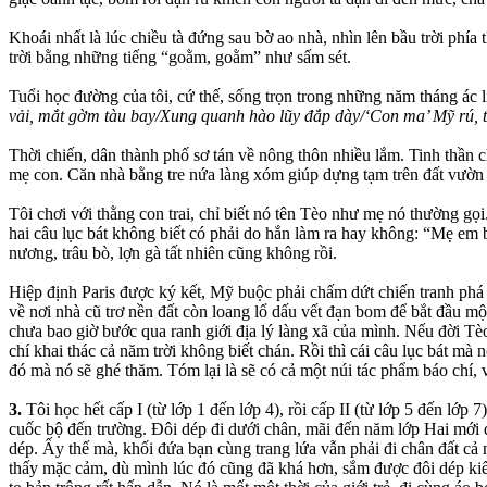
Khoái nhất là lúc chiều tà đứng sau bờ ao nhà, nhìn lên bầu trời phí
trời bằng những tiếng “goằm, goằm” như sấm sét.
Tuổi học đường của tôi, cứ thế, sống trọn trong những năm tháng ác 
vải, mắt gờm tàu bay/Xung quanh hào lũy đắp dày/‘Con ma’ Mỹ rú, t
Thời chiến, dân thành phố sơ tán về nông thôn nhiều lắm. Tinh thần c
mẹ con. Căn nhà bằng tre nứa làng xóm giúp dựng tạm trên đất vườn b
Tôi chơi với thằng con trai, chỉ biết nó tên Tèo như mẹ nó thường gọi
hai câu lục bát không biết có phải do hắn làm ra hay không: “Mẹ em
nương, trâu bò, lợn gà tất nhiên cũng không rồi.
Hiệp định Paris được ký kết, Mỹ buộc phải chấm dứt chiến tranh phá
về nơi nhà cũ trơ nền đất còn loang lổ dấu vết đạn bom để bắt đầu một 
chưa bao giờ bước qua ranh giới địa lý làng xã của mình. Nếu đời Tèo
chí khai thác cả năm trời không biết chán. Rồi thì cái câu lục bát mà
đó mà nó sẽ ghé thăm. Tóm lại là sẽ có cả một núi tác phẩm báo chí, vă
3.
Tôi học hết cấp I (từ lớp 1 đến lớp 4), rồi cấp II (từ lớp 5 đến lớp
cuốc bộ đến trường. Đôi dép đi dưới chân, mãi đến năm lớp Hai mới đ
dép. Ấy thế mà, khối đứa bạn cùng trang lứa vẫn phải đi chân đất c
thấy mặc cảm, dù mình lúc đó cũng đã khá hơn, sắm được đôi dép kiể