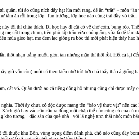
túi quần, túi áo cũng ních đầy hạt lúa mới rang, để ăn “trắt” – món “ăn 
hư tằm ăn rỗi trong lớp. Tan trường, lớp học nào cũng trải đầy vỏ trấu.
 này tôi thì chúa thích. Đi học hay đi cắt cỏ về chờ cơm, bụng réo. Thế
giống mẹ cất trong chum, trên phủ lớp trấu vừa chống ẩm, vừa là để làm
 đến mùa gieo hạt, mẹ đem lạc giống ra bóc thì mới phát hiện thấy hao 
ằn thớt nhạn trắng muốt, giòn tan nhưng mặn thì thôi rồi. Hết cà lại đế
bây giờ vẫn còn) nuôi cá theo kiểu nhờ trời bởi chả thấy thả cá giống h
ơm, cất vó. Quần dưới ao cả tiếng đồng hồ nhưng cũng chỉ được mấy co
nghĩa. Thời ấy chưa có độc dược mang tên “bảo vệ thực vật” nên các l
). Xách giỏ hay vác cần câu ra đồng một chặp thể nào cũng có cua cá 
ng kho tương – đặc sản của quê nhà - với lá nghệ tươi thái nhỏ; món bá
uê tôi thuộc khu Bốn, vùng trọng điểm đánh phá, chỗ nào cũng đầy bom
iết sợ là gì, coi cái chết nhẹ như lông hồng.