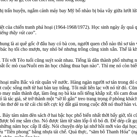
a thị trấn huyện, ngắm cảnh máy bay Mỹ bổ nhào bị bủa vây giữa lưới l
liệt của chiến tranh phá hoại (1964-1968/1972). Học sinh ngày ấy quá 
iếng thầy vút cao
”.
hung là ai quê gốc ở đâu hay có bà con, người quen chỗ nào thì sơ tán v
ác họ tôi cho mượn, tuy nhỏ bé nhưng trông cũng xinh xắn. Thế là khá
. Tôi với Tèo tuổi cũng suýt soát nhau. Tiếng là dân thành phố nhưng n
 bắt ốc mò cua/Nuôi em ăn học chẳng thua bạn nào”. Thì mẹ nó còn biế
 hoại miền Bắc và rút quân về nước. Hàng ngàn người sơ tán trong đó 
cuộc sống mới từ hai bàn tay trắng. Tôi mất liên lạc với nó từ đó. Cũng
 may mắn thành đạt, làm ông nọ bà kia nổi tiếng khắp xứ, tôi cam đoan
 nó là tác giả, sẽ trở thành một “sờ lô gân” treo trang trọng ở phòng k
n thơ đẻ ra từ cái chi tiết cực kỳ đắt giá trong cuộc đời nó thuở hàn vi
 7). Bảy tám năm đèn sách ở hai bậc học phổ biến nhất thời bấy giờ, tôi
ược bố mẹ sắm cho. Nó được làm từ săm lốp ô tô bỏ đi. Đế dép cắt gọt 
ả những năm học cấp II đấy. Nói chuyện dép lại nhớ hồi mới vào đại h
u “Tiền phong” bằng nhựa tái chế. Quả thực, “săm bô Thanh Hóa” (ngh