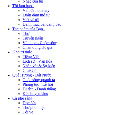
Nhạc của tui
Tôi làm báo
Vấn đề hôm nay
Luận đàm thế sự
Viết về tôi
Danh mục bài đăng báo
Tác phẩm của Bạn
Thơ
Truyện ngắn
Văn học - Cuộc sống
Chân dung tác giả
Kho tri thức
Tiếng Việt
Lịch sử - Văn hóa
Nhân vật & Sự kiện
ChatGPT
Quê Hương - Đất Nước
Cuộc sống quanh ta
Phong tục - Lễ hội
Di tích - Danh thắng
Kể chuyện làng
Cà phê sáng
Đọc 30s
Thơ phổ nhạc
Tôi vẽ