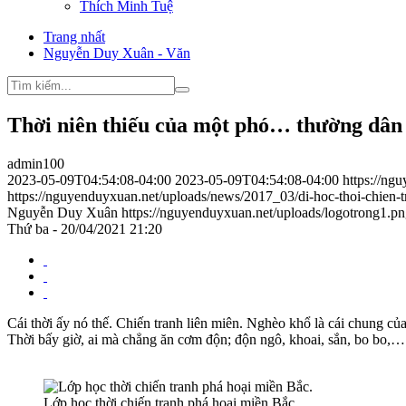
Thích Minh Tuệ
Trang nhất
Nguyễn Duy Xuân - Văn
Thời niên thiếu của một phó… thường dân
admin100
2023-05-09T04:54:08-04:00
2023-05-09T04:54:08-04:00
https://ng
https://nguyenduyxuan.net/uploads/news/2017_03/di-hoc-thoi-chien-t
Nguyễn Duy Xuân
https://nguyenduyxuan.net/uploads/logotrong1.p
Thứ ba - 20/04/2021 21:20
Cái thời ấy nó thế. Chiến tranh liên miên. Nghèo khổ là cái chung của
Thời bấy giờ, ai mà chẳng ăn cơm độn; độn ngô, khoai, sắn, bo bo,… 
Lớp học thời chiến tranh phá hoại miền Bắc.