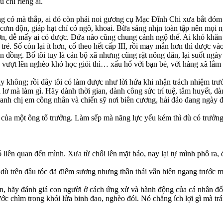
 chỉ riêng ai.
ng có mà thắp, ai đó còn phải noi gương cụ Mạc Đĩnh Chi xưa bắt đóm 
cơm độn, giáp hạt chỉ có ngô, khoai. Bữa sáng nhịn toàn tập nên mọi
, dễ mấy ai có được. Đứa nào cũng chung cảnh ngộ thế. Ai khó khăn quá
trẻ. Số còn lại ít hơn, cố theo hết cấp III, rồi may mắn hơn thì được v
n đồng. Bố tôi tuy là cán bộ xã nhưng cũng rặt nông dân, lại suốt ngày
 vượt lên nghèo khó học giỏi thì… xấu hổ với bạn bè, với hàng xã lắm
 không; rồi đây tôi có làm được như lời hứa khi nhận trách nhiệm trướ
, xa lơ mà làm gì. Hãy dành thời gian, dành công sức trí tuệ, tâm huyết,
anh chị em công nhân và chiến sỹ nơi biên cương, hải đảo đang ngày đ
 vụ của một ông tổ trưởng. Làm sếp mà năng lực yếu kém thì dù có trưởn
 liên quan đến mình. Xưa từ chối lên mặt báo, nay lại tự mình phô ra,
i dù trên đầu tóc đã điểm sương nhưng thần thái vẫn hiên ngang trước 
, hãy đánh giá con người ở cách ứng xử và hành động của cá nhân đối
ớc chìm trong khói lửa binh đao, nghèo đói. Nó chẳng ích lợi gì mà trá