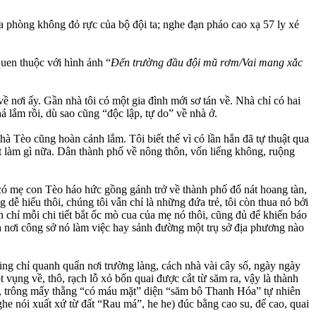
ửa phòng không đỏ rực của bộ đội ta; nghe đạn pháo cao xạ 57 ly xé
quen thuộc với hình ảnh “
Đến trường đầu đội mũ rơm/Vai mang xắc
ề nơi ấy. Gần nhà tôi có một gia đình mới sơ tán về. Nhà chỉ có hai
 lắm rồi, dù sao cũng “độc lập, tự do” về nhà ở.
hà Tèo cũng hoàn cảnh lắm. Tôi biết thế vì có lần hắn đã tự thuật qua
t làm gì nữa. Dân thành phố về nông thôn, vốn liếng không, ruộng
có mẹ con Tèo háo hức gồng gánh trở về thành phố đổ nát hoang tàn,
 dễ hiểu thôi, chúng tôi vẫn chỉ là những đứa trẻ, tôi còn thua nó bởi
 chỉ mỗi chi tiết bắt ốc mò cua của mẹ nó thôi, cũng đủ để khiến báo
hách nơi công sở nó làm việc hay sảnh đường một trụ sở địa phương nào
.
 cũng chỉ quanh quẩn nơi trường làng, cách nhà vài cây số, ngày ngày
vụng về, thô, rạch lỗ xỏ bốn quai được cắt từ săm ra, vậy là thành
ọc, trông mấy thằng “có máu mặt” diện “săm bô Thanh Hóa” tự nhiên
e nói xuất xứ từ đất “Rau má”, he he) đúc bằng cao su, đế cao, quai