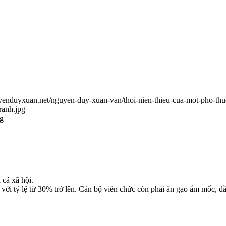
uyenduyxuan.net/nguyen-duy-xuan-van/thoi-nien-thieu-cua-mot-pho-th
ranh.jpg
ng
 cả xã hội.
với tỷ lệ từ 30% trở lên. Cán bộ viên chức còn phải ăn gạo ẩm mốc, đ