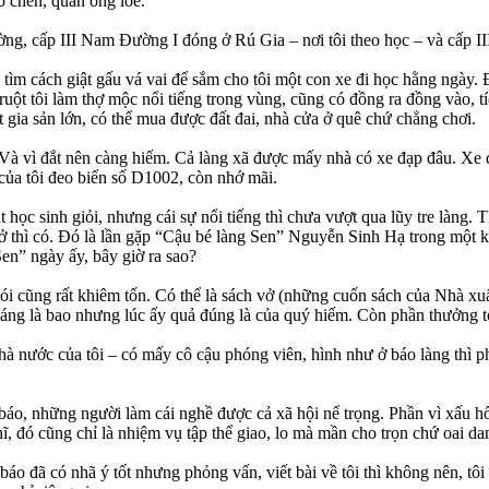
bó chẽn, quần ống loe.
ờng, cấp III Nam Đường I đóng ở Rú Gia – nơi tôi theo học – và cấp I
ìm cách giật gấu vá vai để sắm cho tôi một con xe đi học hằng ngày. Đ
 ruột tôi làm thợ mộc nổi tiếng trong vùng, cũng có đồng ra đồng vào,
t gia sản lớn, có thể mua được đất đai, nhà cửa ở quê chứ chẳng chơi.
t. Và vì đắt nên càng hiếm. Cả làng xã được mấy nhà có xe đạp đâu. Xe 
 của tôi đeo biển số D1002, còn nhớ mãi.
ọc sinh giỏi, nhưng cái sự nổi tiếng thì chưa vượt qua lũy tre làng. T
ở thì có. Đó là lần gặp “Cậu bé làng Sen” Nguyễn Sinh Hạ trong một kỳ
en” ngày ấy, bây giờ ra sao?
đói cũng rất khiêm tốn. Có thể là sách vở (những cuốn sách của Nhà x
áng là bao nhưng lúc ấy quả đúng là của quý hiếm. Còn phần thưởng to 
à nước của tôi – có mấy cô cậu phóng viên, hình như ở báo làng thì phả
báo, những người làm cái nghề được cả xã hội nể trọng. Phần vì xấu hổ,
ĩ, đó cũng chỉ là nhiệm vụ tập thể giao, lo mà mần cho trọn chứ oai da
áo đã có nhã ý tốt nhưng phỏng vấn, viết bài về tôi thì không nên, tôi x