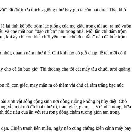
vặt” rất được ưa thích - giống như bây giờ ta cắn hạt dưa. Thật khó
 là lại tính kế bốc trộm lạc giống của mẹ giấu trong túi áo, ra mé vườn
 dấu và che mắt bọn “đạo chích” nhí trong nhà. Mỗi lần chỉ dám trộm
hụt, khi ấy chỉ còn biết chửi yêu con “chó đen đầu” nào đã bốc trộm
n nhút, quanh năm như thế. Chỉ khi nào có giỗ chạp, lễ tết mới có tí
ay cho cá ăn bao giờ. Thi thoảng cha tôi cắt mấy tàu chuối tươi quăng
n rô, con giếc, may mắn ra có thêm vài chú cá rầm trắng bạc núc
oài sinh vật sống cộng sinh nơi đồng ruộng không bị hủy diệt. Chỗ
mang về, một mớ đủ loại như rô, tràu, giếc, giam,… Với nhà nông, bữa
nh đúc riêu cua ăn với rau rong đồng chấm tương giòn tan trong
 đạn. Chiến tranh liên miên, ngày nào cũng chứng kiến cảnh máy bay