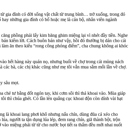
 từ gia đình có đời sống vật chất từ trung bình… trở xuống, trong đó
hố hay những gia đình có bố hoặc mẹ là cán bộ, nhân viên ngành
g căng phồng phải lấy kim băng ghim miệng lại vì nhét đầy tiền. Nghe
iá bán kiếm lời. Cách buôn bán như vậy, hồi đó thường bị dán cho cái
 xã làm ăn theo kiểu “rong công phóng điểm”, cha chung không ai khóc
à vào hết hàng này quán nọ, nhưng buổi về chợ trong cái mủng nách
à các bà, các chị khác cũng như mẹ tôi vẫn mua sắm mỗi lần về chợ.
ầy sâu mọt.
a chẻ tư bằng đốt ngón tay, khi cơm sôi thì thả khoai vào. Mùa giáp
 tôi thì chúa ghét. Có lần lén quẳng cục khoai độn còn dính vài hạt
ng là khoai lang phơi khô nhưng nấu chín, dùng đũa cả xéo cho
lúa, người ta tận dụng lúa lép, đem rang chín, giã thành bột, trộn
ớ vào miệng phải từ từ cho nước bọt tiết ra thấm đều mới nhai nuốt