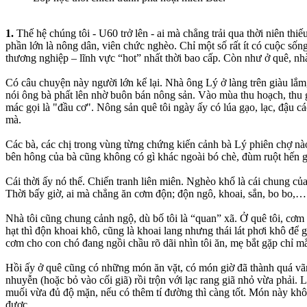
1.
Thế hệ chúng tôi - U60 trở lên - ai mà chẳng trải qua thời niên thi
phần lớn là nông dân, viên chức nghèo. Chỉ một số rất ít có cuộc số
thương nghiệp – lĩnh vực “hot” nhất thời bao cấp. Còn như ở quê, nh
Có câu chuyện này người lớn kể lại. Nhà ông Lý ở làng trên giàu lắm,
nói ông bà phất lên nhờ buôn bán nông sản. Vào mùa thu hoạch, thu go
mác gọi là "đầu cơ". Nông sản quê tôi ngày ấy có lúa gạo, lạc, đậu 
mà.
Các bà, các chị trong vùng từng chứng kiến cảnh bà Lý phiên chợ nào
bên hông của bà cũng không có gì khác ngoài bó chè, đùm ruột hến g
Cái thời ấy nó thế. Chiến tranh liên miên. Nghèo khổ là cái chung của
Thời bấy giờ, ai mà chẳng ăn cơm độn; độn ngô, khoai, sắn, bo bo,… 
Nhà tôi cũng chung cảnh ngộ, dù bố tôi là “quan” xã. Ở quê tôi, cơm 
hạt thì độn khoai khô, cũng là khoai lang nhưng thái lát phơi khô để 
cơm cho con chó đang ngồi chầu rõ dãi nhìn tôi ăn, mẹ bắt gặp chỉ mắn
Hồi ấy ở quê cũng có những món ăn vặt, có món giờ đã thành quá vãn
nhuyễn (hoặc bỏ vào cối giã) rồi trộn với lạc rang giã nhỏ vừa phải. 
muối vừa đủ độ mặn, nếu có thêm tí đường thì càng tốt. Món này không
được.