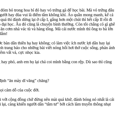
đóm bỏ trong hoa bí đỏ hay vỏ trứng gà để học bài. Mà vỏ trứng đâu
 người hay đùa vui là điểm tâm không khí. Áo quần mong manh, kể cả
 thì đành dừng lại ở cấp I, gắng hơn một chút thì hết cấp II rồi đi
ào đại học. Âu đó cũng là chuyện bình thường. Còn tôi chẳng có gì ghê
 ăn cơm nhà vác tù và hàng tổng. Mà cái nước mình thì ông to bà lớn
 lắm!
c bàn dân thiên hạ hay không; có làm việc ích nước lợi dân hay lại
 dành trang báo cho những bài viết nóng hổi hơi thở cuộc sống, phản ánh
êm vất vả, cực nhọc kia.
g hay phó, anh em họ lại chả coi mình bằng con rệp. Dù sao thì cũng
 định “ăn mày dĩ vãng” chăng?
mọi cám dỗ của cuộc đời.
 với cộng đồng chứ đừng nên mài quá khứ, đánh bóng nó nhất là cái
i lại, càng khiến người dân “tâm tư” bởi cách làm truyền thông nhạt