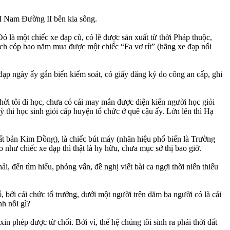
II Nam Đường II bên kia sông.
ó là một chiếc xe đạp cũ, có lẽ được sản xuất từ thời Pháp thuộc,
 tích cóp bao năm mua được một chiếc “Fa vơ rít” (hãng xe đạp nổi
đạp ngày ấy gắn biển kiểm soát, có giấy đăng ký do công an cấp, ghi
hời tôi đi học, chưa có cái may mắn được diện kiến người học giỏi
 thi học sinh giỏi cấp huyện tổ chức ở quê cậu ấy. Lớn lên thì Hạ
uất bản Kim Đồng), là chiếc bút máy (nhãn hiệu phổ biến là Trường
như chiếc xe đạp thì thật là hy hữu, chưa mục sở thị bao giờ.
i, đến tìm hiểu, phỏng vấn, đề nghị viết bài ca ngợi thời niến thiếu
 bởi cái chức tổ trưởng, dưới một người trên dăm ba người có là cái
nh nỗi gì?
in phép được từ chối. Bởi vì, thế hệ chúng tôi sinh ra phải thời đất