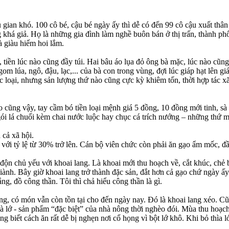
ếu gian khó. 100 cô bé, cậu bé ngày ấy thì dễ có đến 99 cô cậu xuất thân
ng khá giả. Họ là những gia đình làm nghề buôn bán ở thị trấn, thành p
à giàu hiếm hoi lắm.
 tiền lúc nào cũng đầy túi. Hai bâu áo lụa đỏ ông bà mặc, lúc nào cũn
m lúa, ngô, đậu, lạc,... của bà con trong vùng, đợi lúc giáp hạt lên g
các loại, nhưng sản lượng thứ nào cũng cực kỳ khiêm tốn, thời hợp tác
 cũng vậy, tay cầm bó tiền loại mệnh giá 5 đồng, 10 đồng mới tinh, s
ói lá chuối kèm chai nước luộc hay chục cá trích nướng – những thứ m
 cả xã hội.
với tỷ lệ từ 30% trở lên. Cán bộ viên chức còn phải ăn gạo ẩm mốc, đ
độn chủ yếu với khoai lang. Là khoai mới thu hoạch về, cắt khúc, chẻ b
giành. Bây giờ khoai lang trở thành đặc sản, đắt hơn cả gạo chứ ngày ấy
g, đồ công thần. Tôi thì chả hiểu công thần là gì.
g, có món vẫn còn tồn tại cho đến ngày nay. Đó là khoai lang xéo. Cũ
Là lớ - sản phẩm “đặc biệt” của nhà nông thời nghèo đói. Mùa thu hoạch 
 biết cách ăn rất dễ bị nghẹn nơi cổ họng vì bột lớ khô. Khi bỏ thìa l