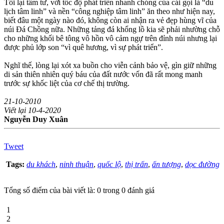
Tôi lại tâm tư, với tốc độ phát triển nhanh chóng của cái gọi là “du
lịch tâm linh” và nền “công nghiệp tâm linh” ăn theo như hiện nay,
biết đâu một ngày nào đó, không còn ai nhận ra vẻ đẹp hùng vĩ của
núi Đá Chồng nữa. Những tảng đá khổng lồ kia sẽ phải nhường chỗ
cho những khối bê tông vô hồn vô cảm ngự trên đỉnh núi nhưng lại
được phủ lớp son “vì quê hương, vì sự phát triển”.
Nghĩ thế, lòng lại xót xa buồn cho viễn cảnh bảo vệ, gìn giữ những
di sản thiên nhiên quý báu của đất nước vốn đã rất mong manh
trước sự khốc liệt của cơ chế thị trường.
21-10-2010
Viết lại 10-4-2020
Nguyễn Duy Xuân
Tweet
Tags:
du khách
,
ninh thuận
,
quốc lộ
,
thị trấn
,
ấn tượng
,
dọc đường
Tổng số điểm của bài viết là: 0 trong 0 đánh giá
1
2