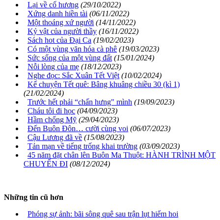
Lại về cố hương
(29/10/2022)
Xứng danh hiền tài
(06/11/2022)
Một thoáng xứ người
(14/11/2022)
Kỷ vật của người thầy
(16/11/2022)
Sách hot của Đại Ca
(19/02/2023)
Có một vùng văn hóa cà phê
(19/03/2023)
Sức sống của một vùng đất
(15/01/2024)
Nỗi lòng của mẹ
(18/12/2023)
Nghe đọc: Sắc Xuân Tết Việt
(10/02/2024)
Kể chuyện Tết quê: Bâng khuâng chiều 30 (kì 1)
(21/02/2024)
Trước hết phải “chấn hưng" mình
(19/09/2023)
Cháu tôi đi học
(04/09/2023)
Hầm chống Mỹ
(29/04/2023)
Đến Buôn Đôn… cười cùng voi
(06/07/2023)
Cậu Lương đã về
(15/08/2023)
Tản mạn về tiếng trống khai trường
(03/09/2023)
45 năm đặt chân lên Buôn Ma Thuột: HÀNH TRÌNH MỘT
CHUYẾN ĐI
(08/12/2024)
Những tin cũ hơn
Phóng sự ảnh: bãi sông quê sau trận lụt hiếm hoi