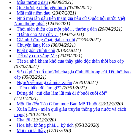
Mùa thương đau
(08/08/2021)
Quê hương chốn yên bình
(03/08/2021)
Mãi mãi niềm đau
(23/07/2021)
Nhớ mãi lần đầu tiên tham gia bầu cử Quốc hội nước Việt
Nam thống nhất
(12/05/2021)
Thời niên thiếu của một phó… thường dân
(20/04/2021)
“Đánh cho Mỹ cút…”
(19/04/2021)
Giá như đừng đoạt giải cao nhỉ
(17/04/2021)
Chuyện làng Kao
(08/04/2021)
Phát ngôn chính chủ
(01/04/2021)
Tết này con vắng Mẹ
(23/03/2021)
Tết xa nhà kham khổ của thầy giáo độc thân thời bao cấp
(07/02/2021)
Sự cố pháo nổ nhớ đời của gia đình tôi trong cái Tết thời bao
cấp
(05/02/2021)
Người về mang cả mùa Xuân
(26/01/2021)
“Tiền nhiều để làm gì?”
(20/01/2021)
Đừng để "cúi đầu lầm lũi mà đi ở buổi cuối đời”
(11/01/2021)
Một lần đến Tòa Giám mục Ban Mê Thuột
(23/12/2020)
Xuân Lâm - miền quê giàu truyền thống yêu nước và cách
mạng
(20/12/2020)
Cha tôi
(19/12/2020)
Hoa hậu không phải… kỳ tích
(05/12/2020)
Mãi mãi là thầy
(17/11/2020)