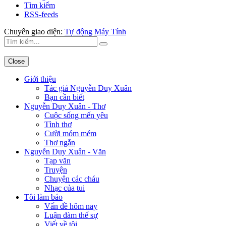
Tìm kiếm
RSS-feeds
Chuyển giao diện:
Tự động
Máy Tính
Close
Giới thiệu
Tác giả Nguyễn Duy Xuân
Bạn cần biết
Nguyễn Duy Xuân - Thơ
Cuộc sống mến yêu
Tình thơ
Cười móm mém
Thơ ngắn
Nguyễn Duy Xuân - Văn
Tạp văn
Truyện
Chuyện các cháu
Nhạc của tui
Tôi làm báo
Vấn đề hôm nay
Luận đàm thế sự
Viết về tôi