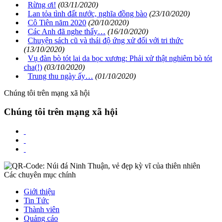
Rừng ơi!
(03/11/2020)
Lan tỏa tình đất nước, nghĩa đồng bào
(23/10/2020)
Cô Tiên năm 2020
(20/10/2020)
Các Anh đã nghe thấy…
(16/10/2020)
Chuyện sách cũ và thái độ ứng xử đối với tri thức
(13/10/2020)
Vụ đàn bò tót lai da bọc xương: Phải xử thật nghiêm bò tót
cha(!)
(03/10/2020)
Trung thu ngày ấy…
(01/10/2020)
Chúng tôi trên mạng xã hội
Chúng tôi trên mạng xã hội
Các chuyên mục chính
Giới thiệu
Tin Tức
Thành viên
Quảng cáo