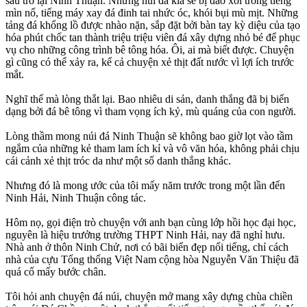
sau trở lại Ninh Thuận. Những núi đá kia sẽ bị đào xới trong tiếng
mìn nổ, tiếng máy xay đá đinh tai nhức óc, khói bụi mù mịt. Những
tảng đá khổng lồ được nhào nặn, sắp đặt bởi bàn tay kỳ diệu của tạo
hóa phút chốc tan thành triệu triệu viên đá xây dựng nhỏ bé để phục
vụ cho những công trình bê tông hóa. Ôi, ai mà biết được. Chuyện
gì cũng có thể xảy ra, kể cả chuyện xẻ thịt đất nước vì lợi ích trước
mắt.
Nghĩ thế mà lòng thắt lại. Bao nhiêu di sản, danh thắng đã bị biến
dạng bởi đá bê tông vì tham vọng ích kỷ, mù quáng của con người.
Lòng thầm mong núi đá Ninh Thuận sẽ không bao giờ lọt vào tầm
ngắm của những kẻ tham lam ích kỉ và vô văn hóa, không phải chịu
cái cảnh xẻ thịt tróc da như một số danh thắng khác.
Nhưng đó là mong ước của tôi mấy năm trước trong một lần đến
Ninh Hải, Ninh Thuận công tác.
Hôm nọ, gọi điện trò chuyện với anh bạn cùng lớp hồi học đại học,
nguyên là hiệu trưởng trường THPT Ninh Hải, nay đã nghỉ hưu.
Nhà anh ở thôn Ninh Chử, nơi có bãi biển đẹp nổi tiếng, chỉ cách
nhà của cựu Tổng thống Việt Nam cộng hòa Nguyễn Văn Thiệu đã
quá cố mấy bước chân.
Tôi hỏi anh chuyện đá núi, chuyện mở mang xây dựng chùa chiền