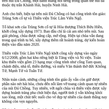
trên núi Đá Chồng, một danh thắng nổi tiếng trong quần thể núi đá
thuộc thị trấn Khánh Hải, huyện Ninh Hải.
Anh cho biết, hiện tại trên núi Đá Chồng có hai công trình tôn giáo:
Trùng Sơn cổ tự và Thiền viện Trúc Lâm Viên Ngộ.
Tổ khai sơn của Trùng Sơn cổ tự là Hòa thượng Thích Bửu Hiền,
khởi công xây dựng 1973. Ban đầu chỉ là cái am nhỏ trên núi. Sau
giải phóng, chùa được nâng cấp, mở rộng. Hiện tại chùa vẫn đang
trong quá trình tu bổ, xây dựng thêm rất hoành tráng, dự kiến hoàn
thiện vào đầu năm 2020.
Thiền viện Trúc Lâm Viên Ngộ khởi công xây dựng vào ngày
6/12/2008, gồm hai khu riêng biệt là Tăng viện và Ni viện. Toàn
khu thiền viện gồm 23 hạng mục công trình như cổng Tam quan,
chánh điện, nhà tổ, thiền đường, và miếu Văn thánh thờ đức Khổng
Tử, Mạnh Tử và Tuân Tử.
Nhìn toàn cảnh, những công trình tôn giáo ấy vẫn còn giữ được
phần nào nét hài hòa, chưa đến nỗi làm vỡ toang cảnh quan tự nhiên
của núi Đá Chồng. Tuy nhiên, với ngôi chùa và thiền viện được xây
dựng hoành tráng pha chút hiện đại, người tinh ý vẫn không khỏi
xao lòng, một chút tiếc nuối cho vẻ đẹp tự nhiên của danh thắng nay
không còn vẹn nguyên.