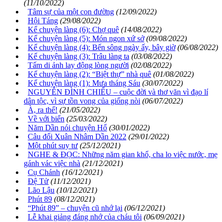
(11/10/2022)
Tâm sự của một con đường
(12/09/2022)
Hội Táng
(29/08/2022)
Kể chuyện làng (6): Chợ quê
(14/08/2022)
Kể chuyện làng (5): Món ngon xứ sở
(09/08/2022)
Kể chuyện làng (4): Bến sông ngày ấy, bây giờ
(06/08/2022)
Kể chuyện làng (3): Trâu làng ta
(03/08/2022)
Tấm di ảnh lay động lòng người
(02/08/2022)
Kể chuyện làng (2): “Biệt thự” nhà quê
(01/08/2022)
Kể chuyện làng (1): Mưa tháng Sáu
(30/07/2022)
NGUYỄN ĐÌNH CHIỂU – cuộc đời và thơ văn vì đạo lí
dân tộc, vì sự tồn vong của giống nòi
(06/07/2022)
À, ra thế!
(21/05/2022)
Về với biển
(25/03/2022)
Năm Dần nói chuyện Hổ
(30/01/2022)
Câu đối Xuân Nhâm Dần 2022
(29/01/2022)
Một phút suy tư
(25/12/2021)
NGHE & ĐỌC: Những năm gian khổ, cha lo việc nước, mẹ
gánh vác việc nhà
(21/12/2021)
Cụ Chánh
(16/12/2021)
Đệ Tử
(11/12/2021)
Lão Lậu
(10/12/2021)
Phút 89
(08/12/2021)
“Phút 89” – chuyện cũ nhớ lại
(06/12/2021)
Lễ khai giảng đáng nhớ của cháu tôi
(06/09/2021)