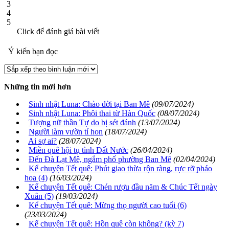
3
4
5
Click để đánh giá bài viết
Ý kiến bạn đọc
Những tin mới hơn
Sinh nhật Luna: Chào đời tại Ban Mê
(09/07/2024)
Sinh nhật Luna: Phôi thai từ Hàn Quốc
(08/07/2024)
Tượng nữ thần Tự do bị sét đánh
(13/07/2024)
Người làm vườn tí hon
(18/07/2024)
Ai sợ ai?
(28/07/2024)
Miền quê hội tụ tình Đất Nước
(26/04/2024)
Đến Đà Lạt Mê, ngắm phố phường Ban Mê
(02/04/2024)
Kể chuyện Tết quê: Phút giao thừa rộn ràng, rực rỡ pháo
hoa (4)
(16/03/2024)
Kể chuyện Tết quê: Chén rượu đầu năm & Chúc Tết ngày
Xuân (5)
(19/03/2024)
Kể chuyện Tết quê: Mừng thọ người cao tuổi (6)
(23/03/2024)
Kể chuyện Tết quê: Hồn quê còn không? (kỳ 7)