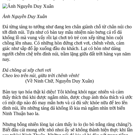
Ảnh Nguyễn Duy Xuân
Đá từng tảng to tướng như đang len chân giành chỗ từ chân núi cho
tới đỉnh núi. Tựa như có bàn tay mầu nhiệm nào bưng cả rổ đá
khổng lồ mà vung vẩy rồi lại chơi trò trẻ con xếp từng hòn cuội
chồng lên nhau. Có những hòn đứng chơi vơi, chênh vênh, cảm
giác như sắp đổ ập xuống đầu du khách. Lại có hòn như dáng
người chễm chệ trên đỉnh núi, trầm lặng giữa đất trời hàng vạn năm
nay.
Đá chồng ai xếp chơi vơi
Cheo leo trên núi, giữa trời chênh vênh!
(Về Ninh Chữ, Nguyễn Duy Xuân)
Bàn tay tạo hóa thật kì diệu! Tôi không khỏi ngạc nhiên và cảm
thấy thích thú khi được ngắm nhìn, được chụp ảnh thỏa thích và ước
có một dịp nào đó may mắn hơn và cả đủ sức khỏe nữa để leo lên
đỉnh núi, lên những tảng đá khổng lồ kia mà ngắm nhìn trời biển
Ninh Thuận bao la.
Nhưng bỗng nhiên lòng lại cảm thấy lo lo (lo bò trắng răng chăng?).
Biết đâu cái mong ước nhỏ nhoi ấy sẽ không thành hiện thực khi lần