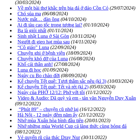
(30/03/2024)
Về một bài thơ khằc trên bia đá ở đảo Cồn Cỏ
(29/07/2024)
Chó sủa ma
(06/08/2024)
Nước mắt… đàn ông
(04/10/2024)
Ai đi tàu cao tốc trong tương lai?
(01/10/2024)
Ba là giỏi nhất
(01/11/2024)
Sinh nhật Luna ở Sài Gòn
(10/11/2024)
Người đi gieo hạt mùa sau
(14/11/2024)
“Cô giáo” Luna
(22/09/2024)
Chuyện ghi ở bệnh viện
(18/09/2024)
Chuyện khó đỡ của Luna
(16/08/2024)
Khổ cái thân anh!
(27/08/2024)
Luna đi học
(01/09/2024)
Ngày cu Bo chào đời
(08/09/2024)
Kể chuyện Tết quê: Tươi thắm sắc nêu (kì 3)
(10/03/2024)
Kể chuyện Tết quê: Tết và rét (kì 2)
(05/03/2024)
Ngày của PHỞ 12/12: Phở với tôi
(11/12/2022)
Video & Audio: Dã quỳ và em - tản văn Nguyễn Duy Xuân
(09/12/2022)
“Phút 89” – chuyện cũ nhớ lại
(16/12/2022)
Hà Nội - 12 ngày đêm năm ấy
(21/12/2022)
Nhớ mùa Xuân hòa bình đầu tiên
(20/01/2023)
Nhớ những mùa World Cup cả làng thức cùng bóng đá
(08/12/2022)
Vẻ quyến rũ của thác Dray Nur
(30/11/2022)