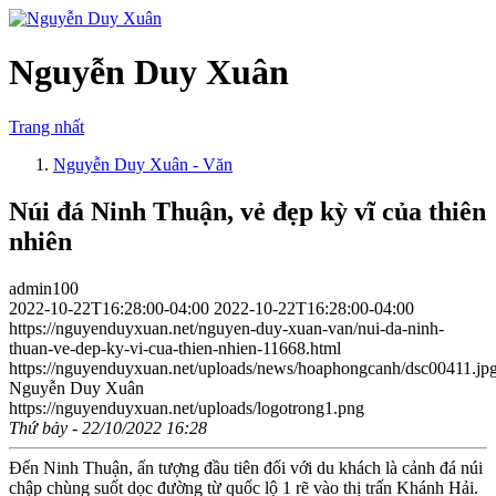
Nguyễn Duy Xuân
Trang nhất
Nguyễn Duy Xuân - Văn
Núi đá Ninh Thuận, vẻ đẹp kỳ vĩ của thiên
nhiên
admin100
2022-10-22T16:28:00-04:00
2022-10-22T16:28:00-04:00
https://nguyenduyxuan.net/nguyen-duy-xuan-van/nui-da-ninh-
thuan-ve-dep-ky-vi-cua-thien-nhien-11668.html
https://nguyenduyxuan.net/uploads/news/hoaphongcanh/dsc00411.jp
Nguyễn Duy Xuân
https://nguyenduyxuan.net/uploads/logotrong1.png
Thứ bảy - 22/10/2022 16:28
Đến Ninh Thuận, ấn tượng đầu tiên đối với du khách là cảnh đá núi
chập chùng suốt dọc đường từ quốc lộ 1 rẽ vào thị trấn Khánh Hải.