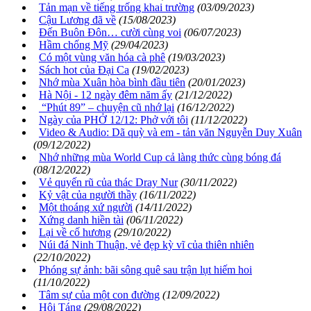
Tản mạn về tiếng trống khai trường
(03/09/2023)
Cậu Lương đã về
(15/08/2023)
Đến Buôn Đôn… cười cùng voi
(06/07/2023)
Hầm chống Mỹ
(29/04/2023)
Có một vùng văn hóa cà phê
(19/03/2023)
Sách hot của Đại Ca
(19/02/2023)
Nhớ mùa Xuân hòa bình đầu tiên
(20/01/2023)
Hà Nội - 12 ngày đêm năm ấy
(21/12/2022)
“Phút 89” – chuyện cũ nhớ lại
(16/12/2022)
Ngày của PHỞ 12/12: Phở với tôi
(11/12/2022)
Video & Audio: Dã quỳ và em - tản văn Nguyễn Duy Xuân
(09/12/2022)
Nhớ những mùa World Cup cả làng thức cùng bóng đá
(08/12/2022)
Vẻ quyến rũ của thác Dray Nur
(30/11/2022)
Kỷ vật của người thầy
(16/11/2022)
Một thoáng xứ người
(14/11/2022)
Xứng danh hiền tài
(06/11/2022)
Lại về cố hương
(29/10/2022)
Núi đá Ninh Thuận, vẻ đẹp kỳ vĩ của thiên nhiên
(22/10/2022)
Phóng sự ảnh: bãi sông quê sau trận lụt hiếm hoi
(11/10/2022)
Tâm sự của một con đường
(12/09/2022)
Hội Táng
(29/08/2022)