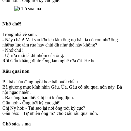
Gấu nói: - Ông trời kỳ cục ghê!
Nhớ chứ!
Trong nhà vệ sinh.
- Này cháu! Mai sau lớn lên làm ông nọ bà kia có còn nhớ ông
những lúc tắm rửa hay chùi đít như thế này không?
- Nhớ chứ!
- Ừ, rứa mới là đít nhôm của ông.
Rồi Gấu khẳng định: Ông làm nghề rửa đít. He he…
Râu quai nón
Ba bà cháu đang ngồi học bài buổi chiều.
Bà giương mục kỉnh nhìn Gấu. Ủa, Gấu có râu quai nón này. Bà
nội ngạc nhiên.
- Ba cũng bảo thế. Chị hai khẳng định.
Gấu nói: - Ông trời kỳ cục ghê!
Chị Ny hỏi: - Tại sao lại nói ông trời kỳ cục?
Gấu bảo: - Tự nhiên ông trời cho Gấu râu quai nón.
Chó sủa… ma