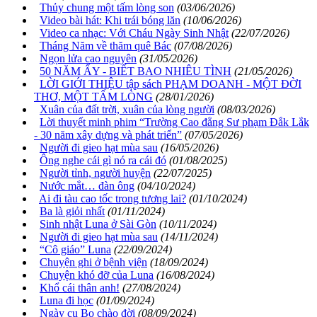
Thủy chung một tấm lòng son
(03/06/2026)
Video bài hát: Khi trái bóng lăn
(10/06/2026)
Video ca nhạc: Với Cháu Ngày Sinh Nhật
(22/07/2026)
Tháng Năm về thăm quê Bác
(07/08/2026)
Ngọn lửa cao nguyên
(31/05/2026)
50 NĂM ẤY - BIẾT BAO NHIÊU TÌNH
(21/05/2026)
LỜI GIỚI THIỆU tập sách PHẠM DOANH - MỘT ĐỜI
THƠ, MỘT TẤM LÒNG
(28/01/2026)
Xuân của đất trời, xuân của lòng người
(08/03/2026)
Lời thuyết minh phim “Trường Cao đẳng Sư phạm Đắk Lắk
- 30 năm xây dựng và phát triển”
(07/05/2026)
Người đi gieo hạt mùa sau
(16/05/2026)
Ông nghe cái gì nó ra cái đó
(01/08/2025)
Người tỉnh, người huyện
(22/07/2025)
Nước mắt… đàn ông
(04/10/2024)
Ai đi tàu cao tốc trong tương lai?
(01/10/2024)
Ba là giỏi nhất
(01/11/2024)
Sinh nhật Luna ở Sài Gòn
(10/11/2024)
Người đi gieo hạt mùa sau
(14/11/2024)
“Cô giáo” Luna
(22/09/2024)
Chuyện ghi ở bệnh viện
(18/09/2024)
Chuyện khó đỡ của Luna
(16/08/2024)
Khổ cái thân anh!
(27/08/2024)
Luna đi học
(01/09/2024)
Ngày cu Bo chào đời
(08/09/2024)