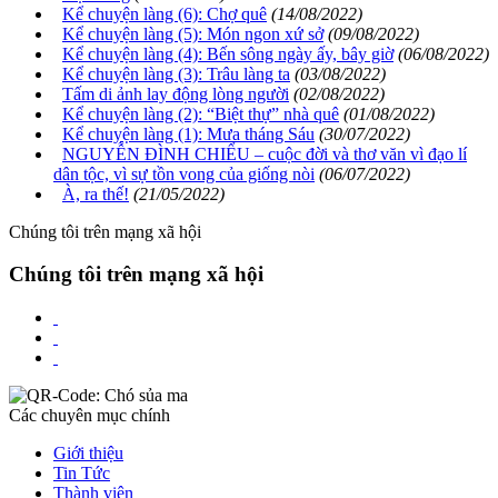
Kể chuyện làng (6): Chợ quê
(14/08/2022)
Kể chuyện làng (5): Món ngon xứ sở
(09/08/2022)
Kể chuyện làng (4): Bến sông ngày ấy, bây giờ
(06/08/2022)
Kể chuyện làng (3): Trâu làng ta
(03/08/2022)
Tấm di ảnh lay động lòng người
(02/08/2022)
Kể chuyện làng (2): “Biệt thự” nhà quê
(01/08/2022)
Kể chuyện làng (1): Mưa tháng Sáu
(30/07/2022)
NGUYỄN ĐÌNH CHIỂU – cuộc đời và thơ văn vì đạo lí
dân tộc, vì sự tồn vong của giống nòi
(06/07/2022)
À, ra thế!
(21/05/2022)
Chúng tôi trên mạng xã hội
Chúng tôi trên mạng xã hội
Các chuyên mục chính
Giới thiệu
Tin Tức
Thành viên