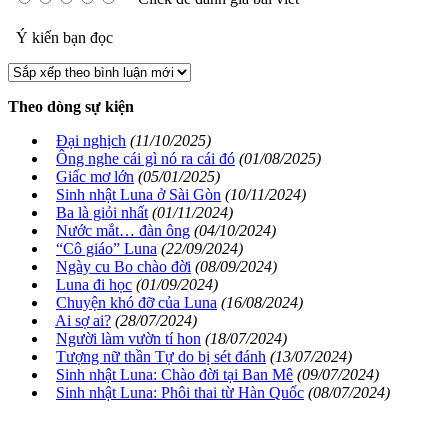
Ý kiến bạn đọc
Theo dòng sự kiện
Đại nghịch
(11/10/2025)
Ông nghe cái gì nó ra cái đó
(01/08/2025)
Giấc mơ lớn
(05/01/2025)
Sinh nhật Luna ở Sài Gòn
(10/11/2024)
Ba là giỏi nhất
(01/11/2024)
Nước mắt… đàn ông
(04/10/2024)
“Cô giáo” Luna
(22/09/2024)
Ngày cu Bo chào đời
(08/09/2024)
Luna đi học
(01/09/2024)
Chuyện khó đỡ của Luna
(16/08/2024)
Ai sợ ai?
(28/07/2024)
Người làm vườn tí hon
(18/07/2024)
Tượng nữ thần Tự do bị sét đánh
(13/07/2024)
Sinh nhật Luna: Chào đời tại Ban Mê
(09/07/2024)
Sinh nhật Luna: Phôi thai từ Hàn Quốc
(08/07/2024)