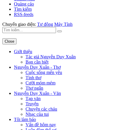
Quảng cáo
Tìm kiếm
RSS-feeds
Chuyển giao diện:
Tự động
Máy Tính
Close
Giới thiệu
Tác giả Nguyễn Duy Xuân
Bạn cần biết
Nguyễn Duy Xuân - Thơ
Cuộc sống mến yêu
Tình thơ
Cười móm mém
Thơ ngắn
Nguyễn Duy Xuân - Văn
Tạp văn
Truyện
Chuyện các cháu
Nhạc của tui
Tôi làm báo
Vấn đề hôm nay
Luận đàm thế sự