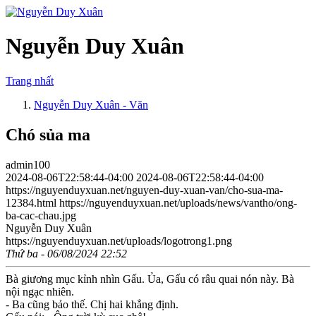
Nguyễn Duy Xuân
Trang nhất
Nguyễn Duy Xuân - Văn
Chó sủa ma
admin100
2024-08-06T22:58:44-04:00
2024-08-06T22:58:44-04:00
https://nguyenduyxuan.net/nguyen-duy-xuan-van/cho-sua-ma-
12384.html
https://nguyenduyxuan.net/uploads/news/vantho/ong-
ba-cac-chau.jpg
Nguyễn Duy Xuân
https://nguyenduyxuan.net/uploads/logotrong1.png
Thứ ba - 06/08/2024 22:52
Bà giương mục kỉnh nhìn Gấu. Ủa, Gấu có râu quai nón này. Bà
nội ngạc nhiên.
- Ba cũng bảo thế. Chị hai khẳng định.