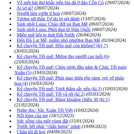
Về một bài thơ khằc trên bia đá ở đảo Cồn Cỏ
(29/07/2024)
Ai sợ ai?
(28/07/2024)
Người làm vườn tí hon
(18/07/2024)
Tượng nữ thần Tự do bị sét đánh
(13/07/2024)
Sinh nhật Luna: Chào đời tại Ban Mê
(09/07/2024)
Sinh nhật Luna: Phôi thai từ Hàn Quốc
(08/07/2024)
Miền quê hội tụ tình Đất Nước
(26/04/2024)
Đến Đà Lạt Mê, ngắm phố phường Ban Mê
(02/04/2024)
Kể chuyện Tết quê: Hồn quê còn không? (kỳ 7)
(30/03/2024)
Kể chuyện Tết quê: Mừng thọ người cao tuổi (6)
(23/03/2024)
Kể chuyện Tết quê: Chén rượu đầu năm & Chúc Tết ngày
Xuân (5)
(19/03/2024)
Kể chuyện Tết quê: Phút giao thừa rộn ràng, rực rỡ pháo
hoa (4)
(16/03/2024)
Kể chuyện Tết quê: Tươi thắm sắc nêu (kì 3)
(10/03/2024)
Kể chuyện Tết quê: Tết và rét (kì 2)
(05/03/2024)
Kể chuyện Tết quê: Bâng khuâng chiều 30 (kì 1)
(21/02/2024)
Nghe đọc: Sắc Xuân Tết Việt
(10/02/2024)
Nỗi lòng của mẹ
(18/12/2023)
Sức sống của một vùng đất
(15/01/2024)
Trước hết phải “chấn hưng" mình
(19/09/2023)
Cháu tôi đi học
(04/09/2023)