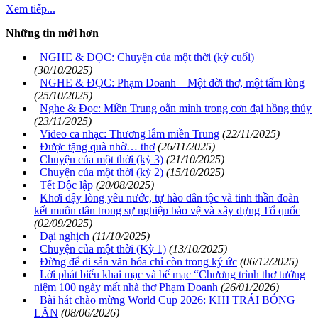
Xem tiếp...
Những tin mới hơn
NGHE & ĐỌC: Chuyện của một thời (kỳ cuối)
(30/10/2025)
NGHE & ĐỌC: Phạm Doanh – Một đời thơ, một tấm lòng
(25/10/2025)
Nghe & Đọc: Miền Trung oằn mình trong cơn đại hồng thủy
(23/11/2025)
Video ca nhạc: Thương lắm miền Trung
(22/11/2025)
Được tặng quà nhờ… thơ
(26/11/2025)
Chuyện của một thời (kỳ 3)
(21/10/2025)
Chuyện của một thời (kỳ 2)
(15/10/2025)
Tết Độc lập
(20/08/2025)
Khơi dậy lòng yêu nước, tự hào dân tộc và tinh thần đoàn
kết muôn dân trong sự nghiệp bảo vệ và xây dựng Tổ quốc
(02/09/2025)
Đại nghịch
(11/10/2025)
Chuyện của một thời (Kỳ 1)
(13/10/2025)
Đừng để di sản văn hóa chỉ còn trong ký ức
(06/12/2025)
Lời phát biểu khai mạc và bế mạc “Chương trình thơ tưởng
niệm 100 ngày mất nhà thơ Phạm Doanh
(26/01/2026)
Bài hát chào mừng World Cup 2026: KHI TRÁI BÓNG
LĂN
(08/06/2026)