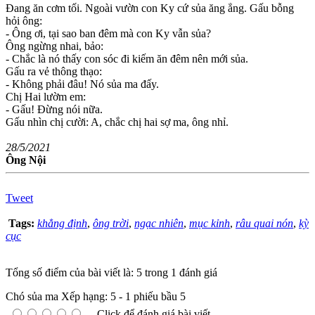
Đang ăn cơm tối. Ngoài vườn con Ky cứ sủa ăng ẳng. Gấu bỗng
hỏi ông:
- Ông ơi, tại sao ban đêm mà con Ky vẫn sủa?
Ông ngừng nhai, bảo:
- Chắc là nó thấy con sóc đi kiếm ăn đêm nên mới sủa.
Gấu ra vẻ thông thạo:
- Không phải đâu! Nó sủa ma đấy.
Chị Hai lườm em:
- Gấu! Đừng nói nữa.
Gấu nhìn chị cười: A, chắc chị hai sợ ma, ông nhỉ.
28/5/2021
Ông Nội
Tweet
Tags:
khẳng định
,
ông trời
,
ngạc nhiên
,
mục kỉnh
,
râu quai nón
,
kỳ
cục
Tổng số điểm của bài viết là: 5 trong 1 đánh giá
Chó sủa ma
Xếp hạng:
5
-
1
phiếu bầu
5
Click để đánh giá bài viết