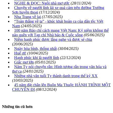
NGHE & ĐỌC: Ngôi nhà mơ ước
(28/11/2024)
Chuyện về người lính lái xe quả cảm trên đường Trường
Sơn huyền thoại
(17/12/2024)
Nha Trang về lại
(17/05/2025)
“Toàn thắng về ta” - khúc khải hoàn ca của dân tộc Việt
Nam
(24/05/2025)
100 năm Báo chí cách mạng Việt Nam: Kỷ niệm không thể
nào quên với Tạp chí Nhà báo & Cuộc sống
(05/06/2025)
Niềm hạnh phúc được lắng nghe và được sẻ chia
(20/06/2025)
Ngày hòa bình, thống nhất
(30/04/2025)
Huế ơi!
(10/04/2025)
Hạnh phúc khi là người lính
(22/12/2024)
Giấc mơ lớn
(05/01/2025)
Năm Tỵ nói chuyện rắn: Hình tượng rắn trong văn hóa và
thơ ca
(24/01/2025)
Những nhà văn tuổi Tỵ thành danh trong thế kỷ XX
(10/03/2025)
45 năm đặt chân lên Buôn Ma Thuột: HÀNH TRÌNH MỘT
CHUYẾN ĐI
(08/12/2024)
Những tin cũ hơn