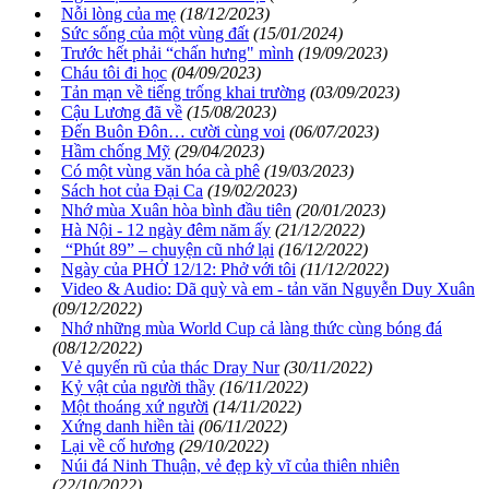
Nỗi lòng của mẹ
(18/12/2023)
Sức sống của một vùng đất
(15/01/2024)
Trước hết phải “chấn hưng" mình
(19/09/2023)
Cháu tôi đi học
(04/09/2023)
Tản mạn về tiếng trống khai trường
(03/09/2023)
Cậu Lương đã về
(15/08/2023)
Đến Buôn Đôn… cười cùng voi
(06/07/2023)
Hầm chống Mỹ
(29/04/2023)
Có một vùng văn hóa cà phê
(19/03/2023)
Sách hot của Đại Ca
(19/02/2023)
Nhớ mùa Xuân hòa bình đầu tiên
(20/01/2023)
Hà Nội - 12 ngày đêm năm ấy
(21/12/2022)
“Phút 89” – chuyện cũ nhớ lại
(16/12/2022)
Ngày của PHỞ 12/12: Phở với tôi
(11/12/2022)
Video & Audio: Dã quỳ và em - tản văn Nguyễn Duy Xuân
(09/12/2022)
Nhớ những mùa World Cup cả làng thức cùng bóng đá
(08/12/2022)
Vẻ quyến rũ của thác Dray Nur
(30/11/2022)
Kỷ vật của người thầy
(16/11/2022)
Một thoáng xứ người
(14/11/2022)
Xứng danh hiền tài
(06/11/2022)
Lại về cố hương
(29/10/2022)
Núi đá Ninh Thuận, vẻ đẹp kỳ vĩ của thiên nhiên
(22/10/2022)