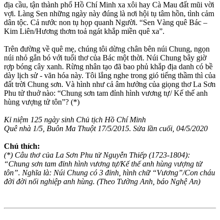
địa cầu, tận thành phố Hồ Chí Minh xa xôi hay Cà Mau đất mũi vời
vợi. Làng Sen những ngày này đúng là nơi hội tụ tâm hồn, tình cảm
dân tộc. Cả nước non tụ họp quanh Người. “Sen Vàng quê Bác –
Kim Liên/Hương thơm toả ngát khắp miền quê xa”.
Trên đường về quê mẹ, chúng tôi dừng chân bên núi Chung, ngọn
núi nhỏ gắn bó với tuổi thơ của Bác một thời. Núi Chung bây giờ
rợp bóng cây xanh. Rừng nhân tạo đã bao phủ khắp địa danh có bề
dày lịch sử - văn hóa này. Tôi lắng nghe trong gió tiếng thầm thì của
đất trời Chung sơn. Và hình như cả âm hưởng của giọng thơ La Sơn
Phu tử thuở nào: “Chung sơn tam đỉnh hình vương tự/ Kế thế anh
hùng vượng tử tôn”? (*)
Kỉ niệm 125 ngày sinh Chủ tịch Hồ Chí Minh
Quê nhà 1/5, Buôn Ma Thuột 17/5/2015. Sửa lần cuối, 04/5/2020
Chú thích:
(*) Câu thơ của La Sơn Phu tử Nguyễn Thiếp (1723-1804):
“Chung sơn tam đỉnh hình vương tự/Kế thế anh hùng vượng tử
tôn”. Nghĩa là: Núi Chung có 3 đỉnh, hình chữ “Vương”/Con cháu
đời đời nối nghiệp anh hùng. (Theo Tường Anh, báo Nghệ An)