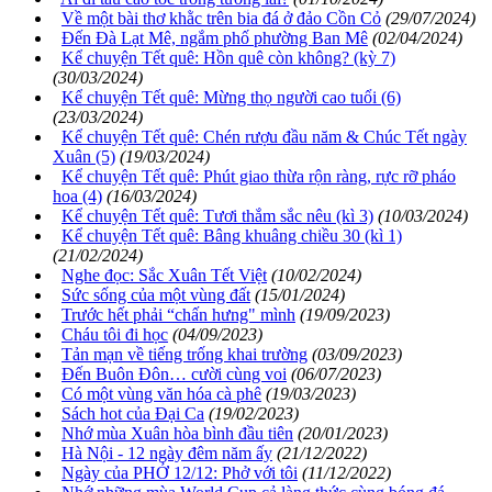
Về một bài thơ khằc trên bia đá ở đảo Cồn Cỏ
(29/07/2024)
Đến Đà Lạt Mê, ngắm phố phường Ban Mê
(02/04/2024)
Kể chuyện Tết quê: Hồn quê còn không? (kỳ 7)
(30/03/2024)
Kể chuyện Tết quê: Mừng thọ người cao tuổi (6)
(23/03/2024)
Kể chuyện Tết quê: Chén rượu đầu năm & Chúc Tết ngày
Xuân (5)
(19/03/2024)
Kể chuyện Tết quê: Phút giao thừa rộn ràng, rực rỡ pháo
hoa (4)
(16/03/2024)
Kể chuyện Tết quê: Tươi thắm sắc nêu (kì 3)
(10/03/2024)
Kể chuyện Tết quê: Bâng khuâng chiều 30 (kì 1)
(21/02/2024)
Nghe đọc: Sắc Xuân Tết Việt
(10/02/2024)
Sức sống của một vùng đất
(15/01/2024)
Trước hết phải “chấn hưng" mình
(19/09/2023)
Cháu tôi đi học
(04/09/2023)
Tản mạn về tiếng trống khai trường
(03/09/2023)
Đến Buôn Đôn… cười cùng voi
(06/07/2023)
Có một vùng văn hóa cà phê
(19/03/2023)
Sách hot của Đại Ca
(19/02/2023)
Nhớ mùa Xuân hòa bình đầu tiên
(20/01/2023)
Hà Nội - 12 ngày đêm năm ấy
(21/12/2022)
Ngày của PHỞ 12/12: Phở với tôi
(11/12/2022)