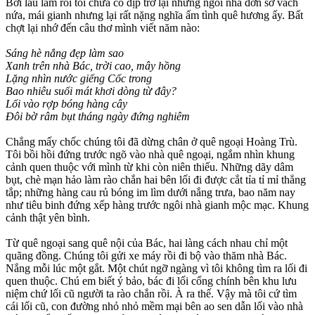
Bởi lâu lắm rồi tôi chưa có dịp trở lại những ngôi nhà đơn sơ vách
nứa, mái gianh nhưng lại rất nặng nghĩa ấm tình quê hương ấy. Bất
chợt lại nhớ đến câu thơ mình viết năm nào:
Sáng hè nắng đẹp làm sao
Xanh trên nhà Bác, trời cao, mây hồng
Lặng nhìn nước giếng Cốc trong
Bao nhiêu suối mát khơi dòng từ đây?
Lối vào rợp bóng hàng cây
Đôi bờ râm bụt tháng ngày đứng nghiêm
Chẳng mấy chốc chúng tôi đã dừng chân ở quê ngoại Hoàng Trù.
Tôi bồi hồi đứng trước ngõ vào nhà quê ngoại, ngắm nhìn khung
cảnh quen thuộc với mình từ khi còn niên thiếu. Những dãy dâm
bụt, chè mạn hảo làm rào chắn hai bên lối đi được cắt tỉa tỉ mỉ thẳng
tắp; những hàng cau rủ bóng im lìm dưới nắng trưa, bao năm nay
như tiêu binh đứng xếp hàng trước ngôi nhà gianh mộc mạc. Khung
cảnh thật yên bình.
Từ quê ngoại sang quê nội của Bác, hai làng cách nhau chỉ một
quãng đồng. Chúng tôi gửi xe máy rồi đi bộ vào thăm nhà Bác.
Nắng mỗi lúc một gắt. Một chút ngỡ ngàng vì tôi không tìm ra lối đi
quen thuộc. Chú em biết ý bảo, bác đi lối cổng chính bên khu lưu
niệm chứ lối cũ người ta rào chắn rồi. À ra thế. Vậy mà tôi cứ tìm
cái lối cũ, con đường nhỏ nhỏ mềm mại bên ao sen dẫn lối vào nhà