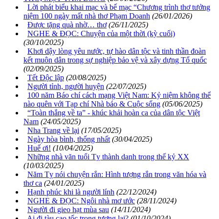
Lời phát biểu khai mạc và bế mạc “Chương trình thơ tưởng
niệm 100 ngày mất nhà thơ Phạm Doanh
(26/01/2026)
Được tặng quà nhờ… thơ
(26/11/2025)
NGHE & ĐỌC: Chuyện của một thời (kỳ cuối)
(30/10/2025)
Khơi dậy lòng yêu nước, tự hào dân tộc và tinh thần đoàn
kết muôn dân trong sự nghiệp bảo vệ và xây dựng Tổ quốc
(02/09/2025)
Tết Độc lập
(20/08/2025)
Người tỉnh, người huyện
(22/07/2025)
100 năm Báo chí cách mạng Việt Nam: Kỷ niệm không thể
nào quên với Tạp chí Nhà báo & Cuộc sống
(05/06/2025)
“Toàn thắng về ta” - khúc khải hoàn ca của dân tộc Việt
Nam
(24/05/2025)
Nha Trang về lại
(17/05/2025)
Ngày hòa bình, thống nhất
(30/04/2025)
Huế ơi!
(10/04/2025)
Những nhà văn tuổi Tỵ thành danh trong thế kỷ XX
(10/03/2025)
Năm Tỵ nói chuyện rắn: Hình tượng rắn trong văn hóa và
thơ ca
(24/01/2025)
Hạnh phúc khi là người lính
(22/12/2024)
NGHE & ĐỌC: Ngôi nhà mơ ước
(28/11/2024)
Người đi gieo hạt mùa sau
(14/11/2024)
Ai đi tàu cao tốc trong tương lai?
(01/10/2024)