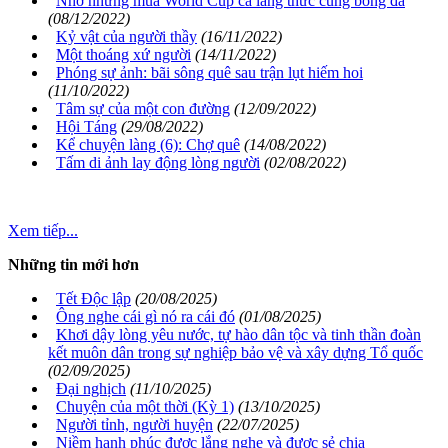
Nhớ những mùa World Cup cả làng thức cùng bóng đá
(08/12/2022)
Kỷ vật của người thầy
(16/11/2022)
Một thoáng xứ người
(14/11/2022)
Phóng sự ảnh: bãi sông quê sau trận lụt hiếm hoi
(11/10/2022)
Tâm sự của một con đường
(12/09/2022)
Hội Táng
(29/08/2022)
Kể chuyện làng (6): Chợ quê
(14/08/2022)
Tấm di ảnh lay động lòng người
(02/08/2022)
Xem tiếp...
Những tin mới hơn
Tết Độc lập
(20/08/2025)
Ông nghe cái gì nó ra cái đó
(01/08/2025)
Khơi dậy lòng yêu nước, tự hào dân tộc và tinh thần đoàn
kết muôn dân trong sự nghiệp bảo vệ và xây dựng Tổ quốc
(02/09/2025)
Đại nghịch
(11/10/2025)
Chuyện của một thời (Kỳ 1)
(13/10/2025)
Người tỉnh, người huyện
(22/07/2025)
Niềm hạnh phúc được lắng nghe và được sẻ chia