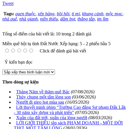
Tweet
Tags:
quen thuộc
,
xếp hàng
,
bồi hồi
,
tỉ mỉ
,
khung cảnh
,
mộc mạc
,
nhà quê
,
nhà gianh
,
niên thiếu
,
dâm bụt
,
thẳng tắp
,
im lìm
Tổng số điểm của bài viết là: 10 trong 2 đánh giá
Miền quê hội tụ tình Đất Nước
Xếp hạng:
5
-
2
phiếu bầu
5
Click để đánh giá bài viết
Ý kiến bạn đọc
Theo dòng sự kiện
Tháng Năm về thăm quê Bác
(07/08/2026)
Thủy chung một tấm lòng son
(03/06/2026)
Người đi gieo hạt mùa sau
(16/05/2026)
Lời thuyết minh phim “Trường Cao đẳng Sư phạm Đắk Lắk
- 30 năm xây dựng và phát triển”
(07/05/2026)
Xuân của đất trời, xuân của lòng người
(08/03/2026)
LỜI GIỚI THIỆU tập sách PHẠM DOANH - MỘT ĐỜI
THƠ, MỘT TẤM LÒNG
(28/01/2026)