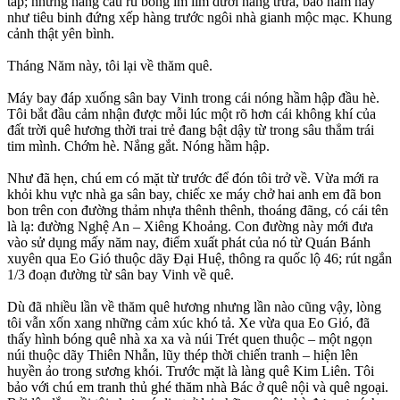
tắp; những hàng cau rủ bóng im lìm dưới nắng trưa, bao năm nay
như tiêu binh đứng xếp hàng trước ngôi nhà gianh mộc mạc. Khung
cảnh thật yên bình.
Tháng Năm này, tôi lại về thăm quê.
Máy bay đáp xuống sân bay Vinh trong cái nóng hầm hập đầu hè.
Tôi bắt đầu cảm nhận được mỗi lúc một rõ hơn cái không khí của
đất trời quê hương thời trai trẻ đang bật dậy từ trong sâu thẳm trái
tim mình. Chớm hè. Nắng gắt. Nóng hầm hập.
Như đã hẹn, chú em có mặt từ trước để đón tôi trở về. Vừa mới ra
khỏi khu vực nhà ga sân bay, chiếc xe máy chở hai anh em đã bon
bon trên con đường thảm nhựa thênh thênh, thoáng đãng, có cái tên
là lạ: đường Nghệ An – Xiêng Khoảng. Con đường này mới đưa
vào sử dụng mấy năm nay, điểm xuất phát của nó từ Quán Bánh
xuyên qua Eo Gió thuộc dãy Đại Huệ, thông ra quốc lộ 46; rút ngắn
1/3 đoạn đường từ sân bay Vinh về quê.
Dù đã nhiều lần về thăm quê hương nhưng lần nào cũng vậy, lòng
tôi vẫn xốn xang những cảm xúc khó tả. Xe vừa qua Eo Gió, đã
thấy hình bóng quê nhà xa xa và núi Trét quen thuộc – một ngọn
núi thuộc dãy Thiên Nhẫn, lũy thép thời chiến tranh – hiện lên
huyền ảo trong sương khói. Trước mặt là làng quê Kim Liên. Tôi
bảo với chú em tranh thủ ghé thăm nhà Bác ở quê nội và quê ngoại.