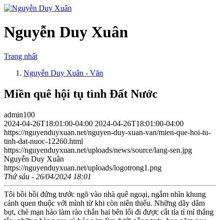
Nguyễn Duy Xuân
Trang nhất
Nguyễn Duy Xuân - Văn
Miền quê hội tụ tình Đất Nước
admin100
2024-04-26T18:01:00-04:00
2024-04-26T18:01:00-04:00
https://nguyenduyxuan.net/nguyen-duy-xuan-van/mien-que-hoi-tu-
tinh-dat-nuoc-12260.html
https://nguyenduyxuan.net/uploads/news/source/lang-sen.jpg
Nguyễn Duy Xuân
https://nguyenduyxuan.net/uploads/logotrong1.png
Thứ sáu - 26/04/2024 18:01
Tôi bồi hồi đứng trước ngõ vào nhà quê ngoại, ngắm nhìn khung
cảnh quen thuộc với mình từ khi còn niên thiếu. Những dãy dâm
bụt, chè mạn hảo làm rào chắn hai bên lối đi được cắt tỉa tỉ mỉ thẳng