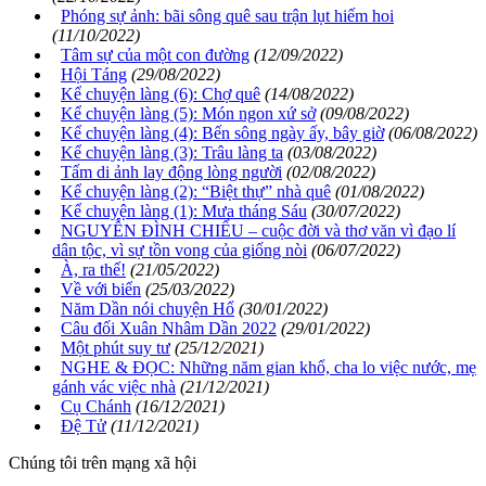
Phóng sự ảnh: bãi sông quê sau trận lụt hiếm hoi
(11/10/2022)
Tâm sự của một con đường
(12/09/2022)
Hội Táng
(29/08/2022)
Kể chuyện làng (6): Chợ quê
(14/08/2022)
Kể chuyện làng (5): Món ngon xứ sở
(09/08/2022)
Kể chuyện làng (4): Bến sông ngày ấy, bây giờ
(06/08/2022)
Kể chuyện làng (3): Trâu làng ta
(03/08/2022)
Tấm di ảnh lay động lòng người
(02/08/2022)
Kể chuyện làng (2): “Biệt thự” nhà quê
(01/08/2022)
Kể chuyện làng (1): Mưa tháng Sáu
(30/07/2022)
NGUYỄN ĐÌNH CHIỂU – cuộc đời và thơ văn vì đạo lí
dân tộc, vì sự tồn vong của giống nòi
(06/07/2022)
À, ra thế!
(21/05/2022)
Về với biển
(25/03/2022)
Năm Dần nói chuyện Hổ
(30/01/2022)
Câu đối Xuân Nhâm Dần 2022
(29/01/2022)
Một phút suy tư
(25/12/2021)
NGHE & ĐỌC: Những năm gian khổ, cha lo việc nước, mẹ
gánh vác việc nhà
(21/12/2021)
Cụ Chánh
(16/12/2021)
Đệ Tử
(11/12/2021)
Chúng tôi trên mạng xã hội