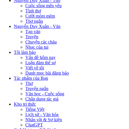
Nguyễn Duy Xuân - Thơ
Cuộc sống mến yêu
Tình thơ
Cười móm mém
Thơ ngắn
Nguyễn Duy Xuân - Văn
Tạp văn
Truyện
Chuyện các cháu
Nhạc của tui
Tôi làm báo
Vấn đề hôm nay
Luận đàm thế sự
Viết về tôi
Danh mục bài đăng báo
Tác phẩm của Bạn
Thơ
Truyện ngắn
Văn học - Cuộc sống
Chân dung tác giả
Kho tri thức
Tiếng Việt
Lịch sử - Văn hóa
Nhân vật & Sự kiện
ChatGPT