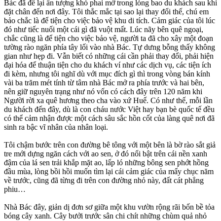
Bác đã để lại ấn tượng khó phai mờ trong lòng bao du khách sau khi
đặt chân đến nơi đây. Tôi thắc mắc tại sao lại thay đổi thế, chú em
bảo chắc là để tiện cho việc bảo vệ khu di tích. Cảm giác của tôi lúc
đó như tiếc nuối một cái gì đã vuột mất. Lúc nãy bên quê ngoại,
chắc cũng là để tiện cho việc bảo vệ, người ta đã cho xây một đoạn
tường rào ngăn phía tây lối vào nhà Bác. Tự dưng bỗng thấy không
gian như hẹp đi. Vẫn biết có những cái cần phải thay đổi, phải hiện
đại hóa để thuận tiện cho du khách ví như các dịch vụ, các tiện ích
đi kèm, nhưng tôi nghĩ dù với mục đích gì thì trong vòng bán kính
vài ba trăm mét tính từ tâm nhà Bác mở ra phía trước và hai bên,
nên giữ nguyên trạng như nó vốn có cách đây trên 120 năm khi
Người rời xa quê hương theo cha vào xứ Huế. Có như thế, mỗi lần
du khách đến đây, dù là con cháu nước Việt hay bạn bè quốc tế đều
có thể cảm nhận được một cách sâu sắc hồn cốt của làng quê nơi đã
sinh ra bậc vĩ nhân của nhân loại.
Tôi chậm bước trên con đường bê tông với một bên là bờ rào sắt giả
tre mới dựng ngăn cách với ao sen, ở đó nổi bật trên cái nền xanh
đậm của lá sen trải khắp mặt ao, lấp ló những bông sen phớt hồng
đầu mùa, lòng bồi hồi muốn tìm lại cái cảm giác của mấy chục năm
về trước, cũng đã từng đi trên con đường nhỏ này, đất cát phẳng
phiu…
Nhà Bác đây, giản dị đơn sơ giữa một khu vườn rộng rãi bốn bề tỏa
bóng cây xanh. Cây bưởi trước sân chi chít những chùm quả nhỏ