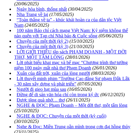
(20/06/2025)
Ngày hòa bình, thống nhất
(30/04/2025)
Nha Trang về lại
(17/05/2025)
“Toàn thắng về ta” - khúc khải hoàn ca của dân tộc Việt
Nam
(24/05/2025)
100 năm Báo chí cách mạng Việt Nam: Kỷ niệm không thể
nào quên với Tạp chí Nhà báo & Cuộc sống
(05/06/2025)
Chuyện của một thời (kỳ 2)
(15/10/2025)
Chuyện của một thời (kỳ 3)
(21/10/2025)
LỜI GIỚI THIỆU tập sách PHẠM DOANH - MỘT ĐỜI
THƠ, MỘT TẤM LÒNG
(28/01/2026)
Lời phát biểu khai mạc và bế mạc “Chương trình thơ tưởng
niệm 100 ngày mất nhà thơ Phạm Doanh
(26/01/2026)
Xuân của đất trời, xuân của lòng người
(08/03/2026)
Lời thuyết minh phim “Trường Cao đẳng Sư phạm Đắk Lắk
- 30 năm xây dựng và phát triển”
(07/05/2026)
Người đi gieo hạt mùa sau
(16/05/2026)
Đừng để di sản văn hóa chỉ còn trong ký ức
(06/12/2025)
Được tặng quà nhờ… thơ
(26/11/2025)
NGHE & ĐỌC: Phạm Doanh – Một đời thơ, một tấm lòng
(25/10/2025)
NGHE & ĐỌC: Chuyện của một thời (kỳ cuối)
(30/10/2025)
Nghe & Đọc: Miền Trung oằn mình trong cơn đại hồng thủy
(23/11/2025)