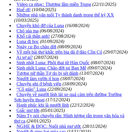
Video ca nhạc: Thương lắm miền Trung
(22/11/2025)
Huế ơi!
(10/04/2025)
Những nhà văn tuổi Tỵ thành danh trong thế kỷ XX
(10/03/2025)
Chuyện khó đỡ của Luna
(16/08/2024)
Chó sủa ma
(06/08/2024)
Khổ cái thân anh!
(27/08/2024)
Luna đi học
(01/09/2024)
Ngày cu Bo chào đời
(08/09/2024)
Về một bài thơ khằc trên bia đá ở đảo Cồn Cỏ
(29/07/2024)
Ai sợ ai?
(28/07/2024)
Sinh nhật Luna: Phôi thai từ Hàn Quốc
(08/07/2024)
Sinh nhật Luna: Chào đời tại Ban Mê
(09/07/2024)
Tượng nữ thần Tự do bị sét đánh
(13/07/2024)
Người làm vườn tí hon
(18/07/2024)
Chuyện ghi ở bệnh viện
(18/09/2024)
“Cô giáo” Luna
(22/09/2024)
Chuyện về người lính lái xe quả cảm trên đường Trường
Sơn huyền thoại
(17/12/2024)
Hạnh phúc khi là người lính
(22/12/2024)
Giấc mơ lớn
(05/01/2025)
Năm Tỵ nói chuyện rắn: Hình tượng rắn trong văn hóa và
thơ ca
(24/01/2025)
NGHE & ĐỌC: Ngôi nhà mơ ước
(28/11/2024)
Người đi gieo hạt mùa sau
(14/11/2024)