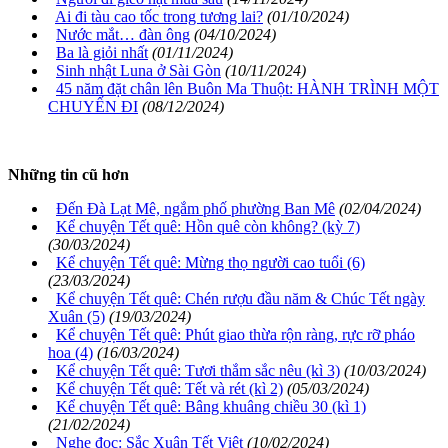
Ai đi tàu cao tốc trong tương lai?
(01/10/2024)
Nước mắt… đàn ông
(04/10/2024)
Ba là giỏi nhất
(01/11/2024)
Sinh nhật Luna ở Sài Gòn
(10/11/2024)
45 năm đặt chân lên Buôn Ma Thuột: HÀNH TRÌNH MỘT
CHUYẾN ĐI
(08/12/2024)
Những tin cũ hơn
Đến Đà Lạt Mê, ngắm phố phường Ban Mê
(02/04/2024)
Kể chuyện Tết quê: Hồn quê còn không? (kỳ 7)
(30/03/2024)
Kể chuyện Tết quê: Mừng thọ người cao tuổi (6)
(23/03/2024)
Kể chuyện Tết quê: Chén rượu đầu năm & Chúc Tết ngày
Xuân (5)
(19/03/2024)
Kể chuyện Tết quê: Phút giao thừa rộn ràng, rực rỡ pháo
hoa (4)
(16/03/2024)
Kể chuyện Tết quê: Tươi thắm sắc nêu (kì 3)
(10/03/2024)
Kể chuyện Tết quê: Tết và rét (kì 2)
(05/03/2024)
Kể chuyện Tết quê: Bâng khuâng chiều 30 (kì 1)
(21/02/2024)
Nghe đọc: Sắc Xuân Tết Việt
(10/02/2024)