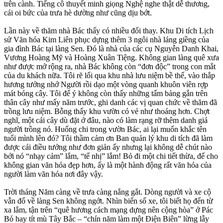
trên cành. Tiếng cô thuyết minh giọng Nghệ nghe thật dễ thương,
cái oi bức của trưa hè dường như cũng dịu bớt.
Lần này về thăm nhà Bác thấy có nhiều đổi thay. Khu Di tích Lịch
sử Văn hóa Kim Liên phục dựng thêm 3 ngôi nhà láng giềng của
gia đình Bác tại làng Sen. Đó là nhà của các cụ Nguyễn Danh Khai,
Vương Hoàng Mỹ và Hoàng Xuân Tiệng. Không gian làng quê xưa
như được mở rộng ra, nhà Bác không còn “đơn độc” trong con mắt
của du khách nữa. Tôi rẽ lối qua khu nhà lưu niệm bề thế, vào thắp
hương tưởng nhớ Người rồi dạo một vòng quanh khuôn viên rợp
mát bóng cây. Tôi để ý không còn thấy những tấm bảng gắn trên
thân cây như mấy năm trước, ghi danh các vị quan chức về thăm đã
trồng lưu niệm. Bỗng thấy khu vườn có vẻ như thoáng hơn. Chợt
nghĩ, một cái cây dù đặt ở đâu, nào có làm rạng rỡ thêm danh giá
người trồng nó. Huống chi trong vườn Bác, ai lại muốn khắc tên
tuổi mình lên đó? Tôi thầm cảm ơn Ban quản lý khu di tích đã làm
được cái điều tưởng như đơn giản ấy nhưng lại không dễ chút nào
bởi nó “nhạy cảm” lắm, “tế nhị” lắm! Bỏ đi một chi tiết thừa, để cho
không gian văn hóa đẹp hơn, ấy là một hành động rất văn hóa của
người làm văn hóa nơi đây vậy.
Trời tháng Năm càng về trưa càng nắng gắt. Dòng người và xe cộ
vẫn đổ về làng Sen không ngớt. Nhìn biển số xe, tôi biết họ đến từ
xa lắm, tận trên “quê hương cách mạng dựng nên cộng hòa” ở Pác
Bó hay tít mù Tây Bắc – “chín năm làm một Điện Biên” lừng lẫy