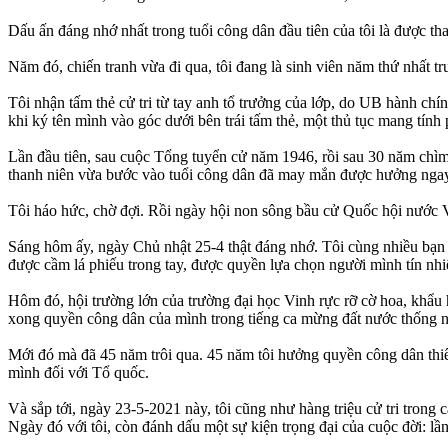
Dấu ấn đáng nhớ nhất trong tuổi công dân đầu tiên của tôi là được 
Năm đó, chiến tranh vừa đi qua, tôi đang là sinh viên năm thứ nhất 
Tôi nhận tấm thẻ cử tri từ tay anh tổ trưởng của lớp, do UB hành ch
khi ký tên mình vào góc dưới bên trái tấm thẻ, một thủ tục mang tính 
Lần đầu tiên, sau cuộc Tổng tuyển cử năm 1946, rồi sau 30 năm chìm 
thanh niên vừa bước vào tuổi công dân đã may mắn được hưởng ngay q
Tôi háo hức, chờ đợi. Rồi ngày hội non sông bầu cử Quốc hội nước 
Sáng hôm ấy, ngày Chủ nhật 25-4 thật đáng nhớ. Tôi cùng nhiều bạn tr
được cầm lá phiếu trong tay, được quyền lựa chọn người mình tín nh
Hôm đó, hội trường lớn của trường đại học Vinh rực rỡ cờ hoa, khẩu h
xong quyền công dân của mình trong tiếng ca mừng đất nước thống n
Mới đó mà đã 45 năm trôi qua. 45 năm tôi hưởng quyền công dân thiê
mình đối với Tổ quốc.
Và sắp tới, ngày 23-5-2021 này, tôi cũng như hàng triệu cử tri tron
Ngày đó với tôi, còn đánh dấu một sự kiện trọng đại của cuộc đời: l