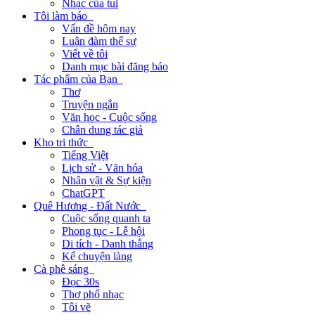
Nhạc của tui
Tôi làm báo
Vấn đề hôm nay
Luận đàm thế sự
Viết về tôi
Danh mục bài đăng báo
Tác phẩm của Bạn
Thơ
Truyện ngắn
Văn học - Cuộc sống
Chân dung tác giả
Kho tri thức
Tiếng Việt
Lịch sử - Văn hóa
Nhân vật & Sự kiện
ChatGPT
Quê Hương - Đất Nước
Cuộc sống quanh ta
Phong tục - Lễ hội
Di tích - Danh thắng
Kể chuyện làng
Cà phê sáng
Đọc 30s
Thơ phổ nhạc
Tôi vẽ