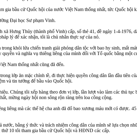
tham gia bầu cử Quốc hội của nước Việt Nam thống nhất, tức Quốc hội 
trường Đại học Sư phạm Vinh.
ính xã Hưng Thủy (thành phố Vinh) cấp, số thẻ 41, đề ngày 1-4-1976, d
pháp lý để xác nhận, tôi là chủ nhân thực sự của nó.
trong khỏi lửa chiến tranh giải phóng dân tộc với bao hy sinh, mất mát
uyền và nghĩa vụ thiêng liêng của mình đối với Tổ quốc bằng một cuộ
Việt Nam thống nhất cũng đã đến.
ong lớp ăn mặc chỉnh tề, đi thực hiện quyền công dân lần đầu tiên của
iệm và tin tưởng để bầu vào Quốc hội.
iệu. Chúng tôi xếp hàng theo đơn vị lớp, lần lượt vào làm các thủ tục b
hất, mừng ngày hội non sông rộn ràng trên loa công cộng.
ng liêng mà các thế hệ cha anh đã đổ bao xương máu mới có được. 45 n
g cả nước, bằng ý thức và trách nhiệm công dân của mình sẽ lựa chọn 
ần thứ 10 tôi tham gia bầu cử Quốc hội và HĐND các cấp.