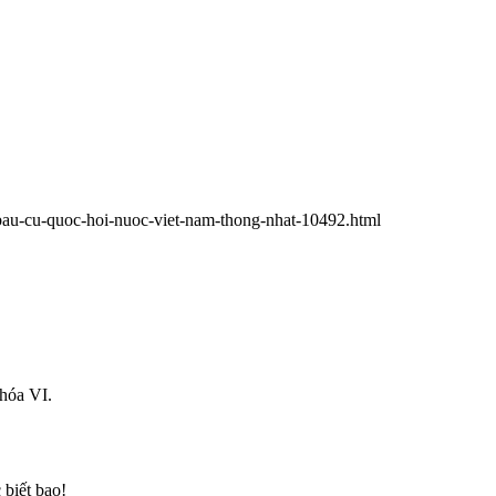
bau-cu-quoc-hoi-nuoc-viet-nam-thong-nhat-10492.html
khóa VI.
 biết bao!