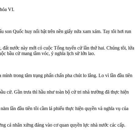
khóa VI.
ấu son Quốc huy nổi bật trên nền giấy nứa xam xám. Tay tôi hơi run
, đất nước này mới có cuộc Tổng tuyển cử lần thứ hai. Chúng tôi, lứa
c bầu cử mang tầm vóc, ý nghĩa lịch sử lớn lao.
 mình trong tâm trạng phấn chấn pha chút lo lắng. Lo vì lần đầu tiên
ầu cử. Gần trưa thì hầu như toàn bộ cử tri nhà trường đã thực hiện
ăm lần đầu tiên tôi cầm lá phiếu thực hiện quyền và nghĩa vụ của
những cá nhân xứng đáng vào cơ quan quyền lực nhà nước các cấp.