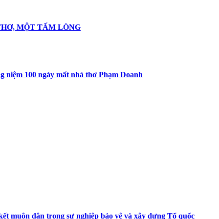
I THƠ, MỘT TẤM LÒNG
ởng niệm 100 ngày mất nhà thơ Phạm Doanh
 kết muôn dân trong sự nghiệp bảo vệ và xây dựng Tổ quốc