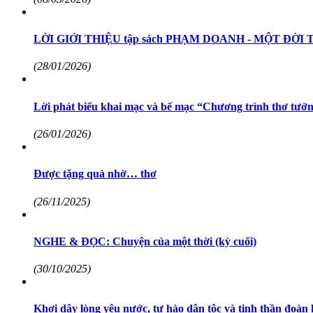
LỜI GIỚI THIỆU tập sách PHẠM DOANH - MỘT ĐỜ
(28/01/2026)
Lời phát biểu khai mạc và bế mạc “Chương trình thơ tư
(26/01/2026)
Được tặng quà nhờ… thơ
(26/11/2025)
NGHE & ĐỌC: Chuyện của một thời (kỳ cuối)
(30/10/2025)
Khơi dậy lòng yêu nước, tự hào dân tộc và tinh thần đoàn