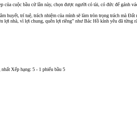
p của cuộc bầu cử lần này, chọn được người có tài, có đức để gánh vá
 tâm huyết, trí tuệ, trách nhiệm của mình sẽ làm tròn trọng trách mà Đ
n lợi nhà, vì lợi chung, quên lợi riêng” như Bác Hồ kính yêu đã từng r
 nhất
Xếp hạng:
5
-
1
phiếu bầu
5