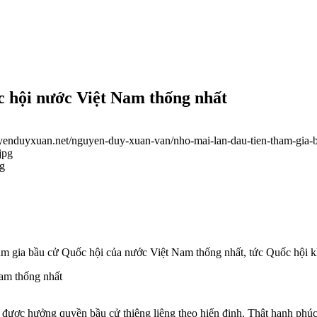
c hội nước Việt Nam thống nhất
uyenduyxuan.net/nguyen-duy-xuan-van/nho-mai-lan-dau-tien-tham-gia-
jpg
ng
tham gia bầu cử Quốc hội của nước Việt Nam thống nhất, tức Quốc hội 
c được hưởng quyền bầu cử thiêng liêng theo hiến định. Thật hạnh phúc