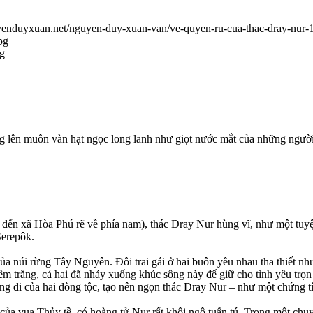
uyenduyxuan.net/nguyen-duy-xuan-van/ve-quyen-ru-cua-thac-dray-nur-
pg
ng
ung lên muôn vàn hạt ngọc long lanh như giọt nước mắt của những ngư
n xã Hòa Phú rẽ về phía nam), thác Dray Nur hùng vĩ, như một tuyệt
Serepôk.
ủa núi rừng Tây Nguyên. Đôi trai gái ở hai buôn yêu nhau tha thiết n
răng, cả hai đã nhảy xuống khúc sông này để giữ cho tình yêu trọn đời 
g đi của hai dòng tộc, tạo nên ngọn thác Dray Nur – như một chứng tíc
 ở của vua Thủy tề, có hoàng tử Nur rất khôi ngô tuấn tú. Trong một c