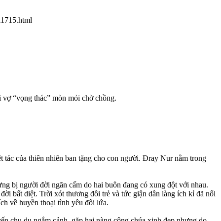
11715.html
ời vợ “vọng thác” mòn mỏi chờ chồng.
 tác của thiên nhiên ban tặng cho con người. Đray Nur nằm trong
hưng bị người đời ngăn cấm do hai buôn đang có xung đột với nhau.
bất diệt. Trời xót thương đôi trẻ và tức giận dân làng ích kỉ đã nổi
h về huyền thoại tình yêu đôi lứa.
huyến chu du ngắm cảnh, gặp hai nàng công chúa xinh đẹp nhưng do