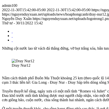
admin100
2022-11-30T15:42:00-05:00
2022-11-30T15:42:00-05:00
https://ng
https://nguyenduyxuan.net/uploads/news/hoaphongcanh/dray-nur12.j
Nguyễn Duy Xuân
https://nguyenduyxuan.net/uploads/logotrong1.p
Thứ tư - 30/11/2022 15:42
Những cột nước lao từ vách đá thẳng đứng, vỡ bọt trắng xóa, bắn t
Dray Nur12
Nằm cách thành phố Buôn Ma Thuột khoảng 25 km (theo quốc lộ 14 đế
cụm 3 thác liền kề: Gia Long - Đray Nur - Dray Sáp trên dòng sông 
Truyền thuyết kể rằng, ngày xưa có một mối tình “Romeo và Juliet” c
Đau khổ trước mối tình không được mọi người chấp nhận, vào một đêm t
cơn giông bão, cuộn nước, chia sông thành hai nhánh, ngăn cách đườn
Ở một truyền thuyết khác, cho rằng hang động phía sau thác, là nơi