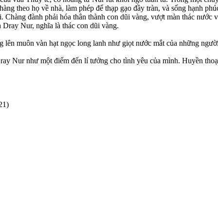
hàng theo họ về nhà, làm phép để thạp gạo đầy tràn, và sống hạnh ph
ại. Chàng đành phải hóa thân thành con dũi vàng, vượt màn thác nước 
à Dray Nur, nghĩa là thác con dũi vàng.
ung lên muôn vàn hạt ngọc long lanh như giọt nước mắt của những ngư
ay Nur như một điểm đến lí tưởng cho tình yêu của mình. Huyền thoại 
21)