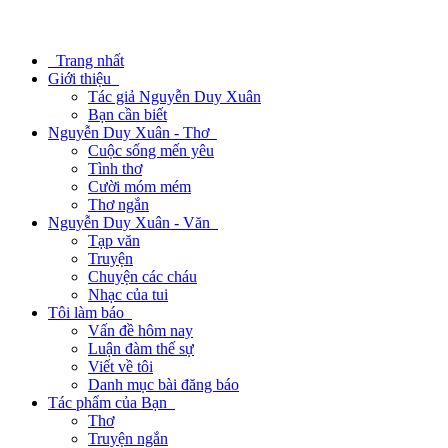
Trang nhất
Giới thiệu
Tác giả Nguyễn Duy Xuân
Bạn cần biết
Nguyễn Duy Xuân - Thơ
Cuộc sống mến yêu
Tình thơ
Cười móm mém
Thơ ngắn
Nguyễn Duy Xuân - Văn
Tạp văn
Truyện
Chuyện các cháu
Nhạc của tui
Tôi làm báo
Vấn đề hôm nay
Luận đàm thế sự
Viết về tôi
Danh mục bài đăng báo
Tác phẩm của Bạn
Thơ
Truyện ngắn