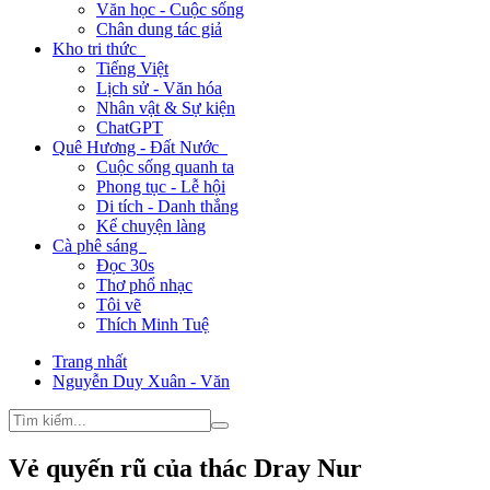
Văn học - Cuộc sống
Chân dung tác giả
Kho tri thức
Tiếng Việt
Lịch sử - Văn hóa
Nhân vật & Sự kiện
ChatGPT
Quê Hương - Đất Nước
Cuộc sống quanh ta
Phong tục - Lễ hội
Di tích - Danh thắng
Kể chuyện làng
Cà phê sáng
Đọc 30s
Thơ phổ nhạc
Tôi vẽ
Thích Minh Tuệ
Trang nhất
Nguyễn Duy Xuân - Văn
Vẻ quyến rũ của thác Dray Nur