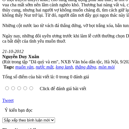
vua cha mất sớm nên lâm cảnh nghèo khó. Thương hai nàng vất vả, c
thủy cung, nhưng hai người vợ không muốn chàng đi, tìm cách giữ l
không thấy Nur trở lại. Từ đó, người dân nơi đây gọi ngọn thác này l
Những cột nước lao từ vách đá thẳng đứng, vỡ bọt trắng xóa, bắn t
Ngày nay, những đôi uyên ương trước khi làm lễ cưới thường chọn Dr
ca bất diệt của tình yêu muôn thuở.
21-10-2012
Nguyễn Duy Xuân
(Rút trong tập "Dã quỳ và em", NXB Văn hóa dân tộc, Hà Nội, 9/20
Tags:
muôn vàn
,
nước mắt
,
long lanh
,
thẳng đứng
,
mòn mỏi
Tổng số điểm của bài viết là: 0 trong 0 đánh giá
Click để đánh giá bài viết
Tweet
Ý kiến bạn đọc