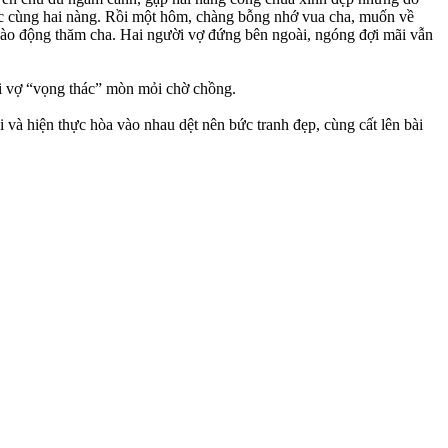
úc cùng hai nàng. Rồi một hôm, chàng bỗng nhớ vua cha, muốn về
vào động thăm cha. Hai người vợ đứng bên ngoài, ngóng đợi mãi vẫn
ời vợ “vọng thác” mòn mỏi chờ chồng.
và hiện thực hòa vào nhau dệt nên bức tranh đẹp, cùng cất lên bài