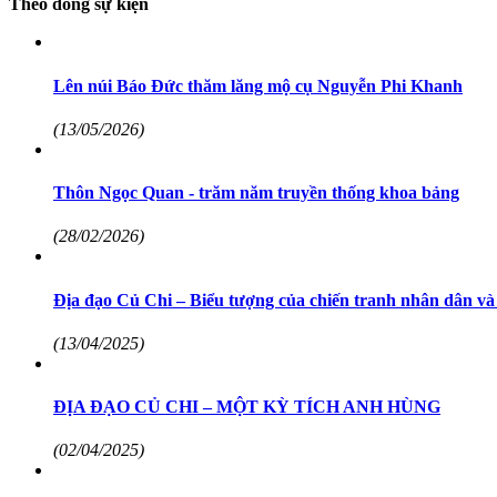
Theo dòng sự kiện
Lên núi Báo Đức thăm lăng mộ cụ Nguyễn Phi Khanh
(13/05/2026)
Thôn Ngọc Quan - trăm năm truyền thống khoa bảng
(28/02/2026)
Địa đạo Củ Chi – Biểu tượng của chiến tranh nhân dân và ý
(13/04/2025)
ĐỊA ĐẠO CỦ CHI – MỘT KỲ TÍCH ANH HÙNG
(02/04/2025)