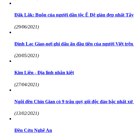
Đắk Lắk: Buôn của người dân tộc Ê Đê giàu đẹp nhất Tây 
(29/06/2021)
Đình Lạc Giao-nơi ghi dấu ấn đầu tiên của người Việt trê
(20/05/2021)
Kim Liên - Địa linh nhân kiệt
(27/04/2021)
Ngôi đền Chín Gian có 9 trâu quỳ gối độc đáo bậc nhất x
(13/02/2021)
Đền Cờn Nghệ An