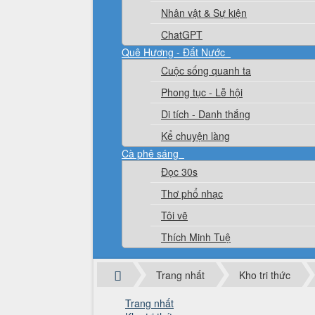
Nhân vật & Sự kiện
ChatGPT
Quê Hương - Đất Nước
Cuộc sống quanh ta
Phong tục - Lễ hội
Di tích - Danh thắng
Kể chuyện làng
Cà phê sáng
Đọc 30s
Thơ phổ nhạc
Tôi vẽ
Thích Minh Tuệ
Trang nhất
Kho tri thức
Trang nhất