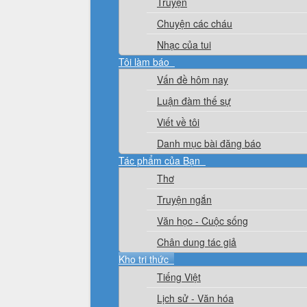
Truyện
Chuyện các cháu
Nhạc của tui
Tôi làm báo
Vấn đề hôm nay
Luận đàm thế sự
Viết về tôi
Danh mục bài đăng báo
Tác phẩm của Bạn
Thơ
Truyện ngắn
Văn học - Cuộc sống
Chân dung tác giả
Kho tri thức
Tiếng Việt
Lịch sử - Văn hóa