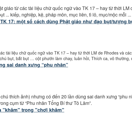
 giáo từ các tài liệu chữ quốc ngữ vào TK 17 – hay từ thời LM
 ... kiếp, nghiệp, kệ, pháp môn, mục liên, tì lô, mục/mộc mỗi ...
 TK 17: một số cách dùng Phật giáo như đạo bụt/tượng bụ
ác tài liệu chữ quốc ngữ vào TK 17 – hay từ thời LM de Rhodes và cá
, chú bụt, bắt bụt … cột phướn làm chay, luân hồi, Thích ca, vô thường, 
ng sai danh xưng “phu nhân”
 chú thích ảnh) nhưng có đến 20 lần dùng sai danh xưng “phu n
trong cụm từ “Phu nhân Tổng Bí thư Tô Lâm”.
a "khăm" trong "chơi khăm"