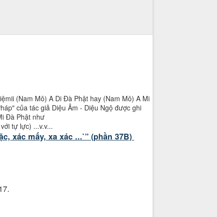
u niệmii (Nam Mô) A Di Đà Phật hay (Nam Mô) A Mi
Pháp" của tác giả Diệu Âm - Diệu Ngộ được ghi
 Mi Đà Phật như
 tự lực) ...v.v...
ặc, xác mấy, xa xác ...`” (phần 37B)
17.