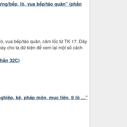
ưng/bếp, lò, vua bếp/táo quân” (phần
ò, vua bếp/táo quân, câm lốc từ TK 17. Đây
này cho ta dữ kiện để xem lại một số cách
phần 32C)
ghiệp, kệ, pháp môn, mục liên, tì lô ...”