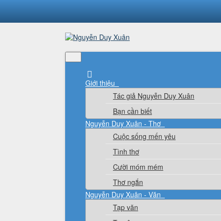
Giới thiệu
Tác giả Nguyễn Duy Xuân
Bạn cần biết
Nguyễn Duy Xuân - Thơ
Cuộc sống mến yêu
Tình thơ
Cười móm mém
Thơ ngắn
Nguyễn Duy Xuân - Văn
Tạp văn