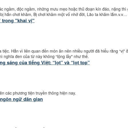
 ác ngầm, độc ngầm, những mưu mẹo hoặc thủ đoạn kín đáo, nặng thì gâ
bị hắn chơi khăm, Bị chơi khăm một vố nhớ đời, Lão ta khăm lắm.v.v…
" trong "khai vị"
tiệc. Hẳn vì liên quan đến món ăn nên nhiều người đã hiểu rằng “vị" ở đ
thì nghĩa đen của từ này không “lộng lẫy" như thế.
ng sáng của tiếng Việt: “lọt” và “lọt top”
trên các phương tiện truyền thông hiện nay.
 ngôn ngữ dân gian