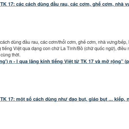
ừ TK 17: các cách dùng đầu rau, các cơm, ghế cơm, nhà v
ch dùng đầu rau, các cơm/thổi cơm, ghế cơm, nhà vưng/bếp, l
ng tiếng Việt qua dạng con chữ La Tinh/Bồ (chữ quốc ngữ), điều 
cùng thời.
ng') n - l qua lăng kính tiếng Việt từ TK 17 và mở rộng” (
 TK 17: một số cách dùng như đạo bụt, giáo bụt ... kiếp, n