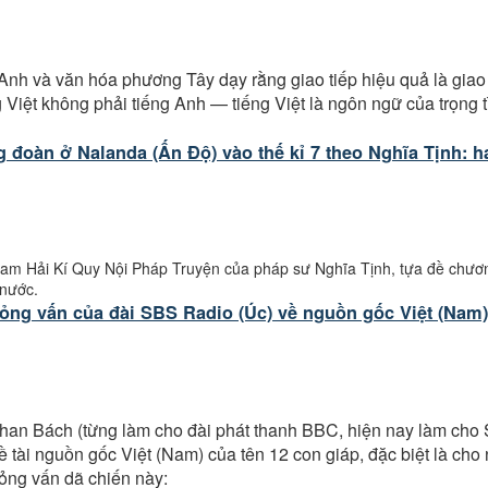
 Anh và văn hóa phương Tây dạy rằng giao tiếp hiệu quả là giao
g Việt không phải tiếng Anh — tiếng Việt là ngôn ngữ của trọng tì
g đoàn ở Nalanda (Ấn Độ) vào thế kỉ 7 theo Nghĩa Tịnh: h
am Hải Kí Quy Nội Pháp Truyện của pháp sư Nghĩa Tịnh, tựa đề chươ
 nước.
hỏng vấn của đài SBS Radio (Úc) về nguồn gốc Việt (Nam)
an Bách (từng làm cho đài phát thanh BBC, hiện nay làm cho 
đề tài nguồn gốc Việt (Nam) của tên 12 con giáp, đặc biệt là ch
hỏng vấn dã chiến này: