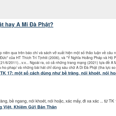
ật hay A Mi Đà Phật?
ập niên qua trên báo chí và sách vở xuất hiện một số thảo luận về câ
Đức" của HT Thích Trí Tịnhiii (2006), và "Ý Nghĩa Hoằng Pháp và Hộ 
21/6/2011)...v.v... Ngoài ra, có cả những trang mạng (2021) tựa đề A
ho-phap/ và những bài hát chỉ dùng sáu chữ A Di Đà Phật (tha lực so với
 TK 17: một số cách dùng như bề tràng, nói khoét, nói ho
g, bề ngang, nói khoét, nói hoặc, xác mấy, đi xa xác ... từ TK 
g Việt, Khiêm Gửi Bản Thân