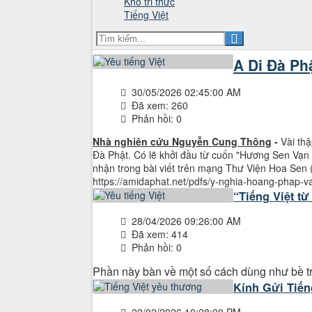
Kho tri thức
Tiếng Việt
A Di Đà Ph
30/05/2026 02:45:00 AM
Đã xem: 260
Phản hồi: 0
Nhà nghiên cứu Nguyễn Cung Thông
-
Vài th
Đà Phật. Có lẽ khởi đầu từ cuốn "Hương Sen Vạn 
nhận trong bài viết trên mạng Thư Viện Hoa Sen (
https://amidaphat.net/pdfs/y-nghia-hoang-phap-va-
“Tiếng Việt từ
28/04/2026 09:26:00 AM
Đã xem: 414
Phản hồi: 0
Phần này bàn về một số cách dùng như bề tràn
Kính Gửi Tiến