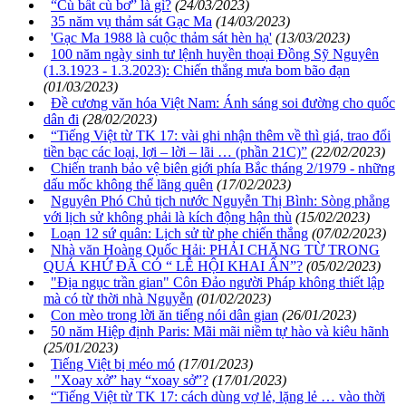
“Cù bất cù bơ” là gì?
(24/03/2023)
35 năm vụ thảm sát Gạc Ma
(14/03/2023)
'Gạc Ma 1988 là cuộc thảm sát hèn hạ'
(13/03/2023)
100 năm ngày sinh tư lệnh huyền thoại Đồng Sỹ Nguyên
(1.3.1923 - 1.3.2023): Chiến thắng mưa bom bão đạn
(01/03/2023)
Đề cương văn hóa Việt Nam: Ánh sáng soi đường cho quốc
dân đi
(28/02/2023)
“Tiếng Việt từ TK 17: vài ghi nhận thêm về thì giá, trao đổi
tiền bạc các loại, lợi – lời – lãi … (phần 21C)”
(22/02/2023)
Chiến tranh bảo vệ biên giới phía Bắc tháng 2/1979 - những
dấu mốc không thể lãng quên
(17/02/2023)
Nguyên Phó Chủ tịch nước Nguyễn Thị Bình: Sòng phẳng
với lịch sử không phải là kích động hận thù
(15/02/2023)
Loạn 12 sứ quân: Lịch sử từ phe chiến thắng
(07/02/2023)
Nhà văn Hoàng Quốc Hải: PHẢI CHĂNG TỪ TRONG
QUÁ KHỨ ĐÃ CÓ “ LỄ HỘI KHAI ẤN”?
(05/02/2023)
"Địa ngục trần gian" Côn Đảo người Pháp không thiết lập
mà có từ thời nhà Nguyễn
(01/02/2023)
Con mèo trong lời ăn tiếng nói dân gian
(26/01/2023)
50 năm Hiệp định Paris: Mãi mãi niềm tự hào và kiêu hãnh
(25/01/2023)
Tiếng Việt bị méo mó
(17/01/2023)
"Xoay xở” hay “xoay sở”?
(17/01/2023)
“Tiếng Việt từ TK 17: cách dùng vợ lẻ, lặng lẻ … vào thời