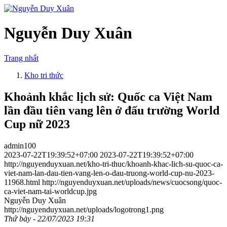
Nguyễn Duy Xuân
Trang nhất
Kho tri thức
Khoảnh khắc lịch sử: Quốc ca Việt Nam
lần đầu tiên vang lên ở đấu trường World
Cup nữ 2023
admin100
2023-07-22T19:39:52+07:00
2023-07-22T19:39:52+07:00
http://nguyenduyxuan.net/kho-tri-thuc/khoanh-khac-lich-su-quoc-ca-
viet-nam-lan-dau-tien-vang-len-o-dau-truong-world-cup-nu-2023-
11968.html
http://nguyenduyxuan.net/uploads/news/cuocsong/quoc-
ca-viet-nam-tai-worldcup.jpg
Nguyễn Duy Xuân
http://nguyenduyxuan.net/uploads/logotrong1.png
Thứ bảy - 22/07/2023 19:31