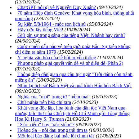
(13/10/2024)
ChatGPT nói gì về Nguyễn Duy Xuân?
(09/10/2024)
70 năm Hiệp định Genève: Khát vọng hòa bình, thống nhất
non sông
(23/07/2024)
Sự kiện 5/8/1964 - mốc son lịch sử
(05/08/2024)
Hãy cứu lấy tiếng Việt!
(10/08/2024)
Giữ gìn sự trong sáng của tiếng Việt: Nhánh hay cành?
(24/08/2024)
Cuộc chiến đấu bảo vệ biên giới phía Bắc: Sự kiện không
chỉ diễn ra năm 1979
(15/02/2024)
Ý nghĩa văn hóa của lễ hội truyền thống
(14/02/2024)
Phương pháp giải quyết vấn đề và tứ diệu đế (Phần 2)
(07/10/2023)
Thông điệp dân gian qua câu tục ngữ "Trời đánh còn tránh
miếng ăn"
(28/09/2023)
Nhìn lại lịch sử Bách Việt và quá trình Hán hóa Bách Việt
(09/10/2023)
Nghĩa của "mại" trong từ "mềm mại"
(18/10/2023)
Chữ nghĩa trên báo chí xưa
(24/10/2023)
Khát vọng độc lập, hòa bình của dân tộc Việt Nam qua
những bức thư của Chủ tịch Hồ Chí Minh gửi Tổng thống
Hoa Kì Harry S. Truman
(21/09/2023)
“Xúc xiểm” hay “xúc siểm”?
(06/09/2023)
Hoàng Sa – nỗi đau trong trái tim ta
(18/01/2024)
Một loạt báo đăng bài mắc lỗi chính tả?
(11/08/2023)