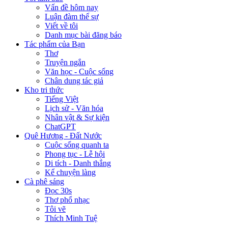
Vấn đề hôm nay
Luận đàm thế sự
Viết về tôi
Danh mục bài đăng báo
Tác phẩm của Bạn
Thơ
Truyện ngắn
Văn học - Cuộc sống
Chân dung tác giả
Kho tri thức
Tiếng Việt
Lịch sử - Văn hóa
Nhân vật & Sự kiện
ChatGPT
Quê Hương - Đất Nước
Cuộc sống quanh ta
Phong tục - Lễ hội
Di tích - Danh thắng
Kể chuyện làng
Cà phê sáng
Đọc 30s
Thơ phổ nhạc
Tôi vẽ
Thích Minh Tuệ