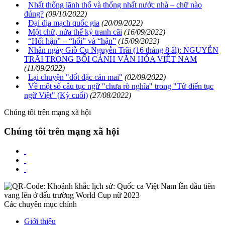
Nhất thống lãnh thổ và thống nhất nước nhà – chữ nào
đúng?
(09/10/2022)
Đại địa mạch quốc gia
(20/09/2022)
Một chữ, nửa thế kỷ tranh cãi
(16/09/2022)
“Hối hận” – “hối” và “hận”
(15/09/2022)
Nhân ngày Giỗ Cụ Nguyễn Trãi (16 tháng 8 âl): NGUYỄN
TRÃI TRONG BỐI CẢNH VĂN HÓA VIỆT NAM
(11/09/2022)
Lại chuyện "dốt đặc cán mai"
(02/09/2022)
Về một số câu tục ngữ "chưa rõ nghĩa" trong "Từ điển tục
ngữ Việt" (Kỳ cuối)
(27/08/2022)
Chúng tôi trên mạng xã hội
Chúng tôi trên mạng xã hội
Các chuyên mục chính
Giới thiệu