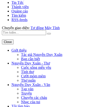
Tin Tức
Thành viên
Quảng cáo
Tìm kiếm
RSS-feeds
Chuyển giao diện:
Tự động
Máy Tính
Close
Giới thiệu
Tác giả Nguyễn Duy Xuân
Bạn cần biết
Nguyễn Duy Xuân - Thơ
Cuộc sống mến yêu
Tình thơ
Cười móm mém
Thơ ngắn
Nguyễn Duy Xuân - Văn
Tạp văn
Truyện
Chuyện các cháu
Nhạc của tui
Tôi làm báo