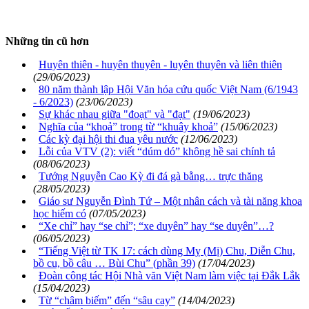
Những tin cũ hơn
Huyên thiên - huyên thuyên - luyên thuyên và liên thiên
(29/06/2023)
80 năm thành lập Hội Văn hóa cứu quốc Việt Nam (6/1943
- 6/2023)
(23/06/2023)
Sự khác nhau giữa "đoạt" và "đạt"
(19/06/2023)
Nghĩa của “khoả” trong từ “khuây khoả”
(15/06/2023)
Các kỳ đại hội thi đua yêu nước
(12/06/2023)
Lỗi của VTV (2): viết “dúm dó” không hề sai chính tả
(08/06/2023)
Tướng Nguyễn Cao Kỳ đi đá gà bằng… trực thăng
(28/05/2023)
Giáo sư Nguyễn Đình Tứ – Một nhân cách và tài năng khoa
học hiếm có
(07/05/2023)
“Xe chỉ” hay “se chỉ”; “xe duyên” hay “se duyên”…?
(06/05/2023)
“Tiếng Việt từ TK 17: cách dùng Mỵ (Mị) Chu, Diễn Chu,
bồ cu, bồ câu … Bùi Chu” (phần 39)
(17/04/2023)
Đoàn công tác Hội Nhà văn Việt Nam làm việc tại Đắk Lắk
(15/04/2023)
Từ “châm biếm” đến “sâu cay”
(14/04/2023)