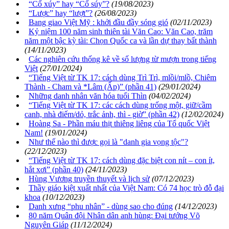
“Cổ xúy” hay “Cổ súy”?
(19/08/2023)
“Lược” hay “lượt”?
(26/08/2023)
Bang giao Việt Mỹ : khởi đầu đầy sóng gió
(02/11/2023)
Kỷ niệm 100 năm sinh thiên tài Văn Cao: Văn Cao, trăm
năm một bậc kỳ tài: Chọn Quốc ca và lần dự thay bất thành
(14/11/2023)
Các nghiên cứu thống kê về số lượng từ mượn trong tiếng
Việt
(27/01/2024)
“Tiếng Việt từ TK 17: cách dùng Trì Trì, mlồi/mlồ, Chiêm
Thành - Cham và *Lâm (Ấp)” (phần 41)
(29/01/2024)
Những danh nhân văn hóa tuổi Thìn
(04/02/2024)
“Tiếng Việt từ TK 17: các cách dùng trống một, giữ/cầm
canh, nhà điếm/dỏ, trắc ảnh, thì - giờ” (phần 42)
(12/02/2024)
Hoàng Sa - Phần máu thịt thiêng liêng của Tổ quốc Việt
Nam!
(19/01/2024)
Như thế nào thì được gọi là "danh gia vọng tộc"?
(22/12/2023)
“Tiếng Việt từ TK 17: cách dùng đặc biệt con nít – con ít,
hắt xơi” (phần 40)
(24/11/2023)
Hùng Vương truyền thuyết và lịch sử
(07/12/2023)
Thầy giáo kiệt xuất nhất của Việt Nam: Có 74 học trò đỗ đại
khoa
(10/12/2023)
Danh xưng “phu nhân” - dùng sao cho đúng
(14/12/2023)
80 năm Quân đội Nhân dân anh hùng: Đại tướng Võ
Nguyên Giáp
(11/12/2024)