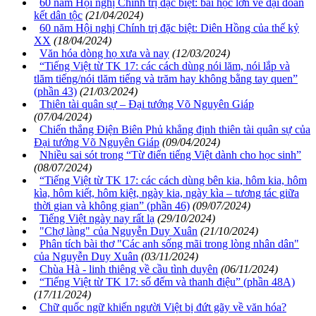
60 năm Hội nghị Chính trị đặc biệt: bài học lớn về đại đoàn
kết dân tộc
(21/04/2024)
60 năm Hội nghị Chính trị đặc biệt: Diên Hồng của thế kỷ
XX
(18/04/2024)
Văn hóa dòng họ xưa và nay
(12/03/2024)
“Tiếng Việt từ TK 17: các cách dùng nói lăm, nói lắp và
tlăm tiếng/nói tlăm tiếng và trăm hay không bằng tay quen”
(phần 43)
(21/03/2024)
Thiên tài quân sự – Đại tướng Võ Nguyên Giáp
(07/04/2024)
Chiến thắng Điện Biên Phủ khẳng định thiên tài quân sự của
Đại tướng Võ Nguyên Giáp
(09/04/2024)
Nhiều sai sót trong “Từ điển tiếng Việt dành cho học sinh”
(08/07/2024)
“Tiếng Việt từ TK 17: các cách dùng bên kia, hôm kia, hôm
kìa, hôm kiết, hôm kiệt, ngày kia, ngày kìa – tương tác giữa
thời gian và không gian” (phần 46)
(09/07/2024)
Tiếng Việt ngày nay rất lạ
(29/10/2024)
"Chợ làng" của Nguyễn Duy Xuân
(21/10/2024)
Phân tích bài thơ "Các anh sống mãi trong lòng nhân dân"
của Nguyễn Duy Xuân
(03/11/2024)
Chùa Hà - linh thiêng về cầu tình duyên
(06/11/2024)
“Tiếng Việt từ TK 17: số đếm và thanh điệu” (phần 48A)
(17/11/2024)
Chữ quốc ngữ khiến người Việt bị đứt gãy về văn hóa?