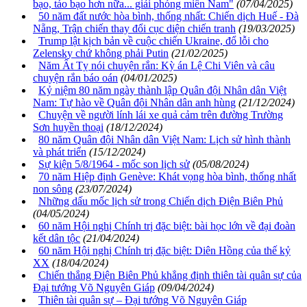
bạo, táo bạo hơn nữa... giải phóng miền Nam"
(07/04/2025)
50 năm đất nước hòa bình, thống nhất: Chiến dịch Huế - Đà
Nẵng, Trận chiến thay đổi cục diện chiến tranh
(19/03/2025)
Trump lật kịch bản về cuộc chiến Ukraine, đổ lỗi cho
Zelensky chứ không phải Putin
(21/02/2025)
Năm Ất Tỵ nói chuyện rắn: Kỳ án Lệ Chi Viên và câu
chuyện rắn báo oán
(04/01/2025)
Kỷ niệm 80 năm ngày thành lập Quân đội Nhân dân Việt
Nam: Tự hào về Quân đội Nhân dân anh hùng
(21/12/2024)
Chuyện về người lính lái xe quả cảm trên đường Trường
Sơn huyền thoại
(18/12/2024)
80 năm Quân đội Nhân dân Việt Nam: Lịch sử hình thành
và phát triển
(15/12/2024)
Sự kiện 5/8/1964 - mốc son lịch sử
(05/08/2024)
70 năm Hiệp định Genève: Khát vọng hòa bình, thống nhất
non sông
(23/07/2024)
Những dấu mốc lịch sử trong Chiến dịch Điện Biên Phủ
(04/05/2024)
60 năm Hội nghị Chính trị đặc biệt: bài học lớn về đại đoàn
kết dân tộc
(21/04/2024)
60 năm Hội nghị Chính trị đặc biệt: Diên Hồng của thế kỷ
XX
(18/04/2024)
Chiến thắng Điện Biên Phủ khẳng định thiên tài quân sự của
Đại tướng Võ Nguyên Giáp
(09/04/2024)
Thiên tài quân sự – Đại tướng Võ Nguyên Giáp