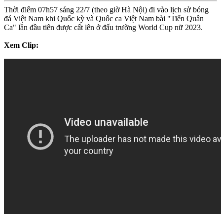
Thời điểm 07h57 sáng 22/7 (theo giờ Hà Nội) đi vào lịch sử bóng
đá Việt Nam khi Quốc kỳ và Quốc ca Việt Nam bài "Tiến Quân
Ca" lần đầu tiên được cất lên ở đấu trường World Cup nữ 2023.
Xem Clip: