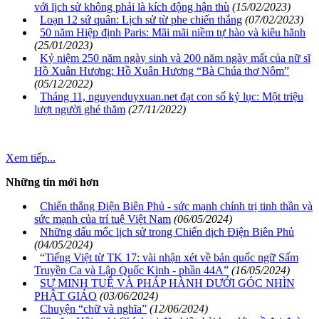
với lịch sử không phải là kích động hận thù
(15/02/2023)
Loạn 12 sứ quân: Lịch sử từ phe chiến thắng
(07/02/2023)
50 năm Hiệp định Paris: Mãi mãi niềm tự hào và kiêu hãnh
(25/01/2023)
Kỷ niệm 250 năm ngày sinh và 200 năm ngày mất của nữ sĩ
Hồ Xuân Hương: Hồ Xuân Hương “Bà Chúa thơ Nôm”
(05/12/2022)
Tháng 11, nguyenduyxuan.net đạt con số kỷ lục: Một triệu
lượt người ghé thăm
(27/11/2022)
Xem tiếp...
Những tin mới hơn
Chiến thắng Điện Biên Phủ - sức mạnh chính trị tinh thần và
sức mạnh của trí tuệ Việt Nam
(06/05/2024)
Những dấu mốc lịch sử trong Chiến dịch Điện Biên Phủ
(04/05/2024)
“Tiếng Việt từ TK 17: vài nhận xét về bản quốc ngữ Sấm
Truyền Ca và Lập Quốc Kinh - phần 44A”
(16/05/2024)
SƯ MINH TUỆ VÀ PHÁP HÀNH DƯỚI GÓC NHÌN
PHẬT GIÁO
(03/06/2024)
Chuyện “chữ và nghĩa”
(12/06/2024)