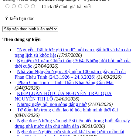
Click để đánh giá bài viết
Ý kiến bạn đọc
Theo dòng sự kiện
"Nguyễn Trãi trước giờ tru di": nỗi oan ngất trời và bản cáo
trạng lịch sử khốc liệt
(17/07/2026)
Kỷ niệm 51 năm Chiến thắng 30/4: Những đòi hỏi mới của
thời cuộc
(27/04/2026)
Nhà văn Nguyên Ngọc: Kỷ niệm 100 năm ngày mất của
Phan Châu Trinh (24.3.1926 – 24.3.2026)
(31/03/2026)
Phan Chu Trinh – Tinh Thần Khai Sáng Còn Mãi
(24/03/2026)
KIẾP LUÂN HỒI CỦA NGUYỄN TRÃI QUA
NGUYỄN THỊ LỘ
(24/03/2026)
Những ngày hội non sông đáng nhớ
(21/03/2026)
Từ đốm lửa trong chốn lao tù hóa bình minh thời đại
(08/01/2026)
Nghe đọc: Những văn nghệ sĩ tiêu biểu trong buổi đầu xây
dựng nhà nước dân chủ nhân dân
(06/01/2026)
Nghe đọc: Nghiên cứu sinh với khát vọng ươm mầm tài