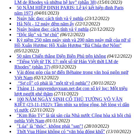
LM de Rhodes và những hệ luỵ” (phần 38)
(15/01/2023)
50 NĂM HIỆP ĐỊNH PARIS: Lễ ký kết hiệp đinh Paris
năm 1973
(04/01/2023)
Ngày hắc đạo: cách tính và ý nghĩa
(23/12/2022)
Hà Nội - 12 ngày đêm năm ấy
(22/12/2022)
Ngày hoàng đạo: cách tính và ý nghĩa
(21/12/2022)
“Độc lập” và “tự chủ”
(06/12/2022)
Kỷ niệm 250 năm ngày sinh và 200 năm ngày mất của nữ sĩ
Hồ Xuân Hương: Hồ Xuân Hương “Bà Chúa thơ Nôm”
(05/12/2022)
50 năm Chiến thắng Điện Biên Phủ trên không
(04/12/2022)
“Tiếng Việt từ TK 17: một số từ Hán Việt thời LM de
Rhodes” (phần 37)
(03/12/2022)
Vài đóng góp của tự điển Béhaine trong văn hoá ngôn ngữ
Việt Nam
(02/12/2022)
“Sự cố” có phải là "một từ vô nghĩa"?
(30/11/2022)
Tháng 11, nguyenduyxuan.net đạt con số kỷ lục: Một triệu
lượt người ghé thăm
(27/11/2022)
100 NĂM NGÀY SINH CỐ THỦ TƯỚNG VÕ VĂN
KIỆT (23-11-1922): Tầm nhìn xa trông rộng, hết lòng vì dân
vì nước
(22/11/2022)
"Kim Bảo Tỷ" là tài sản của Nhà nước Cộng hòa xã hội chủ
nghĩa Việt Nam
(01/11/2022)
"Lúa" là "thóc", không phải "sạn"!
(28/10/2022)
Thời Vua Hùng không có “văn hóa đóng khố”
(13/10/2022)