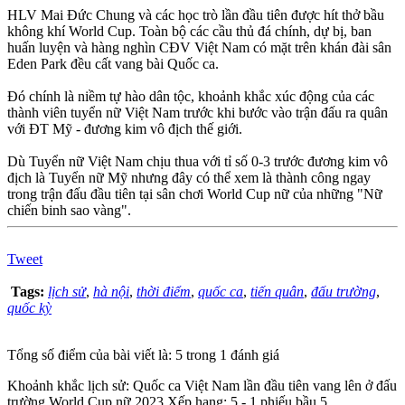
HLV Mai Đức Chung và các học trò lần đầu tiên được hít thở bầu
không khí World Cup. Toàn bộ các cầu thủ đá chính, dự bị, ban
huấn luyện và hàng nghìn CĐV Việt Nam có mặt trên khán đài sân
Eden Park đều cất vang bài Quốc ca.
Đó chính là niềm tự hào dân tộc, khoảnh khắc xúc động của các
thành viên tuyển nữ Việt Nam trước khi bước vào trận đấu ra quân
với ĐT Mỹ - đương kim vô địch thế giới.
Dù Tuyển nữ Việt Nam chịu thua với tỉ số 0-3 trước đương kim vô
địch là Tuyển nữ Mỹ nhưng đây có thể xem là thành công ngay
trong trận đấu đầu tiên tại sân chơi World Cup nữ của những "Nữ
chiến binh sao vàng".
Tweet
Tags:
lịch sử
,
hà nội
,
thời điểm
,
quốc ca
,
tiến quân
,
đấu trường
,
quốc kỳ
Tổng số điểm của bài viết là: 5 trong 1 đánh giá
Khoảnh khắc lịch sử: Quốc ca Việt Nam lần đầu tiên vang lên ở đấu
trường World Cup nữ 2023
Xếp hạng:
5
-
1
phiếu bầu
5