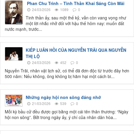
Phan Chu Trinh – Tinh Thần Khai Sáng Còn Mãi
24/03/2026
1089
0
Tinh thần ấy, sau một thế kỷ, vẫn còn vang vọng như
một lời nhắc nhở đối với hậu thế hôm nay: muốn đất
nước mạnh, trước...
KIẾP LUÂN HỒI CỦA NGUYỄN TRÃI QUA NGUYỄN
THỊ LỘ
24/03/2026
452
0
Nguyễn Trãi, nhân vật lịch sử, có thể đã đơn độc từ trước đây hơn
500 năm: Nếu không, ông không bị hãm hại một cách bi...
Những ngày hội non sông đáng nhớ
21/03/2026
539
0
Mỗi kỳ bầu cử đều được gọi bằng một cái tên thân thương: “Ngày
hội non sông”. Bởi trong ngày ấy, ý chí của nhân dân hòa...