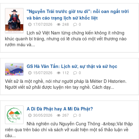
"Nguyễn Trãi trước giờ tru di": nỗi oan ngất trời
và bản cáo trạng lịch sử khốc liệt
17/07/2026
248
0
Lịch sử Việt Nam từng chứng kiến không ít những
khúc quanh bi tráng, nhưng có lẽ chưa có một vết thương nào
rướm máu và...
GS Hà Văn Tấn: Lịch sử, sự thật và sử học
15/07/2026
112
0
Viết sử là một nghề, nói như người pháp là Métier D Historien.
Người viết sử phải được luyện rèn tay nghề. Cách dạy...
A Di Đà Phật hay A Mi Đà Phật?
30/05/2026
267
0
Nhà nghiên cứu Nguyễn Cung Thông -&nbsp;Vài thập
niên qua trên báo chí và sách vở xuất hiện một số thảo luận về
câu...