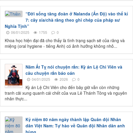
“Đời sống tăng đoàn ở Nalanda (Ấn Độ) vào thế kỉ
7: cây xỉa/chà răng theo ghi chép của pháp sư
Nghĩa Tịnh”
06/01/2025
1755
0
Khoa học hiện đại đã cho thấy là tình trạng sạch sẽ của răng và
miệng (oral hygiene - tiếng Anh) có ảnh hưởng không nhỏ...
Năm Ất Tỵ nói chuyện rắn: Kỳ án Lệ Chi Viên và
câu chuyện rắn báo oán
04/01/2025
2026
0
Kỳ án Lệ Chi Viên cho đến bây giờ vẫn còn những
tranh cãi xung quanh cái chết của vua Lê Thánh Tông và nguyên
nhân thực...
Kỷ niệm 80 năm ngày thành lập Quân đội Nhân
dân Việt Nam: Tự hào về Quân đội Nhân dân anh
hùng