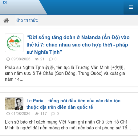
Kho tri thức
“Đời sống tăng đoàn ở Nalanda (Ấn Độ) vào
thế kỉ 7: chào nhau sao cho hợp thời - pháp
sư Nghĩa Tịnh”
09/08/2026
21
0
Pháp sư Nghĩa Tịnh 義淨, tên tục là Trương Văn Minh 张文明,
sinh năm 635 ở Tế Châu (Sơn Đông, Trung Quốc) và xuất gia
năm 14...
Le Paria – tiếng nói đầu tiên của các dân tộc
thuộc địa trên diễn đàn quốc tế
01/08/2026
117
0
Lịch sử báo chí cách mạng Việt Nam ghi nhận Chủ tịch Hồ Chí
Minh là người đặt nền móng cho một nền báo chí phụng sự Tổ...