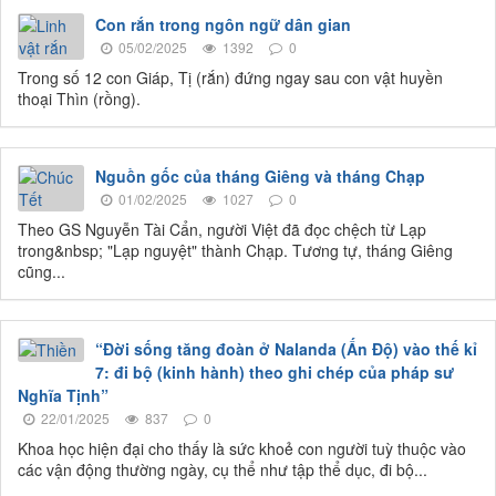
Con rắn trong ngôn ngữ dân gian
05/02/2025
1392
0
Trong số 12 con Giáp, Tị (rắn) đứng ngay sau con vật huyền
thoại Thìn (rồng).
Nguồn gốc của tháng Giêng và tháng Chạp
01/02/2025
1027
0
Theo GS Nguyễn Tài Cẩn, người Việt đã đọc chệch từ Lạp
trong&nbsp; "Lạp nguyệt" thành Chạp. Tương tự, tháng Giêng
cũng...
“Đời sống tăng đoàn ở Nalanda (Ấn Độ) vào thế kỉ
7: đi bộ (kinh hành) theo ghi chép của pháp sư
Nghĩa Tịnh”
22/01/2025
837
0
Khoa học hiện đại cho thấy là sức khoẻ con người tuỳ thuộc vào
các vận động thường ngày, cụ thể như tập thể dục, đi bộ...