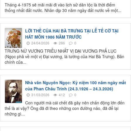
Tháng 4-1975 sẽ mãi mãi đi vào lịch sử dân tộc là thời điểm
thống nhất đất nước. Nhân dịp 30 năm ngày đất nước về một...
LỜI THỀ CỦA HAI BÀ TRƯNG TẠI LỄ TẾ CỜ TẠI
HÁT MÔN 1986 NĂM TRƯỚC
24/04/2026
286
0
TRƯNG NỮ VƯƠNG TRIỀU NHẤT VỊ ĐẠI VƯƠNG PHẢ LỤC
(Ngọc phả về một vị Đại vương, là tướng của Hai Bà Trưng). Bản
chính của...
Nhà văn Nguyên Ngọc: Kỷ niệm 100 năm ngày mất
của Phan Châu Trinh (24.3.1926 – 24.3.2026)
31/03/2026
412
0
Con người mà cái chết đã gây nên chấn động lớn đến
thế là ai vậy? Ông đã đi theo những con đường nào, đã để lại
những gì...