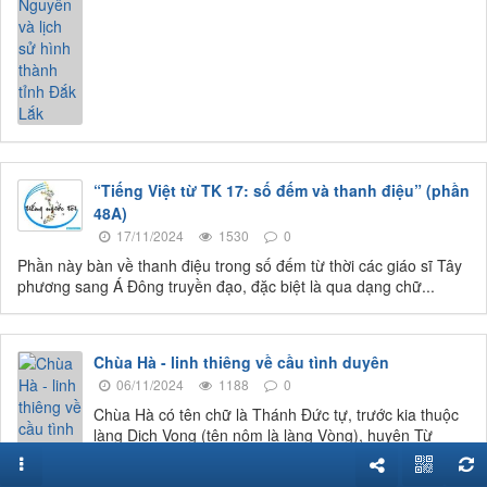
“Tiếng Việt từ TK 17: số đếm và thanh điệu” (phần
48A)
17/11/2024
1530
0
Phần này bàn về thanh điệu trong số đếm từ thời các giáo sĩ Tây
phương sang Á Đông truyền đạo, đặc biệt là qua dạng chữ...
Chùa Hà - linh thiêng về cầu tình duyên
06/11/2024
1188
0
Chùa Hà có tên chữ là Thánh Đức tự, trước kia thuộc
làng Dịch Vọng (tên nôm là làng Vòng), huyện Từ
Liêm, nay thuộc phố...