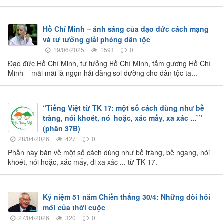
Hồ Chí Minh – ánh sáng của đạo đức cách mạng
và tư tưởng giải phóng dân tộc
19/06/2025
1593
0
Đạo đức Hồ Chí Minh, tư tưởng Hồ Chí Minh, tấm gương Hồ Chí
Minh – mãi mãi là ngọn hải đăng soi đường cho dân tộc ta...
“Tiếng Việt từ TK 17: một số cách dùng như bề
tràng, nói khoét, nói hoặc, xác mấy, xa xác ...`”
(phần 37B)
28/04/2026
427
0
Phần này bàn về một số cách dùng như bề tràng, bề ngang, nói
khoét, nói hoặc, xác mấy, đi xa xác ... từ TK 17.
Kỷ niệm 51 năm Chiến thắng 30/4: Những đòi hỏi
mới của thời cuộc
27/04/2026
320
0