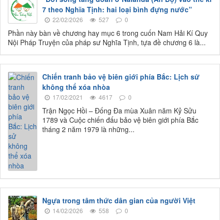
7 theo Nghĩa Tịnh: hai loại bình đựng nước”
22/02/2026
527
0
Phần này bàn về chương hay mục 6 trong cuốn Nam Hải Kí Quy
Nội Pháp Truyện của pháp sư Nghĩa Tịnh, tựa đề chương 6 là...
Chiến tranh bảo vệ biên giới phía Bắc: Lịch sử
không thể xóa nhòa
17/02/2021
4617
0
Trận Ngọc Hồi – Đống Đa mùa Xuân năm Kỷ Sửu
1789 và Cuộc chiến đấu bảo vệ biên giới phía Bắc
tháng 2 năm 1979 là những...
Ngựa trong tâm thức dân gian của người Việt
14/02/2026
558
0