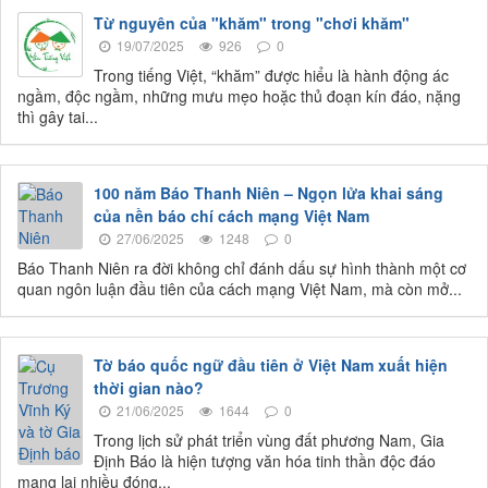
Từ nguyên của "khăm" trong "chơi khăm"
19/07/2025
926
0
Trong tiếng Việt, “khăm” được hiểu là hành động ác
ngầm, độc ngầm, những mưu mẹo hoặc thủ đoạn kín đáo, nặng
thì gây tai...
100 năm Báo Thanh Niên – Ngọn lửa khai sáng
của nền báo chí cách mạng Việt Nam
27/06/2025
1248
0
Báo Thanh Niên ra đời không chỉ đánh dấu sự hình thành một cơ
quan ngôn luận đầu tiên của cách mạng Việt Nam, mà còn mở...
Tờ báo quốc ngữ đầu tiên ở Việt Nam xuất hiện
thời gian nào?
21/06/2025
1644
0
Trong lịch sử phát triển vùng đất phương Nam, Gia
Định Báo là hiện tượng văn hóa tinh thần độc đáo
mang lại nhiều đóng...