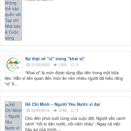
Sự thật về "vị" trong "khai vị"
21/05/2025
1302
0
“Khai vị" là món được dùng đầu tiên trong một bữa
tiệc. Hẳn vì liên quan đến món ăn nên nhiều người đã hiểu rằng
“vị" ở...
Hồ Chí Minh – Người Yêu Nước vĩ đại
03/09/2019
3782
0
Cho đến phút cuối cùng của cuộc đời, Người vẫn canh
cánh “nỗi lo dân nước, nỗi năm châu”. Ngay cả việc
hậu sự của mình,...