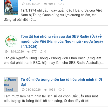
18/01/2024
6961
0
19/1/1974 ghi dấu ngày quần đảo Hoàng Sa của Việt
Nam bị Trung Quốc dùng vũ lực cưỡng chiếm, xin
đăng lại bài viết hồi...
Tóm tắt bài phỏng vấn của đài SBS Radio (Úc) về
nguồn gốc Việt (Nam) của Ngọ - ngũ - ngựa (ngày
14/1/2026)
18/01/2026
677
0
Tác giả Nguyễn Cung Thông - Phóng viên Phan Bách (từng làm
cho đài phát thanh BBC, hiện nay làm cho SBS Radio Australia)...
Từ đốm lửa trong chốn lao tù hóa bình minh thời
đại
08/01/2026
1034
0
Tám mươi lăm năm nhìn lại, lịch sử đã chọn Đắk Lắk như một
biểu tượng: từ bóng tối đi tới ánh sáng, từ đọa đày đi tới...