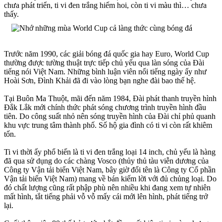
chưa phát triển, ti vi đen trắng hiếm hoi, còn ti vi màu thì… chưa
thấy.
Trước năm 1990, các giải bóng đá quốc gia hay Euro, World Cup
thường được tường thuật trực tiếp chủ yếu qua làn sóng của Đài
tiếng nói Việt Nam. Những bình luận viên nổi tiếng ngày ấy như
Hoài Sơn, Đình Khải đã đi vào lòng bạn nghe đài bao thế hệ.
Tại Buôn Ma Thuột, mãi đến năm 1984, Đài phát thanh truyền hình
Đắk Lắk mới chính thức phát sóng chương trình truyền hình đầu
tiên. Do công suất nhỏ nên sóng truyền hình của Đài chỉ phủ quanh
khu vực trung tâm thành phố. Số hộ gia đình có ti vi còn rất khiêm
tốn.
Ti vi thời ấy phổ biến là ti vi đen trắng loại 14 inch, chủ yếu là hàng
đã qua sử dụng do các chàng Vosco (thủy thủ tàu viễn dương của
Công ty Vận tải biển Việt Nam, bây giờ đổi tên là Công ty Cổ phần
Vận tải biển Việt Nam) mang về bán kiếm lời với đủ chủng loại. Do
đó chất lượng cũng rất phập phù nên nhiều khi đang xem tự nhiên
mất hình, tắt tiếng phải vỗ vỗ mấy cái mới lên hình, phát tiếng trở
lại.