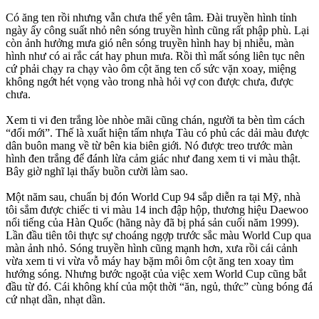
Có ăng ten rồi nhưng vẫn chưa thể yên tâm. Đài truyền hình tỉnh
ngày ấy công suất nhỏ nên sóng truyền hình cũng rất phập phù. Lại
còn ảnh hưởng mưa gió nên sóng truyền hình hay bị nhiễu, màn
hình như có ai rắc cát hay phun mưa. Rồi thì mất sóng liên tục nên
cứ phải chạy ra chạy vào ôm cột ăng ten cố sức vặn xoay, miệng
không ngớt hét vọng vào trong nhà hỏi vợ con được chưa, được
chưa.
Xem ti vi đen trắng lòe nhòe mãi cũng chán, người ta bèn tìm cách
“đổi mới”. Thế là xuất hiện tấm nhựa Tàu có phủ các dải màu được
dân buôn mang về từ bên kia biên giới. Nó được treo trước màn
hình đen trắng để đánh lừa cảm giác như đang xem ti vi màu thật.
Bây giờ nghĩ lại thấy buồn cười làm sao.
Một năm sau, chuẩn bị đón World Cup 94 sắp diễn ra tại Mỹ, nhà
tôi sắm được chiếc ti vi màu 14 inch đập hộp, thương hiệu Daewoo
nổi tiếng của Hàn Quốc (hãng này đã bị phá sản cuối năm 1999).
Lần đầu tiên tôi thực sự choáng ngợp trước sắc màu World Cup qua
màn ảnh nhỏ. Sóng truyền hình cũng mạnh hơn, xưa rồi cái cảnh
vừa xem ti vi vừa vỗ máy hay bặm môi ôm cột ăng ten xoay tìm
hướng sóng. Nhưng bước ngoặt của việc xem World Cup cũng bắt
đầu từ đó. Cái không khí của một thời “ăn, ngủ, thức” cùng bóng đá
cứ nhạt dần, nhạt dần.