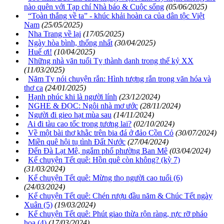
nào quên với Tạp chí Nhà báo & Cuộc sống
(05/06/2025)
“Toàn thắng về ta” - khúc khải hoàn ca của dân tộc Việt
Nam
(25/05/2025)
Nha Trang về lại
(17/05/2025)
Ngày hòa bình, thống nhất
(30/04/2025)
Huế ơi!
(10/04/2025)
Những nhà văn tuổi Tỵ thành danh trong thế kỷ XX
(11/03/2025)
Năm Tỵ nói chuyện rắn: Hình tượng rắn trong văn hóa và
thơ ca
(24/01/2025)
Hạnh phúc khi là người lính
(23/12/2024)
NGHE & ĐỌC: Ngôi nhà mơ ước
(28/11/2024)
Người đi gieo hạt mùa sau
(14/11/2024)
Ai đi tàu cao tốc trong tương lai?
(02/10/2024)
Về một bài thơ khằc trên bia đá ở đảo Cồn Cỏ
(30/07/2024)
Miền quê hội tụ tình Đất Nước
(27/04/2024)
Đến Đà Lạt Mê, ngắm phố phường Ban Mê
(03/04/2024)
Kể chuyện Tết quê: Hồn quê còn không? (kỳ 7)
(31/03/2024)
Kể chuyện Tết quê: Mừng thọ người cao tuổi (6)
(24/03/2024)
Kể chuyện Tết quê: Chén rượu đầu năm & Chúc Tết ngày
Xuân (5)
(19/03/2024)
Kể chuyện Tết quê: Phút giao thừa rộn ràng, rực rỡ pháo
hoa (4)
(17/03/2024)