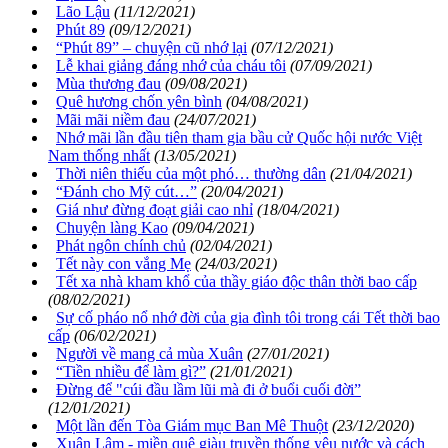
Lão Lậu
(11/12/2021)
Phút 89
(09/12/2021)
“Phút 89” – chuyện cũ nhớ lại
(07/12/2021)
Lễ khai giảng đáng nhớ của cháu tôi
(07/09/2021)
Mùa thương đau
(09/08/2021)
Quê hương chốn yên bình
(04/08/2021)
Mãi mãi niềm đau
(24/07/2021)
Nhớ mãi lần đầu tiên tham gia bầu cử Quốc hội nước Việt
Nam thống nhất
(13/05/2021)
Thời niên thiếu của một phó… thường dân
(21/04/2021)
“Đánh cho Mỹ cút…”
(20/04/2021)
Giá như đừng đoạt giải cao nhỉ
(18/04/2021)
Chuyện làng Kao
(09/04/2021)
Phát ngôn chính chủ
(02/04/2021)
Tết này con vắng Mẹ
(24/03/2021)
Tết xa nhà kham khổ của thầy giáo độc thân thời bao cấp
(08/02/2021)
Sự cố pháo nổ nhớ đời của gia đình tôi trong cái Tết thời bao
cấp
(06/02/2021)
Người về mang cả mùa Xuân
(27/01/2021)
“Tiền nhiều để làm gì?”
(21/01/2021)
Đừng để "cúi đầu lầm lũi mà đi ở buổi cuối đời”
(12/01/2021)
Một lần đến Tòa Giám mục Ban Mê Thuột
(23/12/2020)
Xuân Lâm - miền quê giàu truyền thống yêu nước và cách