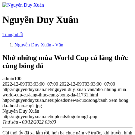
Nguyễn Duy Xuân
Trang nhất
Nguyễn Duy Xuân - Văn
Nhớ những mùa World Cup cả làng thức
cùng bóng đá
admin100
2022-12-09T03:03:00+07:00
2022-12-09T03:03:00+07:00
http://nguyenduyxuan.net/nguyen-duy-xuan-van/nho-nhung-mua-
world-cup-ca-lang-thuc-cung-bong-da-11731.html
http://nguyenduyxuan.net/uploads/news/cuocsong/canh-xem-bong-
da-thoi-bao-cap2.jpg
Nguyễn Duy Xuân
http://nguyenduyxuan.net/uploads/logotrong1.png
Thứ sáu - 09/12/2022 03:03
Cái thời ấy đã xa lắm rồi, hơn ba chục năm về trước, khi truyền hình