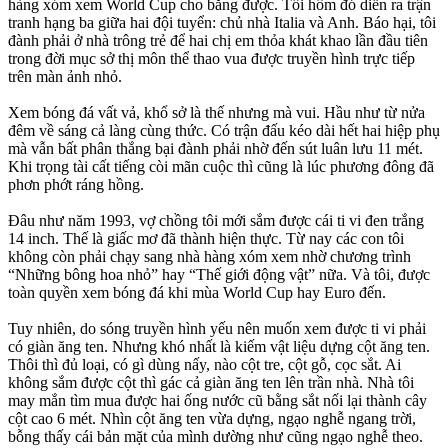
hàng xóm xem World Cup cho bằng được. Tối hôm đó diễn ra trận
tranh hạng ba giữa hai đội tuyển: chủ nhà Italia và Anh. Báo hại, tôi
đành phải ở nhà trông trẻ để hai chị em thỏa khát khao lần đầu tiên
trong đời mục sở thị môn thể thao vua được truyền hình trực tiếp
trên màn ảnh nhỏ.
Xem bóng đá vất vả, khổ sở là thế nhưng mà vui. Hầu như từ nửa
đêm về sáng cả làng cùng thức. Có trận đấu kéo dài hết hai hiệp phụ
mà vẫn bất phân thắng bại đành phải nhờ đến sút luân lưu 11 mét.
Khi trọng tài cất tiếng còi mãn cuộc thì cũng là lúc phương đông đã
phơn phớt ráng hồng.
Đâu như năm 1993, vợ chồng tôi mới sắm được cái ti vi đen trắng
14 inch. Thế là giấc mơ đã thành hiện thực. Từ nay các con tôi
không còn phải chạy sang nhà hàng xóm xem nhờ chương trình
“Những bông hoa nhỏ” hay “Thế giới động vật” nữa. Và tôi, được
toàn quyền xem bóng đá khi mùa World Cup hay Euro đến.
Tuy nhiên, do sóng truyền hình yếu nên muốn xem được ti vi phải
có giàn ăng ten. Nhưng khó nhất là kiếm vật liệu dựng cột ăng ten.
Thôi thì đủ loại, có gì dùng nấy, nào cột tre, cột gỗ, cọc sắt. Ai
không sắm được cột thì gác cả giàn ăng ten lên trần nhà. Nhà tôi
may mắn tìm mua được hai ống nước cũ bằng sắt nối lại thành cây
cột cao 6 mét. Nhìn cột ăng ten vừa dựng, ngạo nghễ ngang trời,
bỗng thấy cái bản mặt của mình dường như cũng ngạo nghễ theo.