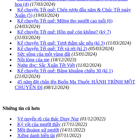
hoa (4)
(17/03/2024)
Kể chuyện Tết quê: Chén rượu đầu năm & Chúc Tết ngày
Xuân (5)
(19/03/2024)
Kể chuyện Tết quê: Mừng thọ người cao tuổi (6)
(24/03/2024)
Kể chuyện Tết quê: Hồn quê còn không? (kỳ 7)
(31/03/2024)
Kể chuyện Tết quê: Tươi thắm sắc nêu (kì 3)
(11/03/2024)
Kể chuyện Tết quê: Tết và rét (kì 2)
(05/03/2024)
Sức sống của một vùng đất
(15/01/2024)
Nỗi lòng của mẹ
(18/12/2023)
Nghe đọc: Sắc Xuân Tết Việt
(11/02/2024)
Kể chuyện Tết quê: Bâng khuâng chiều 30 (kì 1)
(21/02/2024)
45 năm đặt chân lên Buôn Ma Thuột: HÀNH TRÌNH MỘT
CHUYẾN ĐI
(08/12/2024)
Những tin cũ hơn
Vẻ quyến rũ của thác Dray Nur
(01/12/2022)
Kỷ vật của người thầy
(17/11/2022)
Một thoáng xứ người
(14/11/2022)
Xứng danh hiền tài
(07/11/2022)