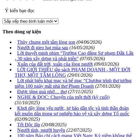
Ý kiến bạn đọc
Theo dòng sự kiện
Thủy chung một tấm lòng son
(04/06/2026)
Người đi gieo hạt mùa sau
(16/05/2026)
Lời thuyết minh phim “Trường Cao đẳng Sư phạm Đắk Lắk
- 30 năm xây dựng và phát triển”
(07/05/2026)
Xuân của đất trời, xuân của lòng người
(09/03/2026)
LỜI GIỚI THIỆU tập sách PHẠM DOANH - MỘT ĐỜI
THƠ, MỘT TẤM LÒNG
(29/01/2026)
Lời phát biểu khai mạc và bế mạc “Chương trình thơ tưởng
niệm 100 ngày mất nhà thơ Phạm Doanh
(27/01/2026)
Được tặng quà nhờ… thơ
(27/11/2025)
NGHE & ĐỌC: Chuyện của một thời (kỳ cuối)
(31/10/2025)
Khơi dậy lòng yêu nước, tự hào dân tộc và tinh thần đoàn
kết muôn dân trong sự nghiệp bảo vệ và xây dựng Tổ quốc
(02/09/2025)
Tết Độc lập
(20/08/2025)
Người tỉnh, người huyện
(22/07/2025)
100 năm Báo chí cách mạng Việt Nam: Kỷ niệm không thể