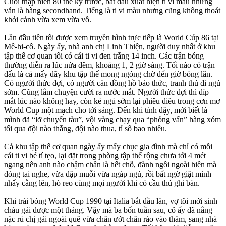
Cuối thập niên 80 thế kỷ trước, bắt đầu xuất hiện ti vi màu nhưng
vẫn là hàng secondhand. Tiếng là ti vi màu nhưng cũng không thoát
khỏi cảnh vừa xem vừa vỗ.
Lần đầu tiên tôi được xem truyền hình trực tiếp là World Cúp 86 tại
Mê-hi-cô. Ngày ấy, nhà anh chị Linh Thiện, người duy nhất ở khu
tập thể cơ quan tôi có cái ti vi đen trắng 14 inch. Các trận bóng
thường diễn ra lúc nửa đêm, khoảng 1, 2 giờ sáng. Tối nào có trận
đấu là cả mấy dãy khu tập thể mong ngóng chờ đến giờ bóng lăn.
Có người thức đợi, có người căn đồng hồ báo thức, tranh thủ đi ngủ
sớm. Cũng lắm chuyện cười ra nước mắt. Người thức đợi thì díp
mắt lúc nào không hay, còn kẻ ngủ sớm lại phiêu diêu trong cơn mơ
World Cup một mạch cho tới sáng. Đến khi tỉnh dậy, mới biết là
mình đã “lỡ chuyến tàu”, vội vàng chạy qua “phỏng vấn” hàng xóm
tối qua đội nào thắng, đội nào thua, tỉ số bao nhiêu.
Cả khu tập thể cơ quan ngày ấy mấy chục gia đình mà chỉ có mỗi
cái ti vi bé tí tẹo, lại đặt trong phòng tập thể rộng chưa tới 4 mét
ngang nên anh nào chậm chân là hết chỗ, đành ngồi ngoài hiên mà
dỏng tai nghe, vừa đập muỗi vừa ngáp ngủ, rồi bất ngờ giật mình
nhẩy cẫng lên, hò reo cùng mọi người khi có cầu thủ ghi bàn.
Khi trái bóng World Cup 1990 tại Italia bắt đầu lăn, vợ tôi mới sinh
cháu gái được một tháng. Vậy mà ba bốn tuần sau, cô ấy đã nằng
nặc rủ chị gái ngoài quê vừa chân ướt chân ráo vào thăm, sang nhà