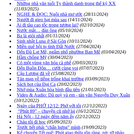
Những nhà văn tuổi Tỵ thành danh trong thế kỷ XX
(11/03/2025)
NGHE & ĐỌC: Ngôi nhà mơ ước
(28/11/2024)
Người đi gieo hạt mùa sau
(14/11/2024)
Ai đi tàu cao tốc trong tương lai?
(02/10/2024)
Nước mắt… đàn ông
(05/10/2024)
Ba là giỏi nhất
(01/11/2024)
Sinh nhật Luna ở Sài Gòn
(10/11/2024)
Miền quê hội tụ tình Đất Nước
(27/04/2024)
Đến Đà Lạt Mê, ngắm phố phường Ban Mê
(03/04/2024)
Hầm chống Mỹ
(30/04/2023)
Có một vùng văn hóa cà phê
(20/03/2023)
Đến Buôn Đôn… cười cùng voi
(07/07/2023)
Cậu Lương đã về
(15/08/2023)
Tản mạn về tiếng trống khai trường
(03/09/2023)
Sách hot của Đại Ca
(20/02/2023)
Nhớ mùa Xuân hòa bình đầu tiên
(21/01/2023)
Video & Audio: Dã quỳ và em - tản văn Nguyễn Duy Xuân
(10/12/2022)
Ngày của PHỞ 12/12: Phở với tôi
(12/12/2022)
“Phút 89” – chuyện cũ nhớ lại
(16/12/2022)
Hà Nội - 12 ngày đêm năm ấy
(22/12/2022)
Cháu tôi đi học
(05/09/2023)
Trước hết phải “chấn hưng" mình
(19/09/2023)
Kể chuyện Tết quê: Phút giao thừa rộn ràng, rực rỡ pháo