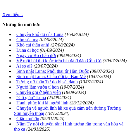
Xem tiếp...
Những tin mới hơn
Chuyện khó đỡ của Luna
(16/08/2024)
Chó sủa ma
(07/08/2024)
Khổ cái thân anh!
(27/08/2024)
Luna đi học
(01/09/2024)
Ngày cu Bo chào đời
(09/09/2024)
Về một bài thơ khằc trên bia đá ở đảo Cồn Cỏ
(30/07/2024)
Ai sợ ai?
(29/07/2024)
Sinh nhật Luna: Phôi thai từ Hàn Quốc
(09/07/2024)
Sinh nhật Luna: Chào đời tại Ban Mê
(10/07/2024)
Tượng nữ thần Tự do bị sét đánh
(13/07/2024)
Người làm vườn tí hon
(19/07/2024)
Chuyện ghi ở bệnh viện
(18/09/2024)
“Cô giáo” Luna
(23/09/2024)
Hạnh phúc khi là người lính
(23/12/2024)
Chuyện về người lính lái xe quả cảm trên đường Trường
Sơn huyền thoại
(18/12/2024)
Giấc mơ lớn
(05/01/2025)
Năm Tỵ nói chuyện rắn: Hình tượng rắn trong văn hóa và
thơ ca
(24/01/2025)