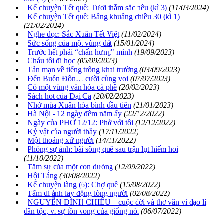
Kể chuyện Tết quê: Tươi thắm sắc nêu (kì 3)
(11/03/2024)
Kể chuyện Tết quê: Bâng khuâng chiều 30 (kì 1)
(21/02/2024)
Nghe đọc: Sắc Xuân Tết Việt
(11/02/2024)
Sức sống của một vùng đất
(15/01/2024)
Trước hết phải “chấn hưng" mình
(19/09/2023)
Cháu tôi đi học
(05/09/2023)
Tản mạn về tiếng trống khai trường
(03/09/2023)
Đến Buôn Đôn… cười cùng voi
(07/07/2023)
Có một vùng văn hóa cà phê
(20/03/2023)
Sách hot của Đại Ca
(20/02/2023)
Nhớ mùa Xuân hòa bình đầu tiên
(21/01/2023)
Hà Nội - 12 ngày đêm năm ấy
(22/12/2022)
Ngày của PHỞ 12/12: Phở với tôi
(12/12/2022)
Kỷ vật của người thầy
(17/11/2022)
Một thoáng xứ người
(14/11/2022)
Phóng sự ảnh: bãi sông quê sau trận lụt hiếm hoi
(11/10/2022)
Tâm sự của một con đường
(12/09/2022)
Hội Táng
(30/08/2022)
Kể chuyện làng (6): Chợ quê
(15/08/2022)
Tấm di ảnh lay động lòng người
(02/08/2022)
NGUYỄN ĐÌNH CHIỂU – cuộc đời và thơ văn vì đạo lí
dân tộc, vì sự tồn vong của giống nòi
(06/07/2022)