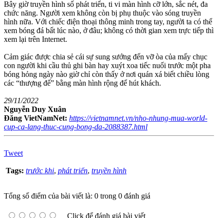
Bây giờ truyền hình số phát triển, ti vi màn hình cỡ lớn, sắc nét, đa
chức năng. Người xem không còn bị phụ thuộc vào sóng truyền
hình nữa. Với chiếc điện thoại thông minh trong tay, người ta có thể
xem bóng đá bất lúc nào, ở đâu; không có thời gian xem trực tiếp thì
xem lại trên Internet.
Cảm giác được chia sẻ cái sự sung sướng đến vỡ òa của mấy chục
con người khi cầu thủ ghi bàn hay xuýt xoa tiếc nuối trước một pha
bóng hỏng ngày nào giờ chỉ còn thấy ở nơi quán xá biết chiều lòng
các “thượng đế” bằng màn hình rộng để hút khách.
29/11/2022
Nguyễn Duy Xuân
Đăng VietNamNet:
https://vietnamnet.vn/nho-nhung-mua-world-
cup-ca-lang-thuc-cung-bong-da-2088387.html
Tweet
Tags:
trước khi
,
phát triển
,
truyền hình
Tổng số điểm của bài viết là: 0 trong 0 đánh giá
Click để đánh giá bài viết