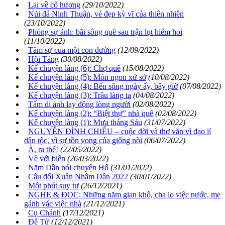
Lại về cố hương
(29/10/2022)
Núi đá Ninh Thuận, vẻ đẹp kỳ vĩ của thiên nhiên
(23/10/2022)
Phóng sự ảnh: bãi sông quê sau trận lụt hiếm hoi
(11/10/2022)
Tâm sự của một con đường
(12/09/2022)
Hội Táng
(30/08/2022)
Kể chuyện làng (6): Chợ quê
(15/08/2022)
Kể chuyện làng (5): Món ngon xứ sở
(10/08/2022)
Kể chuyện làng (4): Bến sông ngày ấy, bây giờ
(07/08/2022)
Kể chuyện làng (3): Trâu làng ta
(04/08/2022)
Tấm di ảnh lay động lòng người
(02/08/2022)
Kể chuyện làng (2): “Biệt thự” nhà quê
(02/08/2022)
Kể chuyện làng (1): Mưa tháng Sáu
(31/07/2022)
NGUYỄN ĐÌNH CHIỂU – cuộc đời và thơ văn vì đạo lí
dân tộc, vì sự tồn vong của giống nòi
(06/07/2022)
À, ra thế!
(22/05/2022)
Về với biển
(26/03/2022)
Năm Dần nói chuyện Hổ
(31/01/2022)
Câu đối Xuân Nhâm Dần 2022
(30/01/2022)
Một phút suy tư
(26/12/2021)
NGHE & ĐỌC: Những năm gian khổ, cha lo việc nước, mẹ
gánh vác việc nhà
(21/12/2021)
Cụ Chánh
(17/12/2021)
Đệ Tử
(12/12/2021)