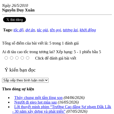
Ngày 26/5/2010
Nguyễn Duy Xuân
Tags:
tốc độ
,
dự án
,
tác giả
,
tên gọi
,
tương lai
,
khởi động
Tổng số điểm của bài viết là: 5 trong 1 đánh giá
Ai đi tàu cao tốc trong tương lai?
Xếp hạng:
5
-
1
phiếu bầu
5
Click để đánh giá bài viết
Ý kiến bạn đọc
Theo dòng sự kiện
Thủy chung một tấm lòng son
(04/06/2026)
Người đi gieo hạt mùa sau
(16/05/2026)
Lời thuyết minh phim “Trường Cao đẳng Sư phạm Đắk Lắk
- 30 năm xây dựng và phát triển”
(07/05/2026)