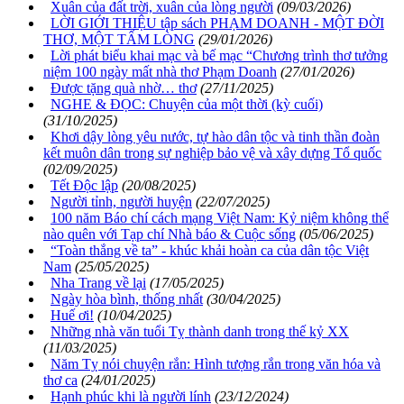
Xuân của đất trời, xuân của lòng người
(09/03/2026)
LỜI GIỚI THIỆU tập sách PHẠM DOANH - MỘT ĐỜI
THƠ, MỘT TẤM LÒNG
(29/01/2026)
Lời phát biểu khai mạc và bế mạc “Chương trình thơ tưởng
niệm 100 ngày mất nhà thơ Phạm Doanh
(27/01/2026)
Được tặng quà nhờ… thơ
(27/11/2025)
NGHE & ĐỌC: Chuyện của một thời (kỳ cuối)
(31/10/2025)
Khơi dậy lòng yêu nước, tự hào dân tộc và tinh thần đoàn
kết muôn dân trong sự nghiệp bảo vệ và xây dựng Tổ quốc
(02/09/2025)
Tết Độc lập
(20/08/2025)
Người tỉnh, người huyện
(22/07/2025)
100 năm Báo chí cách mạng Việt Nam: Kỷ niệm không thể
nào quên với Tạp chí Nhà báo & Cuộc sống
(05/06/2025)
“Toàn thắng về ta” - khúc khải hoàn ca của dân tộc Việt
Nam
(25/05/2025)
Nha Trang về lại
(17/05/2025)
Ngày hòa bình, thống nhất
(30/04/2025)
Huế ơi!
(10/04/2025)
Những nhà văn tuổi Tỵ thành danh trong thế kỷ XX
(11/03/2025)
Năm Tỵ nói chuyện rắn: Hình tượng rắn trong văn hóa và
thơ ca
(24/01/2025)
Hạnh phúc khi là người lính
(23/12/2024)