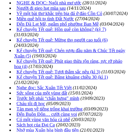
NGHE & ĐỌC: Ngôi nhà mơ ước
(28/11/2024)
Người đi gieo hạt mùa sau
(14/11/2024)
Về một bài thơ khằc trên bia đá ở đảo Cồn Cỏ
(30/07/2024)
Miền quê hội tụ tình Đất Nước
(27/04/2024)
Đến Đà Lạt Mê, ngắm phố phường Ban Mê
(03/04/2024)
Kể chuyện Tết quê: Hồn quê còn không? (kỳ 7)
(31/03/2024)
Kể chuyện Tết quê: Mừng thọ người cao tuổi (6)
(24/03/2024)
Kể chuyện Tết quê: Chén rượu đầu năm & Chúc Tết ngày
Xuân (5)
(19/03/2024)
Kể chuyện Tết quê: Phút giao thừa rộn ràng, rực rỡ pháo
hoa (4)
(17/03/2024)
Kể chuyện Tết quê: Tươi thắm sắc nêu (kì 3)
(11/03/2024)
Kể chuyện Tết quê: Bâng khuâng chiều 30 (kì 1)
(21/02/2024)
Nghe đọc: Sắc Xuân Tết Việt
(11/02/2024)
Sức sống của một vùng đất
(15/01/2024)
Trước hết phải “chấn hưng" mình
(19/09/2023)
Cháu tôi đi học
(05/09/2023)
Tản mạn về tiếng trống khai trường
(03/09/2023)
Đến Buôn Đôn… cười cùng voi
(07/07/2023)
Có một vùng văn hóa cà phê
(20/03/2023)
Sách hot của Đại Ca
(20/02/2023)
Nhớ mùa Xuân hòa bình đầu tiên
(21/01/2023)