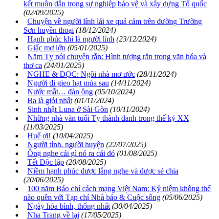
kết muôn dân trong sự nghiệp bảo vệ và xây dựng Tổ quốc
(02/09/2025)
Chuyện về người lính lái xe quả cảm trên đường Trường
Sơn huyền thoại
(18/12/2024)
Hạnh phúc khi là người lính
(23/12/2024)
Giấc mơ lớn
(05/01/2025)
Năm Tỵ nói chuyện rắn: Hình tượng rắn trong văn hóa và
thơ ca
(24/01/2025)
NGHE & ĐỌC: Ngôi nhà mơ ước
(28/11/2024)
Người đi gieo hạt mùa sau
(14/11/2024)
Nước mắt… đàn ông
(05/10/2024)
Ba là giỏi nhất
(01/11/2024)
Sinh nhật Luna ở Sài Gòn
(10/11/2024)
Những nhà văn tuổi Tỵ thành danh trong thế kỷ XX
(11/03/2025)
Huế ơi!
(10/04/2025)
Người tỉnh, người huyện
(22/07/2025)
Ông nghe cái gì nó ra cái đó
(01/08/2025)
Tết Độc lập
(20/08/2025)
Niềm hạnh phúc được lắng nghe và được sẻ chia
(20/06/2025)
100 năm Báo chí cách mạng Việt Nam: Kỷ niệm không thể
nào quên với Tạp chí Nhà báo & Cuộc sống
(05/06/2025)
Ngày hòa bình, thống nhất
(30/04/2025)
Nha Trang về lại
(17/05/2025)