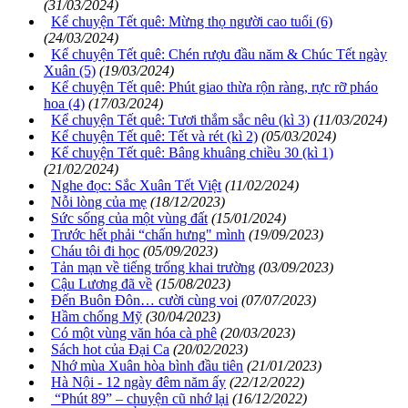
(31/03/2024)
Kể chuyện Tết quê: Mừng thọ người cao tuổi (6)
(24/03/2024)
Kể chuyện Tết quê: Chén rượu đầu năm & Chúc Tết ngày
Xuân (5)
(19/03/2024)
Kể chuyện Tết quê: Phút giao thừa rộn ràng, rực rỡ pháo
hoa (4)
(17/03/2024)
Kể chuyện Tết quê: Tươi thắm sắc nêu (kì 3)
(11/03/2024)
Kể chuyện Tết quê: Tết và rét (kì 2)
(05/03/2024)
Kể chuyện Tết quê: Bâng khuâng chiều 30 (kì 1)
(21/02/2024)
Nghe đọc: Sắc Xuân Tết Việt
(11/02/2024)
Nỗi lòng của mẹ
(18/12/2023)
Sức sống của một vùng đất
(15/01/2024)
Trước hết phải “chấn hưng" mình
(19/09/2023)
Cháu tôi đi học
(05/09/2023)
Tản mạn về tiếng trống khai trường
(03/09/2023)
Cậu Lương đã về
(15/08/2023)
Đến Buôn Đôn… cười cùng voi
(07/07/2023)
Hầm chống Mỹ
(30/04/2023)
Có một vùng văn hóa cà phê
(20/03/2023)
Sách hot của Đại Ca
(20/02/2023)
Nhớ mùa Xuân hòa bình đầu tiên
(21/01/2023)
Hà Nội - 12 ngày đêm năm ấy
(22/12/2022)
“Phút 89” – chuyện cũ nhớ lại
(16/12/2022)