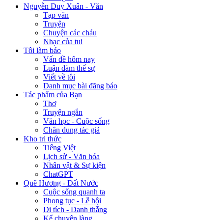
Nguyễn Duy Xuân - Văn
Tạp văn
Truyện
Chuyện các cháu
Nhạc của tui
Tôi làm báo
Vấn đề hôm nay
Luận đàm thế sự
Viết về tôi
Danh mục bài đăng báo
Tác phẩm của Bạn
Thơ
Truyện ngắn
Văn học - Cuộc sống
Chân dung tác giả
Kho tri thức
Tiếng Việt
Lịch sử - Văn hóa
Nhân vật & Sự kiện
ChatGPT
Quê Hương - Đất Nước
Cuộc sống quanh ta
Phong tục - Lễ hội
Di tích - Danh thắng
Kể chuyện làng