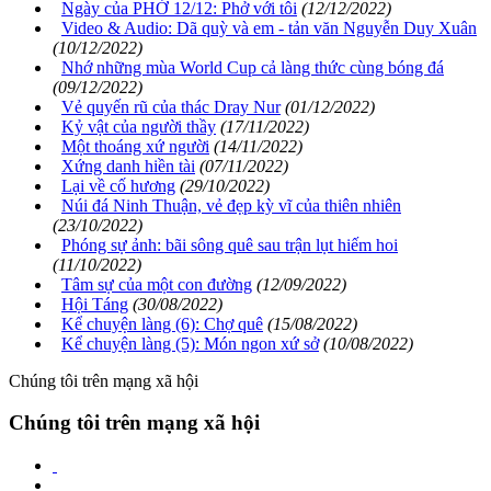
Ngày của PHỞ 12/12: Phở với tôi
(12/12/2022)
Video & Audio: Dã quỳ và em - tản văn Nguyễn Duy Xuân
(10/12/2022)
Nhớ những mùa World Cup cả làng thức cùng bóng đá
(09/12/2022)
Vẻ quyến rũ của thác Dray Nur
(01/12/2022)
Kỷ vật của người thầy
(17/11/2022)
Một thoáng xứ người
(14/11/2022)
Xứng danh hiền tài
(07/11/2022)
Lại về cố hương
(29/10/2022)
Núi đá Ninh Thuận, vẻ đẹp kỳ vĩ của thiên nhiên
(23/10/2022)
Phóng sự ảnh: bãi sông quê sau trận lụt hiếm hoi
(11/10/2022)
Tâm sự của một con đường
(12/09/2022)
Hội Táng
(30/08/2022)
Kể chuyện làng (6): Chợ quê
(15/08/2022)
Kể chuyện làng (5): Món ngon xứ sở
(10/08/2022)
Chúng tôi trên mạng xã hội
Chúng tôi trên mạng xã hội