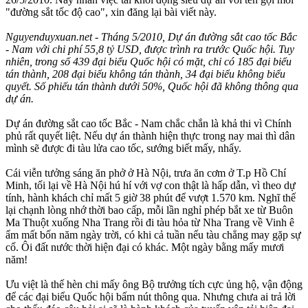
"đường sắt tốc độ cao", xin đăng lại bài viết này.
Nguyenduyxuan.net - Tháng 5/2010, Dự án đường sắt cao tốc Bắc
- Nam với chi phí 55,8 tỷ USD, được trình ra trước Quốc hội. Tuy
nhiên, trong số 439 đại biểu Quốc hội có mặt, chỉ có 185 đại biểu
tán thành, 208 đại biểu không tán thành, 34 đại biểu không biểu
quyết. Số phiếu tán thành dưới 50%, Quốc hội đã không thông qua
dự án.
Dự án đường sắt cao tốc Bắc - Nam chắc chắn là khả thi vì Chính
phủ rất quyết liệt. Nếu dự án thành hiện thực trong nay mai thì dân
mình sẽ được đi tàu lửa cao tốc, sướng biết mấy, nhẩy.
Cái viễn tưởng sáng ăn phở ở Hà Nội, trưa ăn cơm ở T.p Hồ Chí
Minh, tối lại về Hà Nội hú hí với vợ con thật là hấp dẫn, vì theo dự
tính, hành khách chỉ mất 5 giờ 38 phút để vượt 1.570 km. Nghĩ thế
lại chạnh lòng nhớ thời bao cấp, mỗi lần nghỉ phép bắt xe từ Buôn
Ma Thuột xuống Nha Trang rồi đi tàu hỏa từ Nha Trang về Vinh ê
ẩm mất bốn năm ngày trời, có khi cả tuần nếu tàu chẳng may gặp sự
cố. Ôi đất nước thời hiện đại có khác. Một ngày bằng mấy mươi
năm!
Ưu việt là thế hèn chi mấy ông Bộ trưởng tích cực ủng hộ, vận động
để các đại biểu Quốc hội bấm nút thông qua. Nhưng chưa ai trả lời