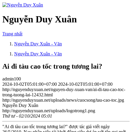
Nguyễn Duy Xuân
Trang nhất
Nguyễn Duy Xuân - Văn
Nguyễn Duy Xuân - Văn
Ai đi tàu cao tốc trong tương lai?
admin100
2024-10-02T05:01:00+07:00
2024-10-02T05:01:00+07:00
http://nguyenduyxuan.net/nguyen-duy-xuan-van/ai-di-tau-cao-toc-
trong-tuong-lai-12432.html
http://nguyenduyxuan.net/uploads/news/cuocsong/tau-cao-toc.jpg
Nguyễn Duy Xuân
http://nguyenduyxuan.net/uploads/logotrong1.png
Thứ tư - 02/10/2024 05:01
"Ai đi tàu cao tốc trong tương lai?" được tác giả viết ngày
26/5/2010. Nay nhân việc tái khởi động siêu dự án với tên gọi mới