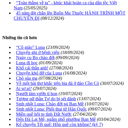
“Toàn thắng về ta” - khúc khải hoàn ca của dân tộc Việt
Nam
(25/05/2025)
45 năm đặt chân lên Buôn Ma Thuột: HÀNH TRÌNH MỘT
CHUYẾN ĐI
(08/12/2024)
Những tin cũ hơn
“Cô giáo” Luna
(23/09/2024)
Chuyện ghi ở bệnh viện
(18/09/2024)
Ngày cu Bo chào đời
(09/09/2024)
Luna đi học
(01/09/2024)
Khổ cái thân anh!
(27/08/2024)
Chuyện khó đỡ của Luna
(16/08/2024)
Chó sủa ma
(07/08/2024)
Về một bài thơ khằc trên bia đá ở đảo Cồn Cỏ
(30/07/2024)
Ai sợ ai?
(29/07/2024)
Người làm vườn tí hon
(19/07/2024)
Tượng nữ thần Tự do bị sét đánh
(13/07/2024)
Sinh nhật Luna: Chào đời tại Ban Mê
(10/07/2024)
Sinh nhật Luna: Phôi thai từ Hàn Quốc
(09/07/2024)
Miền quê hội tụ tình Đất Nước
(27/04/2024)
Đến Đà Lạt Mê, ngắm phố phường Ban Mê
(03/04/2024)
Kể chuyện Tết quê: Hồn quê còn không? (kỳ 7)