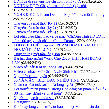
Đừng để di sản văn hóa chỉ còn trong ký ức
(06/12/2025)
NGHE & ĐỌC: Chuyện của một thời (kỳ cuối)
(31/10/2025)
NGHE & ĐỌC: Phạm Doanh – Một đời thơ, một tấm lòng
(25/10/2025)
Chuyện của một thời (Kỳ 1)
(13/10/2025)
Chuyện của một thời (kỳ 2)
(15/10/2025)
Chuyện của một thời (kỳ 3)
(22/10/2025)
Lời phát biểu khai mạc và bế mạc “Chương trình thơ tưởng
niệm 100 ngày mất nhà thơ Phạm Doanh
(27/01/2026)
LỜI GIỚI THIỆU tập sách PHẠM DOANH - MỘT ĐỜI
THƠ, MỘT TẤM LÒNG
(29/01/2026)
Thủy chung một tấm lòng son
(04/06/2026)
Bài hát chào mừng World Cup 2026: KHI TRÁI BÓNG
LĂN
(08/06/2026)
Video bài hát: Khi trái bóng lăn
(10/06/2026)
Video ca nhạc: Với Cháu Ngày Sinh Nhật
(22/07/2026)
Ngọn lửa cao nguyên
(01/06/2026)
50 NĂM ẤY - BIẾT BAO NHIÊU TÌNH
(21/05/2026)
Xuân của đất trời, xuân của lòng người
(09/03/2026)
Lời thuyết minh phim “Trường Cao đẳng Sư phạm Đắk Lắk
- 30 năm xây dựng và phát triển”
(07/05/2026)
Người đi gieo hạt mùa sau
(16/05/2026)
Đại nghịch
(11/10/2025)
Khơi dậy lòng yêu nước, tự hào dân tộc và tinh thần đoàn