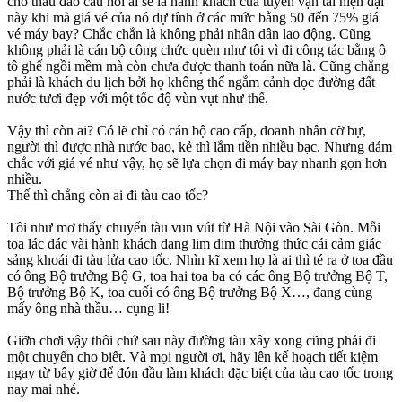
cho thấu đáo câu hỏi ai sẽ là hành khách của tuyến vận tải hiện đại
này khi mà giá vé của nó dự tính ở các mức bằng 50 đến 75% giá
vé máy bay? Chắc chắn là không phải nhân dân lao động. Cũng
không phải là cán bộ công chức quèn như tôi vì đi công tác bằng ô
tô ghế ngồi mềm mà còn chưa được thanh toán nữa là. Cũng chẳng
phải là khách du lịch bởi họ không thể ngắm cảnh dọc đường đất
nước tươi đẹp với một tốc độ vùn vụt như thế.
Vậy thì còn ai? Có lẽ chỉ có cán bộ cao cấp, doanh nhân cỡ bự,
người thì được nhà nước bao, kẻ thì lắm tiền nhiều bạc. Nhưng dám
chắc với giá vé như vậy, họ sẽ lựa chọn đi máy bay nhanh gọn hơn
nhiều.
Thế thì chẳng còn ai đi tàu cao tốc?
Tôi như mơ thấy chuyến tàu vun vút từ Hà Nội vào Sài Gòn. Mỗi
toa lác đác vài hành khách đang lim dim thưởng thức cái cảm giác
sảng khoái đi tàu lửa cao tốc. Nhìn kĩ xem họ là ai thì té ra ở toa đầu
có ông Bộ trưởng Bộ G, toa hai toa ba có các ông Bộ trưởng Bộ T,
Bộ trưởng Bộ K, toa cuối có ông Bộ trưởng Bộ X…, đang cùng
mấy ông nhà thầu… cụng li!
Giỡn chơi vậy thôi chứ sau này đường tàu xây xong cũng phải đi
một chuyến cho biết. Và mọi người ơi, hãy lên kế hoạch tiết kiệm
ngay từ bây giờ để đón đầu làm khách đặc biệt của tàu cao tốc trong
nay mai nhé.