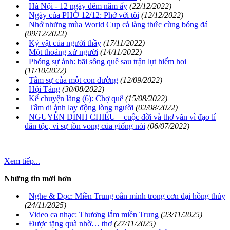
Hà Nội - 12 ngày đêm năm ấy
(22/12/2022)
Ngày của PHỞ 12/12: Phở với tôi
(12/12/2022)
Nhớ những mùa World Cup cả làng thức cùng bóng đá
(09/12/2022)
Kỷ vật của người thầy
(17/11/2022)
Một thoáng xứ người
(14/11/2022)
Phóng sự ảnh: bãi sông quê sau trận lụt hiếm hoi
(11/10/2022)
Tâm sự của một con đường
(12/09/2022)
Hội Táng
(30/08/2022)
Kể chuyện làng (6): Chợ quê
(15/08/2022)
Tấm di ảnh lay động lòng người
(02/08/2022)
NGUYỄN ĐÌNH CHIỂU – cuộc đời và thơ văn vì đạo lí
dân tộc, vì sự tồn vong của giống nòi
(06/07/2022)
Xem tiếp...
Những tin mới hơn
Nghe & Đọc: Miền Trung oằn mình trong cơn đại hồng thủy
(24/11/2025)
Video ca nhạc: Thương lắm miền Trung
(23/11/2025)
Được tặng quà nhờ… thơ
(27/11/2025)