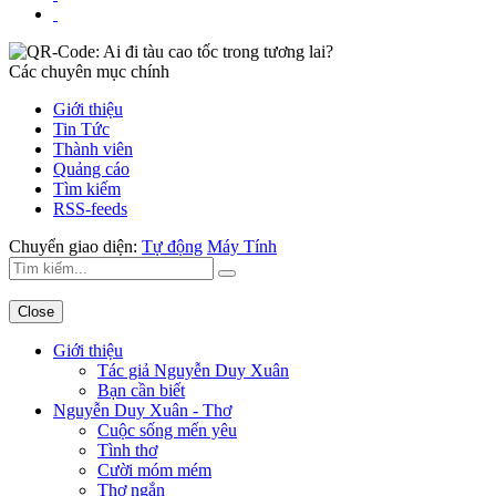
Các chuyên mục chính
Giới thiệu
Tin Tức
Thành viên
Quảng cáo
Tìm kiếm
RSS-feeds
Chuyển giao diện:
Tự động
Máy Tính
Close
Giới thiệu
Tác giả Nguyễn Duy Xuân
Bạn cần biết
Nguyễn Duy Xuân - Thơ
Cuộc sống mến yêu
Tình thơ
Cười móm mém
Thơ ngắn