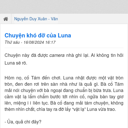
Nguyễn Duy Xuân - Văn
Chuyện khó đỡ của Luna
Thứ sáu - 16/08/2024 16:17
Chuyện này đã được
camera
nhà ghi lại. Ai không tin hỏi
Luna sẽ rõ.
Hôm nọ, cố Tám đến chơi. Luna nhặt được một vật tròn
tròn, đen đen rơi trên sàn nhà như là quả gì. Bà cố Tám
mải nói chuyện với bà ngoại đang chuẩn bị bữa trưa. Luna
cầm vật lạ lẩm chẩm bước tới nhìn cố, ngửa bàn tay giơ
lên, miệng i i liên tục. Bà cố đang mải tám chuyện, không
thèm nhìn chắt, chìa tay ra đỡ lấy “vật lạ” Luna vừa trao.
- Ủa, quả chi đây?