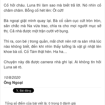
Cố hỏi cháu. Luna thì làm sao mà biết trả lời. Nó nhìn cố
chăm chăm. Bỗng cố hét lên: Ôi cứt!
Bà ngoại giật mình quay lại. Bà cố cầm cục cứt tròn tròn,
săn chắc mà Na vừa trao, chìa ra cho mọi người mục sở
thị. Cả nhà được một trận cười vỡ bụng.
Thì ra, con bé ị trong quần, mải chơi nên rơi ra sàn nhà lúc
nào không biết, đến khi nhìn thấy tưởng là vật gì nhặt lên
khoe bà cố. Cố Tám thật hên. Ha ha…
Chuyện này đã được
camera
nhà ghi lại. Ai không tin hỏi
Luna sẽ rõ.
10/8/2020
Ông Ngoại
Tổng số điểm của bài viết là: 0 trong 0 đánh giá