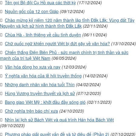
Tên gọi Bộ đội Cụ Hồ qua các thời kỳ
(17/12/2024)
Nguồn gốc của 12 con Giáp
(09/12/2024)
Chào mừng kỷ niệm 120 năm thành lập tỉnh Đắk Lắk: Vùng đất Tây
Nguyên và lịch sử hình thành tỉnh Đắk Lắk
(22/11/2024)
Chùa Hà - linh thiêng về cầu tình duyên
(06/11/2024)
Chữ quốc ngữ khiến người Việt bị đứt gãy về văn hóa?
(13/10/2024)
Chiến thắng Điện Biên Phủ - sức mạnh chính trị tinh thần và sức
mạnh của trí tuệ Việt Nam
(06/05/2024)
Văn hóa dòng họ xưa và nay
(12/03/2024)
Ý nghĩa văn hóa của lễ hội truyền thống
(14/02/2024)
Những danh nhân văn hóa tuổi Thìn
(04/02/2024)
Hùng Vương truyền thuyết và lịch sử
(07/12/2023)
Bang giao Việt Mỹ : khởi đầu đầy sóng gió
(02/11/2023)
Chữ nghĩa trên báo chí xưa
(24/10/2023)
Nhìn lại lịch sử Bách Việt và quá trình Hán hóa Bách Việt
(09/10/2023)
Phương pháp giải quyết vấn đề và tứ diệu đế (Phần 2)
(07/10/2023)