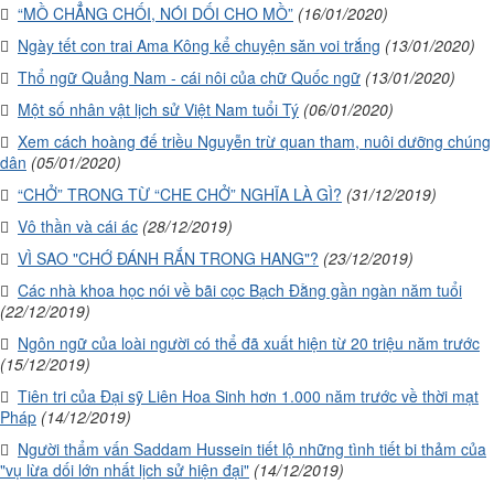
“MỒ CHẲNG CHỐI, NÓI DỐI CHO MỒ”
(16/01/2020)
Ngày tết con trai Ama Kông kể chuyện săn voi trắng
(13/01/2020)
Thổ ngữ Quảng Nam - cái nôi của chữ Quốc ngữ
(13/01/2020)
Một số nhân vật lịch sử Việt Nam tuổi Tý
(06/01/2020)
Xem cách hoàng đế triều Nguyễn trừ quan tham, nuôi dưỡng chúng
dân
(05/01/2020)
“CHỞ” TRONG TỪ “CHE CHỞ” NGHĨA LÀ GÌ?
(31/12/2019)
Vô thần và cái ác
(28/12/2019)
VÌ SAO "CHỚ ĐÁNH RẮN TRONG HANG"?
(23/12/2019)
Các nhà khoa học nói về bãi cọc Bạch Đằng gần ngàn năm tuổi
(22/12/2019)
Ngôn ngữ của loài người có thể đã xuất hiện từ 20 triệu năm trước
(15/12/2019)
Tiên tri của Đại sỹ Liên Hoa Sinh hơn 1.000 năm trước về thời mạt
Pháp
(14/12/2019)
Người thẩm vấn Saddam Hussein tiết lộ những tình tiết bi thảm của
"vụ lừa dối lớn nhất lịch sử hiện đại"
(14/12/2019)