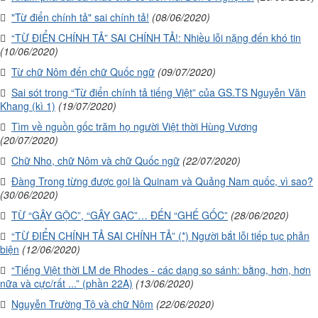
"Từ điển chính tả" sai chính tả!
(08/06/2020)
“TỪ ĐIỂN CHÍNH TẢ” SAI CHÍNH TẢ!: Nhiều lỗi nặng đến khó tin
(10/06/2020)
Từ chữ Nôm đến chữ Quốc ngữ
(09/07/2020)
Sai sót trong “Từ điển chính tả tiếng Việt” của GS.TS Nguyễn Văn
Khang (kì 1)
(19/07/2020)
Tìm về nguồn gốc trăm họ người Việt thời Hùng Vương
(20/07/2020)
Chữ Nho, chữ Nôm và chữ Quốc ngữ
(22/07/2020)
Đàng Trong từng được gọi là Quinam và Quảng Nam quốc, vì sao?
(30/06/2020)
TỪ “GẬY GỘC”, “GẬY GẠC”… ĐẾN “GHẾ GỐC”
(28/06/2020)
“TỪ ĐIỂN CHÍNH TẢ SAI CHÍNH TẢ” (*) Người bắt lỗi tiếp tục phản
biện
(12/06/2020)
“Tiếng Việt thời LM de Rhodes - các dạng so sánh: bằng, hơn, hơn
nữa và cực/rất ...” (phần 22A)
(13/06/2020)
Nguyễn Trường Tộ và chữ Nôm
(22/06/2020)