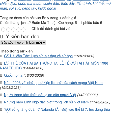
chiến dịch
,
buôn ma thuột
,
chiến đấu
,
thúc đẩy
,
tiến trình
,
khí thế
,
mở
màn
,
sôi sục
,
riêng tây
,
bước ngoặt
Tổng số điểm của bài viết là: 5 trong 1 đánh giá
Chiến thắng lịch sử Buôn Ma Thuột
Xếp hạng:
5
-
1
phiếu bầu
5
Click để đánh giá bài viết
Ý kiến bạn đọc
Theo dòng sự kiện
GS Hà Văn Tấn: Lịch sử, sự thật và sử học
(15/07/2026)
LỜI THỀ CỦA HAI BÀ TRƯNG TẠI LỄ TẾ CỜ TẠI HÁT MÔN 1986
NĂM TRƯỚC
(24/04/2026)
Quốc hội ta
(18/03/2026)
Năm 2026 với những sự kiện lịch sử của cách mạng Việt Nam
(15/03/2026)
Ngựa trong tâm thức dân gian của người Việt
(14/02/2026)
Những năm Bính Ngọ đặc biệt trong lịch sử Việt Nam
(11/02/2026)
“Đời sống tăng đoàn ở Nalanda (Ấn Độ) vào thế kỉ 7: tục dùng thìa