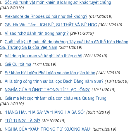
Sốc với "sinh vật mới" khiến 8 loài người khác tuyệt chủng
(04/12/2019)
Alexandre de Rhodes có nói như thế không?
(01/12/2019)
GS. Hà Văn Tấn: LỊCH SỬ, SỰ THẬT VÀ SỬ HỌC
(30/11/2019)
Vì sao "chớ đánh rắn trong hang"?
(29/11/2019)
Cuối thế kỷ 15, bản đồ do phương Tây xuất bản đã thể hiện Hoàng
Sa, Trường Sa là của Việt Nam
(28/11/2019)
Vài dòng lan man về từ ghi trên thiệp cưới
(22/11/2019)
Giẻ Cùi tốt mã
(17/11/2019)
Sự khác biệt giữa Phật giáo và các tôn giáo khác
(14/11/2019)
Ai là tổng công trình sư bãi cọc Bạch Đằng năm 938?
(13/11/2019)
NGHĨA CỦA “LÕNG” TRONG TỪ “LẠC LÕNG”
(10/11/2019)
Giải mã kết cục “thảm” của con cháu vua Quang Trung
(04/11/2019)
“HẰNG HÀ”, “HÀ SA” VÀ “HẰNG HÀ SA SỐ”
(03/11/2019)
“TỨ TUNG” LÀ GÌ?
(30/10/2019)
NGHĨA CỦA “XẨU” TRONG TỪ “XƯƠNG XẨU”
(26/10/2019)