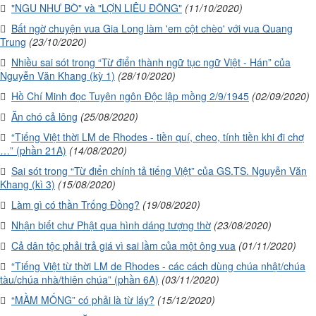
"NGU NHƯ BÒ" và "LỢN LIÊU ĐÔNG"
(11/10/2020)
Bất ngờ chuyện vua Gia Long làm 'em cột chèo' với vua Quang
Trung
(23/10/2020)
Nhiều sai sót trong “Từ điển thành ngữ tục ngữ Việt - Hán” của
Nguyễn Văn Khang (kỳ 1)
(28/10/2020)
Hồ Chí Minh đọc Tuyên ngôn Độc lập mồng 2/9/1945
(02/09/2020)
Ăn chó cả lông
(25/08/2020)
“Tiếng Việt thời LM de Rhodes - tiền quí, cheo, tính tiền khi đi chợ
…” (phần 21A)
(14/08/2020)
Sai sót trong “Từ điển chính tả tiếng Việt” của GS.TS. Nguyễn Văn
Khang (kì 3)
(15/08/2020)
Làm gì có thần Trống Đồng?
(19/08/2020)
Nhận biết chư Phật qua hình dáng tượng thờ
(23/08/2020)
Cả dân tộc phải trả giá vì sai lầm của một ông vua
(01/11/2020)
“Tiếng Việt từ thời LM de Rhodes - các cách dùng chúa nhật/chúa
tàu/chúa nhà/thiên chúa” (phần 6A)
(03/11/2020)
“MẦM MỐNG” có phải là từ láy?
(15/12/2020)