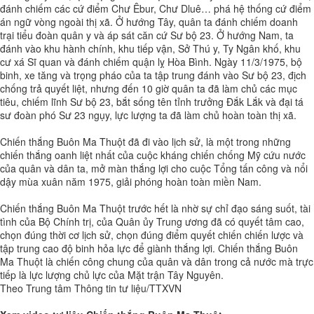
đánh chiếm các cứ điểm Chư Êbur, Chư Dluê… phá hệ thống cứ điểm
án ngữ vòng ngoài thị xã. Ở hướng Tây, quân ta đánh chiếm doanh
trại tiểu đoàn quân y và áp sát căn cứ Sư bộ 23. Ở hướng Nam, ta
đánh vào khu hành chính, khu tiếp vận, Sở Thú y, Ty Ngân khố, khu
cư xá Sĩ quan và đánh chiếm quận lỵ Hòa Bình. Ngày 11/3/1975, bộ
binh, xe tăng và trọng pháo của ta tập trung đánh vào Sư bộ 23, địch
chống trả quyết liệt, nhưng đến 10 giờ quân ta đã làm chủ các mục
tiêu, chiếm lĩnh Sư bộ 23, bắt sống tên tỉnh trưởng Đắk Lắk và đại tá
sư đoàn phó Sư 23 ngụy, lực lượng ta đã làm chủ hoàn toàn thị xã.
Chiến thắng Buôn Ma Thuột đã đi vào lịch sử, là một trong những
chiến thắng oanh liệt nhất của cuộc kháng chiến chống Mỹ cứu nước
của quân và dân ta, mở màn thắng lợi cho cuộc Tổng tấn công và nổi
dậy mùa xuân năm 1975, giải phóng hoàn toàn miền Nam.
Chiến thắng Buôn Ma Thuột trước hết là nhờ sự chỉ đạo sáng suốt, tài
tình của Bộ Chính trị, của Quân ủy Trung ương đã có quyết tâm cao,
chọn đúng thời cơ lịch sử, chọn đúng điểm quyết chiến chiến lược và
tập trung cao độ binh hỏa lực để giành thắng lợi. Chiến thắng Buôn
Ma Thuột là chiến công chung của quân và dân trong cả nước mà trực
tiếp là lực lượng chủ lực của Mặt trận Tây Nguyên.
Theo Trung tâm Thông tin tư liệu/TTXVN