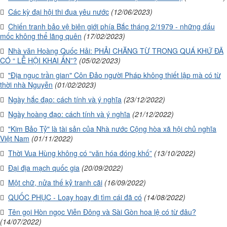
Các kỳ đại hội thi đua yêu nước
(12/06/2023)
Chiến tranh bảo vệ biên giới phía Bắc tháng 2/1979 - những dấu
mốc không thể lãng quên
(17/02/2023)
Nhà văn Hoàng Quốc Hải: PHẢI CHĂNG TỪ TRONG QUÁ KHỨ ĐÃ
CÓ “ LỄ HỘI KHAI ẤN”?
(05/02/2023)
"Địa ngục trần gian" Côn Đảo người Pháp không thiết lập mà có từ
thời nhà Nguyễn
(01/02/2023)
Ngày hắc đạo: cách tính và ý nghĩa
(23/12/2022)
Ngày hoàng đạo: cách tính và ý nghĩa
(21/12/2022)
"Kim Bảo Tỷ" là tài sản của Nhà nước Cộng hòa xã hội chủ nghĩa
Việt Nam
(01/11/2022)
Thời Vua Hùng không có “văn hóa đóng khố”
(13/10/2022)
Đại địa mạch quốc gia
(20/09/2022)
Một chữ, nửa thế kỷ tranh cãi
(16/09/2022)
QUỐC PHỤC - Loay hoay đi tìm cái đã có
(14/08/2022)
Tên gọi Hòn ngọc Viễn Đông và Sài Gòn hoa lệ có từ đâu?
(14/07/2022)