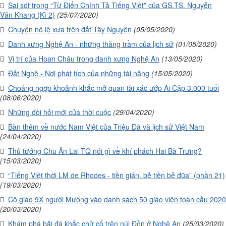
Sai sót trong “Từ Điển Chính Tả Tiếng Việt” của GS.TS. Nguyễn
Văn Khang (Kì 2)
(25/07/2020)
Chuyện nô lệ xưa trên đất Tây Nguyên
(05/05/2020)
Danh xưng Nghệ An - những thăng trầm của lịch sử
(01/05/2020)
Vị trí của Hoan Châu trong danh xưng Nghệ An
(13/05/2020)
Đất Nghệ - Nơi phát tích của những tài năng
(15/05/2020)
Choáng ngợp khoảnh khắc mở quan tài xác ướp Ai Cập 3.000 tuổi
(08/06/2020)
Những đòi hỏi mới của thời cuộc
(29/04/2020)
Bàn thêm về nước Nam Việt của Triệu Đà và lịch sử Việt Nam
(24/04/2020)
Thủ tướng Chu Ân Lai TQ nói gì về khí phách Hai Bà Trưng?
(15/03/2020)
“Tiếng Việt thời LM de Rhodes - tiền gián, bẻ tiền bẻ đũa” (phần 21)
(19/03/2020)
Cô giáo 9X người Mường vào danh sách 50 giáo viên toàn cầu 2020
(20/03/2020)
Khám phá bãi đá khắc chữ cổ trên núi Đồn ở Nghệ An
(25/03/2020)