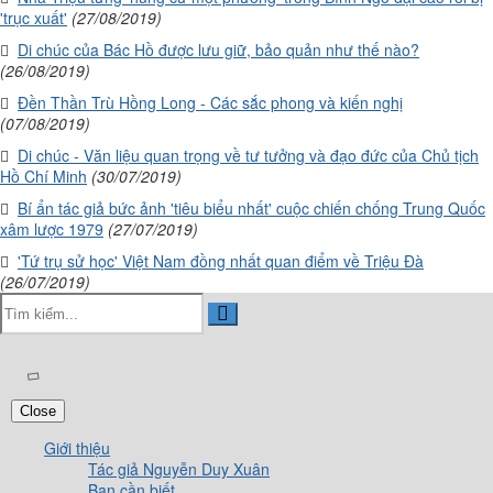
'trục xuất'
(27/08/2019)
Di chúc của Bác Hồ được lưu giữ, bảo quản như thế nào?
(26/08/2019)
Đền Thần Trù Hồng Long - Các sắc phong và kiến nghị
(07/08/2019)
Di chúc - Văn liệu quan trọng về tư tưởng và đạo đức của Chủ tịch
Hồ Chí Minh
(30/07/2019)
Bí ẩn tác giả bức ảnh 'tiêu biểu nhất' cuộc chiến chống Trung Quốc
xâm lược 1979
(27/07/2019)
'Tứ trụ sử học' Việt Nam đồng nhất quan điểm về Triệu Đà
(26/07/2019)
Close
Giới thiệu
Tác giả Nguyễn Duy Xuân
Bạn cần biết