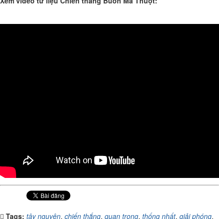
Xem video tư liệu Chiến thắng Buôn Ma Thuột:
Tags:
tây nguyên
,
chiến thắng
,
quan trọng
,
thống nhất
,
giải phóng
,