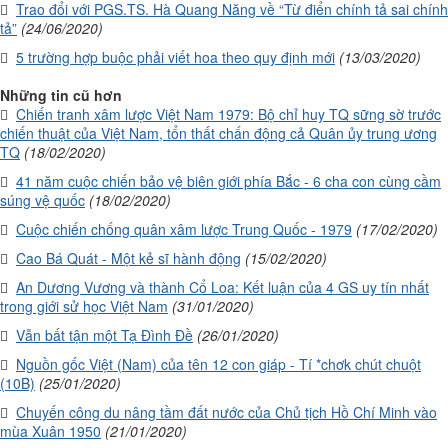
Trao đổi với PGS.TS. Hà Quang Năng về “Từ điển chính tả sai chính
tả”
(24/06/2020)
5 trường hợp buộc phải viết hoa theo quy định mới
(13/03/2020)
Những tin cũ hơn
Chiến tranh xâm lược Việt Nam 1979: Bộ chỉ huy TQ sững sờ trước
chiến thuật của Việt Nam, tổn thất chấn động cả Quân ủy trung ương
TQ
(18/02/2020)
41 năm cuộc chiến bảo vệ biên giới phía Bắc - 6 cha con cùng cầm
súng vệ quốc
(18/02/2020)
Cuộc chiến chống quân xâm lược Trung Quốc - 1979
(17/02/2020)
Cao Bá Quát - Một kẻ sĩ hành động
(15/02/2020)
An Dương Vương và thành Cổ Loa: Kết luận của 4 GS uy tín nhất
trong giới sử học Việt Nam
(31/01/2020)
Vẫn bất tận một Tạ Đình Đề
(26/01/2020)
Nguồn gốc Việt (Nam) của tên 12 con giáp - Tí *chơk chút chuột
(10B)
(25/01/2020)
Chuyến công du nâng tầm đất nước của Chủ tịch Hồ Chí Minh vào
mùa Xuân 1950
(21/01/2020)