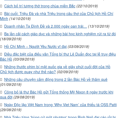
Cách bố trí tượng thờ trong chùa miền Bắc
(22/10/2019)
Bài cuối: Triệu Đà và nhà Triệu trong câu thơ của Chủ tịch Hồ Chí
Minh
(14/10/2019)
Doanh nhân Tạ Đình Đề và 2.000 ngày oan trái…
(13/10/2019)
Ba lần cải cách giáo dục và những bài học kinh nghiệm rút ra từ đó
(18/09/2019)
Hồ Chí Minh – Người Yêu Nước vĩ đại
(03/09/2019)
Điều đặc biệt của điếu văn Tổng bí thư Lê Duẩn đọc tại lễ truy điệu
Bác Hồ
(03/09/2019)
Những thước phim bí mật quốc gia về giây phút cuối đời của Hồ
Chủ tịch được quay như thế nào?
(02/09/2019)
Những câu chuyện cảm động trong 2 lần Bác Hồ về thăm quê
(01/09/2019)
Công bố lá thư Bác Hồ gửi Tổng thống Mỹ Nixon 8 ngày trước khi
qua đời
(29/08/2019)
Ngày Độc lập Việt Nam trong ‘Why Viet Nam’ của thiếu tá OSS Patti
(29/08/2019)
Nhà Triệu từng 'hùng cứ một phương' trong Bình Ngô đại cáo rồi bị