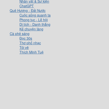
Nhân vật & Sự kiện
ChatGPT
Quê Hương - Đất Nước
Cuộc sống quanh ta
Phong tục - Lễ hội
Di tích - Danh thắng
Kể chuyện làng
Cà phê sáng
Đọc 30s
Thơ phổ nhạc
Tôi vẽ
Thích Minh Tuệ