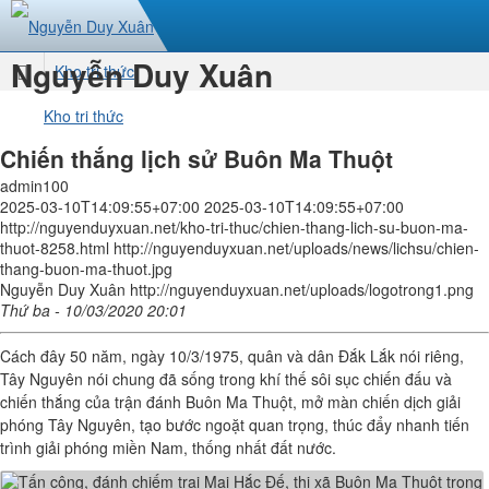
Nguyễn Duy Xuân
Kho tri thức
Trang
Kho tri thức
nhất
Chiến thắng lịch sử Buôn Ma Thuột
admin100
2025-03-10T14:09:55+07:00
2025-03-10T14:09:55+07:00
http://nguyenduyxuan.net/kho-tri-thuc/chien-thang-lich-su-buon-ma-
thuot-8258.html
http://nguyenduyxuan.net/uploads/news/lichsu/chien-
thang-buon-ma-thuot.jpg
Nguyễn Duy Xuân
http://nguyenduyxuan.net/uploads/logotrong1.png
Thứ ba - 10/03/2020 20:01
Cách đây 50 năm, ngày 10/3/1975, quân và dân Đắk Lắk nói riêng,
Tây Nguyên nói chung đã sống trong khí thế sôi sục chiến đấu và
chiến thắng của trận đánh Buôn Ma Thuột, mở màn chiến dịch giải
phóng Tây Nguyên, tạo bước ngoặt quan trọng, thúc đẩy nhanh tiến
trình giải phóng miền Nam, thống nhất đất nước.