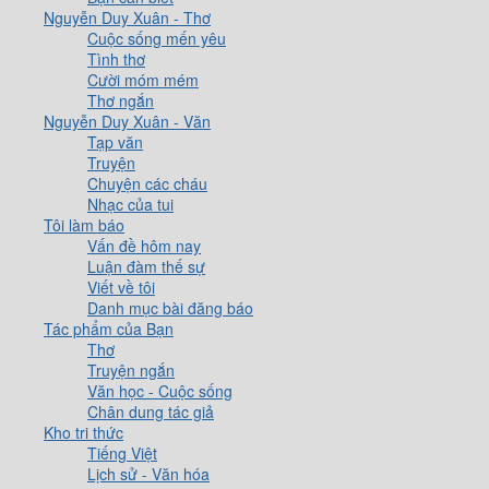
Nguyễn Duy Xuân - Thơ
Cuộc sống mến yêu
Tình thơ
Cười móm mém
Thơ ngắn
Nguyễn Duy Xuân - Văn
Tạp văn
Truyện
Chuyện các cháu
Nhạc của tui
Tôi làm báo
Vấn đề hôm nay
Luận đàm thế sự
Viết về tôi
Danh mục bài đăng báo
Tác phẩm của Bạn
Thơ
Truyện ngắn
Văn học - Cuộc sống
Chân dung tác giả
Kho tri thức
Tiếng Việt
Lịch sử - Văn hóa