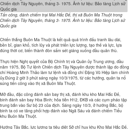
Tấn công, đánh chiếm trại Mai Hắc Đế, thị xã Buôn Ma Thuột trong
Chiến dịch Tây Nguyên, tháng 3- 1975. Ảnh tư liệu: Bảo tàng Lịch sử
Quốc gia
Chiến thắng Buôn Ma Thuột là kết quả quá trình đấu tranh lâu dài,
bền bỉ, gian khổ, tích lũy và phát triển lực lượng, tạo thế và lực, lựa
đúng thời cơ, biến thành đòn sấm sét giáng xuống đầu quân thù.
Thực hiện Nghị quyết của Bộ Chính trị và Quân ủy Trung ương, đầu
năm 1975, Bộ Tư lệnh Chiến dịch Tây Nguyên được thành lập do đồng
chí Hoàng Minh Thảo làm tư lệnh và đồng chí Đặng Vũ Hiệp làm chính
ủy.Đúng 2 giờ 3 phút sáng ngày 10/3/1975, từ các hướng, quân ta nổ
súng tiến công vào thị xã Buôn Ma Thuột.
Mở đầu, đặc công đánh sân bay thị xã, đánh khu kho Mai Hắc Đế,
binh đánh sân bay Hòa Bình; hỏa tiễn H12, ĐKB và các cụm pháo tập
trung bắn vào Sư bộ 23 của địch. Sáng ngày 10/3, ở hướng Bắc, bộ
binh ta có xe tăng phối hợp đánh vào Ngã Sáu và đánh chiếm Tiểu
khu Buôn Ma Thuột.
Hướng Tây Bắc, lực lượng ta tiêu diệt Sở chỉ huy khu Kho Mai Hắc Đế,