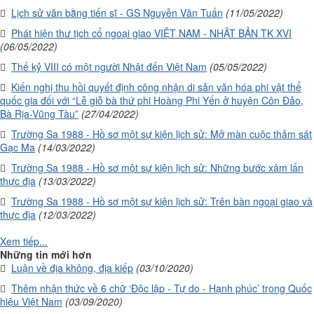
Lịch sử văn bằng tiến sĩ - GS Nguyễn Văn Tuấn
(11/05/2022)
Phát hiện thư tịch cổ ngoại giao VIỆT NAM - NHẬT BẢN TK XVI
(06/05/2022)
Thế kỷ VIII có một người Nhật đến Việt Nam
(05/05/2022)
Kiến nghị thu hồi quyết định công nhận di sản văn hóa phi vật thể
quốc gia đối với “Lễ giỗ bà thứ phi Hoàng Phi Yến ở huyện Côn Đảo,
Bà Rịa-Vũng Tàu”
(27/04/2022)
Trường Sa 1988 - Hồ sơ một sự kiện lịch sử: Mở màn cuộc thảm sát
Gạc Ma
(14/03/2022)
Trường Sa 1988 - Hồ sơ một sự kiện lịch sử: Những bước xâm lấn
thực địa
(13/03/2022)
Trường Sa 1988 - Hồ sơ một sự kiện lịch sử: Trên bàn ngoại giao và
thực địa
(12/03/2022)
Xem tiếp...
Những tin mới hơn
Luận về địa không, địa kiếp
(03/10/2020)
Thêm nhận thức về 6 chữ ‘Độc lập - Tự do - Hạnh phúc’ trong Quốc
hiệu Việt Nam
(03/09/2020)