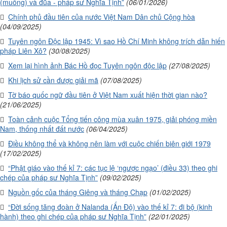
(muỗng) và đũa - pháp sư Nghĩa Tịnh”
(06/01/2026)
Chính phủ đầu tiên của nước Việt Nam Dân chủ Cộng hòa
(04/09/2025)
Tuyên ngôn Độc lập 1945: Vì sao Hồ Chí Minh không trích dẫn hiến
pháp Liên Xô?
(30/08/2025)
Xem lại hình ảnh Bác Hồ đọc Tuyên ngôn độc lập
(27/08/2025)
Khi lịch sử cần được giải mã
(07/08/2025)
Tờ báo quốc ngữ đầu tiên ở Việt Nam xuất hiện thời gian nào?
(21/06/2025)
Toàn cảnh cuộc Tổng tiến công mùa xuân 1975, giải phóng miền
Nam, thống nhất đất nước
(06/04/2025)
Điều không thể và không nên làm với cuộc chiến biên giới 1979
(17/02/2025)
“Phật giáo vào thế kỉ 7: các tục lệ ‘ngược ngạo’ (điều 33) theo ghi
chép của pháp sư Nghĩa Tịnh”
(09/02/2025)
Nguồn gốc của tháng Giêng và tháng Chạp
(01/02/2025)
“Đời sống tăng đoàn ở Nalanda (Ấn Độ) vào thế kỉ 7: đi bộ (kinh
hành) theo ghi chép của pháp sư Nghĩa Tịnh”
(22/01/2025)