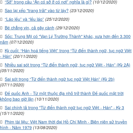
“Sở” trong câu “Ăn có sở ở có nơi” nghĩa là gì?
(10/12/2020)
Sao lại xếp "trang trải" vào từ láy?
(23/12/2020)
“Láo lếu” và “lếu láo”
(25/12/2020)
Bé chẳng vin, cả gãy cành
(29/12/2020)
Sốc: Trung Mỹ có "Vạn Lý Trường Thành" khác, xưa hơn đến 3.300
năm
(07/12/2020)
Kỳ cuối: “Hán hoá tiếng Việt” trong “Từ điển thành ngữ, tục ngữ Việt
- Hán”
(20/11/2020)
Nhiều sai sót trong “Từ điển thành ngữ, tục ngữ Việt - Hán” (Kỳ 2A)
(05/11/2020)
Sai sót trong “Từ điển thành ngữ tục ngữ Việt Hán” (Kỳ 2b)
(07/11/2020)
Đế quốc Anh - Từ một thuộc địa nhỏ trở thành Đế quốc mặt trời
không bao giờ lặn
(10/11/2020)
Sai chính tả trong "Từ điển thành ngữ tục ngữ Việt - Hán" - Kỳ 3
(15/11/2020)
Phim tài liệu: Việt Nam thời đại Hồ Chí Minh - Biên niên sử truyền
hình - Năm 1979
(13/08/2020)