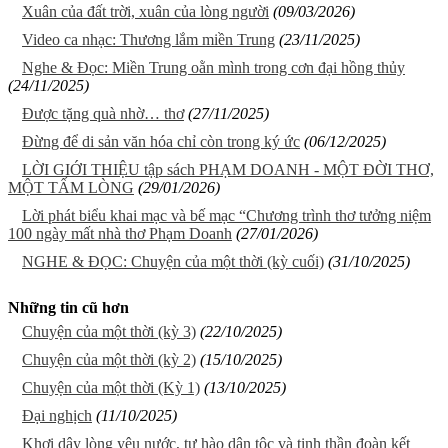
Xuân của đất trời, xuân của lòng người
(09/03/2026)
Video ca nhạc: Thương lắm miền Trung
(23/11/2025)
Nghe & Đọc: Miền Trung oằn mình trong cơn đại hồng thủy
(24/11/2025)
Được tặng quà nhờ… thơ
(27/11/2025)
Đừng để di sản văn hóa chỉ còn trong ký ức
(06/12/2025)
LỜI GIỚI THIỆU tập sách PHẠM DOANH - MỘT ĐỜI THƠ,
MỘT TẤM LÒNG
(29/01/2026)
Lời phát biểu khai mạc và bế mạc “Chương trình thơ tưởng niệm
100 ngày mất nhà thơ Phạm Doanh
(27/01/2026)
NGHE & ĐỌC: Chuyện của một thời (kỳ cuối)
(31/10/2025)
Những tin cũ hơn
Chuyện của một thời (kỳ 3)
(22/10/2025)
Chuyện của một thời (kỳ 2)
(15/10/2025)
Chuyện của một thời (Kỳ 1)
(13/10/2025)
Đại nghịch
(11/10/2025)
Khơi dậy lòng yêu nước, tự hào dân tộc và tinh thần đoàn kết