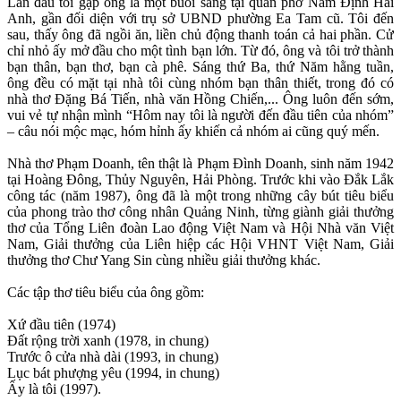
Lần đầu tôi gặp ông là một buổi sáng tại quán phở Nam Định Hải
Anh, gần đối diện với trụ sở UBND phường Ea Tam cũ. Tôi đến
sau, thấy ông đã ngồi ăn, liền chủ động thanh toán cả hai phần. Cử
chỉ nhỏ ấy mở đầu cho một tình bạn lớn. Từ đó, ông và tôi trở thành
bạn thân, bạn thơ, bạn cà phê. Sáng thứ Ba, thứ Năm hằng tuần,
ông đều có mặt tại nhà tôi cùng nhóm bạn thân thiết, trong đó có
nhà thơ Đặng Bá Tiến, nhà văn Hồng Chiến,... Ông luôn đến sớm,
vui vẻ tự nhận mình “Hôm nay tôi là người đến đầu tiên của nhóm”
– câu nói mộc mạc, hóm hỉnh ấy khiến cả nhóm ai cũng quý mến.
Nhà thơ Phạm Doanh, tên thật là Phạm Đình Doanh, sinh năm 1942
tại Hoàng Đông, Thủy Nguyên, Hải Phòng. Trước khi vào Đắk Lắk
công tác (năm 1987), ông đã là một trong những cây bút tiêu biểu
của phong trào thơ công nhân Quảng Ninh, từng giành giải thưởng
thơ của Tổng Liên đoàn Lao động Việt Nam và Hội Nhà văn Việt
Nam, Giải thưởng của Liên hiệp các Hội VHNT Việt Nam, Giải
thưởng thơ Chư Yang Sin cùng nhiều giải thưởng khác.
Các tập thơ tiêu biểu của ông gồm:
Xứ đầu tiên (1974)
Đất rộng trời xanh (1978, in chung)
Trước ô cửa nhà dài (1993, in chung)
Lục bát phượng yêu (1994, in chung)
Ấy là tôi (1997).