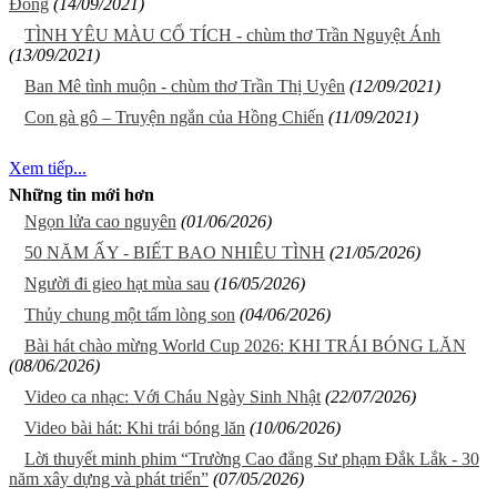
Đồng
(14/09/2021)
TÌNH YÊU MÀU CỔ TÍCH - chùm thơ Trần Nguyệt Ánh
(13/09/2021)
Ban Mê tình muộn - chùm thơ Trần Thị Uyên
(12/09/2021)
Con gà gô – Truyện ngắn của Hồng Chiến
(11/09/2021)
Xem tiếp...
Những tin mới hơn
Ngọn lửa cao nguyên
(01/06/2026)
50 NĂM ẤY - BIẾT BAO NHIÊU TÌNH
(21/05/2026)
Người đi gieo hạt mùa sau
(16/05/2026)
Thủy chung một tấm lòng son
(04/06/2026)
Bài hát chào mừng World Cup 2026: KHI TRÁI BÓNG LĂN
(08/06/2026)
Video ca nhạc: Với Cháu Ngày Sinh Nhật
(22/07/2026)
Video bài hát: Khi trái bóng lăn
(10/06/2026)
Lời thuyết minh phim “Trường Cao đẳng Sư phạm Đắk Lắk - 30
năm xây dựng và phát triển”
(07/05/2026)