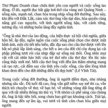
Thơ Phạm Doanh chan chứa tình yêu con người và cuộc sống lao
động. Ở đó, người đọc bắt gặp hơi thở của vùng mỏ Quảng Ninh –
nồng nàn, mạnh mẽ, chan hòa trong nhịp sống đời thường. Sau này,
khi đến với Đắk Lắk, cảm xúc thơ ông vẫn dạt dào, hòa quyện cùng
nắng gió cao nguyên, với tình người nồng hậu, với cánh rừng,
nương rẫy, và những buôn làng đầy nghĩa tình.
"Ông là nhà thơ của lao động, của hiện thực xã hội chủ nghĩa, giữa
bộn bề, ắp đầy, ngồn ngộn của cuộc sống phải chọn cho được một
hình ảnh, một chi tiết tiêu biểu, đắc địa sao cho câu thơ được viết lên
bắt nó phải lấp lánh sáng, che hết u ám của đời chỉ còn đọng lại cái
phập phồng tươi rói của nhịp đập sự sống mà thôi. Ông nhìn mọi
vật với cái nhìn háo hức của trẻ thơ nên câu thơ đọc lên lúc nào
cũng thấy mới mẻ. Mỗi câu thơ ông viết đều âm thầm nhưng mang
cái rạo rực, cái đắm say của tình yêu cuộc sống, của tấm lòng khát
khao đem đến cho đời những điều tốt đẹp hơn" (Lê Vĩnh Tài).
Trong cuộc sống đời thường, ông là người điềm đạm, nhẹ nhàng
nhưng sâu sắc. Dù tuổi đã cao, ông vẫn giữ niềm say mê thi ca, vẫn
thích trò chuyện về thơ, về bạn bè, về những vùng đất ông từng đi
qua với rất nhiều thông tin thú vị. Với nhóm cà phê sáng của chúng
tôi, ông là bậc tiền bối, song chưa bao giờ tạo khoảng cách. Trái lại,
ông mang đến sự ấm áp, vui tươi và tình cảm chan hòa giữa mọi
người.