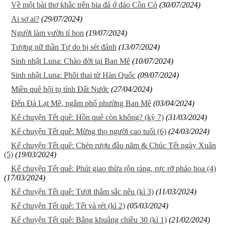
Về một bài thơ khằc trên bia đá ở đảo Cồn Cỏ
(30/07/2024)
Ai sợ ai?
(29/07/2024)
Người làm vườn tí hon
(19/07/2024)
Tượng nữ thần Tự do bị sét đánh
(13/07/2024)
Sinh nhật Luna: Chào đời tại Ban Mê
(10/07/2024)
Sinh nhật Luna: Phôi thai từ Hàn Quốc
(09/07/2024)
Miền quê hội tụ tình Đất Nước
(27/04/2024)
Đến Đà Lạt Mê, ngắm phố phường Ban Mê
(03/04/2024)
Kể chuyện Tết quê: Hồn quê còn không? (kỳ 7)
(31/03/2024)
Kể chuyện Tết quê: Mừng thọ người cao tuổi (6)
(24/03/2024)
Kể chuyện Tết quê: Chén rượu đầu năm & Chúc Tết ngày Xuân
(5)
(19/03/2024)
Kể chuyện Tết quê: Phút giao thừa rộn ràng, rực rỡ pháo hoa (4)
(17/03/2024)
Kể chuyện Tết quê: Tươi thắm sắc nêu (kì 3)
(11/03/2024)
Kể chuyện Tết quê: Tết và rét (kì 2)
(05/03/2024)
Kể chuyện Tết quê: Bâng khuâng chiều 30 (kì 1)
(21/02/2024)