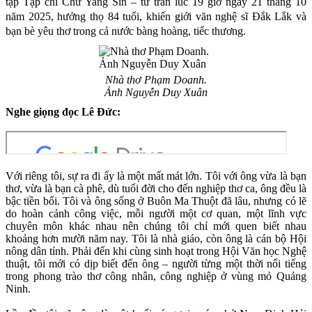
tập Tạp chí Chư Yang Sin – từ trần lúc 19 giờ ngày 21 tháng 10
năm 2025, hưởng thọ 84 tuổi, khiến giới văn nghệ sĩ Đắk Lắk và
bạn bè yêu thơ trong cả nước bàng hoàng, tiếc thương.
Nhà thơ Phạm Doanh.
Ảnh Nguyễn Duy Xuân
Nghe giọng đọc Lê Đức:
Với riêng tôi, sự ra đi ấy là một mất mát lớn. Tôi với ông vừa là bạn
thơ, vừa là bạn cà phê, dù tuổi đời cho đến nghiệp thơ ca, ông đều là
bậc tiền bối. Tôi và ông sống ở Buôn Ma Thuột đã lâu, nhưng có lẽ
do hoàn cảnh công việc, mỗi người một cơ quan, một lĩnh vực
chuyên môn khác nhau nên chúng tôi chỉ mới quen biết nhau
khoảng hơn mười năm nay. Tôi là nhà giáo, còn ông là cán bộ Hội
nông dân tỉnh. Phải đến khi cùng sinh hoạt trong Hội Văn học Nghệ
thuật, tôi mới có dịp biết đến ông – người từng một thời nổi tiếng
trong phong trào thơ công nhân, công nghiệp ở vùng mỏ Quảng
Ninh.