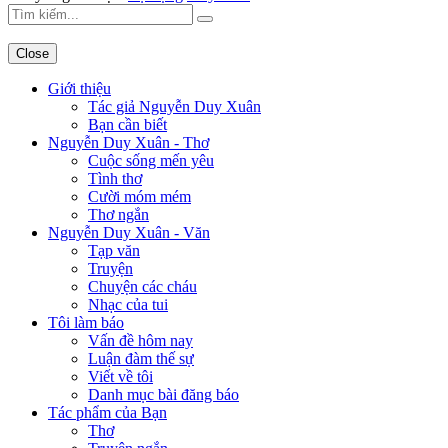
Close
Giới thiệu
Tác giả Nguyễn Duy Xuân
Bạn cần biết
Nguyễn Duy Xuân - Thơ
Cuộc sống mến yêu
Tình thơ
Cười móm mém
Thơ ngắn
Nguyễn Duy Xuân - Văn
Tạp văn
Truyện
Chuyện các cháu
Nhạc của tui
Tôi làm báo
Vấn đề hôm nay
Luận đàm thế sự
Viết về tôi
Danh mục bài đăng báo
Tác phẩm của Bạn
Thơ