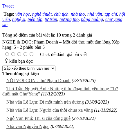
Tweet
Tags:
văn học
,
nghệ thuật
,
chủ tịch
,
nhà thơ
,
nhà văn
,
tạp chí
,
hội
viên
,
nghệ sĩ
,
biên tập
,
từ trần
,
hưởng thọ
,
bàng hoàng
,
chư yang
sin
Tổng số điểm của bài viết là: 10 trong 2 đánh giá
NGHE & ĐỌC: Phạm Doanh – Một đời thơ, một tấm lòng
Xếp
hạng:
5
-
2
phiếu bầu
5
Click để đánh giá bài viết
Ý kiến bạn đọc
Theo dòng sự kiện
NÓI VỚI CON - thơ Phạm Doanh
(23/10/2025)
Thơ Trần Nguyệt Ánh: Những thức đoạn tình yêu trong “Từ
đuôi mắt Chư Yang”
(11/12/2023)
Nhà văn Lê Lựu: Đi một mình trên đường
(31/08/2023)
Nhà văn Lê Lựu: Người của thời chưa xa vắng
(11/11/2022)
Ngô Văn Phú: Thi sĩ của đồng quê
(27/10/2022)
Nhà văn Nguyên Ngọc
(07/09/2022)