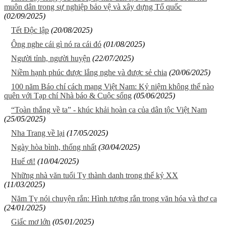
muôn dân trong sự nghiệp bảo vệ và xây dựng Tổ quốc
(02/09/2025)
Tết Độc lập
(20/08/2025)
Ông nghe cái gì nó ra cái đó
(01/08/2025)
Người tỉnh, người huyện
(22/07/2025)
Niềm hạnh phúc được lắng nghe và được sẻ chia
(20/06/2025)
100 năm Báo chí cách mạng Việt Nam: Kỷ niệm không thể nào
quên với Tạp chí Nhà báo & Cuộc sống
(05/06/2025)
“Toàn thắng về ta” - khúc khải hoàn ca của dân tộc Việt Nam
(25/05/2025)
Nha Trang về lại
(17/05/2025)
Ngày hòa bình, thống nhất
(30/04/2025)
Huế ơi!
(10/04/2025)
Những nhà văn tuổi Tỵ thành danh trong thế kỷ XX
(11/03/2025)
Năm Tỵ nói chuyện rắn: Hình tượng rắn trong văn hóa và thơ ca
(24/01/2025)
Giấc mơ lớn
(05/01/2025)