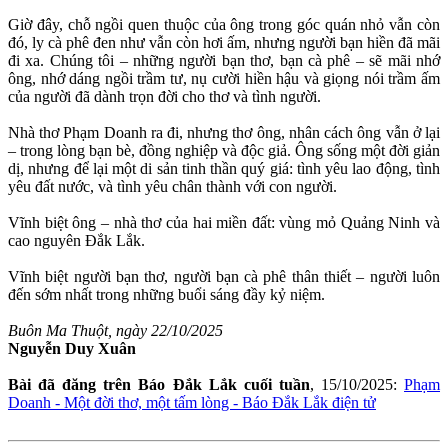
Giờ đây, chỗ ngồi quen thuộc của ông trong góc quán nhỏ vẫn còn
đó, ly cà phê đen như vẫn còn hơi ấm, nhưng người bạn hiền đã mãi
đi xa. Chúng tôi – những người bạn thơ, bạn cà phê – sẽ mãi nhớ
ông, nhớ dáng ngồi trầm tư, nụ cười hiền hậu và giọng nói trầm ấm
của người đã dành trọn đời cho thơ và tình người.
Nhà thơ Phạm Doanh ra đi, nhưng thơ ông, nhân cách ông vẫn ở lại
– trong lòng bạn bè, đồng nghiệp và độc giả. Ông sống một đời giản
dị, nhưng để lại một di sản tinh thần quý giá: tình yêu lao động, tình
yêu đất nước, và tình yêu chân thành với con người.
Vĩnh biệt ông – nhà thơ của hai miền đất: vùng mỏ Quảng Ninh và
cao nguyên Đắk Lắk.
Vĩnh biệt người bạn thơ, người bạn cà phê thân thiết – người luôn
đến sớm nhất trong những buổi sáng đầy kỷ niệm.
Buôn Ma Thuột, ngày 22/10/2025
Nguyễn Duy Xuân
Bài đã đăng trên Báo Đắk Lắk cuối tuần
, 15/10/2025:
Phạm
Doanh - Một đời thơ, một tấm lòng - Báo Đắk Lắk điện tử