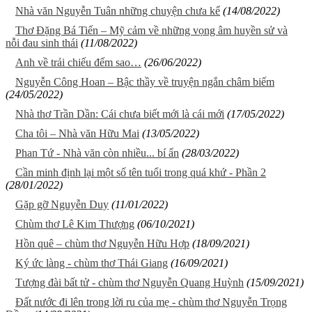
Nhà văn Nguyễn Tuân những chuyện chưa kể
(14/08/2022)
Thơ Đặng Bá Tiến – Mỹ cảm về những vọng âm huyền sử và
nỗi đau sinh thái
(11/08/2022)
Anh về trải chiếu đếm sao…
(26/06/2022)
Nguyễn Công Hoan – Bậc thầy về truyện ngắn châm biếm
(24/05/2022)
Nhà thơ Trần Dần: Cái chưa biết mới là cái mới
(17/05/2022)
Cha tôi – Nhà văn Hữu Mai
(13/05/2022)
Phan Tứ - Nhà văn còn nhiều... bí ẩn
(28/03/2022)
Cần minh định lại một số tên tuổi trong quá khứ - Phần 2
(28/01/2022)
Gặp gỡ Nguyễn Duy
(11/01/2022)
Chùm thơ Lê Kim Thượng
(06/10/2021)
Hồn quê – chùm thơ Nguyễn Hữu Hợp
(18/09/2021)
Ký ức làng - chùm thơ Thái Giang
(16/09/2021)
Tượng đài bất tử - chùm thơ Nguyễn Quang Huỳnh
(15/09/2021)
Đất nước đi lên trong lời ru của mẹ - chùm thơ Nguyễn Trọng