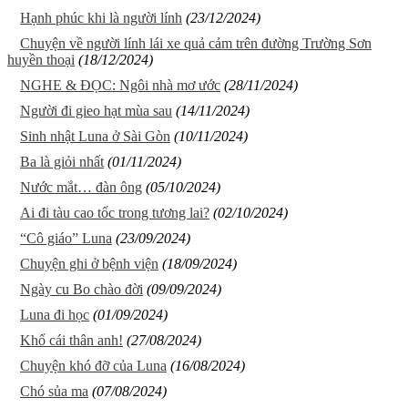
Hạnh phúc khi là người lính
(23/12/2024)
Chuyện về người lính lái xe quả cảm trên đường Trường Sơn
huyền thoại
(18/12/2024)
NGHE & ĐỌC: Ngôi nhà mơ ước
(28/11/2024)
Người đi gieo hạt mùa sau
(14/11/2024)
Sinh nhật Luna ở Sài Gòn
(10/11/2024)
Ba là giỏi nhất
(01/11/2024)
Nước mắt… đàn ông
(05/10/2024)
Ai đi tàu cao tốc trong tương lai?
(02/10/2024)
“Cô giáo” Luna
(23/09/2024)
Chuyện ghi ở bệnh viện
(18/09/2024)
Ngày cu Bo chào đời
(09/09/2024)
Luna đi học
(01/09/2024)
Khổ cái thân anh!
(27/08/2024)
Chuyện khó đỡ của Luna
(16/08/2024)
Chó sủa ma
(07/08/2024)