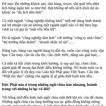
Để mọc lên những khách sạn, nhà hàng, resort, sân golf trên diện
tích hàng ngàn héc ta như thế, thật không dễ nếu tách khỏi dự án
khoác áo “du lịch tâm linh”.
Có một ngành “công nghiệp không khói” mới mẻ đang hình thành
mà lợi nhuận của nó không một ngành nghề nào có thể theo kịp,
vượt xa cái gọi là “một vốn bốn lời”.
Đó là ngành “công nghiệp tâm linh” với những "công ty nhà chùa”,
“thị trường thần thánh”, “doanh nhân sư sãi”,….
Hàng vạn, hàng vạn người đang bị dẫn dụ, cuốn vào vòng xoáy vận
hạn: Cầu may, cầu tài cầu lộc, cầu chức tước, dâng sao giải hạn,…
Cả một xã hội chìm trong khói hương, sì sụp quì lạy, chen chúc,
giành giật để mong đạt được điều không tưởng. Nó hoàn toàn xa lạ
đối với giáo lý tốt đẹp của Giáo hội Phật giáo Việt Nam. Câu răn
“Phật tùy tâm” chẳng còn nghĩa lý gì giữa thời buổi kim tiền.
Đức Phật nào ở trong những ngôi chùa hào nhoáng, hoành
tráng với những kỉ lục vô đối?
Tôi bỗng nhớ đến hình ảnh ngôi chùa một thời khi tóc còn để chỏm.
Những ngôi chùa của làng thường tọa lạc giữa đồng không mông
quạnh, mái ngói rêu phong. Cảnh chùa tĩnh lặng, bình yên, có cái gì