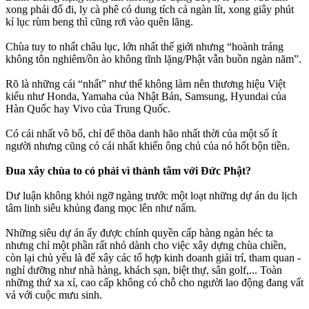
xong phải đổ đi, ly cà phê có dung tích cả ngàn lít, xong giây phút
kỉ lục rùm beng thì cũng rơi vào quên lãng.
Chùa tuy to nhất châu lục, lớn nhất thế giới nhưng “hoành tráng
không tôn nghiêm/ồn ào không tĩnh lặng/Phật vẫn buồn ngàn năm”.
Rõ là những cái “nhất” như thế không làm nên thương hiệu Việt
kiểu như Honda, Yamaha của Nhật Bản, Samsung, Hyundai của
Hàn Quốc hay Vivo của Trung Quốc.
Có cái nhất vô bổ, chỉ để thõa danh hão nhất thời của một số ít
người nhưng cũng có cái nhất khiến ông chủ của nó hốt bộn tiền.
Đua xây chùa to có phải vì thành tâm với Đức Phật?
Dư luận không khỏi ngỡ ngàng trước một loạt những dự án du lịch
tâm linh siêu khủng đang mọc lên như nấm.
Những siêu dự án ấy được chính quyền cấp hàng ngàn héc ta
nhưng chỉ một phần rất nhỏ dành cho việc xây dựng chùa chiền,
còn lại chủ yếu là để xây các tổ hợp kinh doanh giải trí, tham quan -
nghỉ dưỡng như nhà hàng, khách sạn, biệt thự, sân golf,... Toàn
những thứ xa xỉ, cao cấp không có chỗ cho người lao động đang vất
vả với cuộc mưu sinh.