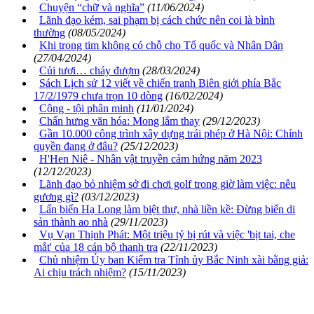
Chuyện “chữ và nghĩa”
(11/06/2024)
Lãnh đạo kém, sai phạm bị cách chức nên coi là bình
thường
(08/05/2024)
Khi trong tim không có chỗ cho Tổ quốc và Nhân Dân
(27/04/2024)
Củi tươi… cháy đượm
(28/03/2024)
Sách Lịch sử 12 viết về chiến tranh Biên giới phía Bắc
17/2/1979 chưa trọn 10 dòng
(16/02/2024)
Công - tội phân minh
(11/01/2024)
Chấn hưng văn hóa: Mong lắm thay
(29/12/2023)
Gần 10.000 công trình xây dựng trái phép ở Hà Nội: Chính
quyền đang ở đâu?
(25/12/2023)
H'Hen Niê - Nhân vật truyền cảm hứng năm 2023
(12/12/2023)
Lãnh đạo bỏ nhiệm sở đi chơi golf trong giờ làm việc: nêu
gương gì?
(03/12/2023)
Lấn biển Hạ Long làm biệt thự, nhà liền kề: Đừng biến di
sản thành ao nhà
(29/11/2023)
Vụ Vạn Thịnh Phát: Một triệu tỷ bị rút và việc 'bịt tai, che
mắt' của 18 cán bộ thanh tra
(22/11/2023)
Chủ nhiệm Ủy ban Kiểm tra Tỉnh ủy Bắc Ninh xài bằng giả:
Ai chịu trách nhiệm?
(15/11/2023)