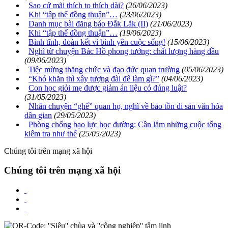
Sao cứ mãi thích to thích dài?
(26/06/2023)
Khi “tập thể đồng thuận”…
(23/06/2023)
Danh mục bài đăng báo Đắk Lắk (II)
(21/06/2023)
Khi “tập thể đồng thuận”…
(19/06/2023)
Bình tĩnh, đoàn kết vì bình yên cuộc sống!
(15/06/2023)
Nghĩ từ chuyện Bác Hồ phong tướng: chất lượng hàng đầu
(09/06/2023)
Tiệc mừng thăng chức và đạo đức quan trường
(05/06/2023)
“Khó khăn thì xây tượng đài để làm gì?”
(04/06/2023)
Con học giỏi mẹ được giảm án liệu có đúng luật?
(31/05/2023)
Nhân chuyện “ghế” quan họ, nghĩ về bảo tồn di sản văn hóa
dân gian
(29/05/2023)
Phòng chống bạo lực học đường: Cần lắm những cuộc tổng
kiểm tra như thế
(25/05/2023)
Chúng tôi trên mạng xã hội
Chúng tôi trên mạng xã hội