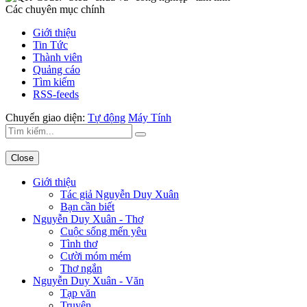
Các chuyên mục chính
Giới thiệu
Tin Tức
Thành viên
Quảng cáo
Tìm kiếm
RSS-feeds
Chuyển giao diện:
Tự động
Máy Tính
Close
Giới thiệu
Tác giả Nguyễn Duy Xuân
Bạn cần biết
Nguyễn Duy Xuân - Thơ
Cuộc sống mến yêu
Tình thơ
Cười móm mém
Thơ ngắn
Nguyễn Duy Xuân - Văn
Tạp văn
Truyện