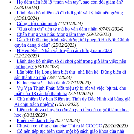
Họ đếm tiền hối lộ “mòn vân tay”, sao còn đòi giảm án?
(22/01/2024)
Lãnh đạo bỏ nhiệm sở đi chơi golf và kỷ luật nêu gương
(15/01/2024)
Công - tội phân minh
(11/01/2024)
"Quà cảm ơn" tiền tỷ mà họ vẫn dám nhận
(07/01/2024)
Chấn hưng văn hóa: Mong lắm thay
(29/12/2023)
Gần 10.000 công trình xây dựng trái phép ở Hà Nội: Chính
quyền đang ở đâu?
(25/12/2023)
H'Hen Niê - Nhân vật truyền cảm hứng năm 2023
(12/12/2023)
Lãnh đạo bỏ nhiệm sở đi chơi golf trong giờ làm việc: nêu
gương gì?
(03/12/2023)
Lấn biển Hạ Long làm biệt thự, nhà liền kề: Đừng biến di
sản thành ao nhà
(29/11/2023)
Kỉ lục của sự… háo danh
(27/11/2023)
Vụ Vạn Thịnh Phát: Một triệu tỷ bị rút và việc 'bịt tai, che
mắt' của 18 cán bộ thanh tra
(22/11/2023)
Chủ nhiệm Ủy ban Kiểm tra Tỉnh ủy Bắc Ninh xài bằng giả:
Ai chịu trách nhiệm?
(15/11/2023)
Liêm chính và chuyện cơm áo gạo tiền của người làm khoa
học
(08/11/2023)
Phiếm về danh hiệu
(05/11/2023)
Chuyện con ông cháu cha: Thì ra là CCCCC
(28/10/2023)
Có nên tiếp tục biên soạn một bộ sách giáo khoa của nhà