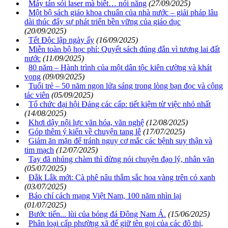
Máy tán sỏi laser mà biết… nói năng
(27/09/2025)
Một bộ sách giáo khoa chuẩn của nhà nước – giải pháp lâu
dài thúc đẩy sự phát triển bền vững của giáo dục
(20/09/2025)
Tết Độc lập ngày ấy
(16/09/2025)
Miễn toàn bộ học phí: Quyết sách đúng đắn vì tương lai đất
nước
(11/09/2025)
80 năm – Hành trình của một dân tộc kiên cường và khát
vọng
(09/09/2025)
Tuổi trẻ – 50 năm ngọn lửa sáng trong lòng bạn đọc và cộng
tác viên
(05/09/2025)
Tổ chức đại hội Đảng các cấp: tiết kiệm từ việc nhỏ nhất
(14/08/2025)
Khơi dậy nội lực văn hóa, văn nghệ
(12/08/2025)
Góp thêm ý kiến về chuyện tang lễ
(17/07/2025)
Giảm ăn mặn để tránh nguy cơ mắc các bệnh suy thận và
tim mạch
(12/07/2025)
Tay đã nhúng chàm thì đừng nói chuyện đạo lý, nhân văn
(05/07/2025)
Đắk Lắk mới: Cà phê nâu thắm sắc hoa vàng trên cỏ xanh
(03/07/2025)
Báo chí cách mạng Việt Nam, 100 năm nhìn lại
(01/07/2025)
Bước tiến... lùi của bóng đá Đông Nam Á.
(15/06/2025)
Phân loại cấp phường xã để giữ tên gọi của các đô thị,