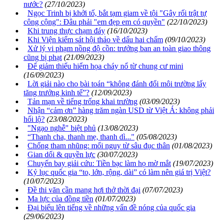
nước?
(27/10/2023)
Ngọc Trinh bị khởi tố, bắt tạm giam về tội "Gây rối trật tự
công cộng": Đâu phải "em đẹp em có quyền"
(22/10/2023)
Khi trung thực chạm đáy
(16/10/2023)
Khi Viện kiểm sát hội thảo về dấu hai chấm
(09/10/2023)
Xử lý vi phạm nồng độ cồn: trưởng ban an toàn giao thông
cũng bị phạt
(21/09/2023)
Để giảm thiểu hiểm họa cháy nổ từ chung cư mini
(16/09/2023)
Lời giải nào cho bài toán “không đánh đổi môi trường lấy
tăng trưởng kinh tế”?
(12/09/2023)
Tản mạn về tiếng trống khai trường
(03/09/2023)
Nhận “cảm ơn” hàng trăm ngàn USD từ Việt Á: không phải
hối lộ?
(23/08/2023)
"Ngạo nghễ" biệt phủ
(13/08/2023)
“Thanh cha, thanh mẹ, thanh dì..."
(05/08/2023)
Chống tham nhũng: mối nguy từ sâu đục thân
(01/08/2023)
Gian dối & quyền lực
(30/07/2023)
Chuyến bay giải cứu: Tiền bạc làm họ mờ mắt
(19/07/2023)
Kỷ lục quốc gia “to, lớn, rộng, dài” có làm nên giá trị Việt?
(10/07/2023)
Đề thi văn cần mang hơi thở thời đại
(07/07/2023)
Ma lực của đồng tiền
(01/07/2023)
Đại biểu lên tiếng về những vấn đề nóng của quốc gia
(29/06/2023)