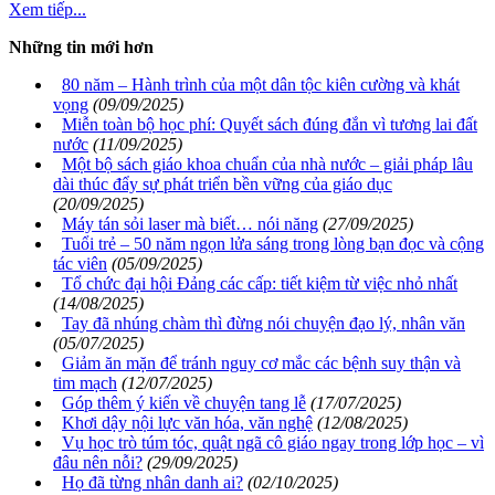
Xem tiếp...
Những tin mới hơn
80 năm – Hành trình của một dân tộc kiên cường và khát
vọng
(09/09/2025)
Miễn toàn bộ học phí: Quyết sách đúng đắn vì tương lai đất
nước
(11/09/2025)
Một bộ sách giáo khoa chuẩn của nhà nước – giải pháp lâu
dài thúc đẩy sự phát triển bền vững của giáo dục
(20/09/2025)
Máy tán sỏi laser mà biết… nói năng
(27/09/2025)
Tuổi trẻ – 50 năm ngọn lửa sáng trong lòng bạn đọc và cộng
tác viên
(05/09/2025)
Tổ chức đại hội Đảng các cấp: tiết kiệm từ việc nhỏ nhất
(14/08/2025)
Tay đã nhúng chàm thì đừng nói chuyện đạo lý, nhân văn
(05/07/2025)
Giảm ăn mặn để tránh nguy cơ mắc các bệnh suy thận và
tim mạch
(12/07/2025)
Góp thêm ý kiến về chuyện tang lễ
(17/07/2025)
Khơi dậy nội lực văn hóa, văn nghệ
(12/08/2025)
Vụ học trò túm tóc, quật ngã cô giáo ngay trong lớp học – vì
đâu nên nỗi?
(29/09/2025)
Họ đã từng nhân danh ai?
(02/10/2025)