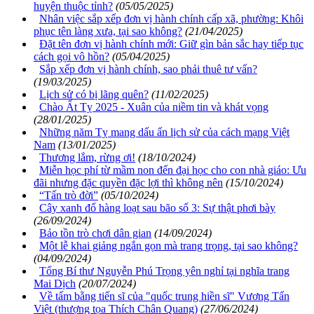
huyện thuộc tỉnh?
(05/05/2025)
Nhân việc sắp xếp đơn vị hành chính cấp xã, phường: Khôi
phục tên làng xưa, tại sao không?
(21/04/2025)
Đặt tên đơn vị hành chính mới: Giữ gìn bản sắc hay tiếp tục
cách gọi vô hồn?
(05/04/2025)
Sắp xếp đơn vị hành chính, sao phải thuê tư vấn?
(19/03/2025)
Lịch sử có bị lãng quên?
(11/02/2025)
Chào Ất Tỵ 2025 - Xuân của niềm tin và khát vọng
(28/01/2025)
Những năm Tỵ mang dấu ấn lịch sử của cách mạng Việt
Nam
(13/01/2025)
Thương lắm, rừng ơi!
(18/10/2024)
Miễn học phí từ mầm non đến đại học cho con nhà giáo: Ưu
đãi nhưng đặc quyền đặc lợi thì không nên
(15/10/2024)
“Tấn trò đời”
(05/10/2024)
Cây xanh đổ hàng loạt sau bão số 3: Sự thật phơi bày
(26/09/2024)
Bảo tồn trò chơi dân gian
(14/09/2024)
Một lễ khai giảng ngắn gọn mà trang trọng, tại sao không?
(04/09/2024)
Tổng Bí thư Nguyễn Phú Trọng yên nghỉ tại nghĩa trang
Mai Dịch
(20/07/2024)
Về tấm bằng tiến sĩ của "quốc trung hiền sĩ" Vương Tấn
Việt (thượng tọa Thích Chân Quang)
(27/06/2024)