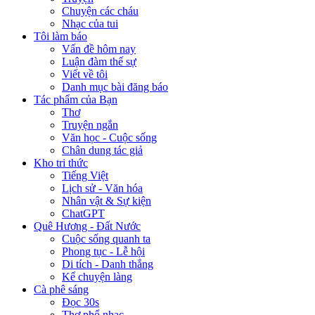
Chuyện các cháu
Nhạc của tui
Tôi làm báo
Vấn đề hôm nay
Luận đàm thế sự
Viết về tôi
Danh mục bài đăng báo
Tác phẩm của Bạn
Thơ
Truyện ngắn
Văn học - Cuộc sống
Chân dung tác giả
Kho tri thức
Tiếng Việt
Lịch sử - Văn hóa
Nhân vật & Sự kiện
ChatGPT
Quê Hương - Đất Nước
Cuộc sống quanh ta
Phong tục - Lễ hội
Di tích - Danh thắng
Kể chuyện làng
Cà phê sáng
Đọc 30s
Thơ phổ nhạc