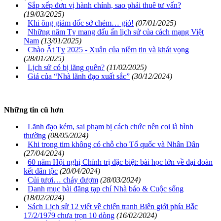
Sắp xếp đơn vị hành chính, sao phải thuê tư vấn?
(19/03/2025)
Khi ông giám đốc sở chém… gió!
(07/01/2025)
Những năm Tỵ mang dấu ấn lịch sử của cách mạng Việt
Nam
(13/01/2025)
Chào Ất Tỵ 2025 - Xuân của niềm tin và khát vọng
(28/01/2025)
Lịch sử có bị lãng quên?
(11/02/2025)
Giá của “Nhà lãnh đạo xuất sắc”
(30/12/2024)
Những tin cũ hơn
Lãnh đạo kém, sai phạm bị cách chức nên coi là bình
thường
(08/05/2024)
Khi trong tim không có chỗ cho Tổ quốc và Nhân Dân
(27/04/2024)
60 năm Hội nghị Chính trị đặc biệt: bài học lớn về đại đoàn
kết dân tộc
(20/04/2024)
Củi tươi… cháy đượm
(28/03/2024)
Danh mục bài đăng tạp chí Nhà báo & Cuộc sống
(18/02/2024)
Sách Lịch sử 12 viết về chiến tranh Biên giới phía Bắc
17/2/1979 chưa trọn 10 dòng
(16/02/2024)