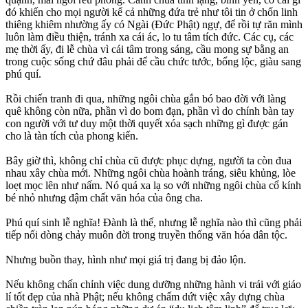
đó khiến cho mọi người kể cả những đứa trẻ như tôi tin ở chốn linh
thiêng khiêm nhường ấy có Ngài (Đức Phật) ngự, để rồi tự răn mình
luôn làm điều thiện, tránh xa cái ác, lo tu tâm tích đức. Các cụ, các
mẹ thời ấy, đi lễ chùa vì cái tâm trong sáng, cầu mong sự bằng an
trong cuộc sống chứ đâu phải để cầu chức tước, bổng lộc, giàu sang
phú quí.
Rồi chiến tranh đi qua, những ngôi chùa gắn bó bao đời với làng
quê không còn nữa, phần vì do bom đạn, phần vì do chính bàn tay
con người với tư duy một thời quyết xóa sạch những gì được gán
cho là tàn tích của phong kiến.
Bây giờ thì, không chỉ chùa cũ được phục dựng, người ta còn đua
nhau xây chùa mới. Những ngôi chùa hoành tráng, siêu khủng, lòe
loẹt mọc lên như nấm. Nó quá xa lạ so với những ngôi chùa cổ kính
bé nhỏ nhưng đậm chất văn hóa của ông cha.
Phú quí sinh lễ nghĩa! Đành là thế, nhưng lễ nghĩa nào thì cũng phải
tiếp nối dòng chảy muôn đời trong truyền thống văn hóa dân tộc.
Nhưng buồn thay, hình như mọi giá trị đang bị đảo lộn.
Nếu không chấn chỉnh việc dung dưỡng những hành vi trái với giáo
lí tốt đẹp của nhà Phật; nếu không chấm dứt việc xây dựng chùa