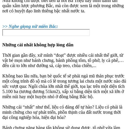
Nưa không chỉ được biết đến là nơi Bà Triệu dấy binh đánh tan
quân xâm lược phương Bắc, mà còn được xem là một trong những
nơi có huyệt đạo linh thiêng bậc nhất nước ta.
>> Nghe giọng nữ miền Bắc:
Những cái nhất không hợp lòng dân
Thời gian gần đây, xứ mình “đoạt” được nhiều cái nhất thế giới, từ
vật bé mọn như bánh chưng, bánh phồng tôm, tô phở, ly cà phê,…
đến cái to lớn như đường sá, cáp treo, chùa chiền,...
Không bao lâu nữa, bạn bè quốc tế sẽ phải ngả mũ thán phục trước
một công trình đồ sộ mà có lẽ trong tương lai chưa một nước nào đủ
sức vượt qua: Ngôi chùa lớn nhất thế giới, tọa lạc trên một diện tích
5.100 ha (tương đương 51km2), xấp xỉ bằng diện tích một xã lớn ở
miền núi hay một huyện nhỏ ở đồng bằng Bắc bộ.
Những cái “nhất” như thế, liệu có đáng để tự hào? Liệu có phải là
minh chứng cho sự phát triển, phồn thịnh của đất nước trong thời
đại công nghiệp hóa, hiện đại hóa?
Bánh chưng nặng hàng tấn không sử dụng được, tô phở vừa làm