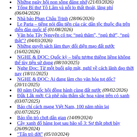
Những ngày hội non sông đáng nhớ
(21/03/2026)
Tổng Bí thư Tô Lâm và nỗi lo thất thoát, lãng phí
(06/04/2026)
Nhà báo Phan Châu Trinh
(28/06/2026)
Le Paria – tiếng nói đầu tiên của các dân tộc thuộc địa trên
diễn đàn quốc tế
(01/08/2026)
Văn hóa Tây Nguyên có tục “ngủ thăm”, “ngủ thử”, “ngủ
thật”?
(04/03/2026)
Những quyết sách làm thay đổi diện mạo đất nước
(16/02/2026)
NGHE & ĐỌC: Quốc kỳ – biểu tượng thiêng liêng không
thể tùy tiện sử dụng
(08/10/2025)
Nghe Đọc: Từ một buổi gặp mặt, nghĩ về cách lãnh đạo thời
nay
(18/11/2025)
NGHE & ĐỌC: Ai đang làm cho văn hóa tụt dốc?
(20/11/2025)
80 năm Quốc hội đồng hành cùng đất nước
(09/02/2026)
Đắk Lắk mới: Cà phê nâu thắm sắc hoa vàng trên cỏ xanh
(03/07/2025)
Báo chí cách mạng Việt Nam, 100 năm nhìn lại
(01/07/2025)
Bảo tồn trò chơi dân gian
(14/09/2024)
Cây xanh đổ hàng loạt sau bão số 3: Sự thật phơi bày
(26/09/2024)
“Tấn trò đời”
(05/10/2024)