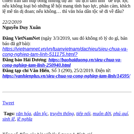
chiền tràn lan núp bóng những dự án “du lịch tâm linh” để trục lợi;
nếu không loại bỏ những lễ hội mang tính bạo lực, phản cảm, khích
lệ mê tín dị đoan; nếu không… thì văn hóa dân tộc sẽ đi về đâu?
22/2/2019
Nguyễn Duy Xuân
Đăng VietNamNet
(ngày 3/3/2019, sau đó không rõ lý do gì, bản
báo đã gỡ bài):
https://vietnamnet.vn/vn/tuanvietnam/dachieu/sieu-chua-va-
cong-nghiep-tam-linh-511175.html?
Đăng báo Hải Dương
:
https://baohaiduong.vn/sieu-chua-va-
cong-nghiep-tam-linh-250940.html
Đăng tạp chí Văn Hiến
, Số 3 (290), 25/2/2019. Điện tử
:
https://vanhienplus.vn/sieu-chua-va-cong-nghiep-tam-linh/14595/
Tweet
Tags:
văn hóa
,
dân tộc
,
truyền thống
,
tiếp nối
,
muôn đời
,
phú quí
,
sinh lễ
,
lễ nghĩa