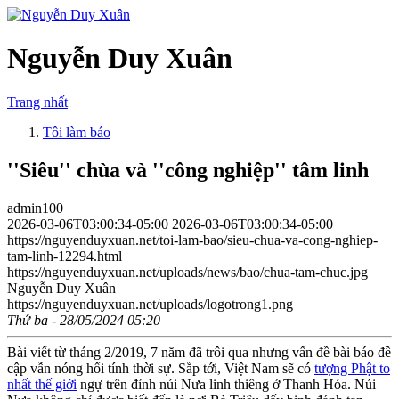
Nguyễn Duy Xuân
Trang nhất
Tôi làm báo
''Siêu'' chùa và ''công nghiệp'' tâm linh
admin100
2026-03-06T03:00:34-05:00
2026-03-06T03:00:34-05:00
https://nguyenduyxuan.net/toi-lam-bao/sieu-chua-va-cong-nghiep-
tam-linh-12294.html
https://nguyenduyxuan.net/uploads/news/bao/chua-tam-chuc.jpg
Nguyễn Duy Xuân
https://nguyenduyxuan.net/uploads/logotrong1.png
Thứ ba - 28/05/2024 05:20
Bài viết từ tháng 2/2019, 7 năm đã trôi qua nhưng vấn đề bài báo đề
cập vẫn nóng hổi tính thời sự. Sắp tới, Việt Nam sẽ có
tượng Phật to
nhất thế giới
ngự trên đỉnh núi Nưa linh thiêng ở Thanh Hóa. Núi