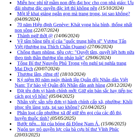
Miễn học phí từ mầm non đến đại học cho con nhà giáo: Ưu
đãi nhưng đặc quyền đặc lợi thì không nên
(15/10/2024)
Một lễ khai giảng ngắn gọn mà trang trọng, tại sao không?
(04/09/2024)
70 năm Hiệp định Genève: Khát vọng hòa bình, thống nhất
non sông
(22/07/2024)
Thành ngữ thời @
(14/06/2024)
Về tấm bằng tiến sĩ của "quốc trung hiền sĩ" Vương Tấn
Việt (thượng tọa Thích Chân Quang)
(27/06/2024)
Chống tham nhũng, tiêu cực: "Quyết tâm, quyết liệt hơn nữa
theo tinh thần thượng tôn pháp luật"
(29/06/2024)
Tổng Bí thư Nguyễn Phú Trọng yên nghỉ tại nghĩa trang
Mai Dịch
(20/07/2024)
Thương lắm, rừng ơi!
(18/10/2024)
Kỷ niệm 80 năm ngày thành lập Quân đội Nhân dân Việt
Nam: Tự hào về Quân đội Nhân dân anh hùng
(20/12/2024)
Đặt tên đơn vị hành chính mới: Giữ gìn bản sắc hay tiếp tục
cách gọi vô hồn?
(05/04/2025)
Nhân việc sắp xếp đơn vị hành chính cấp xã, phường: Khôi
phục tên làng xưa, tại sao không?
(21/04/2025)
Phân loại cấp phường xã để giữ tên gọi của các đô thị,
huyện thuộc tỉnh?
(05/05/2025)
Bước tiến... lùi của bóng đá Đông Nam Á.
(15/06/2025)
Ngón tay trỏ quyền lực của bà cựu bí thư Vĩnh Phúc
(20/03/2025)