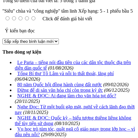
Tổng số điểm của bài viết là: 5 trong 1 đánh giá
''Siêu'' chùa và ''công nghiệp'' tâm linh
Xếp hạng:
5
-
1
phiếu bầu
5
Click để đánh giá bài viết
Ý kiến bạn đọc
Theo dòng sự kiện
Le Paria – tiếng nói đầu tiên của các dân tộc thuộc địa trên
diễn đàn quốc tế
(01/08/2026)
Tổng Bí thư Tô Lâm và nỗi lo thất thoát, lãng phí
(06/04/2026)
80 năm Quốc hội đồng hành cùng đất nước
(09/02/2026)
Đừng để di sản văn hóa chỉ còn trong ký ức
(06/12/2025)
NGHE & ĐỌC: Ai đang làm cho văn hóa tụt dốc?
(20/11/2025)
Nghe Đọc: Từ một buổi gặp mặt, nghĩ về cách lãnh đạo thời
nay
(18/11/2025)
NGHE & ĐỌC: Quốc kỳ – biểu tượng thiêng liêng không
thể tùy tiện sử dụng
(08/10/2025)
Vụ học trò túm tóc, quật ngã cô giáo ngay trong lớp học – vì
đâu nên nỗi?
(29/09/2025)