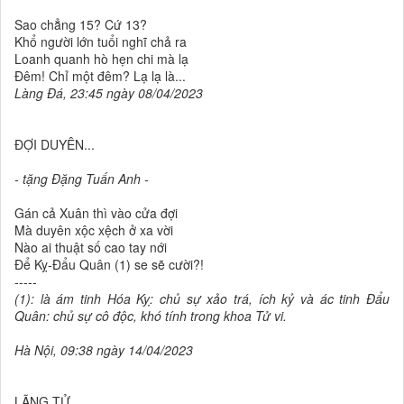
Sao chẳng 15? Cứ 13?
Khổ người lớn tuổi nghĩ chả ra
Loanh quanh hò hẹn chi mà lạ
Đêm! Chỉ một đêm? Lạ lạ là...
Làng Đá, 23:45 ngày 08/04/2023
ĐỢI DUYÊN...
- tặng Đặng Tuấn Anh -
Gán cả Xuân thì vào cửa đợi
Mà duyên xộc xệch ở xa vời
Nào ai thuật số cao tay nới
Để Kỵ-Đẩu Quân (1) se sẽ cười?!
-----
(1): là ám tinh Hóa Kỵ: chủ sự xảo trá, ích kỷ và ác tinh Đẩu
Quân: chủ sự cô độc, khó tính trong khoa Tử vi.
Hà Nội, 09:38 ngày 14/04/2023
LÃNG TỬ...