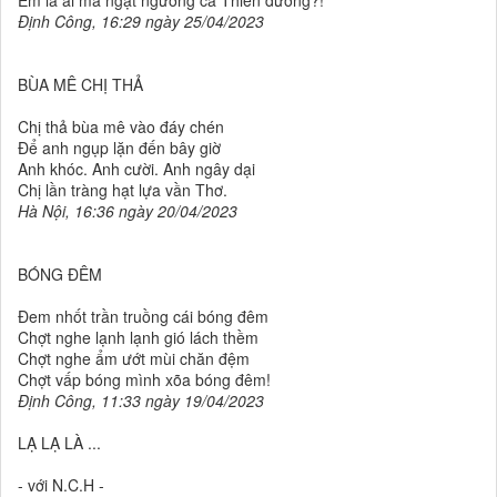
Em là ai mà ngật ngưỡng cả Thiên đường?!
Định Công, 16:29 ngày 25/04/2023
BÙA MÊ CHỊ THẢ
Chị thả bùa mê vào đáy chén
Để anh ngụp lặn đến bây giờ
Anh khóc. Anh cười. Anh ngây dại
Chị lần tràng hạt lựa vần Thơ.
Hà Nội, 16:36 ngày 20/04/2023
BÓNG ĐÊM
Đem nhốt trần truồng cái bóng đêm
Chợt nghe lạnh lạnh gió lách thềm
Chợt nghe ẩm ướt mùi chăn đệm
Chợt vấp bóng mình xõa bóng đêm!
Định Công, 11:33 ngày 19/04/2023
LẠ LẠ LÀ ...
- với N.C.H -