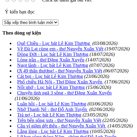
Ý kiến bạn đọc
Theo dòng sự kiện
Quê Chiều - Lục bát Lê Kim Thượng
(03/08/2026)
Về Đà Lạt cùng em - thơ Nguyễn Xuân Việt
(19/07/2026)
Dòng Đời - Lục bát Lê Kim Thượng
(18/07/2026)
Lòng trần - thơ Đặng Xuân Xuyến
(14/07/2026)
Ngọt lành - Lục bát Lê Kim Thượng
(07/07/2026)
Ơi 49 thân thương! - thơ Nguyễn Xuân Việt
(06/07/2026)
Cát bụi - Lục bát Lê Kim Thượng
(23/06/2026)
Phố chiều Hà Nội - Thơ Đặng Xuân Xuyến
(17/06/2026)
Nỗi nhớ - Lục bát Lê Kim Thượng
(15/06/2026)
Chuyện tình ngã 3 sông - thơ Đặng Xuân Xuyến
(11/06/2026)
Luân hồi - Lục bát Lê Kim Thượng
(03/06/2026)
Nhớ Thanh Nê - thơ Đỗ Anh Tuyến
(02/06/2026)
Trả nợ - Lục bát Lê Kim Thượng
(23/05/2026)
Trên bến sông xưa - thơ Nguyễn Xuân Việt
(22/05/2026)
Câu ví giặm dệt thêu - thơ Nguyễn Xuân Việt
(14/05/2026)
Lắng lòng - Lục bát Lê Kim Thượng
(10/05/2026)
Lỡ hẹn cùng tháng Năm - chùm thơ Đỗ Anh Tuyến