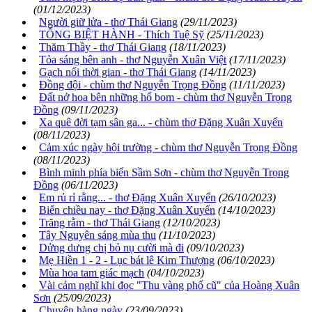
(01/12/2023)
Người giữ lửa - thơ Thái Giang
(29/11/2023)
TỐNG BIỆT HÀNH - Thích Tuệ Sỹ
(25/11/2023)
Thăm Thầy - thơ Thái Giang
(18/11/2023)
Tỏa sáng bên anh - thơ Nguyễn Xuân Việt
(17/11/2023)
Gạch nối thời gian - thơ Thái Giang
(14/11/2023)
Đồng đội - chùm thơ Nguyễn Trọng Đồng
(11/11/2023)
Đất nở hoa bên những hố bom - chùm thơ Nguyễn Trọng
Đồng
(09/11/2023)
Xa quê đời tạm sân ga... - chùm thơ Đặng Xuân Xuyến
(08/11/2023)
Cảm xúc ngày hội trường - chùm thơ Nguyễn Trọng Đồng
(08/11/2023)
Bình minh phía biển Sầm Sơn - chùm thơ Nguyễn Trọng
Đồng
(06/11/2023)
Em rủ rỉ rằng... - thơ Đặng Xuân Xuyến
(26/10/2023)
Biển chiều nay - thơ Đặng Xuân Xuyến
(14/10/2023)
Trăng rằm - thơ Thái Giang
(12/10/2023)
Tây Nguyên sáng mùa thu
(11/10/2023)
Dửng dưng chị bỏ nụ cười mà đi
(09/10/2023)
Mẹ Hiền 1 - 2 - Lục bát lê Kim Thượng
(06/10/2023)
Mùa hoa tam giác mạch
(04/10/2023)
Vài cảm nghĩ khi đọc "Thu vàng phố cũ" của Hoàng Xuân
Sơn
(25/09/2023)
Chuyện hàng ngày
(23/09/2023)