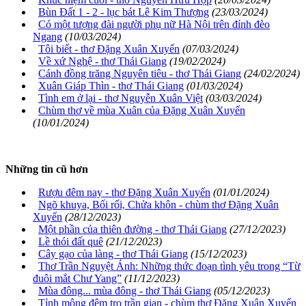
Bùn Đất 1 - 2 - lục bát Lê Kim Thượng
(23/03/2024)
Có một tượng đài người phụ nữ Hà Nội trên đỉnh đèo
Ngang
(10/03/2024)
Tôi biết - thơ Đặng Xuân Xuyến
(07/03/2024)
Về xứ Nghệ - thơ Thái Giang
(19/02/2024)
Cánh đồng trăng Nguyên tiêu - thơ Thái Giang
(24/02/2024)
Xuân Giáp Thìn - thơ Thái Giang
(01/03/2024)
Tình em ở lại - thơ Nguyễn Xuân Việt
(03/03/2024)
Chùm thơ về mùa Xuân của Đặng Xuân Xuyến
(10/01/2024)
Những tin cũ hơn
Rượu đêm nay - thơ Đặng Xuân Xuyến
(01/01/2024)
Ngõ khuya, Bối rối, Chửa khôn - chùm thơ Đặng Xuân
Xuyến
(28/12/2023)
Một phần của thiên đường - thơ Thái Giang
(27/12/2023)
Lề thói đất quê
(21/12/2023)
Cây gạo của làng - thơ Thái Giang
(15/12/2023)
Thơ Trần Nguyệt Ánh: Những thức đoạn tình yêu trong “Từ
đuôi mắt Chư Yang”
(11/12/2023)
Mùa đông... mùa đông - thơ Thái Giang
(05/12/2023)
Tỉnh mộng đêm trọ trần gian - chùm thơ Đặng Xuân Xuyến