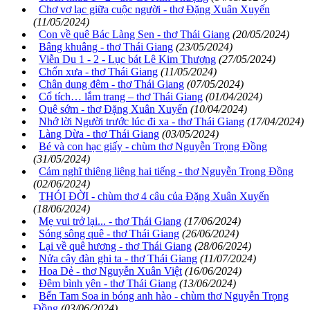
Chơ vơ lạc giữa cuộc người - thơ Đặng Xuân Xuyến
(11/05/2024)
Con về quê Bác Làng Sen - thơ Thái Giang
(20/05/2024)
Bâng khuâng - thơ Thái Giang
(23/05/2024)
Viễn Du 1 - 2 - Lục bát Lê Kim Thượng
(27/05/2024)
Chốn xưa - thơ Thái Giang
(11/05/2024)
Chân dung đêm - thơ Thái Giang
(07/05/2024)
Cổ tích… lắm trang – thơ Thái Giang
(01/04/2024)
Quê sớm - thơ Đặng Xuân Xuyến
(10/04/2024)
Nhớ lời Người trước lúc đi xa - thơ Thái Giang
(17/04/2024)
Làng Dừa - thơ Thái Giang
(03/05/2024)
Bé và con hạc giấy - chùm thơ Nguyễn Trọng Đồng
(31/05/2024)
Cảm nghĩ thiêng liêng hai tiếng - thơ Nguyễn Trọng Đồng
(02/06/2024)
THÓI ĐỜI - chùm thơ 4 câu của Đặng Xuân Xuyến
(18/06/2024)
Mẹ vui trở lại... - thơ Thái Giang
(17/06/2024)
Sóng sông quê - thơ Thái Giang
(26/06/2024)
Lại về quê hương - thơ Thái Giang
(28/06/2024)
Nửa cây đàn ghi ta - thơ Thái Giang
(11/07/2024)
Hoa Dẻ - thơ Nguyễn Xuân Việt
(16/06/2024)
Đêm bình yên - thơ Thái Giang
(13/06/2024)
Bến Tam Soa in bóng anh hào - chùm thơ Nguyễn Trọng
Đồng
(03/06/2024)