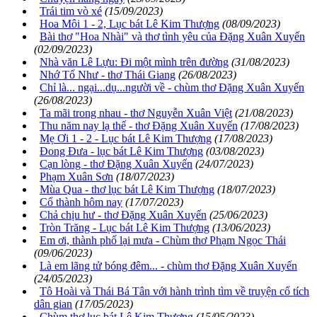
Trái tim vò xé
(15/09/2023)
Hoa Môi 1 - 2, Lục bát Lê Kim Thượng
(08/09/2023)
Bài thơ "Hoa Nhài" và thơ tình yêu của Đặng Xuân Xuyến
(02/09/2023)
Nhà văn Lê Lựu: Đi một mình trên đường
(31/08/2023)
Nhớ Tố Như - thơ Thái Giang
(26/08/2023)
Chỉ là... ngại...dụ...người về - chùm thơ Đặng Xuân Xuyến
(26/08/2023)
Ta mãi trong nhau - thơ Nguyễn Xuân Việt
(21/08/2023)
Thu năm nay lạ thế - thơ Đặng Xuân Xuyến
(17/08/2023)
Mẹ Ơi 1 - 2 - Lục bát Lê Kim Thượng
(17/08/2023)
Đong Đưa - lục bát Lê Kim Thượng
(03/08/2023)
Cạn lòng - thơ Đặng Xuân Xuyến
(24/07/2023)
Phạm Xuân Sơn
(18/07/2023)
Mùa Qua - thơ lục bát Lê Kim Thượng
(18/07/2023)
Cổ thành hôm nay
(17/07/2023)
Chả chịu hư - thơ Đặng Xuân Xuyến
(25/06/2023)
Tròn Trăng - Lục bát Lê Kim Thượng
(13/06/2023)
Em ơi, thành phố lại mưa - Chùm thơ Phạm Ngọc Thái
(09/06/2023)
Là em lãng tử bóng đêm... - chùm thơ Đặng Xuân Xuyến
(24/05/2023)
Tô Hoài và Thái Bá Tân với hành trình tìm về truyện cổ tích
dân gian
(17/05/2023)
Chùm thơ lục bát Lê Kim Thượng
(15/05/2023)