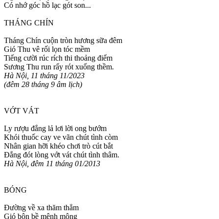
Có nhớ góc hồ lạc gót son...
THÁNG CHÍN
Tháng Chín cuộn tròn hương sữa đêm
Gió Thu vê rối lọn tóc mềm
Tiếng cười rúc rích thi thoảng điểm
Sương Thu run rẩy rót xuống thềm.
Hà Nội, 11 tháng 11/2023
(đêm 28 tháng 9 âm lịch)
VỚT VÁT
Ly rượu đắng lả lơi lời ong bướm
Khói thuốc cay ve vãn chút tình còm
Nhân gian hỡi khéo chơi trò cút bắt
Đắng đót lòng vớt vát chút tình thâm.
Hà Nội, đêm 11 tháng 01/2013
BÓNG
Đường về xa thăm thẳm
Gió bộn bề mênh mông