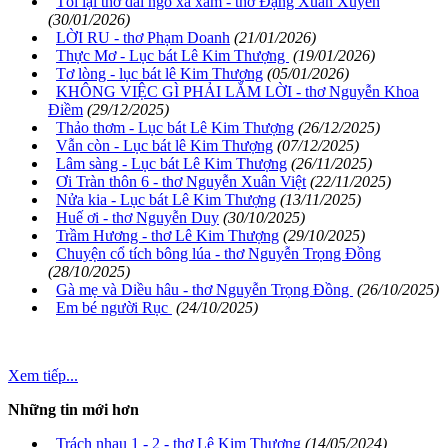
Tôi lại thở dài ngó xa xăm - thơ Đặng Xuân Xuyến
(30/01/2026)
LỜI RU - thơ Phạm Doanh
(21/01/2026)
Thực Mơ - Lục bát Lê Kim Thượng
(19/01/2026)
Tơ lòng - lục bát lê Kim Thượng
(05/01/2026)
KHÔNG VIỆC GÌ PHẢI LẮM LỜI - thơ Nguyễn Khoa
Điềm
(29/12/2025)
Thảo thơm - Lục bát Lê Kim Thượng
(26/12/2025)
Vẫn còn - Lục bát lê Kim Thượng
(07/12/2025)
Lâm sàng - Lục bát Lê Kim Thượng
(26/11/2025)
Ơi Tràn thôn 6 - thơ Nguyễn Xuân Việt
(22/11/2025)
Nửa kia - Lục bát Lê Kim Thượng
(13/11/2025)
Huế ơi - thơ Nguyễn Duy
(30/10/2025)
Trầm Hương - thơ Lê Kim Thượng
(29/10/2025)
Chuyện cổ tích bông lúa - thơ Nguyễn Trọng Đồng
(28/10/2025)
Gà mẹ và Diều hâu - thơ Nguyễn Trọng Đồng
(26/10/2025)
Em bé người Rục
(24/10/2025)
Xem tiếp...
Những tin mới hơn
Trách nhau 1 - 2 - thơ Lê Kim Thượng
(14/05/2024)