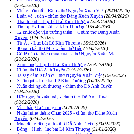
(06/05/2026)
Viếng thăm đền Rậm - thơ Nguyễn Xuân Việt
(29/04/2026)
Luận về... tiền - chùm thơ Đặng Xuân Xuyến
(28/04/2026)
Thanh bình - Lục bát Lê Kim Thượng
(25/04/2026)
Tình quê - Lục bát Lê Kim Thượng
(15/04/2026)
12 khúc độc vận trường thiên - Chùm thơ Đặng Xuân
Xuyến
(14/04/2026)
Từ Ấy - Lục bát Lê Kim Thượng
(16/03/2026)
40 năm bài thơ Mùa xuân nhớ Bác
(10/03/2026)
Có lẽ nào ta trách mùa xuân - thơ Nguyễn Xuân Việt
(28/02/2026)
Xóm làng - Lục bát Lê Kim Thượng
(26/02/2026)
Chùm thơ Đỗ Anh Tuyến
(23/02/2026)
Ta say đắm Xuân ơi - thơ Nguyễn Xuân Việt
(16/02/2026)
Xuân quê - Lục bát Lê Kim Thượng
(10/02/2026)
Xuân đợi người thương - chùm thơ Đỗ Anh Tuyên
(10/02/2026)
Ước nguyện xuân này - chùm thơ Đỗ Anh Tuyên
(08/02/2026)
Về Thắng Lợi cùng em
(06/02/2026)
Ngẫu hứng tháng Chạp 2025 - chùm thơ Đặng Xuân
Xuyến
(04/02/2026)
Mùa đông riêng anh - thơ Đỗ Anh Tuyên
(03/02/2026)
Bóng Hình - lục bát Lê Kim Thượng
(31/01/2026)