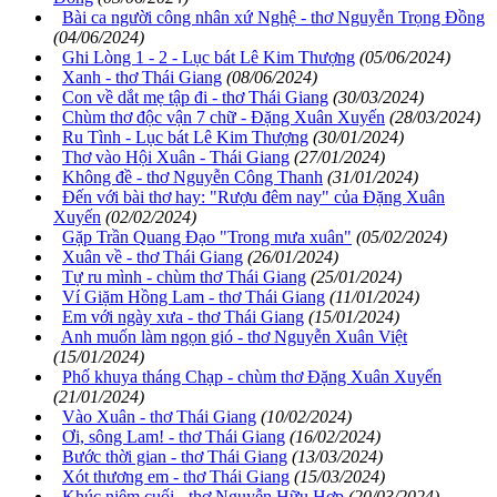
Bài ca người công nhân xứ Nghệ - thơ Nguyễn Trọng Đồng
(04/06/2024)
Ghi Lòng 1 - 2 - Lục bát Lê Kim Thượng
(05/06/2024)
Xanh - thơ Thái Giang
(08/06/2024)
Con về dắt mẹ tập đi - thơ Thái Giang
(30/03/2024)
Chùm thơ độc vận 7 chữ - Đặng Xuân Xuyến
(28/03/2024)
Ru Tình - Lục bát Lê Kim Thượng
(30/01/2024)
Thơ vào Hội Xuân - Thái Giang
(27/01/2024)
Không đề - thơ Nguyễn Công Thanh
(31/01/2024)
Đến với bài thơ hay: "Rượu đêm nay" của Đặng Xuân
Xuyến
(02/02/2024)
Gặp Trần Quang Đạo "Trong mưa xuân"
(05/02/2024)
Xuân về - thơ Thái Giang
(26/01/2024)
Tự ru mình - chùm thơ Thái Giang
(25/01/2024)
Ví Giặm Hồng Lam - thơ Thái Giang
(11/01/2024)
Em với ngày xưa - thơ Thái Giang
(15/01/2024)
Anh muốn làm ngọn gió - thơ Nguyễn Xuân Việt
(15/01/2024)
Phố khuya tháng Chạp - chùm thơ Đặng Xuân Xuyến
(21/01/2024)
Vào Xuân - thơ Thái Giang
(10/02/2024)
Ơi, sông Lam! - thơ Thái Giang
(16/02/2024)
Bước thời gian - thơ Thái Giang
(13/03/2024)
Xót thương em - thơ Thái Giang
(15/03/2024)
Khúc niệm cuối - thơ Nguyễn Hữu Hợp
(20/03/2024)