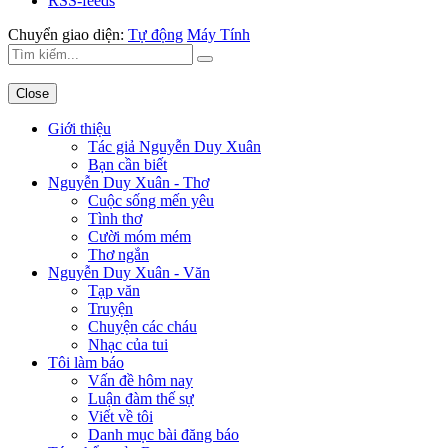
RSS-feeds
Chuyển giao diện:
Tự động
Máy Tính
Close
Giới thiệu
Tác giả Nguyễn Duy Xuân
Bạn cần biết
Nguyễn Duy Xuân - Thơ
Cuộc sống mến yêu
Tình thơ
Cười móm mém
Thơ ngắn
Nguyễn Duy Xuân - Văn
Tạp văn
Truyện
Chuyện các cháu
Nhạc của tui
Tôi làm báo
Vấn đề hôm nay
Luận đàm thế sự
Viết về tôi
Danh mục bài đăng báo