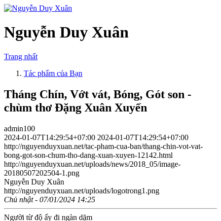
Nguyễn Duy Xuân
Trang nhất
Tác phẩm của Bạn
Tháng Chín, Vớt vát, Bóng, Gót son -
chùm thơ Đặng Xuân Xuyến
admin100
2024-01-07T14:29:54+07:00
2024-01-07T14:29:54+07:00
http://nguyenduyxuan.net/tac-pham-cua-ban/thang-chin-vot-vat-
bong-got-son-chum-tho-dang-xuan-xuyen-12142.html
http://nguyenduyxuan.net/uploads/news/2018_05/image-
20180507202504-1.png
Nguyễn Duy Xuân
http://nguyenduyxuan.net/uploads/logotrong1.png
Chủ nhật - 07/01/2024 14:25
Người từ độ ấy đi ngàn dặm