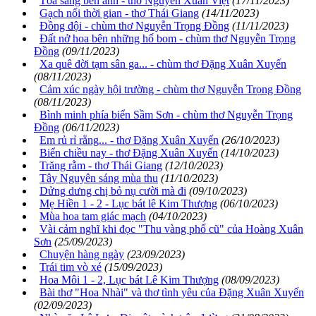
Tỏa sáng bên anh - thơ Nguyễn Xuân Việt
(17/11/2023)
Gạch nối thời gian - thơ Thái Giang
(14/11/2023)
Đồng đội - chùm thơ Nguyễn Trọng Đồng
(11/11/2023)
Đất nở hoa bên những hố bom - chùm thơ Nguyễn Trọng
Đồng
(09/11/2023)
Xa quê đời tạm sân ga... - chùm thơ Đặng Xuân Xuyến
(08/11/2023)
Cảm xúc ngày hội trường - chùm thơ Nguyễn Trọng Đồng
(08/11/2023)
Bình minh phía biển Sầm Sơn - chùm thơ Nguyễn Trọng
Đồng
(06/11/2023)
Em rủ rỉ rằng... - thơ Đặng Xuân Xuyến
(26/10/2023)
Biển chiều nay - thơ Đặng Xuân Xuyến
(14/10/2023)
Trăng rằm - thơ Thái Giang
(12/10/2023)
Tây Nguyên sáng mùa thu
(11/10/2023)
Dửng dưng chị bỏ nụ cười mà đi
(09/10/2023)
Mẹ Hiền 1 - 2 - Lục bát lê Kim Thượng
(06/10/2023)
Mùa hoa tam giác mạch
(04/10/2023)
Vài cảm nghĩ khi đọc "Thu vàng phố cũ" của Hoàng Xuân
Sơn
(25/09/2023)
Chuyện hàng ngày
(23/09/2023)
Trái tim vò xé
(15/09/2023)
Hoa Môi 1 - 2, Lục bát Lê Kim Thượng
(08/09/2023)
Bài thơ "Hoa Nhài" và thơ tình yêu của Đặng Xuân Xuyến
(02/09/2023)