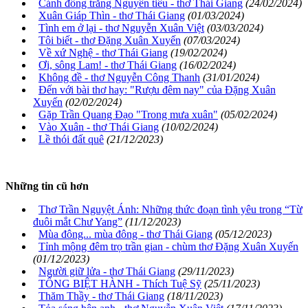
Cánh đồng trăng Nguyên tiêu - thơ Thái Giang
(24/02/2024)
Xuân Giáp Thìn - thơ Thái Giang
(01/03/2024)
Tình em ở lại - thơ Nguyễn Xuân Việt
(03/03/2024)
Tôi biết - thơ Đặng Xuân Xuyến
(07/03/2024)
Về xứ Nghệ - thơ Thái Giang
(19/02/2024)
Ơi, sông Lam! - thơ Thái Giang
(16/02/2024)
Không đề - thơ Nguyễn Công Thanh
(31/01/2024)
Đến với bài thơ hay: "Rượu đêm nay" của Đặng Xuân
Xuyến
(02/02/2024)
Gặp Trần Quang Đạo "Trong mưa xuân"
(05/02/2024)
Vào Xuân - thơ Thái Giang
(10/02/2024)
Lề thói đất quê
(21/12/2023)
Những tin cũ hơn
Thơ Trần Nguyệt Ánh: Những thức đoạn tình yêu trong “Từ
đuôi mắt Chư Yang”
(11/12/2023)
Mùa đông... mùa đông - thơ Thái Giang
(05/12/2023)
Tỉnh mộng đêm trọ trần gian - chùm thơ Đặng Xuân Xuyến
(01/12/2023)
Người giữ lửa - thơ Thái Giang
(29/11/2023)
TỐNG BIỆT HÀNH - Thích Tuệ Sỹ
(25/11/2023)
Thăm Thầy - thơ Thái Giang
(18/11/2023)