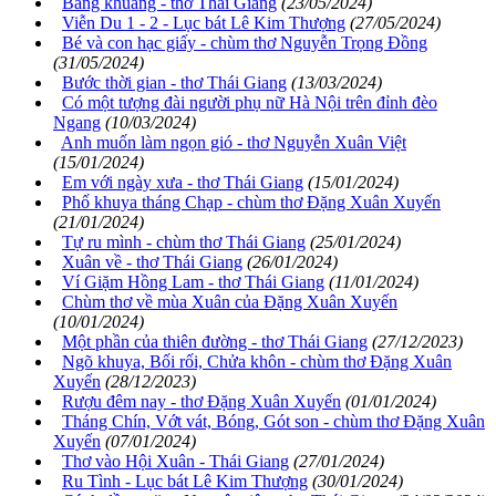
Bâng khuâng - thơ Thái Giang
(23/05/2024)
Viễn Du 1 - 2 - Lục bát Lê Kim Thượng
(27/05/2024)
Bé và con hạc giấy - chùm thơ Nguyễn Trọng Đồng
(31/05/2024)
Bước thời gian - thơ Thái Giang
(13/03/2024)
Có một tượng đài người phụ nữ Hà Nội trên đỉnh đèo
Ngang
(10/03/2024)
Anh muốn làm ngọn gió - thơ Nguyễn Xuân Việt
(15/01/2024)
Em với ngày xưa - thơ Thái Giang
(15/01/2024)
Phố khuya tháng Chạp - chùm thơ Đặng Xuân Xuyến
(21/01/2024)
Tự ru mình - chùm thơ Thái Giang
(25/01/2024)
Xuân về - thơ Thái Giang
(26/01/2024)
Ví Giặm Hồng Lam - thơ Thái Giang
(11/01/2024)
Chùm thơ về mùa Xuân của Đặng Xuân Xuyến
(10/01/2024)
Một phần của thiên đường - thơ Thái Giang
(27/12/2023)
Ngõ khuya, Bối rối, Chửa khôn - chùm thơ Đặng Xuân
Xuyến
(28/12/2023)
Rượu đêm nay - thơ Đặng Xuân Xuyến
(01/01/2024)
Tháng Chín, Vớt vát, Bóng, Gót son - chùm thơ Đặng Xuân
Xuyến
(07/01/2024)
Thơ vào Hội Xuân - Thái Giang
(27/01/2024)
Ru Tình - Lục bát Lê Kim Thượng
(30/01/2024)