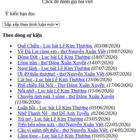
Click để đánh giá bài viết
Ý kiến bạn đọc
Theo dòng sự kiện
Quê Chiều - Lục bát Lê Kim Thượng
(03/08/2026)
Về Đà Lạt cùng em - thơ Nguyễn Xuân Việt
(19/07/2026)
Dòng Đời - Lục bát Lê Kim Thượng
(18/07/2026)
Lòng trần - thơ Đặng Xuân Xuyến
(14/07/2026)
Ngọt lành - Lục bát Lê Kim Thượng
(07/07/2026)
Ơi 49 thân thương! - thơ Nguyễn Xuân Việt
(06/07/2026)
Cát bụi - Lục bát Lê Kim Thượng
(23/06/2026)
Phố chiều Hà Nội - Thơ Đặng Xuân Xuyến
(17/06/2026)
Nỗi nhớ - Lục bát Lê Kim Thượng
(15/06/2026)
Chuyện tình ngã 3 sông - thơ Đặng Xuân Xuyến
(11/06/2026)
Luân hồi - Lục bát Lê Kim Thượng
(03/06/2026)
Nhớ Thanh Nê - thơ Đỗ Anh Tuyến
(02/06/2026)
Trả nợ - Lục bát Lê Kim Thượng
(23/05/2026)
Trên bến sông xưa - thơ Nguyễn Xuân Việt
(22/05/2026)
Câu ví giặm dệt thêu - thơ Nguyễn Xuân Việt
(14/05/2026)
Lắng lòng - Lục bát Lê Kim Thượng
(10/05/2026)