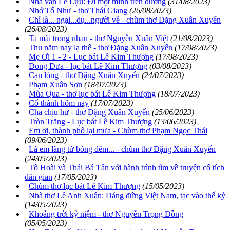
Nhà văn Lê Lựu: Đi một mình trên đường
(31/08/2023)
Nhớ Tố Như - thơ Thái Giang
(26/08/2023)
Chỉ là... ngại...dụ...người về - chùm thơ Đặng Xuân Xuyến
(26/08/2023)
Ta mãi trong nhau - thơ Nguyễn Xuân Việt
(21/08/2023)
Thu năm nay lạ thế - thơ Đặng Xuân Xuyến
(17/08/2023)
Mẹ Ơi 1 - 2 - Lục bát Lê Kim Thượng
(17/08/2023)
Đong Đưa - lục bát Lê Kim Thượng
(03/08/2023)
Cạn lòng - thơ Đặng Xuân Xuyến
(24/07/2023)
Phạm Xuân Sơn
(18/07/2023)
Mùa Qua - thơ lục bát Lê Kim Thượng
(18/07/2023)
Cổ thành hôm nay
(17/07/2023)
Chả chịu hư - thơ Đặng Xuân Xuyến
(25/06/2023)
Tròn Trăng - Lục bát Lê Kim Thượng
(13/06/2023)
Em ơi, thành phố lại mưa - Chùm thơ Phạm Ngọc Thái
(09/06/2023)
Là em lãng tử bóng đêm... - chùm thơ Đặng Xuân Xuyến
(24/05/2023)
Tô Hoài và Thái Bá Tân với hành trình tìm về truyện cổ tích
dân gian
(17/05/2023)
Chùm thơ lục bát Lê Kim Thượng
(15/05/2023)
Nhà thơ Lê Anh Xuân: Dáng đứng Việt Nam, tạc vào thế kỷ
(14/05/2023)
Khoảng trời kỷ niệm - thơ Nguyễn Trọng Đồng
(05/05/2023)