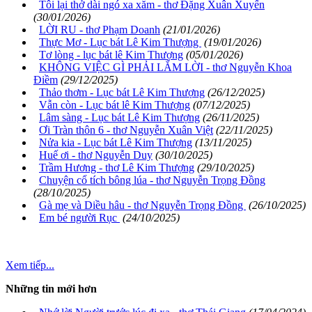
Tôi lại thở dài ngó xa xăm - thơ Đặng Xuân Xuyến
(30/01/2026)
LỜI RU - thơ Phạm Doanh
(21/01/2026)
Thực Mơ - Lục bát Lê Kim Thượng
(19/01/2026)
Tơ lòng - lục bát lê Kim Thượng
(05/01/2026)
KHÔNG VIỆC GÌ PHẢI LẮM LỜI - thơ Nguyễn Khoa
Điềm
(29/12/2025)
Thảo thơm - Lục bát Lê Kim Thượng
(26/12/2025)
Vẫn còn - Lục bát lê Kim Thượng
(07/12/2025)
Lâm sàng - Lục bát Lê Kim Thượng
(26/11/2025)
Ơi Tràn thôn 6 - thơ Nguyễn Xuân Việt
(22/11/2025)
Nửa kia - Lục bát Lê Kim Thượng
(13/11/2025)
Huế ơi - thơ Nguyễn Duy
(30/10/2025)
Trầm Hương - thơ Lê Kim Thượng
(29/10/2025)
Chuyện cổ tích bông lúa - thơ Nguyễn Trọng Đồng
(28/10/2025)
Gà mẹ và Diều hâu - thơ Nguyễn Trọng Đồng
(26/10/2025)
Em bé người Rục
(24/10/2025)
Xem tiếp...
Những tin mới hơn