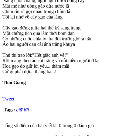
Nắng chói chang, ngồi nghỉ dưới bóng cây
Mát mẻ như uống gáo dừa nước lã
Chim ríu rít gọi nhau trong chùm lá
Tôi lại nhớ về cây gạo của làng
Cây gạo đứng giữa hai thế kỷ sang trang
Một chứng tích qua lắm thời bom đạn
Có những cuộc chia ly lứa đôi trước giờ ra trận
Áo hai người đan cài ánh trăng khuya
Thủ thỉ trao lời:"Hết giặc anh về!"
Rồi mang theo áo cài trăng và nỗi niềm người ở lại
Hoa gạo đỏ giữ lời yêu... thắm mãi
Cứ gì phải đợi... tháng ba...!
Thái Giang
Tweet
Tags:
giữ lời
Tổng số điểm của bài viết là: 0 trong 0 đánh giá