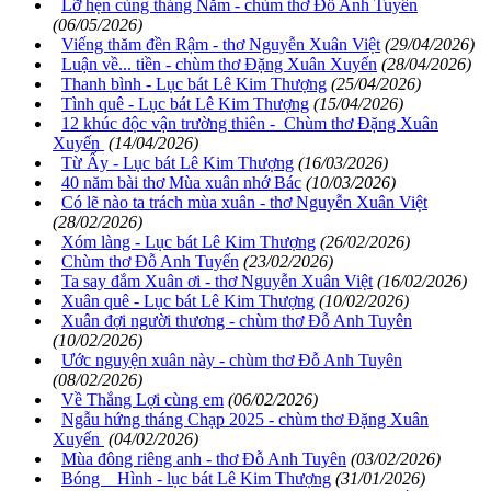
Lỡ hẹn cùng tháng Năm - chùm thơ Đỗ Anh Tuyến
(06/05/2026)
Viếng thăm đền Rậm - thơ Nguyễn Xuân Việt
(29/04/2026)
Luận về... tiền - chùm thơ Đặng Xuân Xuyến
(28/04/2026)
Thanh bình - Lục bát Lê Kim Thượng
(25/04/2026)
Tình quê - Lục bát Lê Kim Thượng
(15/04/2026)
12 khúc độc vận trường thiên - Chùm thơ Đặng Xuân
Xuyến
(14/04/2026)
Từ Ấy - Lục bát Lê Kim Thượng
(16/03/2026)
40 năm bài thơ Mùa xuân nhớ Bác
(10/03/2026)
Có lẽ nào ta trách mùa xuân - thơ Nguyễn Xuân Việt
(28/02/2026)
Xóm làng - Lục bát Lê Kim Thượng
(26/02/2026)
Chùm thơ Đỗ Anh Tuyến
(23/02/2026)
Ta say đắm Xuân ơi - thơ Nguyễn Xuân Việt
(16/02/2026)
Xuân quê - Lục bát Lê Kim Thượng
(10/02/2026)
Xuân đợi người thương - chùm thơ Đỗ Anh Tuyên
(10/02/2026)
Ước nguyện xuân này - chùm thơ Đỗ Anh Tuyên
(08/02/2026)
Về Thắng Lợi cùng em
(06/02/2026)
Ngẫu hứng tháng Chạp 2025 - chùm thơ Đặng Xuân
Xuyến
(04/02/2026)
Mùa đông riêng anh - thơ Đỗ Anh Tuyên
(03/02/2026)
Bóng Hình - lục bát Lê Kim Thượng
(31/01/2026)