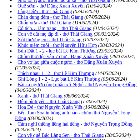
Nhớ lời Người trước lúc đi xa - thơ Thái Giang
(17/04/2024)
Quê sớm - thơ Đặng Xuân Xuyến
(10/04/2024)
Làng Dừa - thơ Thái Giang
(03/05/2024)
Chân dung đêm - thơ Thái Giang
(07/05/2024)
Chốn xưa - thơ Thái Giang
(11/05/2024)
Cổ tích… lắm trang – thơ Thái Giang
(01/04/2024)
Con về dắt mẹ tập đi - thơ Thái Giang
(30/03/2024)
Xót thương em - thơ Thái Giang
(15/03/2024)
Khúc niệm cuối - thơ Nguyễn Hữu Hợp
(20/03/2024)
Bùn Đất 1 - 2 - lục bát Lê Kim Thượng
(23/03/2024)
Chùm thơ độc vận 7 chữ - Đặng Xuân Xuyến
(28/03/2024)
Chơ vơ lạc giữa cuộc người - thơ Đặng Xuân Xuyến
(11/05/2024)
Trách nhau 1 - 2 - thơ Lê Kim Thượng
(14/05/2024)
Ghi Lòng 1 - 2 - Lục bát Lê Kim Thượng
(05/06/2024)
Bài ca người công nhân xứ Nghệ - thơ Nguyễn Trọng Đồng
(04/06/2024)
Xanh - thơ Thái Giang
(08/06/2024)
Đêm bình yên - thơ Thái Giang
(13/06/2024)
Hoa Dẻ - thơ Nguyễn Xuân Việt
(16/06/2024)
Bến Tam Soa in bóng anh hào - chùm thơ Nguyễn Trọng
Đồng
(03/06/2024)
Cảm nghĩ thiêng liêng hai tiếng - thơ Nguyễn Trọng Đồng
(02/06/2024)
Con về quê Bác Làng Sen - thơ Thái Giang
(20/05/2024)