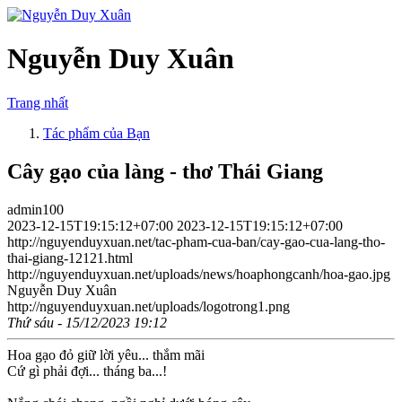
Nguyễn Duy Xuân
Trang nhất
Tác phẩm của Bạn
Cây gạo của làng - thơ Thái Giang
admin100
2023-12-15T19:15:12+07:00
2023-12-15T19:15:12+07:00
http://nguyenduyxuan.net/tac-pham-cua-ban/cay-gao-cua-lang-tho-
thai-giang-12121.html
http://nguyenduyxuan.net/uploads/news/hoaphongcanh/hoa-gao.jpg
Nguyễn Duy Xuân
http://nguyenduyxuan.net/uploads/logotrong1.png
Thứ sáu - 15/12/2023 19:12
Hoa gạo đỏ giữ lời yêu... thắm mãi
Cứ gì phải đợi... tháng ba...!