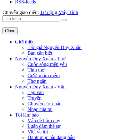
RSS-feeds
Chuyển giao diện:
Tự động
Máy Tính
Close
Giới thiệu
Tác giả Nguyễn Duy Xuân
Bạn cần biết
Nguyễn Duy Xuân - Thơ
Cuộc sống mến yêu
Tình thơ
Cười móm mém
Thơ ngắn
Nguyễn Duy Xuân - Văn
Tạp văn
Truyện
Chuyện các cháu
Nhạc của tui
Tôi làm báo
Vấn đề hôm nay
Luận đàm thế sự
Viết về tôi
Danh mục bài đăng báo