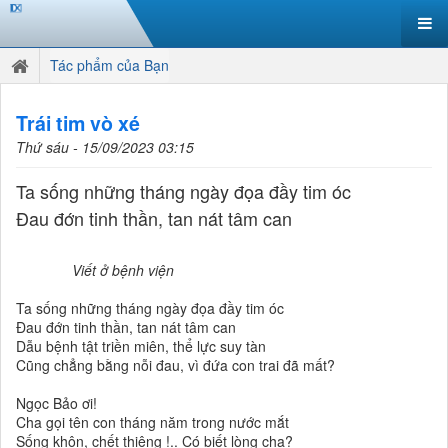
Tác phẩm của Bạn
Trái tim vò xé
Thứ sáu - 15/09/2023 03:15
Ta sống những tháng ngày đọa đầy tim óc
Đau đớn tinh thần, tan nát tâm can
Viết ở bệnh viện
Ta sống những tháng ngày đọa đầy tim óc
Đau đớn tinh thần, tan nát tâm can
Dẫu bệnh tật triền miên, thể lực suy tàn
Cũng chẳng bằng nỗi đau, vì đứa con trai đã mất?
Ngọc Bảo ơi!
Cha gọi tên con tháng năm trong nước mắt
Sống khôn, chết thiêng !.. Có biết lòng cha?