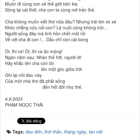
Muốn đi cùng con về thế giới bên kia
Sống lại cái thời, cha con ta cùng nơi trần thế.
Cha không muốn viết thơ nữa đâu? Nhưng trái tim vò xé
Khóc chẳng cứu nổi con? Lệ nuốt cũng không trôi...
Người sống đây mà linh hồn chết mất rồi
Về với cha đi con !... Dẫu chỉ còn cái bóng
Ôi, thi ca! Ôi, thi ca ảo mộng!
Ngàn năm sau: Nhân thế hỡi, người ơi!
Hãy khắc tên cha con tôi
lên một góc giữa trời
Ghi lại nỗi đau này
Của một nhà thơ đã phải sống
đến hết đời như thế.
4.9.2023
PHẠM NGỌC THÁI
Tags:
đau đớn
,
tinh thần
,
tháng ngày
,
tan nát