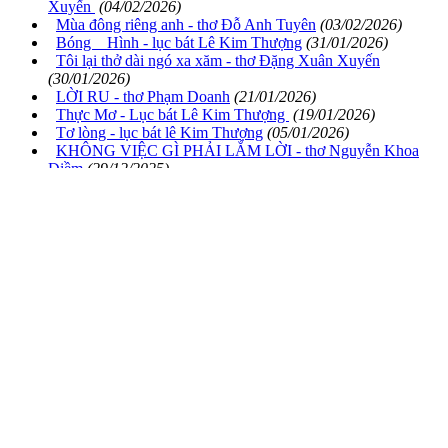
Xuyến
(04/02/2026)
Mùa đông riêng anh - thơ Đỗ Anh Tuyên
(03/02/2026)
Bóng Hình - lục bát Lê Kim Thượng
(31/01/2026)
Tôi lại thở dài ngó xa xăm - thơ Đặng Xuân Xuyến
(30/01/2026)
LỜI RU - thơ Phạm Doanh
(21/01/2026)
Thực Mơ - Lục bát Lê Kim Thượng
(19/01/2026)
Tơ lòng - lục bát lê Kim Thượng
(05/01/2026)
KHÔNG VIỆC GÌ PHẢI LẮM LỜI - thơ Nguyễn Khoa
Điềm
(29/12/2025)
Thảo thơm - Lục bát Lê Kim Thượng
(26/12/2025)
Vẫn còn - Lục bát lê Kim Thượng
(07/12/2025)
Lâm sàng - Lục bát Lê Kim Thượng
(26/11/2025)
Ơi Tràn thôn 6 - thơ Nguyễn Xuân Việt
(22/11/2025)
Nửa kia - Lục bát Lê Kim Thượng
(13/11/2025)
Huế ơi - thơ Nguyễn Duy
(30/10/2025)
Trầm Hương - thơ Lê Kim Thượng
(29/10/2025)
Chuyện cổ tích bông lúa - thơ Nguyễn Trọng Đồng
(28/10/2025)
Gà mẹ và Diều hâu - thơ Nguyễn Trọng Đồng
(26/10/2025)
Em bé người Rục
(24/10/2025)
Xem tiếp...