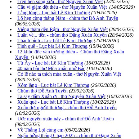
Trên bến sông xưa - thơ Nguyễn Xuân Việt
(22/05/2026)
Câu ví giặm dệt thêu - thơ Nguyễn Xuân Việt
(14/05/2026)
Lắng lòng - Lục bát Lê Kim Thượng
(10/05/2026)
Lỡ hẹn cùng tháng Năm - chùm thơ Đỗ Anh Tuyến
(06/05/2026)
Viếng thăm đền Rậm - thơ Nguyễn Xuân Việt
(29/04/2026)
Luận về... tiền - chùm thơ Đặng Xuân Xuyến
(28/04/2026)
Thanh bình - Lục bát Lê Kim Thượng
(25/04/2026)
Tình quê - Lục bát Lê Kim Thượng
(15/04/2026)
12 khúc độc vận trường thiên - Chùm thơ Đặng Xuân
Xuyến
(14/04/2026)
Từ Ấy - Lục bát Lê Kim Thượng
(16/03/2026)
40 năm bài thơ Mùa xuân nhớ Bác
(10/03/2026)
Có lẽ nào ta trách mùa xuân - thơ Nguyễn Xuân Việt
(28/02/2026)
Xóm làng - Lục bát Lê Kim Thượng
(26/02/2026)
Chùm thơ Đỗ Anh Tuyến
(23/02/2026)
Ta say đắm Xuân ơi - thơ Nguyễn Xuân Việt
(16/02/2026)
Xuân quê - Lục bát Lê Kim Thượng
(10/02/2026)
Xuân đợi người thương - chùm thơ Đỗ Anh Tuyên
(10/02/2026)
Ước nguyện xuân này - chùm thơ Đỗ Anh Tuyên
(08/02/2026)
Về Thắng Lợi cùng em
(06/02/2026)
Ngẫu hứng tháng Chạp 2025 - chùm thơ Đặng Xuân