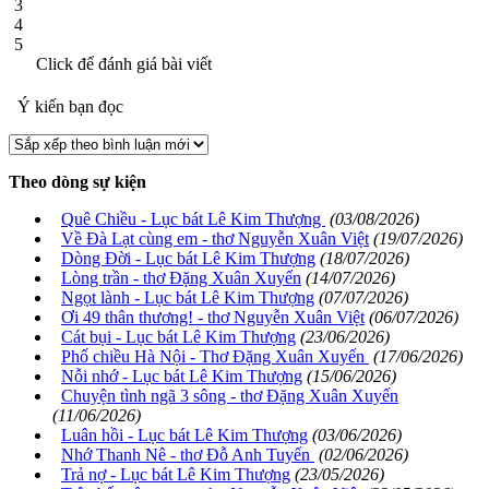
3
4
5
Click để đánh giá bài viết
Ý kiến bạn đọc
Theo dòng sự kiện
Quê Chiều - Lục bát Lê Kim Thượng
(03/08/2026)
Về Đà Lạt cùng em - thơ Nguyễn Xuân Việt
(19/07/2026)
Dòng Đời - Lục bát Lê Kim Thượng
(18/07/2026)
Lòng trần - thơ Đặng Xuân Xuyến
(14/07/2026)
Ngọt lành - Lục bát Lê Kim Thượng
(07/07/2026)
Ơi 49 thân thương! - thơ Nguyễn Xuân Việt
(06/07/2026)
Cát bụi - Lục bát Lê Kim Thượng
(23/06/2026)
Phố chiều Hà Nội - Thơ Đặng Xuân Xuyến
(17/06/2026)
Nỗi nhớ - Lục bát Lê Kim Thượng
(15/06/2026)
Chuyện tình ngã 3 sông - thơ Đặng Xuân Xuyến
(11/06/2026)
Luân hồi - Lục bát Lê Kim Thượng
(03/06/2026)
Nhớ Thanh Nê - thơ Đỗ Anh Tuyến
(02/06/2026)
Trả nợ - Lục bát Lê Kim Thượng
(23/05/2026)