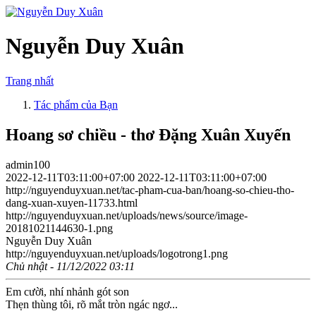
Nguyễn Duy Xuân
Trang nhất
Tác phẩm của Bạn
Hoang sơ chiều - thơ Đặng Xuân Xuyến
admin100
2022-12-11T03:11:00+07:00
2022-12-11T03:11:00+07:00
http://nguyenduyxuan.net/tac-pham-cua-ban/hoang-so-chieu-tho-
dang-xuan-xuyen-11733.html
http://nguyenduyxuan.net/uploads/news/source/image-
20181021144630-1.png
Nguyễn Duy Xuân
http://nguyenduyxuan.net/uploads/logotrong1.png
Chủ nhật - 11/12/2022 03:11
Em cười, nhí nhảnh gót son
Thẹn thùng tôi, rõ mắt tròn ngác ngơ...