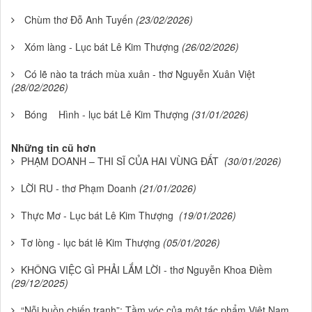
Chùm thơ Đỗ Anh Tuyến
(23/02/2026)
Xóm làng - Lục bát Lê Kim Thượng
(26/02/2026)
Có lẽ nào ta trách mùa xuân - thơ Nguyễn Xuân Việt
(28/02/2026)
Bóng Hình - lục bát Lê Kim Thượng
(31/01/2026)
Những tin cũ hơn
PHẠM DOANH – THI SĨ CỦA HAI VÙNG ĐẤT
(30/01/2026)
LỜI RU - thơ Phạm Doanh
(21/01/2026)
Thực Mơ - Lục bát Lê Kim Thượng
(19/01/2026)
Tơ lòng - lục bát lê Kim Thượng
(05/01/2026)
KHÔNG VIỆC GÌ PHẢI LẮM LỜI - thơ Nguyễn Khoa Điềm
(29/12/2025)
“Nỗi buồn chiến tranh”: Tầm vóc của một tác phẩm Việt Nam