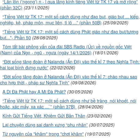
“Lẫn lộn ('ngọng') n - l qua lăng kính tiếng Việt từ TK 17 và mở rộng”
(phần 32C)
(23/11/2025)
“Tiếng Việt từ TK 17: một số cách dùng như đạo bụt, giáo bụt ... kiếp,
nghiệp, kệ, pháp môn, mục liên, tì lô ...” (phần 50B)
(25/09/2025)
“Tiếng Việt từ TK 17: một số cách dùng Phật giáo như đạo bụt/tượng
bụt..."- Phần 50
(28/08/2025)
Tóm tắt bài phỏng vấn của đài SBS Radio (Úc) về nguồn gốc Việt
(Nam) của Ngọ - ngũ - ngựa (ngày 14/1/2026)
(18/01/2026)
“Đời sống tăng đoàn ở Nalanda (Ấn Độ) vào thế kỉ 7 theo Nghĩa Tịnh:
hai loại bình đựng nước”
(22/02/2026)
“Đời sống tăng đoàn ở Nalanda (Ấn Độ) vào thế kỉ 7: chào nhau sao
cho hợp thời - pháp sư Nghĩa Tịnh”
(09/08/2026)
A Di Đà Phật hay A Mi Đà Phật?
(30/05/2026)
“Tiếng Việt từ TK 17: một số cách dùng như bề tràng, nói khoét, nói
hoặc, xác mấy, xa xác ...`” (phần 37B)
(28/04/2026)
Kính Gửi Tiếng Việt, Khiêm Gửi Bản Thân
(23/02/2026)
Lại chuyện dùng sai danh xưng “phu nhân”
(30/07/2025)
Từ nguyên của "khăm" trong "chơi khăm"
(19/07/2025)