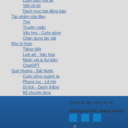
Luận đàm thế sự
Viết về tôi
Danh mục bài đăng báo
Tác phẩm của Bạn
Thơ
Truyện ngắn
Văn học - Cuộc sống
Chân dung tác giả
Kho tri thức
Tiếng Việt
Lịch sử - Văn hóa
Nhân vật & Sự kiện
ChatGPT
Quê Hương - Đất Nước
Cuộc sống quanh ta
Phong tục - Lễ hội
Di tích - Danh thắng
Kể chuyện làng
Cà phê sáng
Chúng tôi trên mạng xã hội
Đọc 30s
Thơ phổ nhạc
Chúng tôi trên mạng xã hội
Tôi vẽ
Thích Minh Tuệ