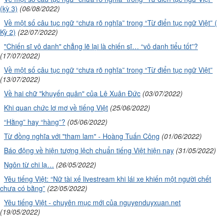
(kỳ 3)
(06/08/2022)
Về một số câu tục ngữ “chưa rõ nghĩa” trong “Từ điển tục ngữ Việt” (
Kỳ 2)
(22/07/2022)
"Chiến sĩ vô danh" chẳng lẽ lại là chiến sĩ… “vô danh tiểu tốt”?
(17/07/2022)
Về một số câu tục ngữ “chưa rõ nghĩa” trong “Từ điển tục ngữ Việt”
(13/07/2022)
Về hai chữ "khuyến quân" của Lê Xuân Đức
(03/07/2022)
Khi quan chức lơ mơ về tiếng Việt
(25/06/2022)
“Hằng” hay “hàng”?
(05/06/2022)
Từ đồng nghĩa với "tham lam" - Hoàng Tuấn Công
(01/06/2022)
Báo động về hiện tượng lệch chuẩn tiếng Việt hiện nay
(31/05/2022)
Ngôn từ chi lạ…
(26/05/2022)
Yêu tiếng Việt: “Nữ tài xế livestream khi lái xe khiến một người chết
chưa có bằng”
(22/05/2022)
Yêu tiếng Việt - chuyên mục mới của nguyenduyxuan.net
(19/05/2022)