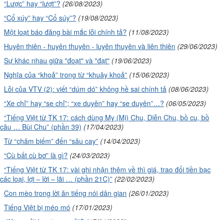
“Lược” hay “lượt”?
(26/08/2023)
“Cổ xúy” hay “Cổ súy”?
(19/08/2023)
Một loạt báo đăng bài mắc lỗi chính tả?
(11/08/2023)
Huyên thiên - huyên thuyên - luyên thuyên và liên thiên
(29/06/2023)
Sự khác nhau giữa "đoạt" và "đạt"
(19/06/2023)
Nghĩa của “khoả” trong từ “khuây khoả”
(15/06/2023)
Lỗi của VTV (2): viết “dúm dó” không hề sai chính tả
(08/06/2023)
“Xe chỉ” hay “se chỉ”; “xe duyên” hay “se duyên”…?
(06/05/2023)
“Tiếng Việt từ TK 17: cách dùng Mỵ (Mị) Chu, Diễn Chu, bồ cu, bồ
câu … Bùi Chu” (phần 39)
(17/04/2023)
Từ “châm biếm” đến “sâu cay”
(14/04/2023)
“Cù bất cù bơ” là gì?
(24/03/2023)
“Tiếng Việt từ TK 17: vài ghi nhận thêm về thì giá, trao đổi tiền bạc
các loại, lợi – lời – lãi … (phần 21C)”
(22/02/2023)
Con mèo trong lời ăn tiếng nói dân gian
(26/01/2023)
Tiếng Việt bị méo mó
(17/01/2023)