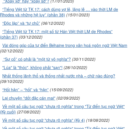
"Xoay xở” hay “xoay sở”?
(17/01/2023)
“Tiếng Việt từ TK 17: cách dùng vợ lẻ, lặng lẻ … vào thời LM de
Rhodes và những hệ luỵ” (phần 38)
(15/01/2023)
“Độc lập” và “tự chủ”
(06/12/2022)
“Tiếng Việt từ TK 17: một số từ Hán Việt thời LM de Rhodes”
(phần 37)
(03/12/2022)
Vài đóng góp của tự điển Béhaine trong văn hoá ngôn ngữ Việt Nam
(02/12/2022)
“Sự cố” có phải là "một từ vô nghĩa"?
(30/11/2022)
"Lúa" là "thóc", không phải "sạn"!
(28/10/2022)
Nhất thống lãnh thổ và thống nhất nước nhà – chữ nào đúng?
(09/10/2022)
“Hối hận” – “hối” và “hận”
(15/09/2022)
Lại chuyện "dốt đặc cán mai"
(02/09/2022)
Về một số câu tục ngữ "chưa rõ nghĩa" trong "Từ điển tục ngữ Việt"
(Kỳ cuối)
(27/08/2022)
Về một số câu tục ngữ "chưa rõ nghĩa" (Kỳ 4)
(18/08/2022)
Về một số câu tục ngữ "chưa rõ nghĩa" trong "Từ điển tục ngữ Việt"