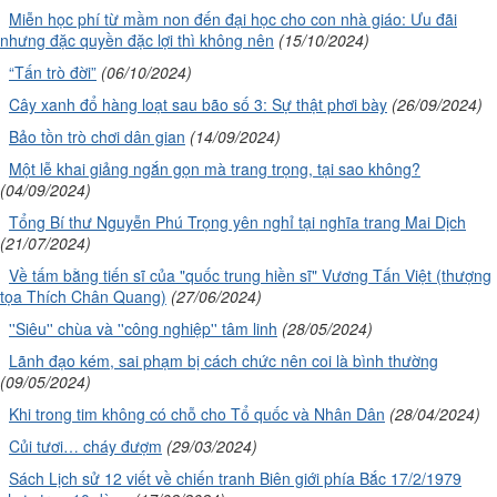
Miễn học phí từ mầm non đến đại học cho con nhà giáo: Ưu đãi
nhưng đặc quyền đặc lợi thì không nên
(15/10/2024)
“Tấn trò đời”
(06/10/2024)
Cây xanh đổ hàng loạt sau bão số 3: Sự thật phơi bày
(26/09/2024)
Bảo tồn trò chơi dân gian
(14/09/2024)
Một lễ khai giảng ngắn gọn mà trang trọng, tại sao không?
(04/09/2024)
Tổng Bí thư Nguyễn Phú Trọng yên nghỉ tại nghĩa trang Mai Dịch
(21/07/2024)
Về tấm bằng tiến sĩ của "quốc trung hiền sĩ" Vương Tấn Việt (thượng
tọa Thích Chân Quang)
(27/06/2024)
''Siêu'' chùa và ''công nghiệp'' tâm linh
(28/05/2024)
Lãnh đạo kém, sai phạm bị cách chức nên coi là bình thường
(09/05/2024)
Khi trong tim không có chỗ cho Tổ quốc và Nhân Dân
(28/04/2024)
Củi tươi… cháy đượm
(29/03/2024)
Sách Lịch sử 12 viết về chiến tranh Biên giới phía Bắc 17/2/1979