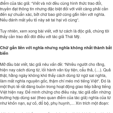
điểm của tác giả: “Viết và nói đều cùng hình thức trao đổi,
truyền đạt thông tin nhưng đặc biệt đối với viết càng phải cần
đến sự chuẩn xác, bởi chữ bao giờ cũng gắn liền với nghĩa.
Nếu đánh mất yếu tố này sẽ tai hại vô cùng”.
Tuy nhiên, xem xong bài viết, với tư cách là độc giả, chúng tôi
thấy cần trao đổi đôi điều với tác giả Thái Mỹ.
Chữ gắn liền với nghĩa nhưng nghĩa không nhất thành bất
biến
Mở đầu bài viết, tác giả nêu vấn đề: “Nhiều người cho rằng,
hiện nay cách dùng từ, lối hành văn tùy tiện, cẩu thả, (…). Quả
thật, hằng ngày không khó thấy cách dùng từ ngữ sai nghĩa,
làm mất nghĩa nguyên gốc, thậm chí méo mó tiếng Việt”. Đó là
một thực tế rất đáng buồn trong hoạt động giao tiếp bằng tiếng
Việt hiện nay. Để minh chứng cho điều này, tác giả dẫn những
trường hợp dùng sai (theo quan điểm của tác giả) nghĩa của từ
như khốn nạn, sự cố, đổ bộ, phụ huynh,… Xin trích một đoạn: