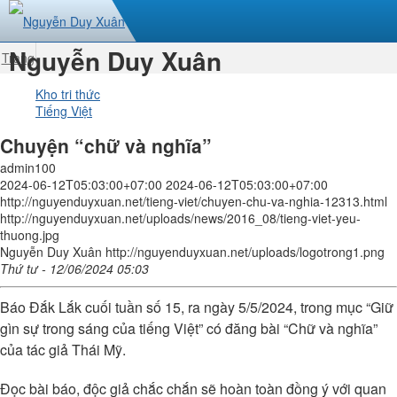
Nguyễn Duy Xuân
Trang
nhất
Kho tri thức
Tiếng Việt
Chuyện “chữ và nghĩa”
admin100
2024-06-12T05:03:00+07:00
2024-06-12T05:03:00+07:00
http://nguyenduyxuan.net/tieng-viet/chuyen-chu-va-nghia-12313.html
http://nguyenduyxuan.net/uploads/news/2016_08/tieng-viet-yeu-
thuong.jpg
Nguyễn Duy Xuân
http://nguyenduyxuan.net/uploads/logotrong1.png
Thứ tư - 12/06/2024 05:03
Báo Đắk Lắk cuối tuần số 15, ra ngày 5/5/2024, trong mục “Giữ
gìn sự trong sáng của tiếng Việt” có đăng bài “Chữ và nghĩa”
của tác giả Thái Mỹ.
Đọc bài báo, độc giả chắc chắn sẽ hoàn toàn đồng ý với quan