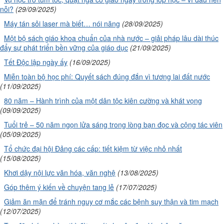
nỗi?
(29/09/2025)
Máy tán sỏi laser mà biết… nói năng
(28/09/2025)
Một bộ sách giáo khoa chuẩn của nhà nước – giải pháp lâu dài thúc
đẩy sự phát triển bền vững của giáo dục
(21/09/2025)
Tết Độc lập ngày ấy
(16/09/2025)
Miễn toàn bộ học phí: Quyết sách đúng đắn vì tương lai đất nước
(11/09/2025)
80 năm – Hành trình của một dân tộc kiên cường và khát vọng
(09/09/2025)
Tuổi trẻ – 50 năm ngọn lửa sáng trong lòng bạn đọc và cộng tác viên
(05/09/2025)
Tổ chức đại hội Đảng các cấp: tiết kiệm từ việc nhỏ nhất
(15/08/2025)
Khơi dậy nội lực văn hóa, văn nghệ
(13/08/2025)
Góp thêm ý kiến về chuyện tang lễ
(17/07/2025)
Giảm ăn mặn để tránh nguy cơ mắc các bệnh suy thận và tim mạch
(12/07/2025)