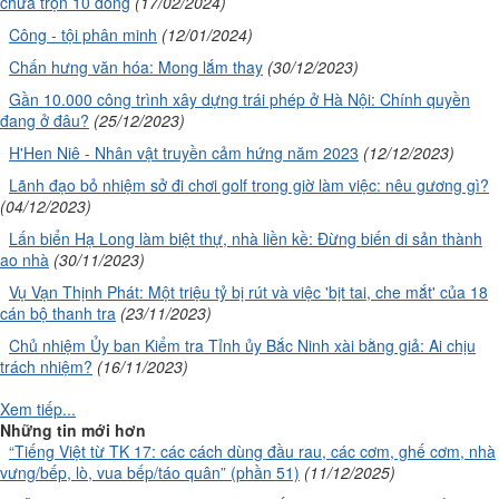
chưa trọn 10 dòng
(17/02/2024)
Công - tội phân minh
(12/01/2024)
Chấn hưng văn hóa: Mong lắm thay
(30/12/2023)
Gần 10.000 công trình xây dựng trái phép ở Hà Nội: Chính quyền
đang ở đâu?
(25/12/2023)
H'Hen Niê - Nhân vật truyền cảm hứng năm 2023
(12/12/2023)
Lãnh đạo bỏ nhiệm sở đi chơi golf trong giờ làm việc: nêu gương gì?
(04/12/2023)
Lấn biển Hạ Long làm biệt thự, nhà liền kề: Đừng biến di sản thành
ao nhà
(30/11/2023)
Vụ Vạn Thịnh Phát: Một triệu tỷ bị rút và việc 'bịt tai, che mắt' của 18
cán bộ thanh tra
(23/11/2023)
Chủ nhiệm Ủy ban Kiểm tra Tỉnh ủy Bắc Ninh xài bằng giả: Ai chịu
trách nhiệm?
(16/11/2023)
Xem tiếp...
Những tin mới hơn
“Tiếng Việt từ TK 17: các cách dùng đầu rau, các cơm, ghế cơm, nhà
vưng/bếp, lò, vua bếp/táo quân” (phần 51)
(11/12/2025)