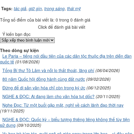
Tags:
tác giả
,
giữ gìn
,
trong sáng
,
thái mỹ
Tổng số điểm của bài viết là: 0 trong 0 đánh giá
Click để đánh giá bài viết
Ý kiến bạn đọc
Theo dòng sự kiện
Le Paria – tiếng nói đầu tiên của các dân tộc thuộc địa trên diễn đàn
quốc tế
(01/08/2026)
Tổng Bí thư Tô Lâm và nỗi lo thất thoát, lãng phí
(06/04/2026)
80 năm Quốc hội đồng hành cùng đất nước
(09/02/2026)
Đừng để di sản văn hóa chỉ còn trong ký ức
(06/12/2025)
NGHE & ĐỌC: Ai đang làm cho văn hóa tụt dốc?
(20/11/2025)
Nghe Đọc: Từ một buổi gặp mặt, nghĩ về cách lãnh đạo thời nay
(19/11/2025)
NGHE & ĐỌC: Quốc kỳ – biểu tượng thiêng liêng không thể tùy tiện
sử dụng
(09/10/2025)
Vụ học trò túm tóc, quật ngã cô giáo ngay trong lớp học – vì đâu nên