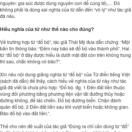
nguyên: gia súc được dùng nguyên con để cúng tế),… Đó
không phải là dùng sai nghĩa của từ dẫn đến “vô lý” như tác giả
đã nêu.
Hiểu nghĩa của từ như thế nào cho đúng?
Về trường hợp từ “đổ bộ”, tác giả Thái Mỹ đưa dẫn chứng: “Một
bản tin thông báo: “Đêm nay bão sẽ đổ bộ vào thành phố”. Hai
từ “đổ bộ” ở đây được hiểu là dưới mặt đất còn trên không trung
thì sao, chắc không có bão?”.
Xin nêu nội dung giảng nghĩa từ “đổ bộ” của Từ điển tiếng Việt
(sách đã dẫn) để thấy, cách hiểu về nghĩa của từ này như tác
giả đã viết là chưa phù hợp: “Đổ bộ. đg. 1 Đến đất liền thuộc
vùng đối phương bằng phương tiện vận tải đưởng thủy hoặc
đường không, để tác chiến. Đổ bộ đường biển. Chặn đánh
quân đổ bộ. 2 Đến đất liền sau khi vượt biển hoặc không gian.
Bão đổ bộ vào đất liền.”.
Thế cho nên đề xuất của tác giả “Đúng ra chỉ cần dùng từ “đổ”