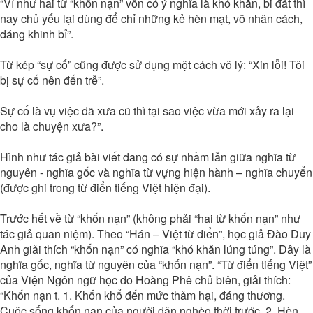
“Ví như hai từ “khốn nạn” vốn có ý nghĩa là khó khăn, bi đát thì
nay chủ yếu lại dùng để chỉ những kẻ hèn mạt, vô nhân cách,
đáng khinh bỉ”.
Từ kép “sự cố” cũng được sử dụng một cách vô lý: “Xin lỗi! Tôi
bị sự cố nên đến trễ”.
Sự cố là vụ việc đã xưa cũ thì tại sao việc vừa mới xảy ra lại
cho là chuyện xưa?”.
Hình như tác giả bài viết đang có sự nhầm lẫn giữa nghĩa từ
nguyên - nghĩa gốc và nghĩa từ vựng hiện hành – nghĩa chuyển
(được ghi trong từ điển tiếng Việt hiện đại).
Trước hết về từ “khốn nạn” (không phải “hai từ khốn nạn” như
tác giả quan niệm). Theo “Hán – Việt từ điển”, học giả Đào Duy
Anh giải thích “khốn nạn” có nghĩa “khó khăn lúng túng”. Đây là
nghĩa gốc, nghĩa từ nguyên của “khốn nạn”. “Từ điển tiếng Việt”
của Viện Ngôn ngữ học do Hoàng Phê chủ biên, giải thích:
“Khốn nạn t. 1. Khốn khổ đến mức thảm hại, đáng thương.
Cuộc sống khốn nạn của người dân nghèo thời trước. 2. Hèn