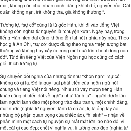
mạt, không còn chút nhân cách, đáng khinh bỉ, nguyền rủa. Cái
quân khống nạn, trẻ không tha, già không thương.”.
Tương tự, “sự cố” cũng là từ gốc Hán, khi đi vào tiếng Việt
không còn nghĩa từ nguyên là “chuyện xưa”. Ngày nay, trong
tiếng Hán hiện đại cũng không tồn tại nét nghĩa này nữa. Theo
học giả An Chi, “sự cố” được dùng theo nghĩa “hiện tượng bất
thường và không hay xảy ra trong một quá trình hoạt động nào
đó”. Từ điển tiếng Việt của Viện Ngôn ngữ học cũng có cách
giải thích tương tự.
Sự chuyển đổi nghĩa của những từ như “khốn nạn”, “sự cố”
không có gì lạ. Đó là quy luật phát triển của ngôn ngữ nói
chung và tiếng Việt nói riêng. Nhiều từ vay mượn tiếng Hán
khác cũng bị biến đổi về nghĩa như “lãnh tụ” - người được tôn
làm người lãnh đạo một phong trào đấu tranh, một chính đảng,
một nước (nghĩa từ nguyên: lãnh là cổ áo, tụ là ống tay áo -
những bộ phận quan trọng của chiếc áo), “hi sinh” – nhận về
phần mình một cách tự nguyện sự mất mát lớn lao nào đó, vì
một cái gì cao đẹp; chết vì nghĩa vụ, lí tưởng cao đẹp (nghĩa từ