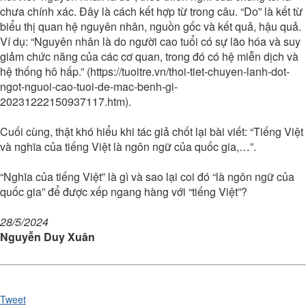
chưa chính xác. Đây là cách kết hợp từ trong câu. “Do” là kết từ
biểu thị quan hệ nguyên nhân, nguồn gốc và kết quả, hậu quả.
Ví dụ: “Nguyên nhân là do người cao tuổi có sự lão hóa và suy
giảm chức năng của các cơ quan, trong đó có hệ miễn dịch và
hệ thống hô hấp.” (https://tuoitre.vn/thoi-tiet-chuyen-lanh-dot-
ngot-nguoi-cao-tuoi-de-mac-benh-gi-
20231222150937117.htm).
Cuối cùng, thật khó hiểu khi tác giả chốt lại bài viết: “Tiếng Việt
và nghĩa của tiếng Việt là ngôn ngữ của quốc gia,…”.
“Nghĩa của tiếng Việt” là gì và sao lại coi đó “là ngôn ngữ của
quốc gia” để được xếp ngang hàng với “tiếng Việt”?
28/5/2024
Nguyễn Duy Xuân
Tweet