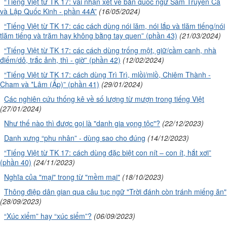
“Tiếng Việt từ TK 17: vài nhận xét về bản quốc ngữ Sấm Truyền Ca
và Lập Quốc Kinh - phần 44A”
(16/05/2024)
“Tiếng Việt từ TK 17: các cách dùng nói lăm, nói lắp và tlăm tiếng/nói
tlăm tiếng và trăm hay không bằng tay quen” (phần 43)
(21/03/2024)
“Tiếng Việt từ TK 17: các cách dùng trống một, giữ/cầm canh, nhà
điếm/dỏ, trắc ảnh, thì - giờ” (phần 42)
(12/02/2024)
“Tiếng Việt từ TK 17: cách dùng Trì Trì, mlồi/mlồ, Chiêm Thành -
Cham và *Lâm (Ấp)” (phần 41)
(29/01/2024)
Các nghiên cứu thống kê về số lượng từ mượn trong tiếng Việt
(27/01/2024)
Như thế nào thì được gọi là "danh gia vọng tộc"?
(22/12/2023)
Danh xưng “phu nhân” - dùng sao cho đúng
(14/12/2023)
“Tiếng Việt từ TK 17: cách dùng đặc biệt con nít – con ít, hắt xơi”
(phần 40)
(24/11/2023)
Nghĩa của "mại" trong từ "mềm mại"
(18/10/2023)
Thông điệp dân gian qua câu tục ngữ "Trời đánh còn tránh miếng ăn"
(28/09/2023)
“Xúc xiểm” hay “xúc siểm”?
(06/09/2023)