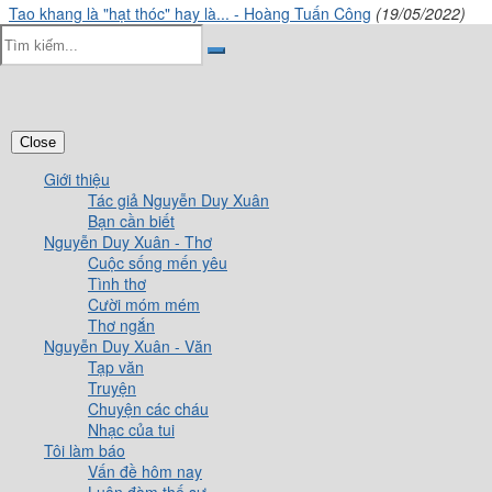
Tao khang là "hạt thóc" hay là... - Hoàng Tuấn Công
(19/05/2022)
Close
Giới thiệu
Tác giả Nguyễn Duy Xuân
Bạn cần biết
Nguyễn Duy Xuân - Thơ
Cuộc sống mến yêu
Tình thơ
Cười móm mém
Thơ ngắn
Nguyễn Duy Xuân - Văn
Tạp văn
Truyện
Chuyện các cháu
Nhạc của tui
Tôi làm báo
Vấn đề hôm nay