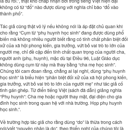
là đủ rồi.”, thật khó chấp nhận bởi trong tiếng Việt hiện đại
không có từ “đổ” nào được dùng với nghĩa chỉ bão “đổ vào
thành phố”.
Tác giả cũng thật vô lý nếu không nói là áp đặt chủ quan khi
cho rằng “Cụm từ “phụ huynh học sinh” đang được dùng phổ
biến mà không nhiều người biết rằng có tính chất phân biệt đối
xử của xã hội phong kiến, gia trưởng, vứt bỏ vai trò to lớn của
người mẹ, chỉ đề cập đến tính chất quan trọng của người cha,
người anh (phụ, huynh), mặc dù tại Điều 96, Luật Giáo dục
không dùng cụm từ này mà thay bằng “cha mẹ học sinh”.
Chúng tôi cam đoan rằng, chẳng ai lại nghĩ, dùng “phụ huynh
học sinh” là biểu hiện “phân biệt đối xử của xã hội phong kiến,
gia trưởng, vứt bỏ vai trò to lớn của người mẹ” như tác giả cố
tình gán ghép. Từ điển tiếng Việt (sách đã dẫn) giảng nghĩa
“Phụ huynh”: Cha mẹ hoặc người thay mặt, đại diện cho gia
đình học sinh trong quan hệ với nhà trường. Họp phụ huynh
học sinh.”.
Về trường hợp tác giả cho rằng dùng “do” là thừa trong cách
nói/viết “nguyên nhân là do”, theo thiển nghĩ của chúng tôi là