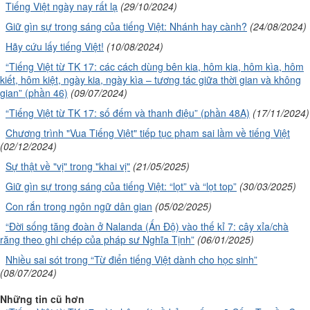
Tiếng Việt ngày nay rất lạ
(29/10/2024)
Giữ gìn sự trong sáng của tiếng Việt: Nhánh hay cành?
(24/08/2024)
Hãy cứu lấy tiếng Việt!
(10/08/2024)
“Tiếng Việt từ TK 17: các cách dùng bên kia, hôm kia, hôm kìa, hôm
kiết, hôm kiệt, ngày kia, ngày kìa – tương tác giữa thời gian và không
gian” (phần 46)
(09/07/2024)
“Tiếng Việt từ TK 17: số đếm và thanh điệu” (phần 48A)
(17/11/2024)
Chương trình "Vua Tiếng Việt" tiếp tục phạm sai lầm về tiếng Việt
(02/12/2024)
Sự thật về "vị" trong "khai vị"
(21/05/2025)
Giữ gìn sự trong sáng của tiếng Việt: “lọt” và “lọt top”
(30/03/2025)
Con rắn trong ngôn ngữ dân gian
(05/02/2025)
“Đời sống tăng đoàn ở Nalanda (Ấn Độ) vào thế kỉ 7: cây xỉa/chà
răng theo ghi chép của pháp sư Nghĩa Tịnh”
(06/01/2025)
Nhiều sai sót trong “Từ điển tiếng Việt dành cho học sinh”
(08/07/2024)
Những tin cũ hơn