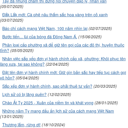
Tay đã nhúng chàm thì đừng nói chuyện đạo lý, nhân văn
(05/07/2025)
Đắk Lắk mới: Cà phê nâu thắm sắc hoa vàng trên cỏ xanh
(03/07/2025)
Báo chí cách mạng Việt Nam, 100 năm nhìn lại
(02/07/2025)
Bước tiến... lùi của bóng đá Đông Nam Á.
(15/06/2025)
Phân loại cấp phường xã để giữ tên gọi của các đô thị, huyện thuộc
tỉnh?
(05/05/2025)
Nhân việc sắp xếp đơn vị hành chính cấp xã, phường: Khôi phục tên
làng xưa, tại sao không?
(22/04/2025)
Đặt tên đơn vị hành chính mới: Giữ gìn bản sắc hay tiếp tục cách gọi
vô hồn?
(05/04/2025)
Sắp xếp đơn vị hành chính, sao phải thuê tư vấn?
(20/03/2025)
Lịch sử có bị lãng quên?
(12/02/2025)
Chào Ất Tỵ 2025 - Xuân của niềm tin và khát vọng
(28/01/2025)
Những năm Tỵ mang dấu ấn lịch sử của cách mạng Việt Nam
(13/01/2025)
Thương lắm, rừng ơi!
(18/10/2024)