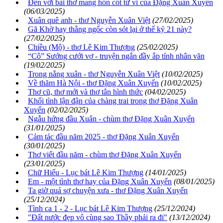
Đến với bài thơ mang hồn cốt tử vi của Đặng Xuân Xuyến
(06/03/2025)
Xuân quê anh - thơ Nguyễn Xuân Việt
(27/02/2025)
Gã Khờ hay thằng ngốc còn sót lại ở thế kỷ 21 này?
(27/02/2025)
Chiều (Mộ) - thơ Lê Kim Thượng
(25/02/2025)
“Cô” Sướng cưới vợ - truyện ngắn đầy ắp tính nhân văn
(19/02/2025)
Trong nắng xuân - thơ Nguyễn Xuân Việt
(10/02/2025)
Về thăm Hà Nội - thơ Đặng Xuân Xuyến
(10/02/2025)
Thơ cũ, thơ mới và thơ tân hình thức
(04/02/2025)
Khối tình lận đận của chàng trai trong thơ Đặng Xuân
Xuyến
(02/02/2025)
Ngẫu hứng đầu Xuân - chùm thơ Đặng Xuân Xuyến
(31/01/2025)
Cảm tác đầu năm 2025 - thơ Đặng Xuân Xuyến
(30/01/2025)
Thơ viết đầu năm - chùm thơ Đặng Xuân Xuyến
(23/01/2025)
Chữ Hiếu - Lục bát Lê Kim Thượng
(14/01/2025)
Em - một tình thơ hay của Đặng Xuân Xuyến
(08/01/2025)
Ta giờ quá sợ chuyện xưa - thơ Đặng Xuân Xuyến
(25/12/2024)
Tình ca 1 - 2 - Lục bát Lê Kim Thượng
(25/12/2024)
"Đất nước đẹp vô cùng sao Thầy phải ra đi"
(13/12/2024)