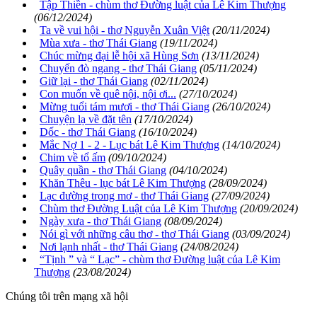
Tập Thiền - chùm thơ Đường luật của Lê Kim Thượng
(06/12/2024)
Ta về vui hội - thơ Nguyễn Xuân Việt
(20/11/2024)
Mùa xưa - thơ Thái Giang
(19/11/2024)
Chúc mừng đại lễ hội xã Hùng Sơn
(13/11/2024)
Chuyến đò ngang - thơ Thái Giang
(05/11/2024)
Giữ lại - thơ Thái Giang
(02/11/2024)
Con muốn về quê nội, nội ơi...
(27/10/2024)
Mừng tuổi tám mươi - thơ Thái Giang
(26/10/2024)
Chuyện lạ về đặt tên
(17/10/2024)
Dốc - thơ Thái Giang
(16/10/2024)
Mắc Nợ 1 - 2 - Lục bát Lê Kim Thượng
(14/10/2024)
Chim về tổ ấm
(09/10/2024)
Quây quần - thơ Thái Giang
(04/10/2024)
Khăn Thêu - lục bát Lê Kim Thượng
(28/09/2024)
Lạc đường trong mơ - thơ Thái Giang
(27/09/2024)
Chùm thơ Đường Luật của Lê Kim Thượng
(20/09/2024)
Ngày xưa - thơ Thái Giang
(08/09/2024)
Nói gì với những câu thơ - thơ Thái Giang
(03/09/2024)
Nơi lạnh nhất - thơ Thái Giang
(24/08/2024)
“Tịnh ” và “ Lạc” - chùm thơ Đường luật của Lê Kim
Thượng
(23/08/2024)
Chúng tôi trên mạng xã hội