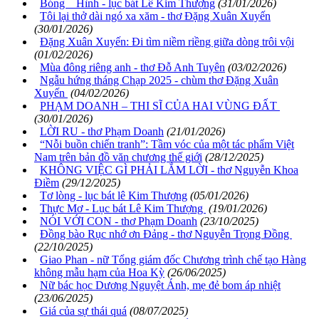
Bóng Hình - lục bát Lê Kim Thượng
(31/01/2026)
Tôi lại thở dài ngó xa xăm - thơ Đặng Xuân Xuyến
(30/01/2026)
Đặng Xuân Xuyến: Đi tìm niềm riềng giữa dòng trôi vội
(01/02/2026)
Mùa đông riêng anh - thơ Đỗ Anh Tuyên
(03/02/2026)
Ngẫu hứng tháng Chạp 2025 - chùm thơ Đặng Xuân
Xuyến
(04/02/2026)
PHẠM DOANH – THI SĨ CỦA HAI VÙNG ĐẤT
(30/01/2026)
LỜI RU - thơ Phạm Doanh
(21/01/2026)
“Nỗi buồn chiến tranh”: Tầm vóc của một tác phẩm Việt
Nam trên bản đồ văn chương thế giới
(28/12/2025)
KHÔNG VIỆC GÌ PHẢI LẮM LỜI - thơ Nguyễn Khoa
Điềm
(29/12/2025)
Tơ lòng - lục bát lê Kim Thượng
(05/01/2026)
Thực Mơ - Lục bát Lê Kim Thượng
(19/01/2026)
NÓI VỚI CON - thơ Phạm Doanh
(23/10/2025)
Đồng bào Rục nhớ ơn Đảng - thơ Nguyễn Trọng Đồng
(22/10/2025)
Giao Phan - nữ Tổng giám đốc Chương trình chế tạo Hàng
không mẫu hạm của Hoa Kỳ
(26/06/2025)
Nữ bác học Dương Nguyệt Ánh, mẹ đẻ bom áp nhiệt
(23/06/2025)
Giá của sự thái quá
(08/07/2025)