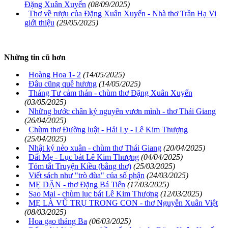
Đặng Xuân Xuyến
(08/09/2025)
Thơ về rượu của Đặng Xuân Xuyến - Nhà thơ Trần Hạ Vi
giới thiệu
(29/05/2025)
Những tin cũ hơn
Hoàng Hoa 1- 2
(14/05/2025)
Đâu cũng quê hương
(14/05/2025)
Tháng Tư cảm thán - chùm thơ Đặng Xuân Xuyến
(03/05/2025)
Những bước chân kỷ nguyên vươn mình - thơ Thái Giang
(26/04/2025)
Chùm thơ Đường luật - Hải Ly - Lê Kim Thượng
(25/04/2025)
Nhật ký nẻo xuân - chùm thơ Thái Giang
(20/04/2025)
Đất Mẹ - Lục bát Lê Kim Thượng
(04/04/2025)
Tóm tắt Truyện Kiều (bằng thơ)
(25/03/2025)
Viết sách như "trò đùa" của số phận
(24/03/2025)
MẸ DẶN - thơ Đặng Bá Tiến
(17/03/2025)
Sao Mai - chùm lục bát Lê Kim Thượng
(12/03/2025)
MẸ LÀ VŨ TRỤ TRONG CON - thơ Nguyễn Xuân Việt
(08/03/2025)
Hoa gạo tháng Ba
(06/03/2025)