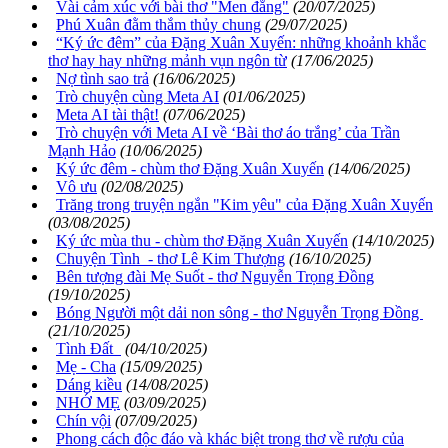
Vài cảm xúc với bài thơ "Men đắng"
(20/07/2025)
Phú Xuân đằm thắm thủy chung
(29/07/2025)
“Ký ức đêm” của Đặng Xuân Xuyến: những khoảnh khắc
thơ hay hay những mảnh vụn ngôn từ
(17/06/2025)
Nợ tình sao trả
(16/06/2025)
Trò chuyện cùng Meta AI
(01/06/2025)
Meta AI tài thật!
(07/06/2025)
Trò chuyện với Meta AI về ‘Bài thơ áo trắng’ của Trần
Mạnh Hảo
(10/06/2025)
Ký ức đêm - chùm thơ Đặng Xuân Xuyến
(14/06/2025)
Vô ưu
(02/08/2025)
Trăng trong truyện ngắn "Kim yêu" của Đặng Xuân Xuyến
(03/08/2025)
Ký ức mùa thu - chùm thơ Đặng Xuân Xuyến
(14/10/2025)
Chuyện Tình - thơ Lê Kim Thượng
(16/10/2025)
Bên tượng đài Mẹ Suốt - thơ Nguyễn Trọng Đồng
(19/10/2025)
Bóng Người một dải non sông - thơ Nguyễn Trọng Đồng
(21/10/2025)
Tình Đất
(04/10/2025)
Mẹ - Cha
(15/09/2025)
Dáng kiều
(14/08/2025)
NHỚ MẸ
(03/09/2025)
Chín vội
(07/09/2025)
Phong cách độc đáo và khác biệt trong thơ về rượu của