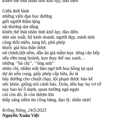
khiến thế thái nhân tình khổ lụy, đảo điên
Giữa thời bình
những viên đạn bọc đường
giêt người thầm lặng
sát thương dai dẳng
khiến thế thái nhân tình khổ lụy, đảo điên
nhà sản xuất, hộ kinh doanh, người đẹp, minh tinh
cùng thôi miên, tung hô, phù phép
thuốc giả hóa thần dược
mì chính,bột nêm, dầu ăn giả mầm họa từng căn bếp
sữa rởm tung hoành, kẹo thay thế rau xanh…
những ‘’bà chị’’, ‘’ông anh’’
nhũn chí, nhắm mắt làm ngơ bởi hoa hồng lại quả
dự án uốn cong, giấy phép cấp bừa, ẩu tả
bày đường cho chuột chạy, tội phạm được bảo kê
sức khỏe, giống nòi cảnh báo. Dola, tiền bạc họ vơ về
nay bao kẻ ô danh, quan trường ngã ngựa
củi còn đó, lò còn đượm lửa
thắp sáng niềm tin công băng, đạo lý, nhân sinh!
Krông Năng, 24/5/2025
Nguyễn Xuân Việt