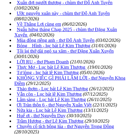
Xuân đợi người thương - chùm thơ Đỗ Anh Tuyên
(10/02/2026)
Ước nguyện xuân này - chùm thơ Đỗ Anh Tuyên
(08/02/2026)
Về Thắng Lợi cùng em
(06/02/2026)
Ngẫu hứng tháng Chạp 2025 - chùm thơ Đặng Xuân
Xuyến
(04/02/2026)
Mùa đông riêng anh - thơ Đỗ Anh Tuyên
(03/02/2026)
Bóng Hình - lục bát Lê Kim Thượng
(31/01/2026)
Tôi lại thở dài ngó xa xăm - thơ Đặng Xuân Xuyến
(30/01/2026)
LỜI RU - thơ Phạm Doanh
(21/01/2026)
Thực Mơ - Lục bát Lê Kim Thượng
(19/01/2026)
Tơ lòng - lục bát lê Kim Thượng
(05/01/2026)
KHÔNG VIỆC GÌ PHẢI LẮM LỜI - thơ Nguyễn Khoa
Điềm
(29/12/2025)
Thảo thơm - Lục bát Lê Kim Thượng
(26/12/2025)
Vẫn còn - Lục bát lê Kim Thượng
(07/12/2025)
Lâm sàng - Lục bát Lê Kim Thượng
(26/11/2025)
Ơi Tràn thôn 6 - thơ Nguyễn Xuân Việt
(22/11/2025)
Nửa kia - Lục bát Lê Kim Thượng
(13/11/2025)
Huế ơi - thơ Nguyễn Duy
(30/10/2025)
Trầm Hương - thơ Lê Kim Thượng
(29/10/2025)
Chuyện cổ tích bông lúa - thơ Nguyễn Trọng Đồng
(28/10/2025)