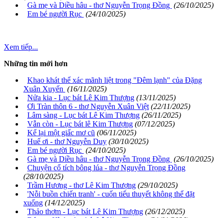
Gà mẹ và Diều hâu - thơ Nguyễn Trọng Đồng
(26/10/2025)
Em bé người Rục
(24/10/2025)
Xem tiếp...
Những tin mới hơn
Khao khát thể xác mãnh liệt trong "Đêm lạnh" của Đặng
Xuân Xuyến
(16/11/2025)
Nửa kia - Lục bát Lê Kim Thượng
(13/11/2025)
Ơi Tràn thôn 6 - thơ Nguyễn Xuân Việt
(22/11/2025)
Lâm sàng - Lục bát Lê Kim Thượng
(26/11/2025)
Vẫn còn - Lục bát lê Kim Thượng
(07/12/2025)
Kể lại một giấc mơ cũ
(06/11/2025)
Huế ơi - thơ Nguyễn Duy
(30/10/2025)
Em bé người Rục
(24/10/2025)
Gà mẹ và Diều hâu - thơ Nguyễn Trọng Đồng
(26/10/2025)
Chuyện cổ tích bông lúa - thơ Nguyễn Trọng Đồng
(28/10/2025)
Trầm Hương - thơ Lê Kim Thượng
(29/10/2025)
'Nỗi buồn chiến tranh' - cuốn tiểu thuyết không thể đặt
xuống
(14/12/2025)
Thảo thơm - Lục bát Lê Kim Thượng
(26/12/2025)