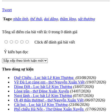
Tweet
Tags:
nhân tình
,
thế thái
,
dai dẳng
,
thầm lặng
,
sát thương
Tổng số điểm của bài viết là: 0 trong 0 đánh giá
Click để đánh giá bài viết
Ý kiến bạn đọc
Theo dòng sự kiện
Quê Chiều - Lục bát Lê Kim Thượng
(03/08/2026)
Về Đà Lạt cùng em - thơ Nguyễn Xuân Việt
(19/07/2026)
Dòng Đời - Lục bát Lê Kim Thượng
(18/07/2026)
Lòng trần - thơ Đặng Xuân Xuyến
(14/07/2026)
Ngọt lành - Lục bát Lê Kim Thượng
(07/07/2026)
Ơi 49 thân thương! - thơ Nguyễn Xuân Việt
(06/07/2026)
Cát bụi - Lục bát Lê Kim Thượng
(23/06/2026)
Phố chiều Hà Nội - Thơ Đặng Xuân Xuyến
(17/06/2026)