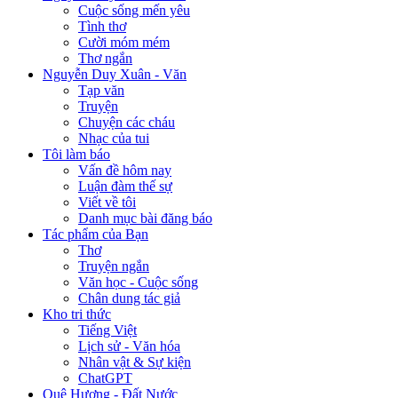
Cuộc sống mến yêu
Tình thơ
Cười móm mém
Thơ ngắn
Nguyễn Duy Xuân - Văn
Tạp văn
Truyện
Chuyện các cháu
Nhạc của tui
Tôi làm báo
Vấn đề hôm nay
Luận đàm thế sự
Viết về tôi
Danh mục bài đăng báo
Tác phẩm của Bạn
Thơ
Truyện ngắn
Văn học - Cuộc sống
Chân dung tác giả
Kho tri thức
Tiếng Việt
Lịch sử - Văn hóa
Nhân vật & Sự kiện
ChatGPT
Quê Hương - Đất Nước