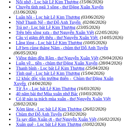
Nỗi nhớ - Lục bát Lê Kim Thượng
(15/06/2026)
Chuyện tình ngã 3 sông - thơ Đặng Xuân Xuyến
(11/06/2026)
Luân hồi - Lục bát Lê Kim Thượng
(03/06/2026)
Nhớ Thanh Nê - thơ Đỗ Anh Tuyến
(02/06/2026)
Trả nợ - Lục bát Lê Kim Thượng
(23/05/2026)
Trên bến sông xưa - thơ Nguyễn Xuân Việt
(22/05/2026)
Câu ví giặm dệt thêu - thơ Nguyễn Xuân Việt
(14/05/2026)
Lắng lòng - Lục bát Lê Kim Thượng
(10/05/2026)
Lỡ hẹn cùng tháng Năm - chùm thơ Đỗ Anh Tuyến
(06/05/2026)
Viếng thăm đền Rậm - thơ Nguyễn Xuân Việt
(29/04/2026)
Luận về... tiền - chùm thơ Đặng Xuân Xuyến
(28/04/2026)
Thanh bình - Lục bát Lê Kim Thượng
(25/04/2026)
Tình quê - Lục bát Lê Kim Thượng
(15/04/2026)
12 khúc độc vận trường thiên - Chùm thơ Đặng Xuân
Xuyến
(14/04/2026)
Từ Ấy - Lục bát Lê Kim Thượng
(16/03/2026)
40 năm bài thơ Mùa xuân nhớ Bác
(10/03/2026)
Có lẽ nào ta trách mùa xuân - thơ Nguyễn Xuân Việt
(28/02/2026)
Xóm làng - Lục bát Lê Kim Thượng
(26/02/2026)
Chùm thơ Đỗ Anh Tuyến
(23/02/2026)
Ta say đắm Xuân ơi - thơ Nguyễn Xuân Việt
(16/02/2026)
Xuân quê - Lục bát Lê Kim Thượng
(10/02/2026)