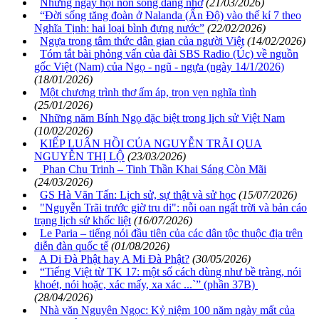
Những ngày hội non sông đáng nhớ
(21/03/2026)
“Đời sống tăng đoàn ở Nalanda (Ấn Độ) vào thế kỉ 7 theo
Nghĩa Tịnh: hai loại bình đựng nước”
(22/02/2026)
Ngựa trong tâm thức dân gian của người Việt
(14/02/2026)
Tóm tắt bài phỏng vấn của đài SBS Radio (Úc) về nguồn
gốc Việt (Nam) của Ngọ - ngũ - ngựa (ngày 14/1/2026)
(18/01/2026)
Một chương trình thơ ấm áp, trọn vẹn nghĩa tình
(25/01/2026)
Những năm Bính Ngọ đặc biệt trong lịch sử Việt Nam
(10/02/2026)
KIẾP LUÂN HỒI CỦA NGUYỄN TRÃI QUA
NGUYỄN THỊ LỘ
(23/03/2026)
Phan Chu Trinh – Tinh Thần Khai Sáng Còn Mãi
(24/03/2026)
GS Hà Văn Tấn: Lịch sử, sự thật và sử học
(15/07/2026)
"Nguyễn Trãi trước giờ tru di": nỗi oan ngất trời và bản cáo
trạng lịch sử khốc liệt
(16/07/2026)
Le Paria – tiếng nói đầu tiên của các dân tộc thuộc địa trên
diễn đàn quốc tế
(01/08/2026)
A Di Đà Phật hay A Mi Đà Phật?
(30/05/2026)
“Tiếng Việt từ TK 17: một số cách dùng như bề tràng, nói
khoét, nói hoặc, xác mấy, xa xác ...`” (phần 37B)
(28/04/2026)
Nhà văn Nguyên Ngọc: Kỷ niệm 100 năm ngày mất của