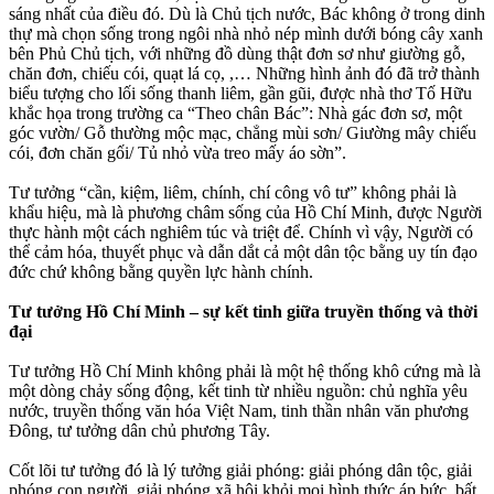
sáng nhất của điều đó. Dù là Chủ tịch nước, Bác không ở trong dinh
thự mà chọn sống trong ngôi nhà nhỏ nép mình dưới bóng cây xanh
bên Phủ Chủ tịch, với những đồ dùng thật đơn sơ như giường gỗ,
chăn đơn, chiếu cói, quạt lá cọ, ,… Những hình ảnh đó đã trở thành
biểu tượng cho lối sống thanh liêm, gần gũi, được nhà thơ Tố Hữu
khắc họa trong trường ca “Theo chân Bác”: Nhà gác đơn sơ, một
góc vườn/ Gỗ thường mộc mạc, chẳng mùi sơn/ Giường mây chiếu
cói, đơn chăn gối/ Tủ nhỏ vừa treo mấy áo sờn”.
Tư tưởng “cần, kiệm, liêm, chính, chí công vô tư” không phải là
khẩu hiệu, mà là phương châm sống của Hồ Chí Minh, được Người
thực hành một cách nghiêm túc và triệt để. Chính vì vậy, Người có
thể cảm hóa, thuyết phục và dẫn dắt cả một dân tộc bằng uy tín đạo
đức chứ không bằng quyền lực hành chính.
Tư tưởng Hồ Chí Minh – sự kết tinh giữa truyền thống và thời
đại
Tư tưởng Hồ Chí Minh không phải là một hệ thống khô cứng mà là
một dòng chảy sống động, kết tinh từ nhiều nguồn: chủ nghĩa yêu
nước, truyền thống văn hóa Việt Nam, tinh thần nhân văn phương
Đông, tư tưởng dân chủ phương Tây.
Cốt lõi tư tưởng đó là lý tưởng giải phóng: giải phóng dân tộc, giải
phóng con người, giải phóng xã hội khỏi mọi hình thức áp bức, bất