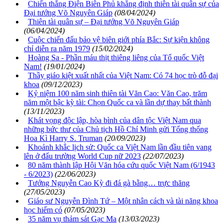
Chiến thắng Điện Biên Phủ khẳng định thiên tài quân sự của
Đại tướng Võ Nguyên Giáp
(08/04/2024)
Thiên tài quân sự – Đại tướng Võ Nguyên Giáp
(06/04/2024)
Cuộc chiến đấu bảo vệ biên giới phía Bắc: Sự kiện không
chỉ diễn ra năm 1979
(15/02/2024)
Hoàng Sa - Phần máu thịt thiêng liêng của Tổ quốc Việt
Nam!
(19/01/2024)
Thầy giáo kiệt xuất nhất của Việt Nam: Có 74 học trò đỗ đại
khoa
(09/12/2023)
Kỷ niệm 100 năm sinh thiên tài Văn Cao: Văn Cao, trăm
năm một bậc kỳ tài: Chọn Quốc ca và lần dự thay bất thành
(13/11/2023)
Khát vọng độc lập, hòa bình của dân tộc Việt Nam qua
những bức thư của Chủ tịch Hồ Chí Minh gửi Tổng thống
Hoa Kì Harry S. Truman
(20/09/2023)
Khoảnh khắc lịch sử: Quốc ca Việt Nam lần đầu tiên vang
lên ở đấu trường World Cup nữ 2023
(22/07/2023)
80 năm thành lập Hội Văn hóa cứu quốc Việt Nam (6/1943
- 6/2023)
(22/06/2023)
Tướng Nguyễn Cao Kỳ đi đá gà bằng… trực thăng
(27/05/2023)
Giáo sư Nguyễn Đình Tứ – Một nhân cách và tài năng khoa
học hiếm có
(07/05/2023)
35 năm vụ thảm sát Gạc Ma
(13/03/2023)