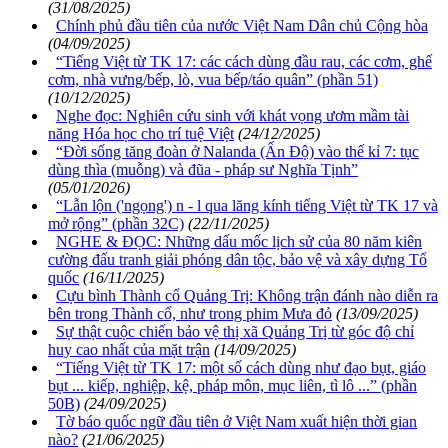
(31/08/2025)
Chính phủ đầu tiên của nước Việt Nam Dân chủ Cộng hòa
(04/09/2025)
“Tiếng Việt từ TK 17: các cách dùng đầu rau, các cơm, ghế
cơm, nhà vưng/bếp, lò, vua bếp/táo quân” (phần 51)
(10/12/2025)
Nghe đọc: Nghiên cứu sinh với khát vọng ươm mầm tài
năng Hóa học cho trí tuệ Việt
(24/12/2025)
“Đời sống tăng đoàn ở Nalanda (Ấn Độ) vào thế kỉ 7: tục
dùng thìa (muỗng) và đũa - pháp sư Nghĩa Tịnh”
(05/01/2026)
“Lẫn lộn ('ngọng') n - l qua lăng kính tiếng Việt từ TK 17 và
mở rộng” (phần 32C)
(22/11/2025)
NGHE & ĐỌC: Những dấu mốc lịch sử của 80 năm kiên
cường đấu tranh giải phóng dân tộc, bảo vệ và xây dựng Tổ
quốc
(16/11/2025)
Cựu bình Thành cổ Quảng Trị: Không trận đánh nào diễn ra
bên trong Thành cổ, như trong phim Mưa đỏ
(13/09/2025)
Sự thật cuộc chiến bảo vệ thị xã Quảng Trị từ góc độ chỉ
huy cao nhất của mặt trận
(14/09/2025)
“Tiếng Việt từ TK 17: một số cách dùng như đạo bụt, giáo
bụt ... kiếp, nghiệp, kệ, pháp môn, mục liên, tì lô ...” (phần
50B)
(24/09/2025)
Tờ báo quốc ngữ đầu tiên ở Việt Nam xuất hiện thời gian
nào?
(21/06/2025)