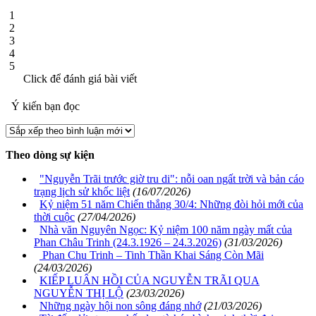
1
2
3
4
5
Click để đánh giá bài viết
Ý kiến bạn đọc
Theo dòng sự kiện
"Nguyễn Trãi trước giờ tru di": nỗi oan ngất trời và bản cáo
trạng lịch sử khốc liệt
(16/07/2026)
Kỷ niệm 51 năm Chiến thắng 30/4: Những đòi hỏi mới của
thời cuộc
(27/04/2026)
Nhà văn Nguyên Ngọc: Kỷ niệm 100 năm ngày mất của
Phan Châu Trinh (24.3.1926 – 24.3.2026)
(31/03/2026)
Phan Chu Trinh – Tinh Thần Khai Sáng Còn Mãi
(24/03/2026)
KIẾP LUÂN HỒI CỦA NGUYỄN TRÃI QUA
NGUYỄN THỊ LỘ
(23/03/2026)
Những ngày hội non sông đáng nhớ
(21/03/2026)