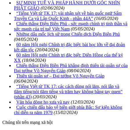
SƯ MINH TUỆ VÀ PHÁP HÀNH DƯỚI GÓC NHÌN
PHẬT GIÁO
(02/06/2024)
“Tiếng Việt từ TK 17: vài nhận xét về bản quốc ngữ Sấm
Truyền Ca và Lập Quốc Kinh - phần 44A”
(16/05/2024)
Chiến thắng Điện Biên Phủ - sức mạnh chính trị tinh thần và
sức mạnh của trí tuệ Việt Nam
(05/05/2024)
Những dấu mốc lịch sử trong Chiến dịch Điện Biên Phủ
(04/05/2024)
60 năm Hội nghị Chính trị đặc biệt: bài học lớn về đại đoàn
kết dân tộc
(20/04/2024)
60 năm Hội nghị Chính trị đặc biệt: Diên Hồng của thế kỷ
XX
(18/04/2024)
Chiến thắng Điện Biên Phủ khẳng định thiên tài quân sự của
Đại tướng Võ Nguyên Giáp
(08/04/2024)
Thiên tài quân sự – Đại tướng Võ Nguyên Giáp
(06/04/2024)
“Tiếng Việt từ TK 17: các cách dùng nói lăm, nói lắp và
tlăm tiếng/nói tlăm tiếng và trăm hay không bằng tay quen”
(phần 43)
(20/03/2024)
Văn hóa dòng họ xưa và nay
(12/03/2024)
Cuộc chiến đấu bảo vệ biên giới phía Bắc: Sự kiện không
chỉ diễn ra năm 1979
(15/02/2024)
Chúng tôi trên mạng xã hội