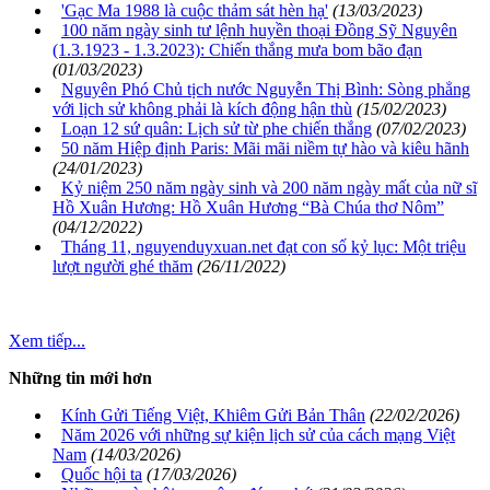
'Gạc Ma 1988 là cuộc thảm sát hèn hạ'
(13/03/2023)
100 năm ngày sinh tư lệnh huyền thoại Đồng Sỹ Nguyên
(1.3.1923 - 1.3.2023): Chiến thắng mưa bom bão đạn
(01/03/2023)
Nguyên Phó Chủ tịch nước Nguyễn Thị Bình: Sòng phẳng
với lịch sử không phải là kích động hận thù
(15/02/2023)
Loạn 12 sứ quân: Lịch sử từ phe chiến thắng
(07/02/2023)
50 năm Hiệp định Paris: Mãi mãi niềm tự hào và kiêu hãnh
(24/01/2023)
Kỷ niệm 250 năm ngày sinh và 200 năm ngày mất của nữ sĩ
Hồ Xuân Hương: Hồ Xuân Hương “Bà Chúa thơ Nôm”
(04/12/2022)
Tháng 11, nguyenduyxuan.net đạt con số kỷ lục: Một triệu
lượt người ghé thăm
(26/11/2022)
Xem tiếp...
Những tin mới hơn
Kính Gửi Tiếng Việt, Khiêm Gửi Bản Thân
(22/02/2026)
Năm 2026 với những sự kiện lịch sử của cách mạng Việt
Nam
(14/03/2026)
Quốc hội ta
(17/03/2026)