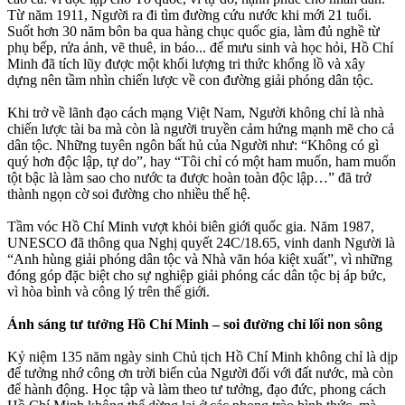
Từ năm 1911, Người ra đi tìm đường cứu nước khi mới 21 tuổi.
Suốt hơn 30 năm bôn ba qua hàng chục quốc gia, làm đủ nghề từ
phụ bếp, rửa ảnh, vẽ thuê, in báo... để mưu sinh và học hỏi, Hồ Chí
Minh đã tích lũy được một khối lượng tri thức khổng lồ và xây
dựng nên tầm nhìn chiến lược về con đường giải phóng dân tộc.
Khi trở về lãnh đạo cách mạng Việt Nam, Người không chỉ là nhà
chiến lược tài ba mà còn là người truyền cảm hứng mạnh mẽ cho cả
dân tộc. Những tuyên ngôn bất hủ của Người như: “Không có gì
quý hơn độc lập, tự do”, hay “Tôi chỉ có một ham muốn, ham muốn
tột bậc là làm sao cho nước ta được hoàn toàn độc lập…” đã trở
thành ngọn cờ soi đường cho nhiều thế hệ.
Tầm vóc Hồ Chí Minh vượt khỏi biên giới quốc gia. Năm 1987,
UNESCO đã thông qua Nghị quyết 24C/18.65, vinh danh Người là
“Anh hùng giải phóng dân tộc và Nhà văn hóa kiệt xuất”, vì những
đóng góp đặc biệt cho sự nghiệp giải phóng các dân tộc bị áp bức,
vì hòa bình và công lý trên thế giới.
Ánh sáng tư tưởng Hồ Chí Minh – soi đường chỉ lối non sông
Kỷ niệm 135 năm ngày sinh Chủ tịch Hồ Chí Minh không chỉ là dịp
để tưởng nhớ công ơn trời biển của Người đối với đất nước, mà còn
để hành động. Học tập và làm theo tư tưởng, đạo đức, phong cách