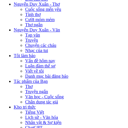
Nguyễn Duy Xuân - Thơ
Cuộc sống mến yêu
Tình thơ
Cười móm mém
Thơ ngắn
Nguyễn Duy Xuân - Văn
Tạp văn
Truyện
Chuyện các cháu
Nhạc của tui
Tôi làm báo
Vấn đề hôm nay
Luận đàm thế sự
Viết về tôi
Danh mục bài đăng báo
Tác phẩm của Bạn
Thơ
Truyện ngắn
Văn học - Cuộc sống
Chân dung tác giả
Kho tri thức
Tiếng Việt
Lịch sử - Văn hóa
Nhân vật & Sự kiện
ChatGPT