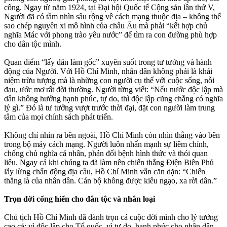
công. Ngay từ năm 1924, tại Đại hội Quốc tế Cộng sản lần thứ V,
Người đã có tầm nhìn sâu rộng về cách mạng thuộc địa – không thể
sao chép nguyên xi mô hình của châu Âu mà phải “kết hợp chủ
nghĩa Mác với phong trào yêu nước” để tìm ra con đường phù hợp
cho dân tộc mình.
Quan điểm “lấy dân làm gốc” xuyên suốt trong tư tưởng và hành
động của Người. Với Hồ Chí Minh, nhân dân không phải là khái
niệm trừu tượng mà là những con người cụ thể với cuộc sống, nỗi
đau, ước mơ rất đời thường. Người từng viết: “Nếu nước độc lập mà
dân không hưởng hạnh phúc, tự do, thì độc lập cũng chẳng có nghĩa
lý gì.” Đó là tư tưởng vượt trước thời đại, đặt con người làm trung
tâm của mọi chính sách phát triển.
Không chỉ nhìn ra bên ngoài, Hồ Chí Minh còn nhìn thẳng vào bên
trong bộ máy cách mạng. Người luôn nhấn mạnh sự liêm chính,
chống chủ nghĩa cá nhân, phản đối bệnh hình thức và thói quan
liêu. Ngay cả khi chúng ta đã làm nên chiến thắng Điện Biên Phủ
lẫy lừng chấn động địa cầu, Hồ Chí Minh vẫn căn dặn: “Chiến
thắng là của nhân dân. Cán bộ không được kiêu ngạo, xa rời dân.”
Trọn đời cống hiến cho dân tộc và nhân loại
Chủ tịch Hồ Chí Minh đã dành trọn cả cuộc đời mình cho lý tưởng
cao cả: vì độc lập cho Tổ quốc, vì tự do, hạnh phúc cho nhân dân.