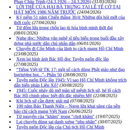
Phan Châu Trinh (24.3.1926 – 24.3.2026)
(31/03/2026)
LỜI THỀ CỦA HAI BÀ TRƯNG TẠI LỄ TẾ CỜ TẠI
HÁT MÔN 1986 NĂM TRƯỚC
(24/04/2026)
Kỷ niệm 51 năm Chiến thắng 30/4: Những đòi hỏi mới của
thời cuộc
(27/04/2026)
Từ đốm lửa trong chốn lao tù hóa bình minh thời đại
(08/01/2026)
Nghe đọc: Những văn nghệ sĩ tiêu biểu trong buổi đầu xây
dựng nhà nước dân chủ nhân dân
(06/01/2026)
Chuyến đi Côn Minh của lãnh tụ cách mạng Hồ Chí Minh
(23/08/2025)
Xem lại hình ảnh Bác Hồ đọc Tuyên ngôn độc lập
(27/08/2025)
“Tiếng Việt từ TK 17: một số cách dùng Phật giáo như đạo
bụt/tượng bụt..."- Phần 50
(28/08/2025)
Tuyên ngôn Độc lập 1945: Vì sao Hồ Chí Minh không trích
dẫn hiến pháp Liên Xô?
(30/08/2025)
1945: Cuộc nhảy dù mở màn sứ mệnh lịch sử, hé lộ cách
Bác Hồ chinh phục biệt đội đặc nhiệm Mỹ
(22/08/2025)
Khi lịch sử cần được giải mã
(07/08/2025)
100 năm Báo Thanh Niên – Ngọn lửa khai sáng của nền
báo chí cách mạng Việt Nam
(26/06/2025)
Từ nguyên của "khăm" trong "chơi khăm"
(19/07/2025)
Lại chuyện dùng sai danh xưng “phu nhân”
(30/07/2025)
Tuyên ngôn Độc lập của Chủ tịch Hồ Chí Minh