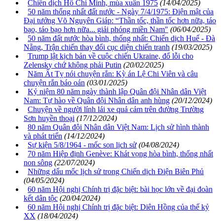
Chiến dịch Hồ Chí Minh, mùa xuân 1975
(14/04/2025)
50 năm thống nhất đất nước - Ngày 7/4/1975: Điện mật của
Đại tướng Võ Nguyên Giáp: “Thần tốc, thần tốc hơn nữa, táo
bạo, táo bạo hơn nữa... giải phóng miền Nam"
(06/04/2025)
50 năm đất nước hòa bình, thống nhất: Chiến dịch Huế - Đà
Nẵng, Trận chiến thay đổi cục diện chiến tranh
(19/03/2025)
Trump lật kịch bản về cuộc chiến Ukraine, đổ lỗi cho
Zelensky chứ không phải Putin
(20/02/2025)
Năm Ất Tỵ nói chuyện rắn: Kỳ án Lệ Chi Viên và câu
chuyện rắn báo oán
(03/01/2025)
Kỷ niệm 80 năm ngày thành lập Quân đội Nhân dân Việt
Nam: Tự hào về Quân đội Nhân dân anh hùng
(20/12/2024)
Chuyện về người lính lái xe quả cảm trên đường Trường
Sơn huyền thoại
(17/12/2024)
80 năm Quân đội Nhân dân Việt Nam: Lịch sử hình thành
và phát triển
(14/12/2024)
Sự kiện 5/8/1964 - mốc son lịch sử
(04/08/2024)
70 năm Hiệp định Genève: Khát vọng hòa bình, thống nhất
non sông
(22/07/2024)
Những dấu mốc lịch sử trong Chiến dịch Điện Biên Phủ
(04/05/2024)
60 năm Hội nghị Chính trị đặc biệt: bài học lớn về đại đoàn
kết dân tộc
(20/04/2024)
60 năm Hội nghị Chính trị đặc biệt: Diên Hồng của thế kỷ
XX
(18/04/2024)