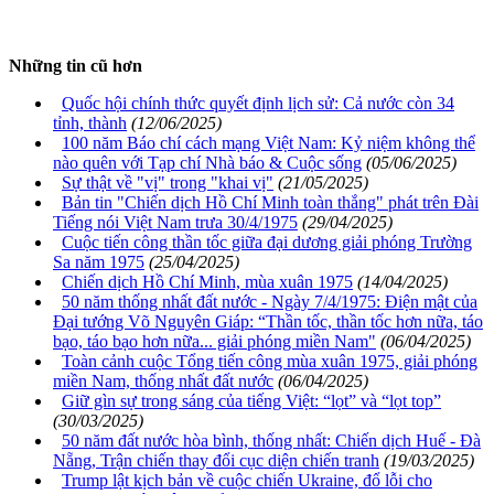
Những tin cũ hơn
Quốc hội chính thức quyết định lịch sử: Cả nước còn 34
tỉnh, thành
(12/06/2025)
100 năm Báo chí cách mạng Việt Nam: Kỷ niệm không thể
nào quên với Tạp chí Nhà báo & Cuộc sống
(05/06/2025)
Sự thật về "vị" trong "khai vị"
(21/05/2025)
Bản tin "Chiến dịch Hồ Chí Minh toàn thắng" phát trên Đài
Tiếng nói Việt Nam trưa 30/4/1975
(29/04/2025)
Cuộc tiến công thần tốc giữa đại dương giải phóng Trường
Sa năm 1975
(25/04/2025)
Chiến dịch Hồ Chí Minh, mùa xuân 1975
(14/04/2025)
50 năm thống nhất đất nước - Ngày 7/4/1975: Điện mật của
Đại tướng Võ Nguyên Giáp: “Thần tốc, thần tốc hơn nữa, táo
bạo, táo bạo hơn nữa... giải phóng miền Nam"
(06/04/2025)
Toàn cảnh cuộc Tổng tiến công mùa xuân 1975, giải phóng
miền Nam, thống nhất đất nước
(06/04/2025)
Giữ gìn sự trong sáng của tiếng Việt: “lọt” và “lọt top”
(30/03/2025)
50 năm đất nước hòa bình, thống nhất: Chiến dịch Huế - Đà
Nẵng, Trận chiến thay đổi cục diện chiến tranh
(19/03/2025)
Trump lật kịch bản về cuộc chiến Ukraine, đổ lỗi cho