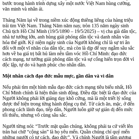
bước trong hành trình dựng xây một nước Việt Nam hùng cường,
văn minh và nhân ái.
Tháng Năm lại về trong niềm xúc động thiêng liêng của hàng triệu
trái tim Việt Nam. Tháng Năm năm nay, tròn 135 năm ngày sinh
Chủ tịch Hồ Chí Minh (19/5/1890 – 19/5/2025) – vị cha già dân tộc,
nhà tư tưởng lớn, anh hùng giải phóng dân tộc và danh nhân văn
hóa thế giới. Kỷ niệm ngày sinh của Người không chỉ là sự tri ân
đối với một vĩ nhân của dân tộc, mà còn là dịp để suy ngẫm sâu sắc
hơn về ba giá trị bất hủ làm nên tầm vóc Hồ Chí Minh: đạo đức
cách mạng, tư tưởng giải phóng dân tộc và sự cống hiến trọn đời vì
độc lập, tự do và hạnh phúc cho nhân dân.
Một nhân cách đạo đức mẫu mực, gần dân và vì dân
Nếu phải tìm một hình mẫu đạo đức cách mạng tiêu biểu nhất, Hồ
Chí Minh chính là hiện thân sinh động. Điều đặc biệt là đạo đức của
Người không phải lời giảng dạy khô cứng, mà là một triết lý sống
được thể hiện trong từng hành động cụ thể. Từ cách ăn, mặc, ở đến
phong cách lãnh đạo, tiếp dân, Người luôn giữ sự giản dị đến mức
tối thiểu, nhưng vô cùng sâu sắc.
Người từng nói: “Trước mặt quần chúng, không phải ta cứ viết lên
trán hai chữ “cộng sản” là họ yêu mến. Quần chúng chỉ quý mến
những người có tư cách, đạo đức”. Và chính Người là tấm gương