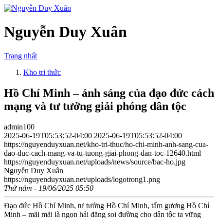
Nguyễn Duy Xuân
Trang nhất
Kho tri thức
Hồ Chí Minh – ánh sáng của đạo đức cách
mạng và tư tưởng giải phóng dân tộc
admin100
2025-06-19T05:53:52-04:00
2025-06-19T05:53:52-04:00
https://nguyenduyxuan.net/kho-tri-thuc/ho-chi-minh-anh-sang-cua-
dao-duc-cach-mang-va-tu-tuong-giai-phong-dan-toc-12640.html
https://nguyenduyxuan.net/uploads/news/source/bac-ho.jpg
Nguyễn Duy Xuân
https://nguyenduyxuan.net/uploads/logotrong1.png
Thứ năm - 19/06/2025 05:50
Đạo đức Hồ Chí Minh, tư tưởng Hồ Chí Minh, tấm gương Hồ Chí
Minh – mãi mãi là ngọn hải đăng soi đường cho dân tộc ta vững