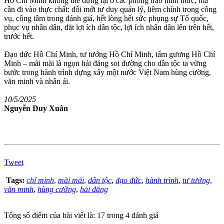
Hồ Chí Minh không thể dừng lại ở các phong trào hình thức, mà
cần đi vào thực chất: đổi mới tư duy quản lý, liêm chính trong công
vụ, công tâm trong đánh giá, hết lòng hết sức phụng sự Tổ quốc,
phục vụ nhân dân, đặt lợi ích dân tộc, lợi ích nhân dân lên trên hết,
trước hết.
Đạo đức Hồ Chí Minh, tư tưởng Hồ Chí Minh, tấm gương Hồ Chí
Minh – mãi mãi là ngọn hải đăng soi đường cho dân tộc ta vững
bước trong hành trình dựng xây một nước Việt Nam hùng cường,
văn minh và nhân ái.
10/5/2025
Nguyễn Duy Xuân
Tweet
Tags:
chí minh
,
mãi mãi
,
dân tộc
,
đạo đức
,
hành trình
,
tư tưởng
,
văn minh
,
hùng cường
,
hải đăng
Tổng số điểm của bài viết là: 17 trong 4 đánh giá