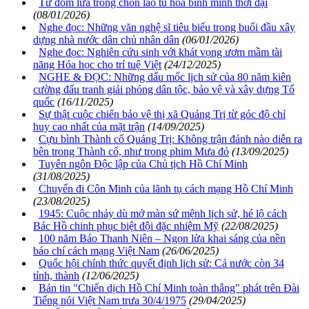
Từ đốm lửa trong chốn lao tù hóa bình minh thời đại
(08/01/2026)
Nghe đọc: Những văn nghệ sĩ tiêu biểu trong buổi đầu xây
dựng nhà nước dân chủ nhân dân
(06/01/2026)
Nghe đọc: Nghiên cứu sinh với khát vọng ươm mầm tài
năng Hóa học cho trí tuệ Việt
(24/12/2025)
NGHE & ĐỌC: Những dấu mốc lịch sử của 80 năm kiên
cường đấu tranh giải phóng dân tộc, bảo vệ và xây dựng Tổ
quốc
(16/11/2025)
Sự thật cuộc chiến bảo vệ thị xã Quảng Trị từ góc độ chỉ
huy cao nhất của mặt trận
(14/09/2025)
Cựu bình Thành cổ Quảng Trị: Không trận đánh nào diễn ra
bên trong Thành cổ, như trong phim Mưa đỏ
(13/09/2025)
Tuyên ngôn Độc lập của Chủ tịch Hồ Chí Minh
(31/08/2025)
Chuyến đi Côn Minh của lãnh tụ cách mạng Hồ Chí Minh
(23/08/2025)
1945: Cuộc nhảy dù mở màn sứ mệnh lịch sử, hé lộ cách
Bác Hồ chinh phục biệt đội đặc nhiệm Mỹ
(22/08/2025)
100 năm Báo Thanh Niên – Ngọn lửa khai sáng của nền
báo chí cách mạng Việt Nam
(26/06/2025)
Quốc hội chính thức quyết định lịch sử: Cả nước còn 34
tỉnh, thành
(12/06/2025)
Bản tin "Chiến dịch Hồ Chí Minh toàn thắng" phát trên Đài
Tiếng nói Việt Nam trưa 30/4/1975
(29/04/2025)