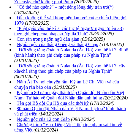
Zelensky chứ không phải Putin
(20/02/2025)
"Có thể nào quên?" – một tiếng lòng đầy trăn trở(*)
(18/02/2025)
Điều không thể và không nên làm với cuộc chiến biên giới
1979
(17/02/2025)
“Phật giáo vào thế kỉ 7: các tục lệ ‘ngược ngạo’ (điều 33)
theo ghi chép của pháp sư Nghĩa Tịnh”
(08/02/2025)
Con rắn trong ngôn ngữ dân gian
(05/02/2025)
Nguồn gốc của tháng Giêng và tháng Chạp
(31/01/2025)
“Đời sống tăng đoàn ở Nalanda (Ấn Độ) vào thế kỉ 7: đi bộ
(kinh hành) theo ghi chép của pháp sư Nghĩa Tịnh”
(21/01/2025)
“Đời sống tăng đoàn ở Nalanda (Ấn Độ) vào thế kỉ 7: cây
xỉa/chà răng theo ghi chép của pháp sư Nghĩa Tịnh”
(06/01/2025)
Năm Ất Tỵ nói chuyện rắn: Kỳ án Lệ Chi Viên và câu
chuyện rắn báo oán
(03/01/2025)
Kỷ niệm 80 năm ngày thành lập Quân đội Nhân dân Việt
Nam: Tự hào về Quân đội Nhân dân anh hùng
(20/12/2024)
Tên gọi Bộ đội Cụ Hồ qua các thời kỳ
(17/12/2024)
80 năm Quân đội Nhân dân Việt Nam: Lịch sử hình thành
và phát triển
(14/12/2024)
Nguồn gốc của 12 con Giáp
(09/12/2024)
Chương trình "Vua Tiếng Việt" tiếp tục phạm sai lầm về
tiếng Việt
(01/12/2024)