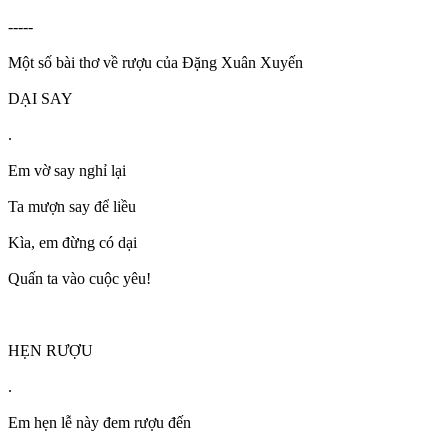
-----
Một số bài thơ về rượu của Đặng Xuân Xuyến
DẠI SAY
.
Em vờ say nghỉ lại
Ta mượn say để liều
Kìa, em đừng có dại
Quấn ta vào cuộc yêu!
HẸN RƯỢU
.
Em hẹn lễ này đem rượu đến