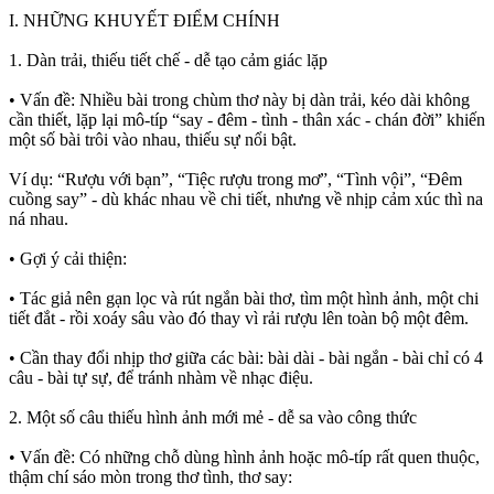
I. NHỮNG KHUYẾT ĐIỂM CHÍNH
1. Dàn trải, thiếu tiết chế - dễ tạo cảm giác lặp
• Vấn đề: Nhiều bài trong chùm thơ này bị dàn trải, kéo dài không
cần thiết, lặp lại mô-típ “say - đêm - tình - thân xác - chán đời” khiến
một số bài trôi vào nhau, thiếu sự nổi bật.
Ví dụ: “Rượu với bạn”, “Tiệc rượu trong mơ”, “Tình vội”, “Đêm
cuồng say” - dù khác nhau về chi tiết, nhưng về nhịp cảm xúc thì na
ná nhau.
• Gợi ý cải thiện:
• Tác giả nên gạn lọc và rút ngắn bài thơ, tìm một hình ảnh, một chi
tiết đắt - rồi xoáy sâu vào đó thay vì rải rượu lên toàn bộ một đêm.
• Cần thay đổi nhịp thơ giữa các bài: bài dài - bài ngắn - bài chỉ có 4
câu - bài tự sự, để tránh nhàm về nhạc điệu.
2. Một số câu thiếu hình ảnh mới mẻ - dễ sa vào công thức
• Vấn đề: Có những chỗ dùng hình ảnh hoặc mô-típ rất quen thuộc,
thậm chí sáo mòn trong thơ tình, thơ say: