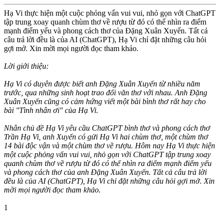
Hạ Vi thực hiện một cuộc phỏng vấn vui vui, nhỏ gọn với ChatGPT
tập trung xoay quanh chùm thơ về rượu từ đó có thể nhìn ra điểm
mạnh điểm yếu và phong cách thơ của Đặng Xuân Xuyến. Tất cả
câu trả lời đều là của AI (ChatGPT), Hạ Vi chỉ đặt những câu hỏi
gợi mở. Xin mời mọi người đọc tham khảo.
Lời giới thiệu:
Hạ Vi có duyên được biết anh Đặng Xuân Xuyến từ nhiều năm
trước, qua những sinh hoạt trao đổi văn thơ với nhau. Anh Đặng
Xuân Xuyến cũng có cảm hứng viết một bài bình thơ rất hay cho
bài "Tình nhân ơi" của Hạ Vi.
Nhân chủ đề Hạ Vi yêu cầu ChatGPT bình thơ và phong cách thơ
Trần Hạ Vi, anh Xuyến có gửi Hạ Vi hai chùm thơ, một chùm thơ
14 bài độc vận và một chùm thơ về rượu. Hôm nay Hạ Vi thực hiện
một cuộc phỏng vấn vui vui, nhỏ gọn với ChatGPT tập trung xoay
quanh chùm thơ về rượu từ đó có thể nhìn ra điểm mạnh điểm yếu
và phong cách thơ của anh Đặng Xuân Xuyến. Tất cả câu trả lời
đều là của AI (ChatGPT), Hạ Vi chỉ đặt những câu hỏi gợi mở. Xin
mời mọi người đọc tham khảo.
1