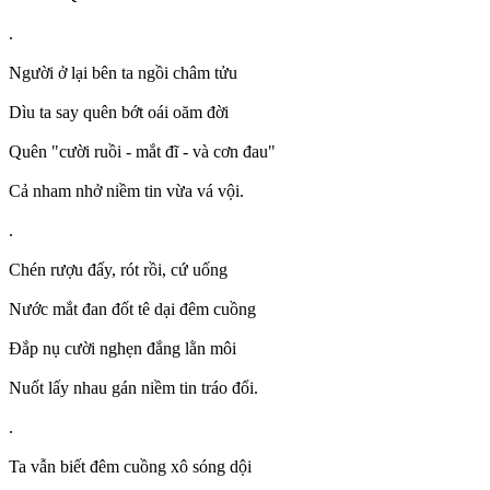
.
Người ở lại bên ta ngồi châm tửu
Dìu ta say quên bớt oái oăm đời
Quên "cười ruồi - mắt đĩ - và cơn đau"
Cả nham nhở niềm tin vừa vá vội.
.
Chén rượu đấy, rót rồi, cứ uống
Nước mắt đan đốt tê dại đêm cuồng
Đắp nụ cười nghẹn đắng lằn môi
Nuốt lấy nhau gán niềm tin tráo đổi.
.
Ta vẫn biết đêm cuồng xô sóng dội