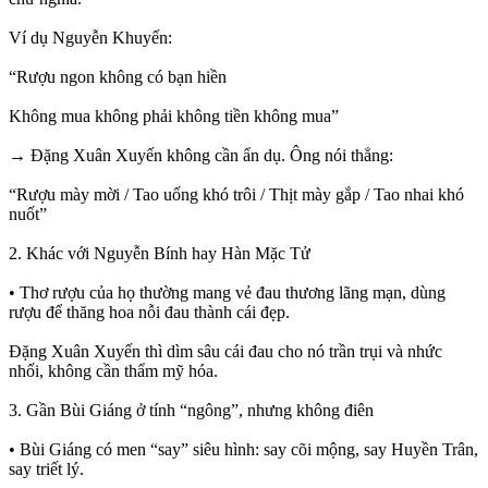
Ví dụ Nguyễn Khuyến:
“Rượu ngon không có bạn hiền
Không mua không phải không tiền không mua”
→ Đặng Xuân Xuyến không cần ẩn dụ. Ông nói thẳng:
“Rượu mày mời / Tao uống khó trôi / Thịt mày gắp / Tao nhai khó
nuốt”
2. Khác với Nguyễn Bính hay Hàn Mặc Tử
• Thơ rượu của họ thường mang vẻ đau thương lãng mạn, dùng
rượu để thăng hoa nỗi đau thành cái đẹp.
Đặng Xuân Xuyến thì dìm sâu cái đau cho nó trần trụi và nhức
nhối, không cần thẩm mỹ hóa.
3. Gần Bùi Giáng ở tính “ngông”, nhưng không điên
• Bùi Giáng có men “say” siêu hình: say cõi mộng, say Huyền Trân,
say triết lý.