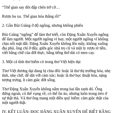
“Thế gian say đòi đập chén trở cờ…
Rượu ba xu. Thế gian hóa thằng rồ!”
2. Gần Bùi Giáng ở độ ngông, nhưng không phiêu
Bùi Giáng “ngông” để làm thơ triết, còn Đặng Xuân Xuyến ngông
để làm người. Một người ngông vì bay, một người ngông vì không
chịu nổi mặt đất. Đặng Xuân Xuyến không lên mây, không xuống
địa phủ, ông chỉ ở đây, giữa góc nhà trọ cũ và một ly rượu rẻ tiền,
viết bằng chữ của đời thực, bằng tiếng thở dài có men cay.
3. Một cá tính thơ hiếm có trong thơ Việt hiện đại
Thơ Việt đương đại đang bị chia đôi: hoặc là thơ thị trường hóa, nhẹ
tình, nhẹ chữ, dễ dãi với cảm xúc; hoặc là thơ học thuật hóa, nặng
tượng trưng, ít cảm giác đời sống.
Thơ Đặng Xuân Xuyến không nằm trong hai lằn ranh đó. Ông
đứng ngoài, có thể vụng về, có thể ồn ào, nhưng luôn trong trẻo ở
sự thật thà. Và thơ ông mang một điều quý hiếm: cảm giác thật của
một người thật.
IV. KẾT LUẬN: ĐỌC ĐẶNG XUÂN XUYẾN ĐỂ BIẾT RẰNG