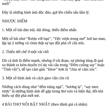
nuốt”
Đây là những hình ảnh độc đáo, gợi lên chiều sâu tâm lý.
NHƯỢC ĐIỂM
1. Một số bài dàn trải, dài dòng, thiếu điểm nhấn
Một số bài như “Rượu với bạn”, “Tiệc rượu trong mơ” hơi lan man,
lặp lại ý tưởng và chưa thật sự tạo đột phá về cấu trúc.
2. Thiếu tiết chế ở một vài chỗ
Dù cá tính là điểm mạnh, nhưng ở vài đoạn, sự phóng túng đi quá
xa thành ra kém duyên (ví dụ vài câu trong “Đêm cuồng say” hoặc
“Tình vội”), dễ tạo cảm giác “khoe” hơn là “chia sẻ cảm xúc”.
3. Một số hình ảnh và cách gieo vần còn cũ
Những cách dùng như “đêm trăng ngà”, “hương lạ”, “say men
rượu” là những hình ảnh dễ gặp trong thơ xưa và hiện đại, đôi khi
thiếu sự đột phá mới mẻ.
4 BÀI THƠ NỔI BẬT NHẤT (theo đánh giá cá nhân)