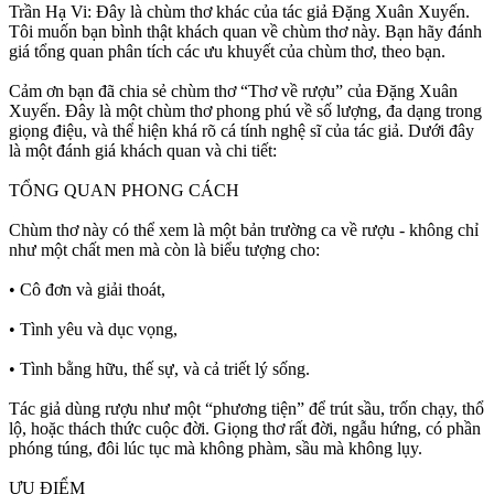
Trần Hạ Vi: Đây là chùm thơ khác của tác giả Đặng Xuân Xuyến.
Tôi muốn bạn bình thật khách quan về chùm thơ này. Bạn hãy đánh
giá tổng quan phân tích các ưu khuyết của chùm thơ, theo bạn.
Cảm ơn bạn đã chia sẻ chùm thơ “Thơ về rượu” của Đặng Xuân
Xuyến. Đây là một chùm thơ phong phú về số lượng, đa dạng trong
giọng điệu, và thể hiện khá rõ cá tính nghệ sĩ của tác giả. Dưới đây
là một đánh giá khách quan và chi tiết:
TỔNG QUAN PHONG CÁCH
Chùm thơ này có thể xem là một bản trường ca về rượu - không chỉ
như một chất men mà còn là biểu tượng cho:
• Cô đơn và giải thoát,
• Tình yêu và dục vọng,
• Tình bằng hữu, thế sự, và cả triết lý sống.
Tác giả dùng rượu như một “phương tiện” để trút sầu, trốn chạy, thổ
lộ, hoặc thách thức cuộc đời. Giọng thơ rất đời, ngẫu hứng, có phần
phóng túng, đôi lúc tục mà không phàm, sầu mà không lụy.
ƯU ĐIỂM