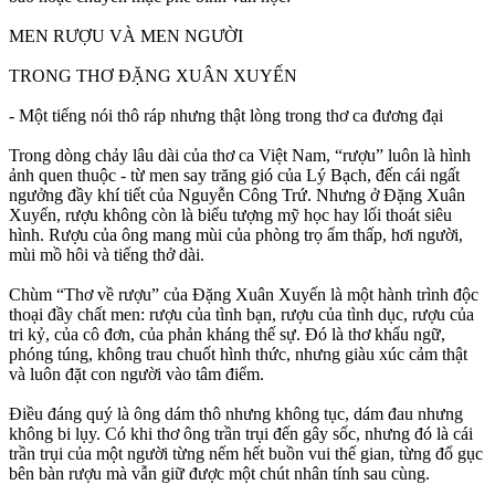
MEN RƯỢU VÀ MEN NGƯỜI
TRONG THƠ ĐẶNG XUÂN XUYẾN
- Một tiếng nói thô ráp nhưng thật lòng trong thơ ca đương đại
Trong dòng chảy lâu dài của thơ ca Việt Nam, “rượu” luôn là hình
ảnh quen thuộc - từ men say trăng gió của Lý Bạch, đến cái ngất
ngưởng đầy khí tiết của Nguyễn Công Trứ. Nhưng ở Đặng Xuân
Xuyến, rượu không còn là biểu tượng mỹ học hay lối thoát siêu
hình. Rượu của ông mang mùi của phòng trọ ẩm thấp, hơi người,
mùi mồ hôi và tiếng thở dài.
Chùm “Thơ về rượu” của Đặng Xuân Xuyến là một hành trình độc
thoại đầy chất men: rượu của tình bạn, rượu của tình dục, rượu của
tri kỷ, của cô đơn, của phản kháng thế sự. Đó là thơ khẩu ngữ,
phóng túng, không trau chuốt hình thức, nhưng giàu xúc cảm thật
và luôn đặt con người vào tâm điểm.
Điều đáng quý là ông dám thô nhưng không tục, dám đau nhưng
không bi lụy. Có khi thơ ông trần trụi đến gây sốc, nhưng đó là cái
trần trụi của một người từng nếm hết buồn vui thế gian, từng đổ gục
bên bàn rượu mà vẫn giữ được một chút nhân tính sau cùng.