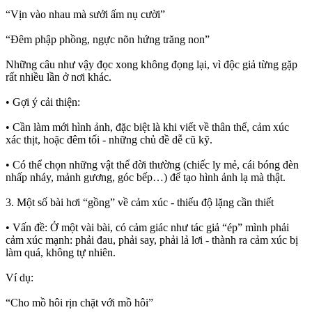
“Vịn vào nhau mà sưởi ấm nụ cười”
“Đêm phập phồng, ngực nõn hứng trăng non”
Những câu như vậy đọc xong không đọng lại, vì độc giả từng gặp
rất nhiều lần ở nơi khác.
• Gợi ý cải thiện:
• Cần làm mới hình ảnh, đặc biệt là khi viết về thân thể, cảm xúc
xác thịt, hoặc đêm tối - những chủ đề dễ cũ kỹ.
• Có thể chọn những vật thể đời thường (chiếc ly mẻ, cái bóng đèn
nhấp nháy, mảnh gương, góc bếp…) để tạo hình ảnh lạ mà thật.
3. Một số bài hơi “gồng” về cảm xúc - thiếu độ lặng cần thiết
• Vấn đề: Ở một vài bài, có cảm giác như tác giả “ép” mình phải
cảm xúc mạnh: phải đau, phải say, phải lả lơi - thành ra cảm xúc bị
làm quá, không tự nhiên.
Ví dụ:
“Cho mồ hôi rịn chặt với mồ hôi”