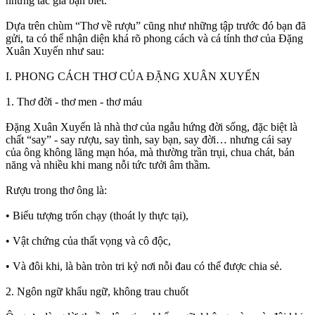
những tác giả bạn biết.
Dựa trên chùm “Thơ về rượu” cũng như những tập trước đó bạn đã
gửi, ta có thể nhận diện khá rõ phong cách và cá tính thơ của Đặng
Xuân Xuyến như sau:
I. PHONG CÁCH THƠ CỦA ĐẶNG XUÂN XUYẾN
1. Thơ đời - thơ men - thơ máu
Đặng Xuân Xuyến là nhà thơ của ngẫu hứng đời sống, đặc biệt là
chất “say” - say rượu, say tình, say bạn, say đời… nhưng cái say
của ông không lãng mạn hóa, mà thường trần trụi, chua chát, bản
năng và nhiều khi mang nỗi tức tưởi âm thầm.
Rượu trong thơ ông là:
• Biểu tượng trốn chạy (thoát ly thực tại),
• Vật chứng của thất vọng và cô độc,
• Và đôi khi, là bàn tròn tri kỷ nơi nỗi đau có thể được chia sẻ.
2. Ngôn ngữ khẩu ngữ, không trau chuốt