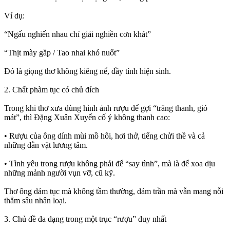
Ví dụ:
“Ngấu nghiến nhau chỉ giải nghiền cơn khát”
“Thịt mày gắp / Tao nhai khó nuốt”
Đó là giọng thơ không kiêng nể, đầy tính hiện sinh.
2. Chất phàm tục có chủ đích
Trong khi thơ xưa dùng hình ảnh rượu để gợi “trăng thanh, gió
mát”, thì Đặng Xuân Xuyến cố ý không thanh cao:
• Rượu của ông dính mùi mồ hôi, hơi thở, tiếng chửi thề và cả
những dằn vặt lương tâm.
• Tình yêu trong rượu không phải để “say tình”, mà là để xoa dịu
những mảnh người vụn vỡ, cũ kỹ.
Thơ ông dám tục mà không tầm thường, dám trần mà vẫn mang nỗi
thẳm sâu nhân loại.
3. Chủ đề đa dạng trong một trục “rượu” duy nhất