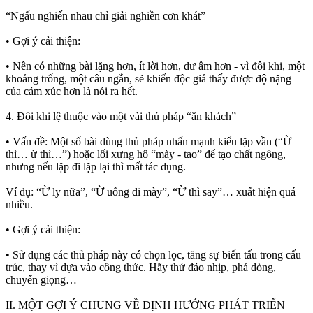
“Ngấu nghiến nhau chỉ giải nghiền cơn khát”
• Gợi ý cải thiện:
• Nên có những bài lặng hơn, ít lời hơn, dư âm hơn - vì đôi khi, một
khoảng trống, một câu ngắn, sẽ khiến độc giả thấy được độ nặng
của cảm xúc hơn là nói ra hết.
4. Đôi khi lệ thuộc vào một vài thủ pháp “ăn khách”
• Vấn đề: Một số bài dùng thủ pháp nhấn mạnh kiểu lặp vần (“Ừ
thì… ừ thì…”) hoặc lối xưng hô “mày - tao” để tạo chất ngông,
nhưng nếu lặp đi lặp lại thì mất tác dụng.
Ví dụ: “Ừ ly nữa”, “Ừ uống đi mày”, “Ừ thì say”… xuất hiện quá
nhiều.
• Gợi ý cải thiện:
• Sử dụng các thủ pháp này có chọn lọc, tăng sự biến tấu trong cấu
trúc, thay vì dựa vào công thức. Hãy thử đảo nhịp, phá dòng,
chuyển giọng…
II. MỘT GỢI Ý CHUNG VỀ ĐỊNH HƯỚNG PHÁT TRIỂN