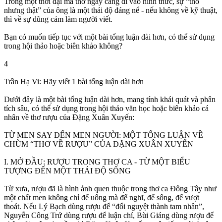
Trong một thời đại mà thơ ngày càng đi vào hình thức, sự “thô
nhưng thật” của ông là một thái độ đáng nể - nếu không về kỹ thuật,
thì về sự dũng cảm làm người viết.
Bạn có muốn tiếp tục với một bài tổng luận dài hơn, có thể sử dụng
trong hội thảo hoặc biên khảo không?
4
Trần Hạ Vi: Hãy viết 1 bài tổng luận dài hơn
Dưới đây là một bài tổng luận dài hơn, mang tính khái quát và phân
tích sâu, có thể sử dụng trong hội thảo văn học hoặc biên khảo cá
nhân về thơ rượu của Đặng Xuân Xuyến:
TỪ MEN SAY ĐẾN MEN NGƯỜI: MỘT TỔNG LUẬN VỀ
CHÙM “THƠ VỀ RƯỢU” CỦA ĐẶNG XUÂN XUYẾN
I. MỞ ĐẦU: RƯỢU TRONG THƠ CA - TỪ MỘT BIỂU
TƯỢNG ĐẾN MỘT THÁI ĐỘ SỐNG
Từ xưa, rượu đã là hình ảnh quen thuộc trong thơ ca Đông Tây như
một chất men không chỉ để uống mà để nghĩ, để sống, để vượt
thoát. Nếu Lý Bạch dùng rượu để “đối nguyệt thành tam nhân”,
Nguyễn Công Trứ dùng rượu để luận chí, Bùi Giáng dùng rượu để