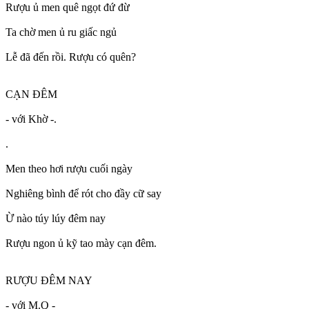
Rượu ủ men quê ngọt đứ đừ
Ta chờ men ủ ru giấc ngủ
Lễ đã đến rồi. Rượu có quên?
CẠN ĐÊM
- với Khờ -.
.
Men theo hơi rượu cuối ngày
Nghiêng bình để rót cho đầy cữ say
Ừ nào túy lúy đêm nay
Rượu ngon ủ kỹ tao mày cạn đêm.
RƯỢU ĐÊM NAY
- với M.Q -