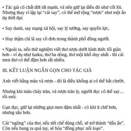
• Tác giả có chất đời rất mạnh, và nên giữ lại điều đó như cốt lõi.
Nhưng thay vì lặp lại “cái say”, có thể mở rộng “rượu” như một ẩn
dụ thời đại:
• Say danh, say mạng xã hội, say lý tưởng, say quyền lực,
• Hay thậm chí là say cô đơn trong thành phố đông người.
• Ngoài ra, nếu thử nghiệm viết thơ rượu dưới hình thức tối giản
hơn - ví dụ như haiku, thơ ba dòng, thơ một khổ duy nhất - thì cái
men thơ có thể đậm hơn rất nhiều.
III. KẾT LUẬN NGẮN GỌN CHO TÁC GIẢ
Anh viết bằng máu và rượu - đó là điều không ai có thể bắt chước.
Nhưng khi máu chảy tràn, và rượu tràn ly, người đọc có thể say…
rồi mỏi.
Gạn đục, giữ lại những giọt men đậm nhất - có khi ít chữ hơn,
nhưng sâu hơn.
Cái “ngông” của thơ, nếu tiết chế đúng chỗ, sẽ trở thành “dấu ấn”.
Còn nếu bung ra quá tay, sẽ hóa “đồng phục nổi loạn”.