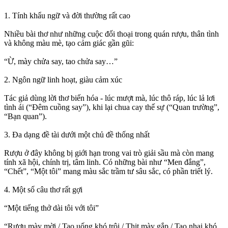
1. Tính khẩu ngữ và đời thường rất cao
Nhiều bài thơ như những cuộc đối thoại trong quán rượu, thân tình
và không màu mè, tạo cảm giác gần gũi:
“Ừ, mày chửa say, tao chửa say…”
2. Ngôn ngữ linh hoạt, giàu cảm xúc
Tác giả dùng lời thơ biến hóa - lúc mượt mà, lúc thô ráp, lúc lả lơi
tình ái (“Đêm cuồng say”), khi lại chua cay thế sự (“Quan trường”,
“Bạn quan”).
3. Đa dạng đề tài dưới một chủ đề thống nhất
Rượu ở đây không bị giới hạn trong vai trò giải sầu mà còn mang
tính xã hội, chính trị, tâm linh. Có những bài như “Men đắng”,
“Chết”, “Một tôi” mang màu sắc trầm tư sâu sắc, có phần triết lý.
4. Một số câu thơ rất gợi
“Một tiếng thở dài tôi với tôi”
“Rượu mày mời / Tao uống khó trôi / Thịt mày gắp / Tao nhai khó