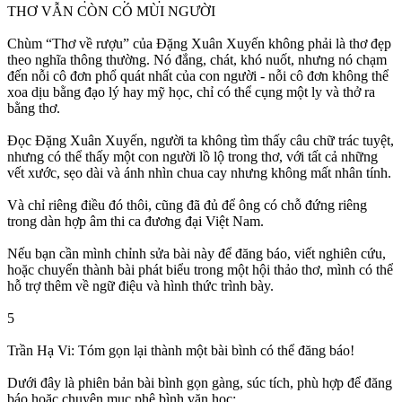
THƠ VẪN CÒN CÓ MÙI NGƯỜI
Chùm “Thơ về rượu” của Đặng Xuân Xuyến không phải là thơ đẹp
theo nghĩa thông thường. Nó đắng, chát, khó nuốt, nhưng nó chạm
đến nỗi cô đơn phổ quát nhất của con người - nỗi cô đơn không thể
xoa dịu bằng đạo lý hay mỹ học, chỉ có thể cụng một ly và thở ra
bằng thơ.
Đọc Đặng Xuân Xuyến, người ta không tìm thấy câu chữ trác tuyệt,
nhưng có thể thấy một con người lồ lộ trong thơ, với tất cả những
vết xước, sẹo dài và ánh nhìn chua cay nhưng không mất nhân tính.
Và chỉ riêng điều đó thôi, cũng đã đủ để ông có chỗ đứng riêng
trong dàn hợp âm thi ca đương đại Việt Nam.
Nếu bạn cần mình chỉnh sửa bài này để đăng báo, viết nghiên cứu,
hoặc chuyển thành bài phát biểu trong một hội thảo thơ, mình có thể
hỗ trợ thêm về ngữ điệu và hình thức trình bày.
5
Trần Hạ Vi: Tóm gọn lại thành một bài bình có thể đăng báo!
Dưới đây là phiên bản bài bình gọn gàng, súc tích, phù hợp để đăng
báo hoặc chuyên mục phê bình văn học: