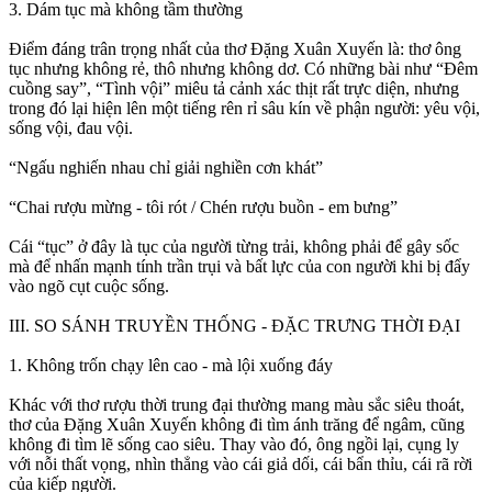
3. Dám tục mà không tầm thường
Điểm đáng trân trọng nhất của thơ Đặng Xuân Xuyến là: thơ ông
tục nhưng không rẻ, thô nhưng không dơ. Có những bài như “Đêm
cuồng say”, “Tình vội” miêu tả cảnh xác thịt rất trực diện, nhưng
trong đó lại hiện lên một tiếng rên rỉ sâu kín về phận người: yêu vội,
sống vội, đau vội.
“Ngấu nghiến nhau chỉ giải nghiền cơn khát”
“Chai rượu mừng - tôi rót / Chén rượu buồn - em bưng”
Cái “tục” ở đây là tục của người từng trải, không phải để gây sốc
mà để nhấn mạnh tính trần trụi và bất lực của con người khi bị đẩy
vào ngõ cụt cuộc sống.
III. SO SÁNH TRUYỀN THỐNG - ĐẶC TRƯNG THỜI ĐẠI
1. Không trốn chạy lên cao - mà lội xuống đáy
Khác với thơ rượu thời trung đại thường mang màu sắc siêu thoát,
thơ của Đặng Xuân Xuyến không đi tìm ánh trăng để ngâm, cũng
không đi tìm lẽ sống cao siêu. Thay vào đó, ông ngồi lại, cụng ly
với nỗi thất vọng, nhìn thẳng vào cái giả dối, cái bẩn thỉu, cái rã rời
của kiếp người.