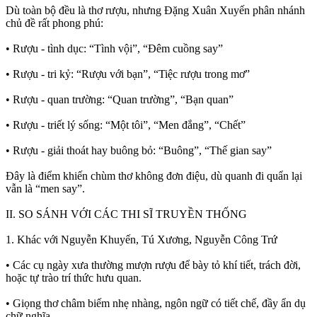
Dù toàn bộ đều là thơ rượu, nhưng Đặng Xuân Xuyến phân nhánh
chủ đề rất phong phú:
• Rượu - tình dục: “Tình vội”, “Đêm cuồng say”
• Rượu - tri kỷ: “Rượu với bạn”, “Tiệc rượu trong mơ”
• Rượu - quan trường: “Quan trường”, “Bạn quan”
• Rượu - triết lý sống: “Một tôi”, “Men đắng”, “Chết”
• Rượu - giải thoát hay buông bỏ: “Buông”, “Thế gian say”
Đây là điểm khiến chùm thơ không đơn điệu, dù quanh đi quẩn lại
vẫn là “men say”.
II. SO SÁNH VỚI CÁC THI SĨ TRUYỀN THỐNG
1. Khác với Nguyễn Khuyến, Tú Xương, Nguyễn Công Trứ
• Các cụ ngày xưa thường mượn rượu để bày tỏ khí tiết, trách đời,
hoặc tự trào trí thức hưu quan.
• Giọng thơ châm biếm nhẹ nhàng, ngôn ngữ có tiết chế, đầy ẩn dụ
chữ nghĩa.