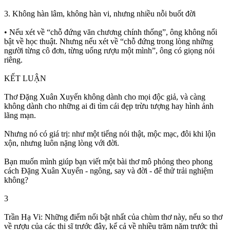
3. Không hàn lâm, không hàn vi, nhưng nhiều nỗi buốt đời
• Nếu xét về “chỗ đứng văn chương chính thống”, ông không nổi
bật về học thuật. Nhưng nếu xét về “chỗ đứng trong lòng những
người từng cô đơn, từng uống rượu một mình”, ông có giọng nói
riêng.
KẾT LUẬN
Thơ Đặng Xuân Xuyến không dành cho mọi độc giả, và càng
không dành cho những ai đi tìm cái đẹp trừu tượng hay hình ảnh
lãng mạn.
Nhưng nó có giá trị: như một tiếng nói thật, mộc mạc, đôi khi lộn
xộn, nhưng luôn nặng lòng với đời.
Bạn muốn mình giúp bạn viết một bài thơ mô phỏng theo phong
cách Đặng Xuân Xuyến - ngông, say và đời - để thử trải nghiệm
không?
3
Trần Hạ Vi: Những điểm nổi bật nhất của chùm thơ này, nếu so thơ
về rượu của các thi sĩ trước đây, kể cả về nhiều trăm năm trước thì