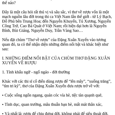
thế nào?
Đây là một câu hỏi rất thú vị và sâu sắc, vì thơ về rượu vốn là một
mạch nguồn lâu đời trong thi ca Việt Nam lẫn thế giới - từ Lý Bạch,
Đỗ Phủ bên Trung Hoa; đến Nguyễn Khuyến, Tú Xương, Nguyễn
Công Trứ, Cao Bá Quát ở Việt Nam; rồi hiện đại hơn là Nguyễn
Bính, Bùi Giáng, Nguyễn Duy, Trần Vàng Sao…
Nếu đặt chùm “Thơ về rượu” của Đặng Xuân Xuyến vào tương
quan đó, ta có thể nhận diện những điểm nổi bật và khác biệt như
sau:
I. NHỮNG ĐIỂM NỔI BẬT CỦA CHÙM THƠ ĐẶNG XUÂN
XUYẾN VỀ RƯỢU
1. Tính khẩu ngữ - ngổ ngáo - đời thường
Khác với các thi sĩ cổ điển dùng rượu để “lên mây”, “xuống trăng”,
“tìm tri kỷ”, thơ của Đặng Xuân Xuyến đưa rượu trở về với:
• Cuộc sống ngổn ngang, quán cóc vỉa hè, tiệc tàn quạnh quẽ,
• Tình dục, quan trường, mâu thuẫn bạn bè, mất mát thân xác,
• Và nhất là: rượu để chịu đựng đời, không phải để siêu thoát đời.