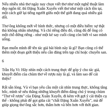
Nếu nhiều nhà thơ ngày nay chọn viết thơ như một nghệ thuật làm
đẹp ngôn từ, thì Đặng Xuân Xuyến viết thơ như một cách tồn tại,
một cách giữ lại tiếng người giữa một thế giới đang quá nhiều giả
dối.
Thơ ông không mới về hình thức, nhưng có một điều hiếm: sự thật
thà không nhân nhượng. Và chỉ riêng điều đó, cũng đủ để ông có
một chỗ đứng riêng - như một kẻ say cuối cùng còn biết vì sao mình
uống.
Bạn muốn mình đề tên tác giả bài bình này là gì? Bạn cũng có thể
thêm một đoạn giới thiệu nếu cần đăng trên tạp chí hoặc chuyên san.
6
Trần Hạ Vi: Hãy nhìn một cách trung thực để góp ý cho tác giả,
khuyết điểm của chùm thơ về rượu này là gì, và làm sao để cải
thiện?
Rất sẵn lòng. Và vì bạn yêu cầu một cái nhìn trung thực, không tâng
bốc, mình sẽ nêu thẳng những khuyết điểm đáng chú ý trong chùm
“Thơ về rượu” của Đặng Xuân Xuyến, đi kèm với gợi ý cải thiện cụ
thể - không phải để gọt giũa cái “chất Đặng Xuân Xuyến”, mà để
giúp giọng thơ ông sắc hơn, thấm hơn và bền hơn với thời gian.