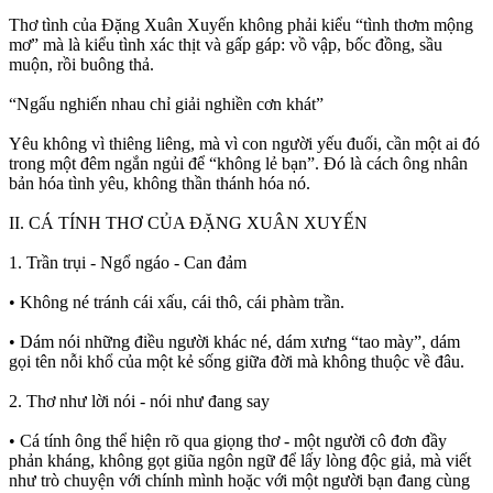
Thơ tình của Đặng Xuân Xuyến không phải kiểu “tình thơm mộng
mơ” mà là kiểu tình xác thịt và gấp gáp: vồ vập, bốc đồng, sầu
muộn, rồi buông thả.
“Ngấu nghiến nhau chỉ giải nghiền cơn khát”
Yêu không vì thiêng liêng, mà vì con người yếu đuối, cần một ai đó
trong một đêm ngắn ngủi để “không lẻ bạn”. Đó là cách ông nhân
bản hóa tình yêu, không thần thánh hóa nó.
II. CÁ TÍNH THƠ CỦA ĐẶNG XUÂN XUYẾN
1. Trần trụi - Ngổ ngáo - Can đảm
• Không né tránh cái xấu, cái thô, cái phàm trần.
• Dám nói những điều người khác né, dám xưng “tao mày”, dám
gọi tên nỗi khổ của một kẻ sống giữa đời mà không thuộc về đâu.
2. Thơ như lời nói - nói như đang say
• Cá tính ông thể hiện rõ qua giọng thơ - một người cô đơn đầy
phản kháng, không gọt giũa ngôn ngữ để lấy lòng độc giả, mà viết
như trò chuyện với chính mình hoặc với một người bạn đang cùng