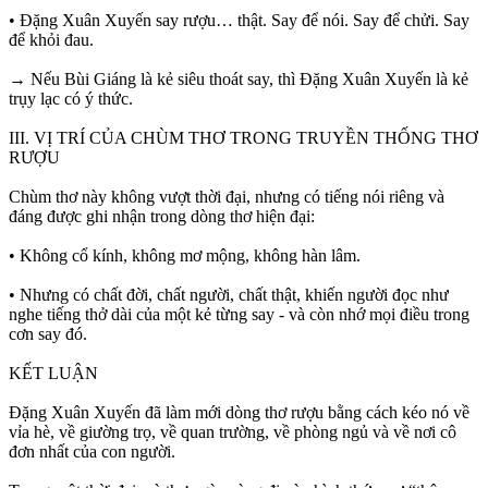
• Đặng Xuân Xuyến say rượu… thật. Say để nói. Say để chửi. Say
để khỏi đau.
→ Nếu Bùi Giáng là kẻ siêu thoát say, thì Đặng Xuân Xuyến là kẻ
trụy lạc có ý thức.
III. VỊ TRÍ CỦA CHÙM THƠ TRONG TRUYỀN THỐNG THƠ
RƯỢU
Chùm thơ này không vượt thời đại, nhưng có tiếng nói riêng và
đáng được ghi nhận trong dòng thơ hiện đại:
• Không cổ kính, không mơ mộng, không hàn lâm.
• Nhưng có chất đời, chất người, chất thật, khiến người đọc như
nghe tiếng thở dài của một kẻ từng say - và còn nhớ mọi điều trong
cơn say đó.
KẾT LUẬN
Đặng Xuân Xuyến đã làm mới dòng thơ rượu bằng cách kéo nó về
vỉa hè, về giường trọ, về quan trường, về phòng ngủ và về nơi cô
đơn nhất của con người.