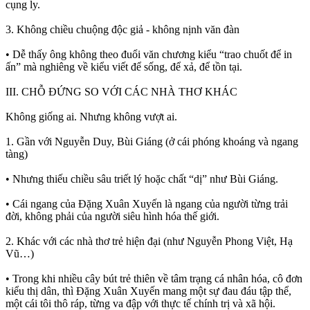
cụng ly.
3. Không chiều chuộng độc giả - không nịnh văn đàn
• Dễ thấy ông không theo đuổi văn chương kiểu “trao chuốt để in
ấn” mà nghiêng về kiểu viết để sống, để xả, để tồn tại.
III. CHỖ ĐỨNG SO VỚI CÁC NHÀ THƠ KHÁC
Không giống ai. Nhưng không vượt ai.
1. Gần với Nguyễn Duy, Bùi Giáng (ở cái phóng khoáng và ngang
tàng)
• Nhưng thiếu chiều sâu triết lý hoặc chất “dị” như Bùi Giáng.
• Cái ngang của Đặng Xuân Xuyến là ngang của người từng trải
đời, không phải của người siêu hình hóa thế giới.
2. Khác với các nhà thơ trẻ hiện đại (như Nguyễn Phong Việt, Hạ
Vũ…)
• Trong khi nhiều cây bút trẻ thiên về tâm trạng cá nhân hóa, cô đơn
kiểu thị dân, thì Đặng Xuân Xuyến mang một sự đau đáu tập thể,
một cái tôi thô ráp, từng va đập với thực tế chính trị và xã hội.