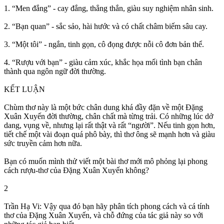
1. “Men đắng” - cay đắng, thẳng thắn, giàu suy nghiệm nhân sinh.
2. “Bạn quan” - sắc sảo, hài hước và có chất châm biếm sâu cay.
3. “Một tôi” - ngắn, tinh gọn, cô đọng được nỗi cô đơn bản thể.
4. “Rượu với bạn” - giàu cảm xúc, khắc họa mối tình bạn chân
thành qua ngôn ngữ đời thường.
KẾT LUẬN
Chùm thơ này là một bức chân dung khá đầy đặn về một Đặng
Xuân Xuyến đời thường, chân chất mà từng trải. Có những lúc dở
dang, vụng về, nhưng lại rất thật và rất “người”. Nếu tinh gọn hơn,
tiết chế một vài đoạn quá phô bày, thì thơ ông sẽ mạnh hơn và giàu
sức truyền cảm hơn nữa.
Bạn có muốn mình thử viết một bài thơ mới mô phỏng lại phong
cách rượu-thơ của Đặng Xuân Xuyến không?
2
Trần Hạ Vi: Vậy qua đó bạn hãy phân tích phong cách và cá tính
thơ của Đặng Xuân Xuyến, và chỗ đứng của tác giả này so với