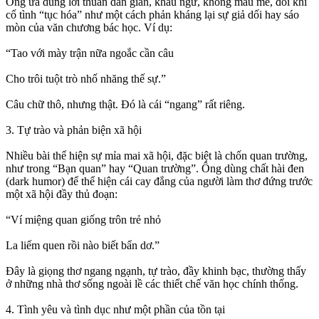
Ông ưa dùng lời thuần dân gian, khẩu ngữ, không màu mè, đôi khi
cố tình “tục hóa” như một cách phản kháng lại sự giả dối hay sáo
mòn của văn chương bác học. Ví dụ:
“Tao với mày trận nữa ngoắc cần câu
Cho trôi tuột trò nhố nhăng thế sự.”
Câu chữ thô, nhưng thật. Đó là cái “ngang” rất riêng.
3. Tự trào và phản biện xã hội
Nhiều bài thể hiện sự mỉa mai xã hội, đặc biệt là chốn quan trường,
như trong “Bạn quan” hay “Quan trường”. Ông dùng chất hài đen
(dark humor) để thể hiện cái cay đắng của người làm thơ đứng trước
một xã hội đầy thủ đoạn:
“Ví miệng quan giống trôn trẻ nhỏ
La liếm quen rồi nào biết bẩn dơ.”
Đây là giọng thơ ngang ngạnh, tự trào, đầy khinh bạc, thường thấy
ở những nhà thơ sống ngoài lề các thiết chế văn học chính thống.
4. Tình yêu và tình dục như một phần của tồn tại