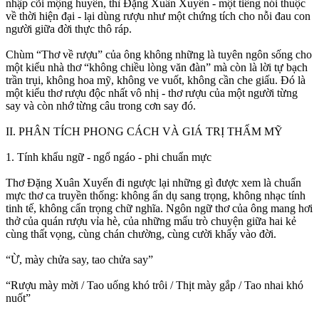
nhập cõi mộng huyền, thì Đặng Xuân Xuyến - một tiếng nói thuộc
về thời hiện đại - lại dùng rượu như một chứng tích cho nỗi đau con
người giữa đời thực thô ráp.
Chùm “Thơ về rượu” của ông không những là tuyên ngôn sống cho
một kiểu nhà thơ “không chiều lòng văn đàn” mà còn là lời tự bạch
trần trụi, không hoa mỹ, không ve vuốt, không cần che giấu. Đó là
một kiểu thơ rượu độc nhất vô nhị - thơ rượu của một người từng
say và còn nhớ từng câu trong cơn say đó.
II. PHÂN TÍCH PHONG CÁCH VÀ GIÁ TRỊ THẨM MỸ
1. Tính khẩu ngữ - ngổ ngáo - phi chuẩn mực
Thơ Đặng Xuân Xuyến đi ngược lại những gì được xem là chuẩn
mực thơ ca truyền thống: không ẩn dụ sang trọng, không nhạc tính
tinh tế, không cẩn trọng chữ nghĩa. Ngôn ngữ thơ của ông mang hơi
thở của quán rượu vỉa hè, của những mẩu trò chuyện giữa hai kẻ
cùng thất vọng, cùng chán chường, cùng cười khẩy vào đời.
“Ừ, mày chửa say, tao chửa say”
“Rượu mày mời / Tao uống khó trôi / Thịt mày gắp / Tao nhai khó
nuốt”