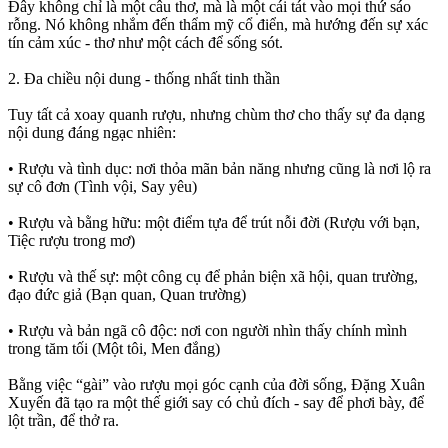
Đây không chỉ là một câu thơ, mà là một cái tát vào mọi thứ sáo
rỗng. Nó không nhắm đến thẩm mỹ cổ điển, mà hướng đến sự xác
tín cảm xúc - thơ như một cách để sống sót.
2. Đa chiều nội dung - thống nhất tinh thần
Tuy tất cả xoay quanh rượu, nhưng chùm thơ cho thấy sự đa dạng
nội dung đáng ngạc nhiên:
• Rượu và tình dục: nơi thỏa mãn bản năng nhưng cũng là nơi lộ ra
sự cô đơn (Tình vội, Say yêu)
• Rượu và bằng hữu: một điểm tựa để trút nỗi đời (Rượu với bạn,
Tiệc rượu trong mơ)
• Rượu và thế sự: một công cụ để phản biện xã hội, quan trường,
đạo đức giả (Bạn quan, Quan trường)
• Rượu và bản ngã cô độc: nơi con người nhìn thấy chính mình
trong tăm tối (Một tôi, Men đắng)
Bằng việc “gài” vào rượu mọi góc cạnh của đời sống, Đặng Xuân
Xuyến đã tạo ra một thế giới say có chủ đích - say để phơi bày, để
lột trần, để thở ra.