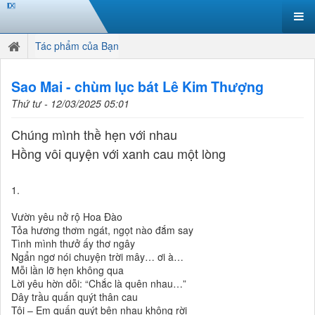
Tác phẩm của Bạn
Sao Mai - chùm lục bát Lê Kim Thượng
Thứ tư - 12/03/2025 05:01
Chúng mình thề hẹn với nhau
Hồng vôi quyện với xanh cau một lòng
1.
Vườn yêu nở rộ Hoa Đào
Tỏa hương thơm ngát, ngọt nào đắm say
Tình mình thưở ấy thơ ngây
Ngẩn ngơ nói chuyện trời mây… ơi à…
Mỗi lần lỡ hẹn không qua
Lời yêu hờn dỗi: “Chắc là quên nhau…”
Dây trầu quấn quýt thân cau
Tôi – Em quấn quýt bên nhau không rời