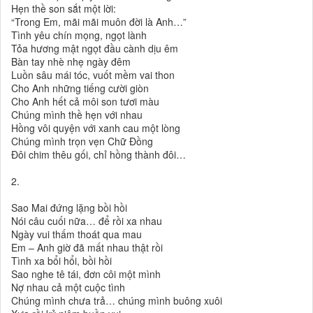
Hẹn thề son sắt một lời:
“Trong Em, mãi mãi muôn đời là Anh…”
Tình yêu chín mọng, ngọt lành
Tỏa hương mật ngọt đầu cành dịu êm
Bàn tay nhè nhẹ ngày đêm
Luồn sâu mái tóc, vuốt mềm vai thon
Cho Anh những tiếng cười giòn
Cho Anh hết cả môi son tươi màu
Chúng mình thề hẹn với nhau
Hồng vôi quyện với xanh cau một lòng
Chúng mình trọn vẹn Chữ Đồng
Đôi chim thêu gối, chỉ hồng thành đôi…
2.
Sao Mai đứng lặng bồi hồi
Nói câu cuối nữa… để rồi xa nhau
Ngày vui thấm thoát qua mau
Em – Anh giờ đã mất nhau thật rồi
Tình xa bổi hổi, bồi hồi
Sao nghe tê tái, đơn côi một mình
Nợ nhau cả một cuộc tình
Chúng mình chưa trả… chúng mình buông xuôi