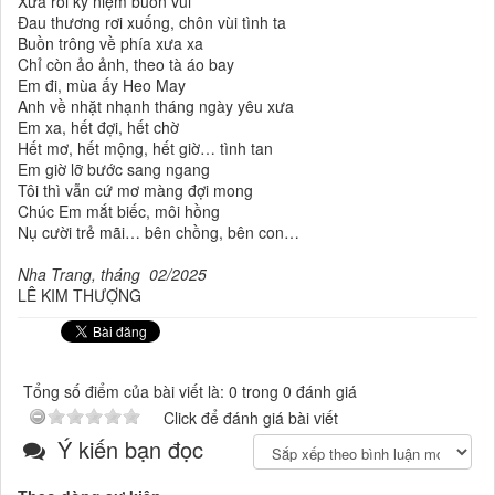
Xưa rồi kỷ niệm buồn vui
Đau thương rơi xuống, chôn vùi tình ta
Buồn trông về phía xưa xa
Chỉ còn ảo ảnh, theo tà áo bay
Em đi, mùa ấy Heo May
Anh về nhặt nhạnh tháng ngày yêu xưa
Em xa, hết đợi, hết chờ
Hết mơ, hết mộng, hết giờ… tình tan
Em giờ lỡ bước sang ngang
Tôi thì vẫn cứ mơ màng đợi mong
Chúc Em mắt biếc, môi hồng
Nụ cười trẻ mãi… bên chồng, bên con…
Nha Trang, tháng 02/2025
LÊ KIM THƯỢNG
Tổng số điểm của bài viết là: 0 trong 0 đánh giá
Click để đánh giá bài viết
Ý kiến bạn đọc