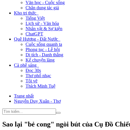
Văn học - Cuộc sống
Chân dung tác giả
Kho tri thức
Tiếng Việt
Lịch sử - Văn hóa
Nhân vật & Sự kiện
ChatGPT
Quê Hương - Đất Nước
Cuộc sống quanh ta
Phong tục - Lễ hội
Di tích - Danh thắng
Kể chuyện làng
Cà phê sáng
Đọc 30s
Thơ phổ nhạc
Tôi vẽ
Thích Minh Tuệ
Trang nhất
Nguyễn Duy Xuân - Thơ
Sao lại "bẻ cong" ngòi bút của Cụ Đồ Chiể