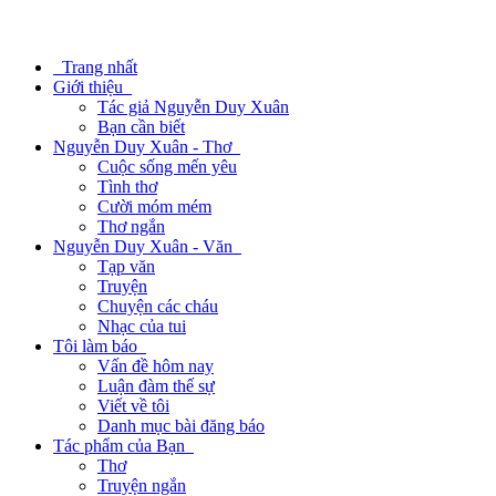
Trang nhất
Giới thiệu
Tác giả Nguyễn Duy Xuân
Bạn cần biết
Nguyễn Duy Xuân - Thơ
Cuộc sống mến yêu
Tình thơ
Cười móm mém
Thơ ngắn
Nguyễn Duy Xuân - Văn
Tạp văn
Truyện
Chuyện các cháu
Nhạc của tui
Tôi làm báo
Vấn đề hôm nay
Luận đàm thế sự
Viết về tôi
Danh mục bài đăng báo
Tác phẩm của Bạn
Thơ
Truyện ngắn