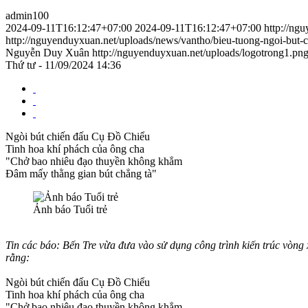
admin100
2024-09-11T16:12:47+07:00
2024-09-11T16:12:47+07:00
http://ng
http://nguyenduyxuan.net/uploads/news/vantho/bieu-tuong-ngoi-but-c
Nguyễn Duy Xuân
http://nguyenduyxuan.net/uploads/logotrong1.pn
Thứ tư - 11/09/2024 14:36
Ngòi bút chiến đấu Cụ Đồ Chiểu
Tinh hoa khí phách của ông cha
"Chở bao nhiêu đạo thuyền không khẳm
Đâm mấy thằng gian bút chẳng tà"
Ảnh báo Tuổi trẻ
Tin các báo: Bến Tre vừa đưa vào sử dụng công trình kiến trúc vòng
rằng:
Ngòi bút chiến đấu Cụ Đồ Chiểu
Tinh hoa khí phách của ông cha
"Chở bao nhiêu đạo thuyền không khẳm