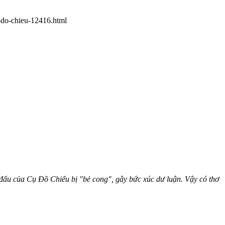
-do-chieu-12416.html
 đấu của Cụ Đồ Chiểu bị "bẻ cong", gây bức xúc dư luận.
Vậy có thơ