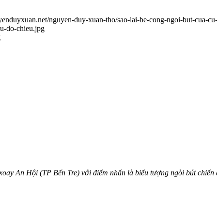
uyenduyxuan.net/nguyen-duy-xuan-tho/sao-lai-be-cong-ngoi-but-cua-cu
u-do-chieu.jpg
g
 xoay An Hội (TP Bến Tre) với điểm nhấn là biểu tượng ngòi bút chiến