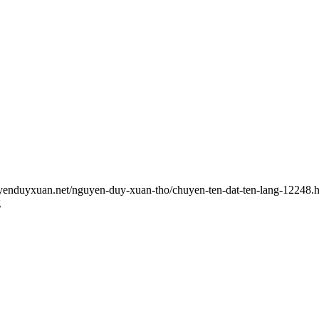
uyenduyxuan.net/nguyen-duy-xuan-tho/chuyen-ten-dat-ten-lang-12248.
g