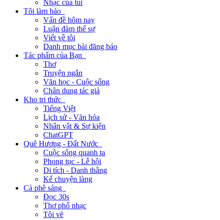
Nhạc của tui
Tôi làm báo
Vấn đề hôm nay
Luận đàm thế sự
Viết về tôi
Danh mục bài đăng báo
Tác phẩm của Bạn
Thơ
Truyện ngắn
Văn học - Cuộc sống
Chân dung tác giả
Kho tri thức
Tiếng Việt
Lịch sử - Văn hóa
Nhân vật & Sự kiện
ChatGPT
Quê Hương - Đất Nước
Cuộc sống quanh ta
Phong tục - Lễ hội
Di tích - Danh thắng
Kể chuyện làng
Cà phê sáng
Đọc 30s
Thơ phổ nhạc
Tôi vẽ