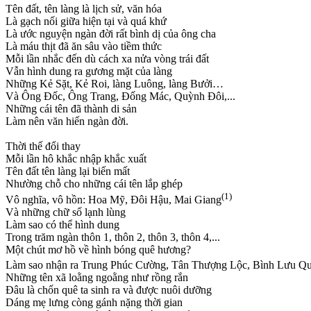
Tên đất, tên làng là lịch sử, văn hóa
Là gạch nối giữa hiện tại và quá khứ
Là ước nguyện ngàn đời rất bình dị của ông cha
Là máu thịt đã ăn sâu vào tiềm thức
Mỗi lần nhắc đến dù cách xa nửa vòng trái đất
Vẫn hình dung ra gương mặt của làng
Những Kẻ Sặt, Kẻ Roi, làng Luông, làng Bưởi…
Và Ông Đốc, Ông Trang, Đống Mác, Quỳnh Đôi,...
Những cái tên đã thành di sản
Làm nên văn hiến ngàn đời.
Thời thế đổi thay
Mỗi lần hô khắc nhập khắc xuất
Tên đất tên làng lại biến mất
Nhường chỗ cho những cái tên lắp ghép
(1)
Vô nghĩa, vô hồn: Hoa Mỹ, Đôi Hậu, Mai Giang
Và những chữ số lạnh lùng
Làm sao có thể hình dung
Trong trăm ngàn thôn 1, thôn 2, thôn 3, thôn 4,...
Một chút mơ hồ về hình bóng quê hương?
Làm sao nhận ra Trung Phúc Cường, Tân Thượng Lộc, Bình Lưu Qua
Những tên xã loằng ngoằng như rồng rắn
Đâu là chốn quê ta sinh ra và được nuôi dưỡng
Dáng mẹ lưng còng gánh nặng thời gian