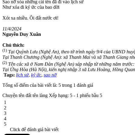
Sao nỡ xóa những cái tên đã đi vào lịch sử
Như xóa đi ký ức của bao đời
Xót xa nhiều. Ôi đất nước ơi!
11/4/2024
Nguyễn Duy Xuân
Chú thích:
(1)
Tại Quỳnh Lưu (Nghệ An), theo tờ trình ngày 9/4 của UBND huy
Tại Thanh Chương (Nghệ An): xã Thanh Mai và xã Thanh Giang nhậ
(2)
Tên các xã ở Nam Đàn (Nghệ An) sáp nhập từ những năm trướ
Tại Ứng Hòa (Hà Nội), kiến nghị nhập 3 xã Lưu Hoàng, Hồng Quan
Tags:
lịch sử
,
ký ức
,
sao nỡ
Tổng số điểm của bài viết là: 5 trong 1 đánh giá
Chuyện tên đất tên làng
Xếp hạng:
5
-
1
phiếu bầu
5
1
2
3
4
5
Click để đánh giá bài viết