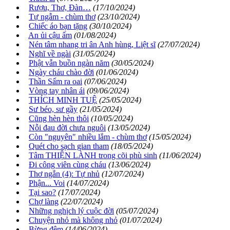
Rượu, Thơ, Đàn…
(17/10/2024)
Tự ngẫm - chùm thơ
(23/10/2024)
Chiếc áo bạn tặng
(30/10/2024)
An ủi cậu ấm
(01/08/2024)
Nén tâm nhang tri ân Anh hùng, Liệt sĩ
(27/07/2024)
Nghĩ về ngài
(31/05/2024)
Phật vẫn buồn ngàn năm
(30/05/2024)
Ngày cháu chào đời
(01/06/2024)
Thần Sấm ra oai
(07/06/2024)
Vòng tay nhân ái
(09/06/2024)
THÍCH MINH TUỆ
(25/05/2024)
Sư béo, sư gầy
(21/05/2024)
Cũng hèn hèn thôi
(10/05/2024)
Nỗi đau đời chưa nguôi
(13/05/2024)
Còn "nguyên" nhiều lắm - chùm thơ
(15/05/2024)
Quét cho sạch gian tham
(18/05/2024)
Tâm THIỆN LÀNH trong cõi phù sinh
(11/06/2024)
Đi công viên cùng cháu
(13/06/2024)
Thơ ngắn (4): Tự nhủ
(12/07/2024)
Phận... Voi
(14/07/2024)
Tại sao?
(17/07/2024)
Chợ làng
(22/07/2024)
Những nghịch lý cuộc đời
(05/07/2024)
Chuyện nhỏ mà không nhỏ
(01/07/2024)
Bừng đêm
(14/06/2024)