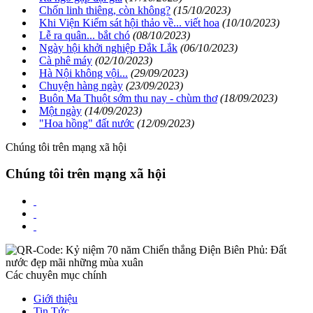
Chốn linh thiêng, còn không?
(15/10/2023)
Khi Viện Kiểm sát hội thảo về... viết hoa
(10/10/2023)
Lễ ra quân... bắt chó
(08/10/2023)
Ngày hội khởi nghiệp Đắk Lắk
(06/10/2023)
Cà phê máy
(02/10/2023)
Hà Nội không vội...
(29/09/2023)
Chuyện hàng ngày
(23/09/2023)
Buôn Ma Thuột sớm thu nay - chùm thơ
(18/09/2023)
Một ngày
(14/09/2023)
"Hoa hồng" đất nước
(12/09/2023)
Chúng tôi trên mạng xã hội
Chúng tôi trên mạng xã hội
Các chuyên mục chính
Giới thiệu
Tin Tức