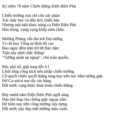
Kỷ niệm 70 năm Chiến thắng Điện Biên Phủ
Chiến trường xưa chỉ còn xác pháo
Xác máy bay và dấu tích chiến hào
Nhưng mãi mãi khúc tráng ca Điện Biên Phủ
Hào hùng, vang vọng khắp năm châu.
Mường Phăng vẫn ấm hơi Đại tướng
Vị chỉ huy Tổng tư lệnh tối cao
Bao ngày đêm trăn trở lời Bác dặn:
Trận này phải chắc thắng!
"Tướng quân tại ngoại", chú toàn quyền.
Bộc phá nổ, giật tung đồi A1
Lệnh tổng công kích trên khắp chiến trường
Cờ quyết chiến quyết thắng tung bay trên nóc hầm tướng giặc
Đờ Ca-xtơ-ri run rẩy xin hàng
Đất nước vang khúc khải hoàn chiến thắng.
Bảy mươi năm Điện Biên Phủ ngời sáng
Hào khí ông cha chống giặc ngoại xâm
Để hôm nay trên công trường xây dựng
Đất nước này đẹp mãi những mùa xuân.