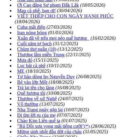
Ơi Cao đẳng Sư phạm Đắk Lắk
(18/05/2026)
Mau cà phê, bạn ơi!
(30/04/2026)
VIẾT THIỆP CHO CON NGÀY HẠNH PHÚC
(18/04/2026)
Cuba mất điện
(27/03/2026)
Iran nóng bỏng
(01/03/2026)
Xuân đã về trên mọi nẻo quê hương
(16/02/2026)
Cuối năm tự bạch
(31/12/2025)
Chùm thơ ngắn (18)
(13/12/2025)
Thương lắm miền Trung
(22/11/2025)
Mưa đỏ
(15/11/2025)
Lục bát cà phê
(10/11/2025)
MẸ
(18/10/2025)
Tự hào dòng họ Nguyễn Duy
(26/08/2025)
Bé vào lớp Một
(18/08/2025)
Trả lại tên cho làng
(16/08/2025)
Quê hương tôi
(10/08/2025)
Thương về xứ Nghệ
(24/07/2025)
Vô thường
(13/07/2025)
Nha Trang ngày gặp lại
(10/07/2025)
Đi tìm lời ru của mẹ
(07/07/2025)
Chào Kim Liên quê ta
(01/07/2025)
"Rú Dồi xưa vọng mãi tiếng cười"(*)
(28/06/2025)
Mừng sinh nhật đầu đời của cháu
(31/05/2025)