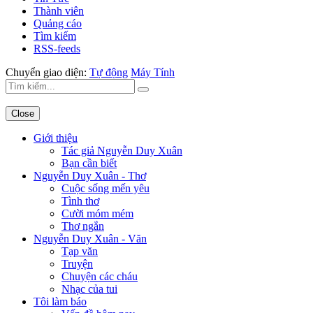
Thành viên
Quảng cáo
Tìm kiếm
RSS-feeds
Chuyển giao diện:
Tự động
Máy Tính
Close
Giới thiệu
Tác giả Nguyễn Duy Xuân
Bạn cần biết
Nguyễn Duy Xuân - Thơ
Cuộc sống mến yêu
Tình thơ
Cười móm mém
Thơ ngắn
Nguyễn Duy Xuân - Văn
Tạp văn
Truyện
Chuyện các cháu
Nhạc của tui
Tôi làm báo