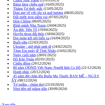
Chiều Nha Trang
(22/05/2025)
Bảng lảng chiều quê
(16/05/2025)
Tháng Tư thức giấc
(13/05/2025)
Đưa mự về với cậu và quê hương
(08/05/2025)
Đất nước trọn niềm vui
(07/05/2025)
Hòn Chồng
(06/05/2025)
Bình minh Nha Trang
(24/04/2025)
Ân đức Tiên Tổ
(19/04/2025)
Huyền thoại đất thép
(18/04/2025)
Đại ngàn kết nối biển xa
(16/04/2025)
Buổi sớm
(22/03/2025)
Ukraine - giờ phút sinh tử
(24/02/2025)
Tặng Em ngày lễ Tình Nhân
(14/02/2025)
Ngày cuối năm
(28/01/2025)
Hồ Khe Ngàn
(02/01/2025)
Chiều đông
(29/12/2024)
80 năm QĐND Việt Nam: Người lính Cụ Hồ
(21/12/2024)
Hạnh phúc
(20/12/2024)
45 năm đặt chân lên Buôn Ma Thuột: BAN MÊ – NGÀY
ẤY
(08/12/2024)
Tự ngẫm - chùm thơ
(23/10/2024)
Như tiên nữ giáng trần
(30/09/2024)
Xem tiếp...