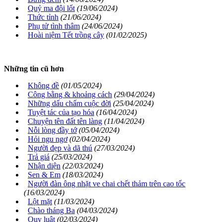
Quỷ ma đội lốt
(19/06/2024)
Thức tỉnh
(21/06/2024)
Phụ tử tình thâm
(24/06/2024)
Hoài niệm Tết trồng cây
(01/02/2025)
Những tin cũ hơn
Không đề
(01/05/2024)
Công bằng & khoảng cách
(29/04/2024)
Những dấu chấm cuộc đời
(25/04/2024)
Tuyệt tác của tạo hóa
(16/04/2024)
Chuyện tên đất tên làng
(11/04/2024)
Nỗi lòng đầy tớ
(05/04/2024)
Hỏi ngu ngơ
(02/04/2024)
Người đẹp và dã thú
(27/03/2024)
Trả giá
(25/03/2024)
Nhận diện
(22/03/2024)
Sen & Em
(18/03/2024)
Người đàn ông nhặt ve chai chết thảm trên cao tốc
(16/03/2024)
Lột mặt
(11/03/2024)
Chào tháng Ba
(04/03/2024)
Quy luật
(02/03/2024)