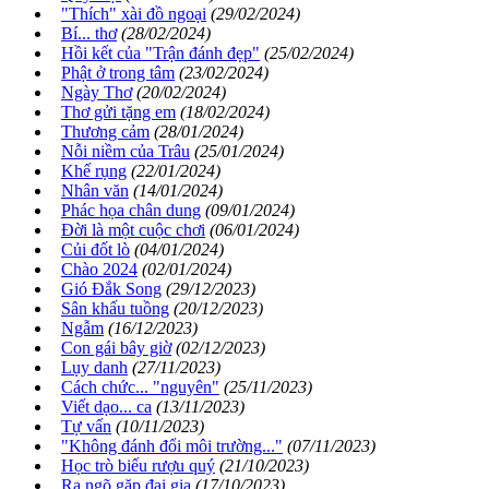
"Thích" xài đồ ngoại
(29/02/2024)
Bí... thơ
(28/02/2024)
Hồi kết của "Trận đánh đẹp"
(25/02/2024)
Phật ở trong tâm
(23/02/2024)
Ngày Thơ
(20/02/2024)
Thơ gửi tặng em
(18/02/2024)
Thương cảm
(28/01/2024)
Nỗi niềm của Trâu
(25/01/2024)
Khế rụng
(22/01/2024)
Nhân văn
(14/01/2024)
Phác họa chân dung
(09/01/2024)
Đời là một cuộc chơi
(06/01/2024)
Củi đốt lò
(04/01/2024)
Chào 2024
(02/01/2024)
Gió Đắk Song
(29/12/2023)
Sân khấu tuồng
(20/12/2023)
Ngẫm
(16/12/2023)
Con gái bây giờ
(02/12/2023)
Lụy danh
(27/11/2023)
Cách chức... "nguyên"
(25/11/2023)
Viết dạo... ca
(13/11/2023)
Tự vấn
(10/11/2023)
"Không đánh đổi môi trường..."
(07/11/2023)
Học trò biếu rượu quý
(21/10/2023)
Ra ngõ gặp đại gia
(17/10/2023)