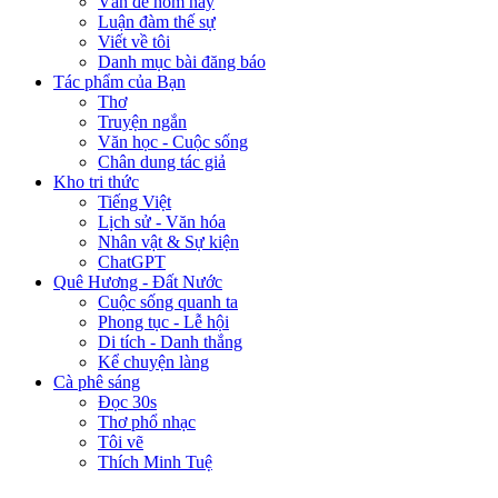
Vấn đề hôm nay
Luận đàm thế sự
Viết về tôi
Danh mục bài đăng báo
Tác phẩm của Bạn
Thơ
Truyện ngắn
Văn học - Cuộc sống
Chân dung tác giả
Kho tri thức
Tiếng Việt
Lịch sử - Văn hóa
Nhân vật & Sự kiện
ChatGPT
Quê Hương - Đất Nước
Cuộc sống quanh ta
Phong tục - Lễ hội
Di tích - Danh thắng
Kể chuyện làng
Cà phê sáng
Đọc 30s
Thơ phổ nhạc
Tôi vẽ
Thích Minh Tuệ