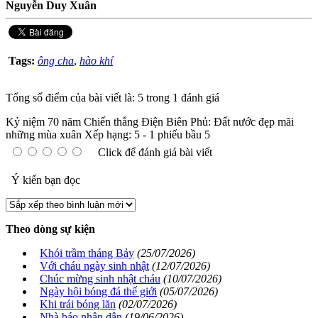
Nguyễn Duy Xuân
Tags:
ông cha
,
hào khí
Tổng số điểm của bài viết là: 5 trong 1 đánh giá
Kỷ niệm 70 năm Chiến thắng Điện Biên Phủ: Đất nước đẹp mãi
những mùa xuân
Xếp hạng:
5
-
1
phiếu bầu
5
Click để đánh giá bài viết
Ý kiến bạn đọc
Theo dòng sự kiện
Khói trầm tháng Bảy
(25/07/2026)
Với cháu ngày sinh nhật
(12/07/2026)
Chúc mừng sinh nhật cháu
(10/07/2026)
Ngày hội bóng đá thế giới
(05/07/2026)
Khi trái bóng lăn
(02/07/2026)
Nhà báo nhân dân
(19/06/2026)