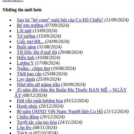
Những tin mới hơn
Sao lại "bẻ cong" ngòi bút của Cụ Đồ Chiểu?
(11/09/2024)
Bé tựu trường
(07/09/2024)
Lột mặt
(13/09/2024)
Tự sướng
(15/09/2024)
Giấc mơ đời...
(24/09/2024)
Buổi sáng
(31/08/2024)
Tết Độc lập ở quê tôi
(29/08/2024)
Hiển linh
(10/08/2024)
Lương Y
(17/08/2024)
Ngẫm - chùm thơ
(19/08/2024)
Thời bao cấp
(25/08/2024)
Lụy danh
(25/09/2024)
Như tiên nữ giáng trần
(30/09/2024)
45 năm đặt chân lên Buôn Ma Thuột: BAN MÊ – NGÀY
ẤY
(08/12/2024)
Đời vẫn ngát hương hoa
(03/12/2024)
Hạnh phúc
(20/12/2024)
80 năm QĐND Việt Nam: Người lính Cụ Hồ
(21/12/2024)
Chiều đông
(29/12/2024)
Tuyệt tác của tạo hóa
(24/11/2024)
Lộn lèo
(08/11/2024)
Trách ai
(07/10/2024)