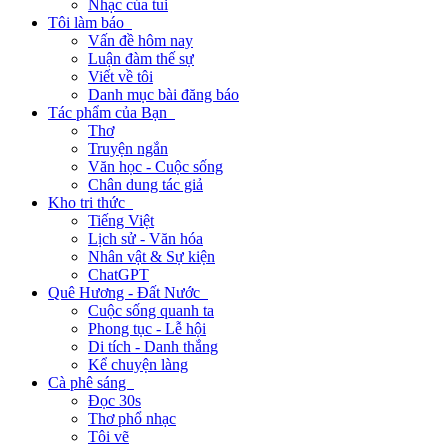
Nhạc của tui
Tôi làm báo
Vấn đề hôm nay
Luận đàm thế sự
Viết về tôi
Danh mục bài đăng báo
Tác phẩm của Bạn
Thơ
Truyện ngắn
Văn học - Cuộc sống
Chân dung tác giả
Kho tri thức
Tiếng Việt
Lịch sử - Văn hóa
Nhân vật & Sự kiện
ChatGPT
Quê Hương - Đất Nước
Cuộc sống quanh ta
Phong tục - Lễ hội
Di tích - Danh thắng
Kể chuyện làng
Cà phê sáng
Đọc 30s
Thơ phổ nhạc
Tôi vẽ