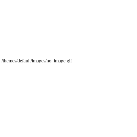
l
/themes/default/images/no_image.gif