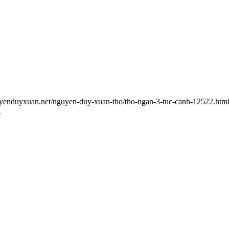
uyenduyxuan.net/nguyen-duy-xuan-tho/tho-ngan-3-tuc-canh-12522.htm
g