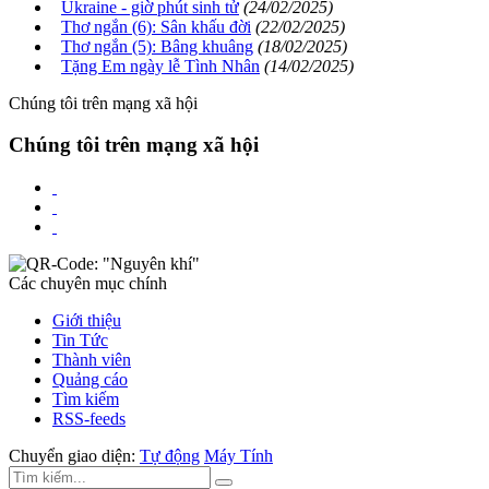
Ukraine - giờ phút sinh tử
(24/02/2025)
Thơ ngắn (6): Sân khấu đời
(22/02/2025)
Thơ ngắn (5): Bâng khuâng
(18/02/2025)
Tặng Em ngày lễ Tình Nhân
(14/02/2025)
Chúng tôi trên mạng xã hội
Chúng tôi trên mạng xã hội
Các chuyên mục chính
Giới thiệu
Tin Tức
Thành viên
Quảng cáo
Tìm kiếm
RSS-feeds
Chuyển giao diện:
Tự động
Máy Tính