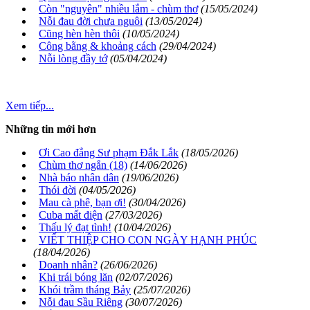
Còn "nguyên" nhiều lắm - chùm thơ
(15/05/2024)
Nỗi đau đời chưa nguôi
(13/05/2024)
Cũng hèn hèn thôi
(10/05/2024)
Công bằng & khoảng cách
(29/04/2024)
Nỗi lòng đầy tớ
(05/04/2024)
Xem tiếp...
Những tin mới hơn
Ơi Cao đẳng Sư phạm Đắk Lắk
(18/05/2026)
Chùm thơ ngắn (18)
(14/06/2026)
Nhà báo nhân dân
(19/06/2026)
Thói đời
(04/05/2026)
Mau cà phê, bạn ơi!
(30/04/2026)
Cuba mất điện
(27/03/2026)
Thấu lý đạt tình!
(10/04/2026)
VIẾT THIỆP CHO CON NGÀY HẠNH PHÚC
(18/04/2026)
Doanh nhân?
(26/06/2026)
Khi trái bóng lăn
(02/07/2026)
Khói trầm tháng Bảy
(25/07/2026)
Nỗi đau Sầu Riêng
(30/07/2026)