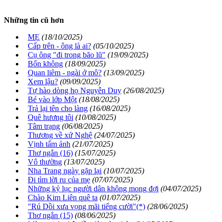
Những tin cũ hơn
MẸ
(18/10/2025)
Cấp trên - ông là ai?
(05/10/2025)
Cụ ông "đi trong bão lũ"
(19/09/2025)
Bốn không
(18/09/2025)
Quan liêm - ngài ở mô?
(13/09/2025)
Xem lậu?
(09/09/2025)
Tự hào dòng họ Nguyễn Duy
(26/08/2025)
Bé vào lớp Một
(18/08/2025)
Trả lại tên cho làng
(16/08/2025)
Quê hương tôi
(10/08/2025)
Tâm trạng
(06/08/2025)
Thương về xứ Nghệ
(24/07/2025)
Vịnh tấm ảnh
(21/07/2025)
Thơ ngắn (16)
(15/07/2025)
Vô thường
(13/07/2025)
Nha Trang ngày gặp lại
(10/07/2025)
Đi tìm lời ru của mẹ
(07/07/2025)
Những kỷ lục người dân không mong đợi
(04/07/2025)
Chào Kim Liên quê ta
(01/07/2025)
"Rú Dồi xưa vọng mãi tiếng cười"(*)
(28/06/2025)
Thơ ngắn (15)
(08/06/2025)