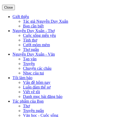
Close
Giới thiệu
Tác giả Nguyễn Duy Xuân
Bạn cần biết
Nguyễn Duy Xuân - Thơ
Cuộc sống mến yêu
Tình thơ
Cười móm mém
Thơ ngắn
Nguyễn Duy Xuân - Văn
Tạp văn
Truyện
Chuyện các cháu
Nhạc của tui
Tôi làm báo
Vấn đề hôm nay
Luận đàm thế sự
Viết về tôi
Danh mục bài đăng báo
Tác phẩm của Bạn
Thơ
Truyện ngắn
Văn học - Cuộc sống