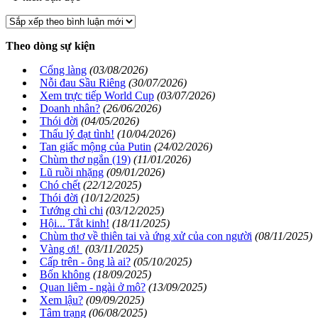
Theo dòng sự kiện
Cổng làng
(03/08/2026)
Nỗi đau Sầu Riêng
(30/07/2026)
Xem trực tiếp World Cup
(03/07/2026)
Doanh nhân?
(26/06/2026)
Thói đời
(04/05/2026)
Thấu lý đạt tình!
(10/04/2026)
Tan giấc mộng của Putin
(24/02/2026)
Chùm thơ ngắn (19)
(11/01/2026)
Lũ ruồi nhặng
(09/01/2026)
Chó chết
(22/12/2025)
Thói đời
(10/12/2025)
Tướng chì chi
(03/12/2025)
Hội... Tắt kinh!
(18/11/2025)
Chùm thơ về thiên tai và ứng xử của con người
(08/11/2025)
Vàng ơi!
(03/11/2025)
Cấp trên - ông là ai?
(05/10/2025)
Bốn không
(18/09/2025)
Quan liêm - ngài ở mô?
(13/09/2025)
Xem lậu?
(09/09/2025)
Tâm trạng
(06/08/2025)