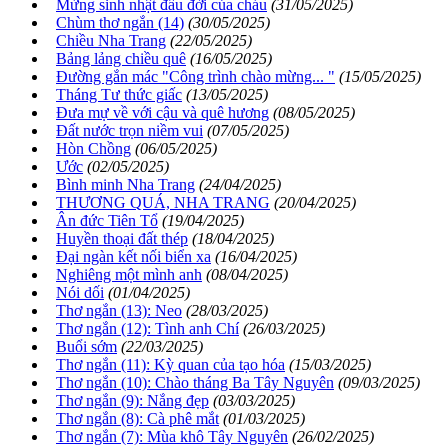
Mừng sinh nhật đầu đời của cháu
(31/05/2025)
Chùm thơ ngắn (14)
(30/05/2025)
Chiều Nha Trang
(22/05/2025)
Bảng lảng chiều quê
(16/05/2025)
Đường gắn mác "Công trình chào mừng... "
(15/05/2025)
Tháng Tư thức giấc
(13/05/2025)
Đưa mự về với cậu và quê hương
(08/05/2025)
Đất nước trọn niềm vui
(07/05/2025)
Hòn Chồng
(06/05/2025)
Ước
(02/05/2025)
Bình minh Nha Trang
(24/04/2025)
THƯƠNG QUÁ, NHA TRANG
(20/04/2025)
Ân đức Tiên Tổ
(19/04/2025)
Huyền thoại đất thép
(18/04/2025)
Đại ngàn kết nối biển xa
(16/04/2025)
Nghiêng một mình anh
(08/04/2025)
Nói dối
(01/04/2025)
Thơ ngắn (13): Neo
(28/03/2025)
Thơ ngắn (12): Tình anh Chí
(26/03/2025)
Buổi sớm
(22/03/2025)
Thơ ngắn (11): Kỳ quan của tạo hóa
(15/03/2025)
Thơ ngắn (10): Chào tháng Ba Tây Nguyên
(09/03/2025)
Thơ ngắn (9): Nắng đẹp
(03/03/2025)
Thơ ngắn (8): Cà phê mắt
(01/03/2025)
Thơ ngắn (7): Mùa khô Tây Nguyên
(26/02/2025)