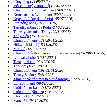
Cổng làng
(03/08/2026)
Với cháu ngày sinh nhật
(12/07/2026)
Chúc mừng sinh nhật cháu
(10/07/2026)
Xem trực tiếp World Cup
(03/07/2026)
Ngày hội bóng đá thế giới
(05/07/2026)
Iran nóng bỏng
(01/03/2026)
Tan giấc mộng của Putin
(24/02/2026)
Thương lắm miền Trung
(22/11/2025)
Thủy điện
(25/11/2025)
Chùm thơ ngắn (17)
(28/11/2025)
Hội... Tắt kinh!
(18/11/2025)
Mưa đỏ
(15/11/2025)
Chùm thơ về thiên tai và ứng xử của con người
(08/11/2025)
Lục bát cà phê
(10/11/2025)
Tướng chì chi
(03/12/2025)
Thói đời
(10/12/2025)
Chùm thơ ngắn (19)
(11/01/2026)
Tượng & tâm
(15/01/2026)
Xuân đã về trên mọi nẻo quê hương
(16/02/2026)
Lũ ruồi nhặng
(09/01/2026)
Cuối năm tự bạch
(31/12/2025)
Chùm thơ ngắn (18)
(13/12/2025)
Chó chết
(22/12/2025)
Vàng ơi!
(03/11/2025)