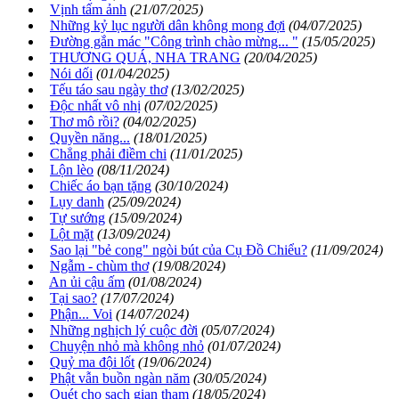
Vịnh tấm ảnh
(21/07/2025)
Những kỷ lục người dân không mong đợi
(04/07/2025)
Đường gắn mác "Công trình chào mừng... "
(15/05/2025)
THƯƠNG QUÁ, NHA TRANG
(20/04/2025)
Nói dối
(01/04/2025)
Tếu táo sau ngày thơ
(13/02/2025)
Độc nhất vô nhị
(07/02/2025)
Thơ mô rồi?
(04/02/2025)
Quyền năng...
(18/01/2025)
Chẳng phải điềm chi
(11/01/2025)
Lộn lèo
(08/11/2024)
Chiếc áo bạn tặng
(30/10/2024)
Lụy danh
(25/09/2024)
Tự sướng
(15/09/2024)
Lột mặt
(13/09/2024)
Sao lại "bẻ cong" ngòi bút của Cụ Đồ Chiểu?
(11/09/2024)
Ngẫm - chùm thơ
(19/08/2024)
An ủi cậu ấm
(01/08/2024)
Tại sao?
(17/07/2024)
Phận... Voi
(14/07/2024)
Những nghịch lý cuộc đời
(05/07/2024)
Chuyện nhỏ mà không nhỏ
(01/07/2024)
Quỷ ma đội lốt
(19/06/2024)
Phật vẫn buồn ngàn năm
(30/05/2024)
Quét cho sạch gian tham
(18/05/2024)