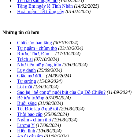
Tếu táo sau ngày thơ
(13/02/2025)
Tặng Em ngày lễ Tình Nhân
(14/02/2025)
Hoài niệm Tết trồng cây
(01/02/2025)
Những tin cũ hơn
Chiếc áo bạn tặng
(30/10/2024)
Tự ngẫm - chùm thơ
(23/10/2024)
Rượu, Thơ, Đàn…
(17/10/2024)
Trách ai
(07/10/2024)
Như tiên nữ giáng trần
(30/09/2024)
Lụy danh
(25/09/2024)
Giấc mơ đời...
(24/09/2024)
Tự sướng
(15/09/2024)
Lột mặt
(13/09/2024)
Sao lại "bẻ cong" ngòi bút của Cụ Đồ Chiểu?
(11/09/2024)
Bé tựu trường
(07/09/2024)
Buổi sáng
(31/08/2024)
Tết Độc lập ở quê tôi
(29/08/2024)
Thời bao cấp
(25/08/2024)
Ngẫm - chùm thơ
(19/08/2024)
Lương Y
(17/08/2024)
Hiển linh
(10/08/2024)
An ủi cậu ấm
(01/08/2024)