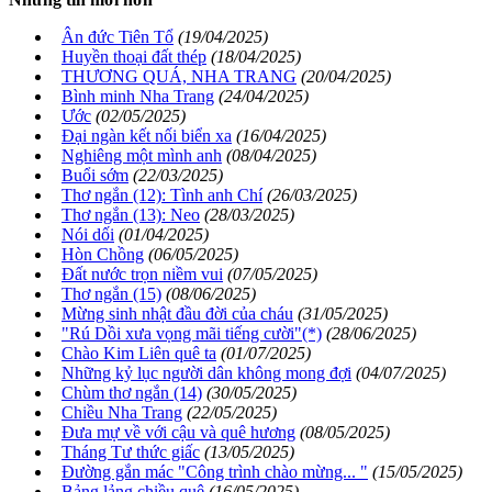
Ân đức Tiên Tổ
(19/04/2025)
Huyền thoại đất thép
(18/04/2025)
THƯƠNG QUÁ, NHA TRANG
(20/04/2025)
Bình minh Nha Trang
(24/04/2025)
Ước
(02/05/2025)
Đại ngàn kết nối biển xa
(16/04/2025)
Nghiêng một mình anh
(08/04/2025)
Buổi sớm
(22/03/2025)
Thơ ngắn (12): Tình anh Chí
(26/03/2025)
Thơ ngắn (13): Neo
(28/03/2025)
Nói dối
(01/04/2025)
Hòn Chồng
(06/05/2025)
Đất nước trọn niềm vui
(07/05/2025)
Thơ ngắn (15)
(08/06/2025)
Mừng sinh nhật đầu đời của cháu
(31/05/2025)
"Rú Dồi xưa vọng mãi tiếng cười"(*)
(28/06/2025)
Chào Kim Liên quê ta
(01/07/2025)
Những kỷ lục người dân không mong đợi
(04/07/2025)
Chùm thơ ngắn (14)
(30/05/2025)
Chiều Nha Trang
(22/05/2025)
Đưa mự về với cậu và quê hương
(08/05/2025)
Tháng Tư thức giấc
(13/05/2025)
Đường gắn mác "Công trình chào mừng... "
(15/05/2025)
Bảng lảng chiều quê
(16/05/2025)