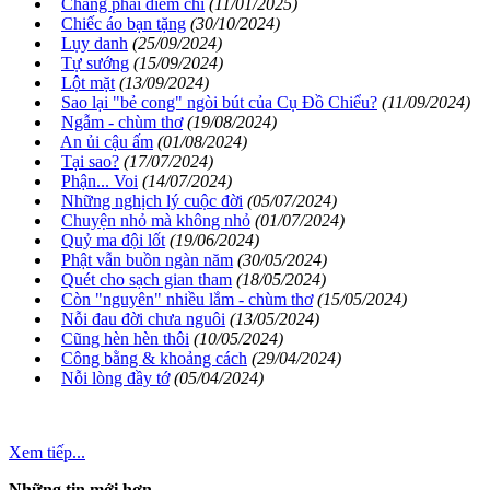
Chẳng phải điềm chi
(11/01/2025)
Chiếc áo bạn tặng
(30/10/2024)
Lụy danh
(25/09/2024)
Tự sướng
(15/09/2024)
Lột mặt
(13/09/2024)
Sao lại "bẻ cong" ngòi bút của Cụ Đồ Chiểu?
(11/09/2024)
Ngẫm - chùm thơ
(19/08/2024)
An ủi cậu ấm
(01/08/2024)
Tại sao?
(17/07/2024)
Phận... Voi
(14/07/2024)
Những nghịch lý cuộc đời
(05/07/2024)
Chuyện nhỏ mà không nhỏ
(01/07/2024)
Quỷ ma đội lốt
(19/06/2024)
Phật vẫn buồn ngàn năm
(30/05/2024)
Quét cho sạch gian tham
(18/05/2024)
Còn "nguyên" nhiều lắm - chùm thơ
(15/05/2024)
Nỗi đau đời chưa nguôi
(13/05/2024)
Cũng hèn hèn thôi
(10/05/2024)
Công bằng & khoảng cách
(29/04/2024)
Nỗi lòng đầy tớ
(05/04/2024)
Xem tiếp...
Những tin mới hơn