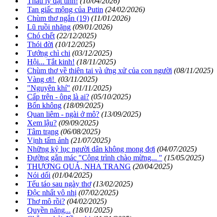
Thấu lý đạt tình!
(10/04/2026)
Tan giấc mộng của Putin
(24/02/2026)
Chùm thơ ngắn (19)
(11/01/2026)
Lũ ruồi nhặng
(09/01/2026)
Chó chết
(22/12/2025)
Thói đời
(10/12/2025)
Tướng chì chi
(03/12/2025)
Hội... Tắt kinh!
(18/11/2025)
Chùm thơ về thiên tai và ứng xử của con người
(08/11/2025)
Vàng ơi!
(03/11/2025)
"Nguyên khí"
(01/11/2025)
Cấp trên - ông là ai?
(05/10/2025)
Bốn không
(18/09/2025)
Quan liêm - ngài ở mô?
(13/09/2025)
Xem lậu?
(09/09/2025)
Tâm trạng
(06/08/2025)
Vịnh tấm ảnh
(21/07/2025)
Những kỷ lục người dân không mong đợi
(04/07/2025)
Đường gắn mác "Công trình chào mừng... "
(15/05/2025)
THƯƠNG QUÁ, NHA TRANG
(20/04/2025)
Nói dối
(01/04/2025)
Tếu táo sau ngày thơ
(13/02/2025)
Độc nhất vô nhị
(07/02/2025)
Thơ mô rồi?
(04/02/2025)
Quyền năng...
(18/01/2025)