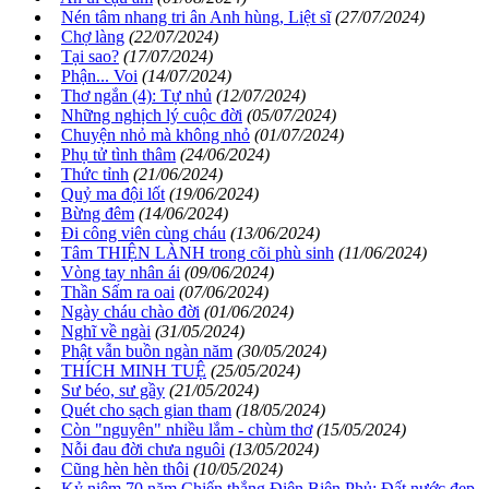
Nén tâm nhang tri ân Anh hùng, Liệt sĩ
(27/07/2024)
Chợ làng
(22/07/2024)
Tại sao?
(17/07/2024)
Phận... Voi
(14/07/2024)
Thơ ngắn (4): Tự nhủ
(12/07/2024)
Những nghịch lý cuộc đời
(05/07/2024)
Chuyện nhỏ mà không nhỏ
(01/07/2024)
Phụ tử tình thâm
(24/06/2024)
Thức tỉnh
(21/06/2024)
Quỷ ma đội lốt
(19/06/2024)
Bừng đêm
(14/06/2024)
Đi công viên cùng cháu
(13/06/2024)
Tâm THIỆN LÀNH trong cõi phù sinh
(11/06/2024)
Vòng tay nhân ái
(09/06/2024)
Thần Sấm ra oai
(07/06/2024)
Ngày cháu chào đời
(01/06/2024)
Nghĩ về ngài
(31/05/2024)
Phật vẫn buồn ngàn năm
(30/05/2024)
THÍCH MINH TUỆ
(25/05/2024)
Sư béo, sư gầy
(21/05/2024)
Quét cho sạch gian tham
(18/05/2024)
Còn "nguyên" nhiều lắm - chùm thơ
(15/05/2024)
Nỗi đau đời chưa nguôi
(13/05/2024)
Cũng hèn hèn thôi
(10/05/2024)
Kỷ niệm 70 năm Chiến thắng Điện Biên Phủ: Đất nước đẹp