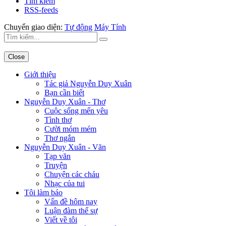
Tìm kiếm
RSS-feeds
Chuyển giao diện:
Tự động
Máy Tính
Close
Giới thiệu
Tác giả Nguyễn Duy Xuân
Bạn cần biết
Nguyễn Duy Xuân - Thơ
Cuộc sống mến yêu
Tình thơ
Cười móm mém
Thơ ngắn
Nguyễn Duy Xuân - Văn
Tạp văn
Truyện
Chuyện các cháu
Nhạc của tui
Tôi làm báo
Vấn đề hôm nay
Luận đàm thế sự
Viết về tôi