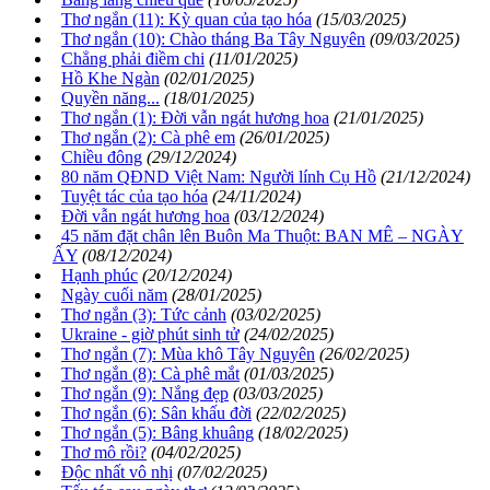
Thơ ngắn (11): Kỳ quan của tạo hóa
(15/03/2025)
Thơ ngắn (10): Chào tháng Ba Tây Nguyên
(09/03/2025)
Chẳng phải điềm chi
(11/01/2025)
Hồ Khe Ngàn
(02/01/2025)
Quyền năng...
(18/01/2025)
Thơ ngắn (1): Đời vẫn ngát hương hoa
(21/01/2025)
Thơ ngắn (2): Cà phê em
(26/01/2025)
Chiều đông
(29/12/2024)
80 năm QĐND Việt Nam: Người lính Cụ Hồ
(21/12/2024)
Tuyệt tác của tạo hóa
(24/11/2024)
Đời vẫn ngát hương hoa
(03/12/2024)
45 năm đặt chân lên Buôn Ma Thuột: BAN MÊ – NGÀY
ẤY
(08/12/2024)
Hạnh phúc
(20/12/2024)
Ngày cuối năm
(28/01/2025)
Thơ ngắn (3): Tức cảnh
(03/02/2025)
Ukraine - giờ phút sinh tử
(24/02/2025)
Thơ ngắn (7): Mùa khô Tây Nguyên
(26/02/2025)
Thơ ngắn (8): Cà phê mắt
(01/03/2025)
Thơ ngắn (9): Nắng đẹp
(03/03/2025)
Thơ ngắn (6): Sân khấu đời
(22/02/2025)
Thơ ngắn (5): Bâng khuâng
(18/02/2025)
Thơ mô rồi?
(04/02/2025)
Độc nhất vô nhị
(07/02/2025)