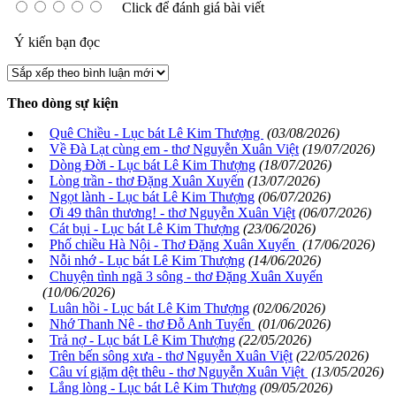
Click để đánh giá bài viết
Ý kiến bạn đọc
Theo dòng sự kiện
Quê Chiều - Lục bát Lê Kim Thượng
(03/08/2026)
Về Đà Lạt cùng em - thơ Nguyễn Xuân Việt
(19/07/2026)
Dòng Đời - Lục bát Lê Kim Thượng
(18/07/2026)
Lòng trần - thơ Đặng Xuân Xuyến
(13/07/2026)
Ngọt lành - Lục bát Lê Kim Thượng
(06/07/2026)
Ơi 49 thân thương! - thơ Nguyễn Xuân Việt
(06/07/2026)
Cát bụi - Lục bát Lê Kim Thượng
(23/06/2026)
Phố chiều Hà Nội - Thơ Đặng Xuân Xuyến
(17/06/2026)
Nỗi nhớ - Lục bát Lê Kim Thượng
(14/06/2026)
Chuyện tình ngã 3 sông - thơ Đặng Xuân Xuyến
(10/06/2026)
Luân hồi - Lục bát Lê Kim Thượng
(02/06/2026)
Nhớ Thanh Nê - thơ Đỗ Anh Tuyến
(01/06/2026)
Trả nợ - Lục bát Lê Kim Thượng
(22/05/2026)
Trên bến sông xưa - thơ Nguyễn Xuân Việt
(22/05/2026)
Câu ví giặm dệt thêu - thơ Nguyễn Xuân Việt
(13/05/2026)
Lắng lòng - Lục bát Lê Kim Thượng
(09/05/2026)