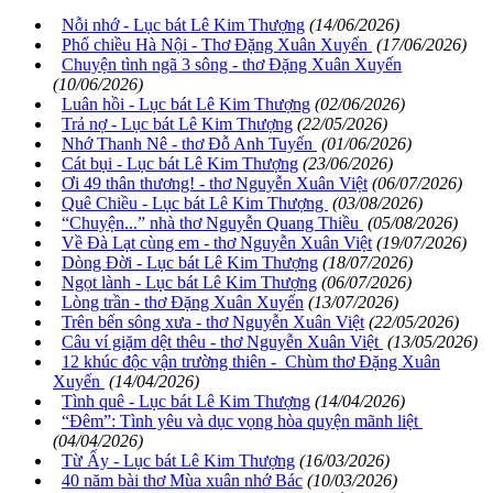
Nỗi nhớ - Lục bát Lê Kim Thượng
(14/06/2026)
Phố chiều Hà Nội - Thơ Đặng Xuân Xuyến
(17/06/2026)
Chuyện tình ngã 3 sông - thơ Đặng Xuân Xuyến
(10/06/2026)
Luân hồi - Lục bát Lê Kim Thượng
(02/06/2026)
Trả nợ - Lục bát Lê Kim Thượng
(22/05/2026)
Nhớ Thanh Nê - thơ Đỗ Anh Tuyến
(01/06/2026)
Cát bụi - Lục bát Lê Kim Thượng
(23/06/2026)
Ơi 49 thân thương! - thơ Nguyễn Xuân Việt
(06/07/2026)
Quê Chiều - Lục bát Lê Kim Thượng
(03/08/2026)
“Chuyện...” nhà thơ Nguyễn Quang Thiều
(05/08/2026)
Về Đà Lạt cùng em - thơ Nguyễn Xuân Việt
(19/07/2026)
Dòng Đời - Lục bát Lê Kim Thượng
(18/07/2026)
Ngọt lành - Lục bát Lê Kim Thượng
(06/07/2026)
Lòng trần - thơ Đặng Xuân Xuyến
(13/07/2026)
Trên bến sông xưa - thơ Nguyễn Xuân Việt
(22/05/2026)
Câu ví giặm dệt thêu - thơ Nguyễn Xuân Việt
(13/05/2026)
12 khúc độc vận trường thiên - Chùm thơ Đặng Xuân
Xuyến
(14/04/2026)
Tình quê - Lục bát Lê Kim Thượng
(14/04/2026)
“Đêm”: Tình yêu và dục vọng hòa quyện mãnh liệt
(04/04/2026)
Từ Ấy - Lục bát Lê Kim Thượng
(16/03/2026)
40 năm bài thơ Mùa xuân nhớ Bác
(10/03/2026)