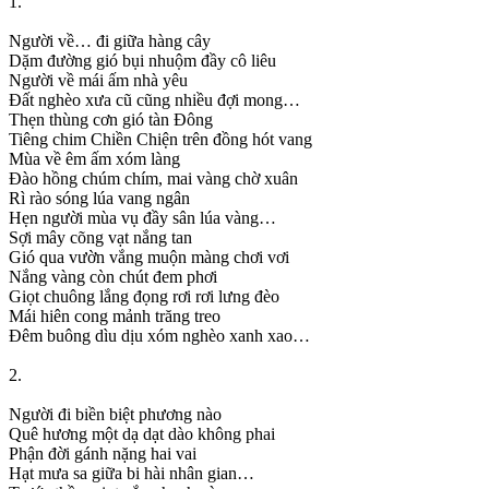
1.
Người về… đi giữa hàng cây
Dặm đường gió bụi nhuộm đầy cô liêu
Người về mái ấm nhà yêu
Đất nghèo xưa cũ cũng nhiều đợi mong…
Thẹn thùng cơn gió tàn Đông
Tiêng chim Chiền Chiện trên đồng hót vang
Mùa về êm ấm xóm làng
Đào hồng chúm chím, mai vàng chờ xuân
Rì rào sóng lúa vang ngân
Hẹn người mùa vụ đầy sân lúa vàng…
Sợi mây cõng vạt nắng tan
Gió qua vườn vắng muộn màng chơi vơi
Nắng vàng còn chút đem phơi
Giọt chuông lắng đọng rơi rơi lưng đèo
Mái hiên cong mảnh trăng treo
Đêm buông dìu dịu xóm nghèo xanh xao…
2.
Người đi biền biệt phương nào
Quê hương một dạ dạt dào không phai
Phận đời gánh nặng hai vai
Hạt mưa sa giữa bi hài nhân gian…