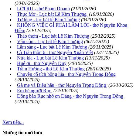
(30/01/2026)
LỜI RU - thơ Phạm Doanh
(21/01/2026)
Thực Mơ - Lục bát Lê Kim Thượng
(19/01/2026)
Tơ lòng - lục bát lê Kim Thượng
(04/01/2026)
KHÔNG VIỆC GÌ PHẢI LẮM LỜI - thơ Nguyễn Khoa
Điềm
(29/12/2025)
Thảo thơm - Lục bát Lê Kim Thượng
(25/12/2025)
Vẫn còn - Lục bát lê Kim Thượng
(06/12/2025)
Lâm sàng - Lục bát Lê Kim Thượng
(26/11/2025)
Ơi Tràn thôn 6 - thơ Nguyễn Xuân Việt
(22/11/2025)
Nửa kia - Lục bát Lê Kim Thượng
(13/11/2025)
Huế ơi - thơ Nguyễn Duy
(30/10/2025)
Trầm Hương - thơ Lê Kim Thượng
(28/10/2025)
Chuyện cổ tích bông lúa - thơ Nguyễn Trọng Đồng
(28/10/2025)
Gà mẹ và Diều hâu - thơ Nguyễn Trọng Đồng
(26/10/2025)
Em bé người Rục
(24/10/2025)
Đồng bào Rục nhớ ơn Đảng - thơ Nguyễn Trọng Đồng
(22/10/2025)
Xem tiếp...
Những tin mới hơn