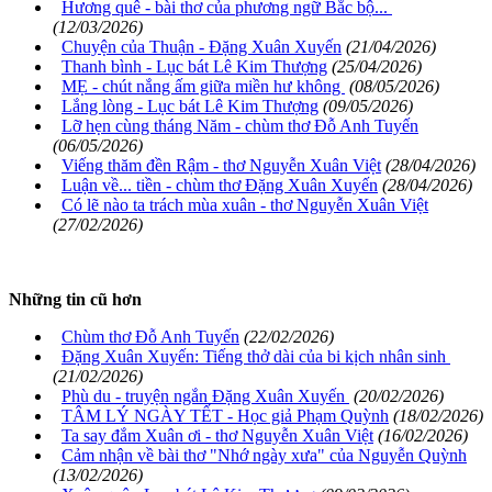
Hương quê - bài thơ của phương ngữ Bắc bộ...
(12/03/2026)
Chuyện của Thuận - Đặng Xuân Xuyến
(21/04/2026)
Thanh bình - Lục bát Lê Kim Thượng
(25/04/2026)
MẸ - chút nắng ấm giữa miền hư không
(08/05/2026)
Lắng lòng - Lục bát Lê Kim Thượng
(09/05/2026)
Lỡ hẹn cùng tháng Năm - chùm thơ Đỗ Anh Tuyến
(06/05/2026)
Viếng thăm đền Rậm - thơ Nguyễn Xuân Việt
(28/04/2026)
Luận về... tiền - chùm thơ Đặng Xuân Xuyến
(28/04/2026)
Có lẽ nào ta trách mùa xuân - thơ Nguyễn Xuân Việt
(27/02/2026)
Những tin cũ hơn
Chùm thơ Đỗ Anh Tuyến
(22/02/2026)
Đặng Xuân Xuyến: Tiếng thở dài của bi kịch nhân sinh
(21/02/2026)
Phù du - truyện ngắn Đặng Xuân Xuyến
(20/02/2026)
TÂM LÝ NGÀY TẾT - Học giả Phạm Quỳnh
(18/02/2026)
Ta say đắm Xuân ơi - thơ Nguyễn Xuân Việt
(16/02/2026)
Cảm nhận về bài thơ "Nhớ ngày xưa" của Nguyễn Quỳnh
(13/02/2026)