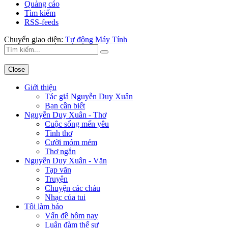
Quảng cáo
Tìm kiếm
RSS-feeds
Chuyển giao diện:
Tự động
Máy Tính
Close
Giới thiệu
Tác giả Nguyễn Duy Xuân
Bạn cần biết
Nguyễn Duy Xuân - Thơ
Cuộc sống mến yêu
Tình thơ
Cười móm mém
Thơ ngắn
Nguyễn Duy Xuân - Văn
Tạp văn
Truyện
Chuyện các cháu
Nhạc của tui
Tôi làm báo
Vấn đề hôm nay
Luận đàm thế sự