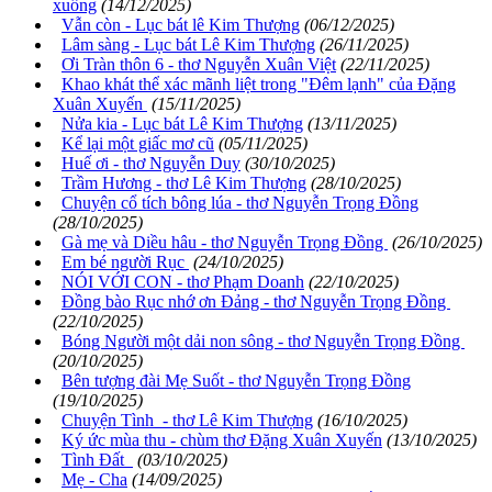
xuống
(14/12/2025)
Vẫn còn - Lục bát lê Kim Thượng
(06/12/2025)
Lâm sàng - Lục bát Lê Kim Thượng
(26/11/2025)
Ơi Tràn thôn 6 - thơ Nguyễn Xuân Việt
(22/11/2025)
Khao khát thể xác mãnh liệt trong "Đêm lạnh" của Đặng
Xuân Xuyến
(15/11/2025)
Nửa kia - Lục bát Lê Kim Thượng
(13/11/2025)
Kể lại một giấc mơ cũ
(05/11/2025)
Huế ơi - thơ Nguyễn Duy
(30/10/2025)
Trầm Hương - thơ Lê Kim Thượng
(28/10/2025)
Chuyện cổ tích bông lúa - thơ Nguyễn Trọng Đồng
(28/10/2025)
Gà mẹ và Diều hâu - thơ Nguyễn Trọng Đồng
(26/10/2025)
Em bé người Rục
(24/10/2025)
NÓI VỚI CON - thơ Phạm Doanh
(22/10/2025)
Đồng bào Rục nhớ ơn Đảng - thơ Nguyễn Trọng Đồng
(22/10/2025)
Bóng Người một dải non sông - thơ Nguyễn Trọng Đồng
(20/10/2025)
Bên tượng đài Mẹ Suốt - thơ Nguyễn Trọng Đồng
(19/10/2025)
Chuyện Tình - thơ Lê Kim Thượng
(16/10/2025)
Ký ức mùa thu - chùm thơ Đặng Xuân Xuyến
(13/10/2025)
Tình Đất
(03/10/2025)
Mẹ - Cha
(14/09/2025)