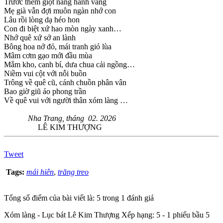
Trước thềm giọt nắng hanh vàng
Mẹ già vẫn đợi muôn ngàn nhớ con
Lâu rồi lòng dạ héo hon
Con đi biệt xứ hao mòn ngày xanh…
Nhớ quê xứ sở an lành
Bông hoa nở đỏ, mái tranh gió lùa
Mâm cơm gạo mới đầu mùa
Mắm kho, canh bí, dưa chua cải ngồng…
Niềm vui cột với nỗi buồn
Trông về quê cũ, cánh chuồn phân vân
Bao giờ giũ áo phong trần
Về quê vui với người thân xóm làng …
Nha Trang, tháng 02. 2026
LÊ KIM THƯỢNG
Tweet
Tags:
mái hiên
,
trăng treo
Tổng số điểm của bài viết là: 5 trong 1 đánh giá
Xóm làng - Lục bát Lê Kim Thượng
Xếp hạng:
5
-
1
phiếu bầu
5