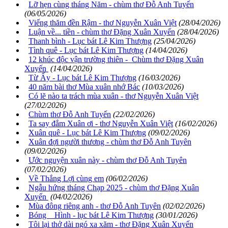
Lỡ hẹn cùng tháng Năm - chùm thơ Đỗ Anh Tuyến
(06/05/2026)
Viếng thăm đền Rậm - thơ Nguyễn Xuân Việt
(28/04/2026)
Luận về... tiền - chùm thơ Đặng Xuân Xuyến
(28/04/2026)
Thanh bình - Lục bát Lê Kim Thượng
(25/04/2026)
Tình quê - Lục bát Lê Kim Thượng
(14/04/2026)
12 khúc độc vận trường thiên - Chùm thơ Đặng Xuân
Xuyến
(14/04/2026)
Từ Ấy - Lục bát Lê Kim Thượng
(16/03/2026)
40 năm bài thơ Mùa xuân nhớ Bác
(10/03/2026)
Có lẽ nào ta trách mùa xuân - thơ Nguyễn Xuân Việt
(27/02/2026)
Chùm thơ Đỗ Anh Tuyến
(22/02/2026)
Ta say đắm Xuân ơi - thơ Nguyễn Xuân Việt
(16/02/2026)
Xuân quê - Lục bát Lê Kim Thượng
(09/02/2026)
Xuân đợi người thương - chùm thơ Đỗ Anh Tuyên
(09/02/2026)
Ước nguyện xuân này - chùm thơ Đỗ Anh Tuyên
(07/02/2026)
Về Thắng Lợi cùng em
(06/02/2026)
Ngẫu hứng tháng Chạp 2025 - chùm thơ Đặng Xuân
Xuyến
(04/02/2026)
Mùa đông riêng anh - thơ Đỗ Anh Tuyên
(02/02/2026)
Bóng Hình - lục bát Lê Kim Thượng
(30/01/2026)
Tôi lại thở dài ngó xa xăm - thơ Đặng Xuân Xuyến