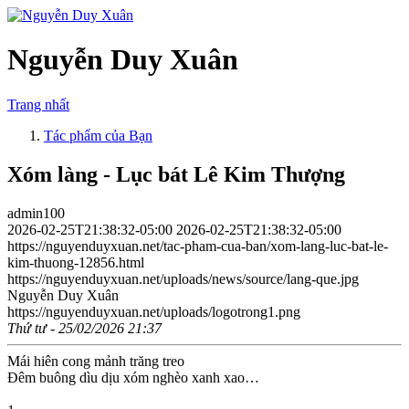
Nguyễn Duy Xuân
Trang nhất
Tác phẩm của Bạn
Xóm làng - Lục bát Lê Kim Thượng
admin100
2026-02-25T21:38:32-05:00
2026-02-25T21:38:32-05:00
https://nguyenduyxuan.net/tac-pham-cua-ban/xom-lang-luc-bat-le-
kim-thuong-12856.html
https://nguyenduyxuan.net/uploads/news/source/lang-que.jpg
Nguyễn Duy Xuân
https://nguyenduyxuan.net/uploads/logotrong1.png
Thứ tư - 25/02/2026 21:37
Mái hiên cong mảnh trăng treo
Đêm buông dìu dịu xóm nghèo xanh xao…