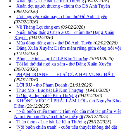
Xuân quê - Lục bát Lê Kim Thượng
(09/02/2026)
Xuân đợi người thương - chùm thơ Đỗ Anh Tuyên
(09/02/2026)
Ước nguyện xuân này - chùm thơ Đỗ Anh Tuyên
(07/02/2026)
Về Thắng Lợi cùng em
(06/02/2026)
Ngẫu hứng tháng Chạp 2025 - chùm thơ Đặng Xuân
Xuyến
(04/02/2026)
Mùa đông riêng anh - thơ Đỗ Anh Tuyên
(02/02/2026)
Đặng Xuân Xuyến: Đi tìm niềm riềng giữa dòng trôi vội
(01/02/2026)
Bóng Hình - lục bát Lê Kim Thượng
(30/01/2026)
Tôi lại thở dài ngó xa xăm - thơ Đặng Xuân Xuyến
(30/01/2026)
PHẠM DOANH – THI SĨ CỦA HAI VÙNG ĐẤT
(29/01/2026)
LỜI RU - thơ Phạm Doanh
(21/01/2026)
Thực Mơ - Lục bát Lê Kim Thượng
(19/01/2026)
Tơ lòng - lục bát lê Kim Thượng
(04/01/2026)
KHÔNG VIỆC GÌ PHẢI LẮM LỜI - thơ Nguyễn Khoa
Điềm
(29/12/2025)
“Nỗi buồn chiến tranh”: Tầm vóc của một tác phẩm Việt
Nam trên bản đồ văn chương thế giới
(28/12/2025)
Thảo thơm - Lục bát Lê Kim Thượng
(25/12/2025)
'Nỗi buồn chiến tranh' - cuốn tiểu thuyết không thể đặt