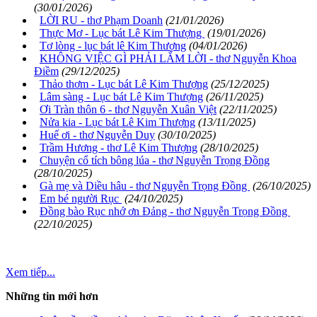
(30/01/2026)
LỜI RU - thơ Phạm Doanh
(21/01/2026)
Thực Mơ - Lục bát Lê Kim Thượng
(19/01/2026)
Tơ lòng - lục bát lê Kim Thượng
(04/01/2026)
KHÔNG VIỆC GÌ PHẢI LẮM LỜI - thơ Nguyễn Khoa
Điềm
(29/12/2025)
Thảo thơm - Lục bát Lê Kim Thượng
(25/12/2025)
Lâm sàng - Lục bát Lê Kim Thượng
(26/11/2025)
Ơi Tràn thôn 6 - thơ Nguyễn Xuân Việt
(22/11/2025)
Nửa kia - Lục bát Lê Kim Thượng
(13/11/2025)
Huế ơi - thơ Nguyễn Duy
(30/10/2025)
Trầm Hương - thơ Lê Kim Thượng
(28/10/2025)
Chuyện cổ tích bông lúa - thơ Nguyễn Trọng Đồng
(28/10/2025)
Gà mẹ và Diều hâu - thơ Nguyễn Trọng Đồng
(26/10/2025)
Em bé người Rục
(24/10/2025)
Đồng bào Rục nhớ ơn Đảng - thơ Nguyễn Trọng Đồng
(22/10/2025)
Xem tiếp...
Những tin mới hơn