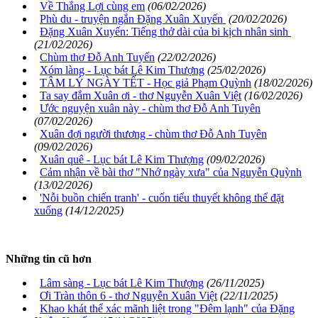
Về Thắng Lợi cùng em
(06/02/2026)
Phù du - truyện ngắn Đặng Xuân Xuyến
(20/02/2026)
Đặng Xuân Xuyến: Tiếng thở dài của bi kịch nhân sinh
(21/02/2026)
Chùm thơ Đỗ Anh Tuyến
(22/02/2026)
Xóm làng - Lục bát Lê Kim Thượng
(25/02/2026)
TÂM LÝ NGÀY TẾT - Học giả Phạm Quỳnh
(18/02/2026)
Ta say đắm Xuân ơi - thơ Nguyễn Xuân Việt
(16/02/2026)
Ước nguyện xuân này - chùm thơ Đỗ Anh Tuyên
(07/02/2026)
Xuân đợi người thương - chùm thơ Đỗ Anh Tuyên
(09/02/2026)
Xuân quê - Lục bát Lê Kim Thượng
(09/02/2026)
Cảm nhận về bài thơ "Nhớ ngày xưa" của Nguyễn Quỳnh
(13/02/2026)
'Nỗi buồn chiến tranh' - cuốn tiểu thuyết không thể đặt
xuống
(14/12/2025)
Những tin cũ hơn
Lâm sàng - Lục bát Lê Kim Thượng
(26/11/2025)
Ơi Tràn thôn 6 - thơ Nguyễn Xuân Việt
(22/11/2025)
Khao khát thể xác mãnh liệt trong "Đêm lạnh" của Đặng