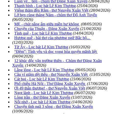
Luận về... tiền - chùm thơ Đặng Xuân Xuyến
(28/04/2026)
Thanh bình - Lục bát Lê Kim Thượng
(25/04/2026)
Viếng thăm đền Rậm - thơ Nguyễn Xuân Việt
(28/04/2026)
Lỡ hẹn cùng tháng Năm - chùm thơ Đỗ Anh Tuyến
(06/05/2026)
MẸ - chút nắng ấm giữa miền hư không
(08/05/2026)
Chuyện của Thuận - Đặng Xuân Xuyến
(21/04/2026)
Tình quê - Lục bát Lê Kim Thượng
(14/04/2026)
Hương quê - bài thơ của phương ngữ Bắc bộ...
(12/03/2026)
Từ Ấy - Lục bát Lê Kim Thượng
(16/03/2026)
“Đêm”: Tình yêu và dục vọng hòa quyện mãnh liệt
(04/04/2026)
12 khúc độc vận trường thiên - Chùm thơ Đặng Xuân
Xuyến
(14/04/2026)
Lắng lòng - Lục bát Lê Kim Thượng
(09/05/2026)
Câu ví giặm dệt thêu - thơ Nguyễn Xuân Việt
(13/05/2026)
Cát bụi - Lục bát Lê Kim Thượng
(23/06/2026)
Phố chiều Hà Nội - Thơ Đặng Xuân Xuyến
(17/06/2026)
Ơi 49 thân thương! - thơ Nguyễn Xuân Việt
(06/07/2026)
Ngọt lành - Lục bát Lê Kim Thượng
(06/07/2026)
Lòng trần - thơ Đặng Xuân Xuyến
(13/07/2026)
Nỗi nhớ - Lục bát Lê Kim Thượng
(14/06/2026)
Chuyện tình ngã 3 sông - thơ Đặng Xuân Xuyến
(10/06/2026)