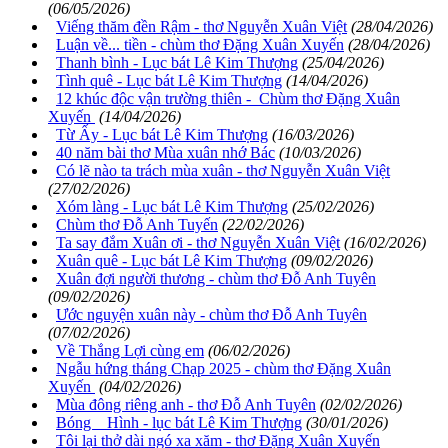
(06/05/2026)
Viếng thăm đền Rậm - thơ Nguyễn Xuân Việt
(28/04/2026)
Luận về... tiền - chùm thơ Đặng Xuân Xuyến
(28/04/2026)
Thanh bình - Lục bát Lê Kim Thượng
(25/04/2026)
Tình quê - Lục bát Lê Kim Thượng
(14/04/2026)
12 khúc độc vận trường thiên - Chùm thơ Đặng Xuân
Xuyến
(14/04/2026)
Từ Ấy - Lục bát Lê Kim Thượng
(16/03/2026)
40 năm bài thơ Mùa xuân nhớ Bác
(10/03/2026)
Có lẽ nào ta trách mùa xuân - thơ Nguyễn Xuân Việt
(27/02/2026)
Xóm làng - Lục bát Lê Kim Thượng
(25/02/2026)
Chùm thơ Đỗ Anh Tuyến
(22/02/2026)
Ta say đắm Xuân ơi - thơ Nguyễn Xuân Việt
(16/02/2026)
Xuân quê - Lục bát Lê Kim Thượng
(09/02/2026)
Xuân đợi người thương - chùm thơ Đỗ Anh Tuyên
(09/02/2026)
Ước nguyện xuân này - chùm thơ Đỗ Anh Tuyên
(07/02/2026)
Về Thắng Lợi cùng em
(06/02/2026)
Ngẫu hứng tháng Chạp 2025 - chùm thơ Đặng Xuân
Xuyến
(04/02/2026)
Mùa đông riêng anh - thơ Đỗ Anh Tuyên
(02/02/2026)
Bóng Hình - lục bát Lê Kim Thượng
(30/01/2026)
Tôi lại thở dài ngó xa xăm - thơ Đặng Xuân Xuyến