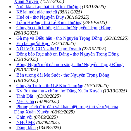
Xuân Xuyến
(15/11/2025)
Nửa kia - Lục bát Lê Kim Thượng
(13/11/2025)
Kể lại một giấc mơ cũ
(05/11/2025)
Huế ơi - thơ Nguyễn Duy
(30/10/2025)
Trầm Hương - thơ Lê Kim Thượng
(28/10/2025)
Chuyện cổ tích bông lúa - thơ Nguyễn Trọng Đồng
(28/10/2025)
Gà mẹ và Diều hâu - thơ Nguyễn Trọng Đồng
(26/10/2025)
Em bé người Rục
(24/10/2025)
NÓI VỚI CON - thơ Phạm Doanh
(22/10/2025)
Đồng bào Rục nhớ ơn Đảng - thơ Nguyễn Trọng Đồng
(22/10/2025)
Bóng Người một dải non sông - thơ Nguyễn Trọng Đồng
(20/10/2025)
Bên tượng đài Mẹ Suốt - thơ Nguyễn Trọng Đồng
(19/10/2025)
Chuyện Tình - thơ Lê Kim Thượng
(16/10/2025)
Ký ức mùa thu - chùm thơ Đặng Xuân Xuyến
(13/10/2025)
Tình Đất
(03/10/2025)
Mẹ - Cha
(14/09/2025)
Phong cách độc đáo và khác biệt trong thơ về rượu của
Đặng Xuân Xuyến
(08/09/2025)
Chín vội
(07/09/2025)
NHỚ MẸ
(02/09/2025)
Dáng kiều
(13/08/2025)