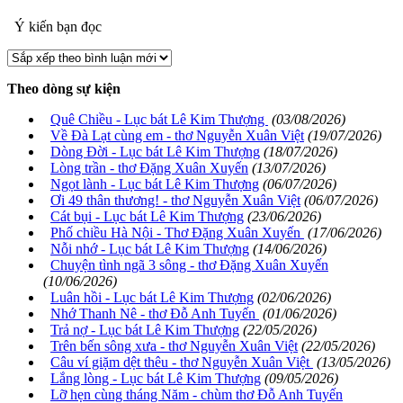
Ý kiến bạn đọc
Theo dòng sự kiện
Quê Chiều - Lục bát Lê Kim Thượng
(03/08/2026)
Về Đà Lạt cùng em - thơ Nguyễn Xuân Việt
(19/07/2026)
Dòng Đời - Lục bát Lê Kim Thượng
(18/07/2026)
Lòng trần - thơ Đặng Xuân Xuyến
(13/07/2026)
Ngọt lành - Lục bát Lê Kim Thượng
(06/07/2026)
Ơi 49 thân thương! - thơ Nguyễn Xuân Việt
(06/07/2026)
Cát bụi - Lục bát Lê Kim Thượng
(23/06/2026)
Phố chiều Hà Nội - Thơ Đặng Xuân Xuyến
(17/06/2026)
Nỗi nhớ - Lục bát Lê Kim Thượng
(14/06/2026)
Chuyện tình ngã 3 sông - thơ Đặng Xuân Xuyến
(10/06/2026)
Luân hồi - Lục bát Lê Kim Thượng
(02/06/2026)
Nhớ Thanh Nê - thơ Đỗ Anh Tuyến
(01/06/2026)
Trả nợ - Lục bát Lê Kim Thượng
(22/05/2026)
Trên bến sông xưa - thơ Nguyễn Xuân Việt
(22/05/2026)
Câu ví giặm dệt thêu - thơ Nguyễn Xuân Việt
(13/05/2026)
Lắng lòng - Lục bát Lê Kim Thượng
(09/05/2026)
Lỡ hẹn cùng tháng Năm - chùm thơ Đỗ Anh Tuyến