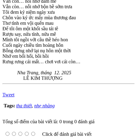
Vẫn còn… nỗi nhớ đam mê
Vẫn còn… nỗi nhớ bộn bề sớm trưa
Tôi đem kỷ niệm ngày xưa
Chôn vào ký ức mấy mùa thương đau
Thơ tình em vội quên mau
Để tôi ôm một khối sầu tái tê
Rượu say, nửa tỉnh, nửa mê
Mình tôi ngồi với câu thề héo hon
Cuối ngày chiều tím hoàng hôn
Bỗng dưng nhớ lại nụ hôn một thời
Nhớ em bổi hổi, bồi hồi
Rưng rưng cái mất… chơi vơi cái còn…
Nha Trang, tháng 12. 2025
LÊ KIM THƯỢNG
Tweet
Tags:
tha thiết
,
nhẹ nhàng
Tổng số điểm của bài viết là: 0 trong 0 đánh giá
Click để đánh giá bài viết