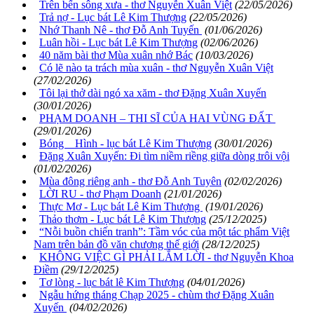
Trên bến sông xưa - thơ Nguyễn Xuân Việt
(22/05/2026)
Trả nợ - Lục bát Lê Kim Thượng
(22/05/2026)
Nhớ Thanh Nê - thơ Đỗ Anh Tuyến
(01/06/2026)
Luân hồi - Lục bát Lê Kim Thượng
(02/06/2026)
40 năm bài thơ Mùa xuân nhớ Bác
(10/03/2026)
Có lẽ nào ta trách mùa xuân - thơ Nguyễn Xuân Việt
(27/02/2026)
Tôi lại thở dài ngó xa xăm - thơ Đặng Xuân Xuyến
(30/01/2026)
PHẠM DOANH – THI SĨ CỦA HAI VÙNG ĐẤT
(29/01/2026)
Bóng Hình - lục bát Lê Kim Thượng
(30/01/2026)
Đặng Xuân Xuyến: Đi tìm niềm riềng giữa dòng trôi vội
(01/02/2026)
Mùa đông riêng anh - thơ Đỗ Anh Tuyên
(02/02/2026)
LỜI RU - thơ Phạm Doanh
(21/01/2026)
Thực Mơ - Lục bát Lê Kim Thượng
(19/01/2026)
Thảo thơm - Lục bát Lê Kim Thượng
(25/12/2025)
“Nỗi buồn chiến tranh”: Tầm vóc của một tác phẩm Việt
Nam trên bản đồ văn chương thế giới
(28/12/2025)
KHÔNG VIỆC GÌ PHẢI LẮM LỜI - thơ Nguyễn Khoa
Điềm
(29/12/2025)
Tơ lòng - lục bát lê Kim Thượng
(04/01/2026)
Ngẫu hứng tháng Chạp 2025 - chùm thơ Đặng Xuân
Xuyến
(04/02/2026)