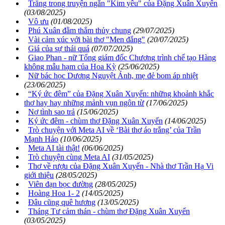
Trăng trong truyện ngắn "Kim yêu" của Đặng Xuân Xuyến
(03/08/2025)
Vô ưu
(01/08/2025)
Phú Xuân đằm thắm thủy chung
(29/07/2025)
Vài cảm xúc với bài thơ "Men đắng"
(20/07/2025)
Giá của sự thái quá
(07/07/2025)
Giao Phan - nữ Tổng giám đốc Chương trình chế tạo Hàng
không mẫu hạm của Hoa Kỳ
(25/06/2025)
Nữ bác học Dương Nguyệt Ánh, mẹ đẻ bom áp nhiệt
(23/06/2025)
“Ký ức đêm” của Đặng Xuân Xuyến: những khoảnh khắc
thơ hay hay những mảnh vụn ngôn từ
(17/06/2025)
Nợ tình sao trả
(15/06/2025)
Ký ức đêm - chùm thơ Đặng Xuân Xuyến
(14/06/2025)
Trò chuyện với Meta AI về ‘Bài thơ áo trắng’ của Trần
Mạnh Hảo
(10/06/2025)
Meta AI tài thật!
(06/06/2025)
Trò chuyện cùng Meta AI
(31/05/2025)
Thơ về rượu của Đặng Xuân Xuyến - Nhà thơ Trần Hạ Vi
giới thiệu
(28/05/2025)
Viên đạn bọc đường
(28/05/2025)
Hoàng Hoa 1- 2
(14/05/2025)
Đâu cũng quê hương
(13/05/2025)
Tháng Tư cảm thán - chùm thơ Đặng Xuân Xuyến
(03/05/2025)