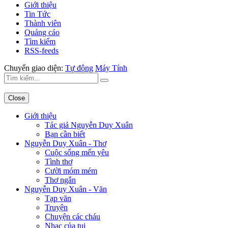
Giới thiệu
Tin Tức
Thành viên
Quảng cáo
Tìm kiếm
RSS-feeds
Chuyển giao diện:
Tự động
Máy Tính
Close
Giới thiệu
Tác giả Nguyễn Duy Xuân
Bạn cần biết
Nguyễn Duy Xuân - Thơ
Cuộc sống mến yêu
Tình thơ
Cười móm mém
Thơ ngắn
Nguyễn Duy Xuân - Văn
Tạp văn
Truyện
Chuyện các cháu
Nhạc của tui