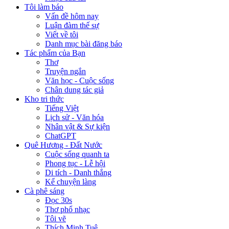
Tôi làm báo
Vấn đề hôm nay
Luận đàm thế sự
Viết về tôi
Danh mục bài đăng báo
Tác phẩm của Bạn
Thơ
Truyện ngắn
Văn học - Cuộc sống
Chân dung tác giả
Kho tri thức
Tiếng Việt
Lịch sử - Văn hóa
Nhân vật & Sự kiện
ChatGPT
Quê Hương - Đất Nước
Cuộc sống quanh ta
Phong tục - Lễ hội
Di tích - Danh thắng
Kể chuyện làng
Cà phê sáng
Đọc 30s
Thơ phổ nhạc
Tôi vẽ
Thích Minh Tuệ