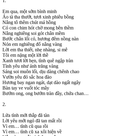
1.
Em qua, một sớm bình minh
Áo tà tha thướt, tươi xinh phiêu bồng
Nắng tô thêm chút má hồng
Có con chim hót chờ mong bên thềm
Nắng nghiêng soi gót chân mềm
Bước chân lối cỏ, hương đêm nồng nàn
Nón em nghiêng đổ nắng vàng
Lời em tha thiết, nhẹ nhàng, si mê
Tôi em nặng một lời thề
Xanh tươi lời hẹn, tình quê ngập tràn
Tình yêu như ánh trăng vàng
Sáng soi muôn lối, dịu dàng chênh chao
Vườn yêu đỏ sắc hoa đào
Hương bay ngan ngát, dạt dào ngất ngây
Bàn tay ve vuốt tóc mây
Bướm ong, ong bướm tràn đầy, chứa chan…
2.
Lửa tình mới thắp đã tàn
Lời yêu mới ngỏ đã tan mất rồi
Vì em… tình cũ qua rồi
Vì em… tình cũ xa xôi hiện về