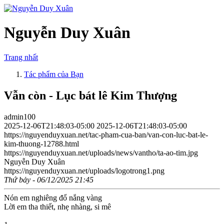
Nguyễn Duy Xuân
Trang nhất
Tác phẩm của Bạn
Vẫn còn - Lục bát lê Kim Thượng
admin100
2025-12-06T21:48:03-05:00
2025-12-06T21:48:03-05:00
https://nguyenduyxuan.net/tac-pham-cua-ban/van-con-luc-bat-le-
kim-thuong-12788.html
https://nguyenduyxuan.net/uploads/news/vantho/ta-ao-tim.jpg
Nguyễn Duy Xuân
https://nguyenduyxuan.net/uploads/logotrong1.png
Thứ bảy - 06/12/2025 21:45
Nón em nghiêng đổ nắng vàng
Lời em tha thiết, nhẹ nhàng, si mê