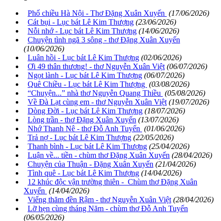
Phố chiều Hà Nội - Thơ Đặng Xuân Xuyến
(17/06/2026)
Cát bụi - Lục bát Lê Kim Thượng
(23/06/2026)
Nỗi nhớ - Lục bát Lê Kim Thượng
(14/06/2026)
Chuyện tình ngã 3 sông - thơ Đặng Xuân Xuyến
(10/06/2026)
Luân hồi - Lục bát Lê Kim Thượng
(02/06/2026)
Ơi 49 thân thương! - thơ Nguyễn Xuân Việt
(06/07/2026)
Ngọt lành - Lục bát Lê Kim Thượng
(06/07/2026)
Quê Chiều - Lục bát Lê Kim Thượng
(03/08/2026)
“Chuyện...” nhà thơ Nguyễn Quang Thiều
(05/08/2026)
Về Đà Lạt cùng em - thơ Nguyễn Xuân Việt
(19/07/2026)
Dòng Đời - Lục bát Lê Kim Thượng
(18/07/2026)
Lòng trần - thơ Đặng Xuân Xuyến
(13/07/2026)
Nhớ Thanh Nê - thơ Đỗ Anh Tuyến
(01/06/2026)
Trả nợ - Lục bát Lê Kim Thượng
(22/05/2026)
Thanh bình - Lục bát Lê Kim Thượng
(25/04/2026)
Luận về... tiền - chùm thơ Đặng Xuân Xuyến
(28/04/2026)
Chuyện của Thuận - Đặng Xuân Xuyến
(21/04/2026)
Tình quê - Lục bát Lê Kim Thượng
(14/04/2026)
12 khúc độc vận trường thiên - Chùm thơ Đặng Xuân
Xuyến
(14/04/2026)
Viếng thăm đền Rậm - thơ Nguyễn Xuân Việt
(28/04/2026)
Lỡ hẹn cùng tháng Năm - chùm thơ Đỗ Anh Tuyến
(06/05/2026)