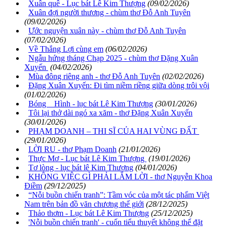
Xuân quê - Lục bát Lê Kim Thượng
(09/02/2026)
Xuân đợi người thương - chùm thơ Đỗ Anh Tuyên
(09/02/2026)
Ước nguyện xuân này - chùm thơ Đỗ Anh Tuyên
(07/02/2026)
Về Thắng Lợi cùng em
(06/02/2026)
Ngẫu hứng tháng Chạp 2025 - chùm thơ Đặng Xuân
Xuyến
(04/02/2026)
Mùa đông riêng anh - thơ Đỗ Anh Tuyên
(02/02/2026)
Đặng Xuân Xuyến: Đi tìm niềm riềng giữa dòng trôi vội
(01/02/2026)
Bóng Hình - lục bát Lê Kim Thượng
(30/01/2026)
Tôi lại thở dài ngó xa xăm - thơ Đặng Xuân Xuyến
(30/01/2026)
PHẠM DOANH – THI SĨ CỦA HAI VÙNG ĐẤT
(29/01/2026)
LỜI RU - thơ Phạm Doanh
(21/01/2026)
Thực Mơ - Lục bát Lê Kim Thượng
(19/01/2026)
Tơ lòng - lục bát lê Kim Thượng
(04/01/2026)
KHÔNG VIỆC GÌ PHẢI LẮM LỜI - thơ Nguyễn Khoa
Điềm
(29/12/2025)
“Nỗi buồn chiến tranh”: Tầm vóc của một tác phẩm Việt
Nam trên bản đồ văn chương thế giới
(28/12/2025)
Thảo thơm - Lục bát Lê Kim Thượng
(25/12/2025)
'Nỗi buồn chiến tranh' - cuốn tiểu thuyết không thể đặt