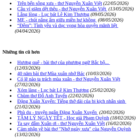
Trên bến sông xưa - thơ Nguyễn Xuân Việt
(22/05/2026)
Câu ví giặm dệt thêu - thơ Nguyễn Xuân Việt
(13/05/2026)
Lắng lòng - Lục bát Lê Kim Thượng
(09/05/2026)
MẸ - chút nắng ấm giữa miền hư không
(08/05/2026)
“Đêm”: Tình yêu và dục vọng hòa quyện mãnh liệt
(04/04/2026)
Những tin cũ hơn
Hương quê - bài thơ của phương ngữ Bắc bộ...
(12/03/2026)
40 năm bài thơ Mùa xuân nhớ Bác
(10/03/2026)
Có lẽ nào ta trách mùa xuân - thơ Nguyễn Xuân Việt
(27/02/2026)
Xóm làng - Lục bát Lê Kim Thượng
(25/02/2026)
Chùm thơ Đỗ Anh Tuyến
(22/02/2026)
Đặng Xuân Xuyến: Tiếng thở dài của bi kịch nhân sinh
(21/02/2026)
Phù du - truyện ngắn Đặng Xuân Xuyến
(20/02/2026)
TÂM LÝ NGÀY TẾT - Học giả Phạm Quỳnh
(18/02/2026)
Ta say đắm Xuân ơi - thơ Nguyễn Xuân Việt
(16/02/2026)
Cảm nhận về bài thơ "Nhớ ngày xưa" của Nguyễn Quỳnh
(13/02/2026)