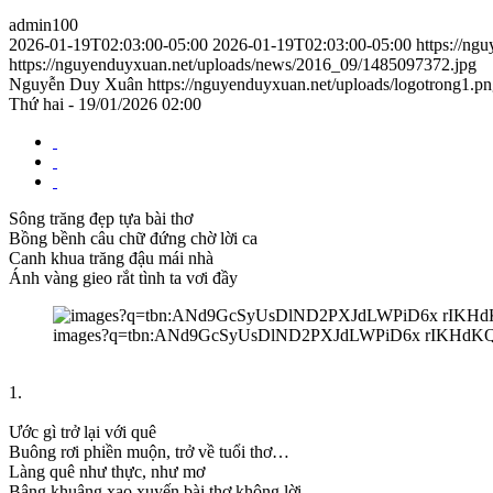
admin100
2026-01-19T02:03:00-05:00
2026-01-19T02:03:00-05:00
https://ng
https://nguyenduyxuan.net/uploads/news/2016_09/1485097372.jpg
Nguyễn Duy Xuân
https://nguyenduyxuan.net/uploads/logotrong1.p
Thứ hai - 19/01/2026 02:00
Sông trăng đẹp tựa bài thơ
Bồng bềnh câu chữ đứng chờ lời ca
Canh khua trăng đậu mái nhà
Ánh vàng gieo rắt tình ta vơi đầy
images?q=tbn:ANd9GcSyUsDlND2PXJdLWPiD6x rIKHdK
1.
Ước gì trở lại với quê
Buông rơi phiền muộn, trở về tuổi thơ…
Làng quê như thực, như mơ
Bâng khuâng xao xuyến bài thơ không lời