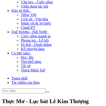
Văn học - Cuộc sống
Chân dung tác giả
Kho tri thức
Tiếng Việt
Lịch sử - Văn hóa
Nhân vật & Sự kiện
ChatGPT
Quê Hương - Đất Nước
Cuộc sống quanh ta
Phong tục - Lễ hội
Di tích - Danh thắng
Kể chuyện làng
Cà phê sáng
Đọc 30s
Thơ phổ nhạc
Tôi vẽ
Thích Minh Tuệ
Trang nhất
Tác phẩm của Bạn
Thực Mơ - Lục bát Lê Kim Thượng