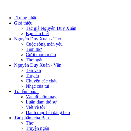
Trang nhất
Giới thiệu
Tác giả Nguyễn Duy Xuân
Bạn cần biết
Nguyễn Duy Xuân - Thơ
Cuộc sống mến yêu
Tình thơ
Cười móm mém
Thơ ngắn
Nguyễn Duy Xuân - Văn
Tạp văn
Truyện
Chuyện các cháu
Nhạc của tui
Tôi làm báo
Vấn đề hôm nay
Luận đàm thế sự
Viết về tôi
Danh mục bài đăng báo
Tác phẩm của Bạn
Thơ
Truyện ngắn