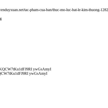
uyenduyxuan.net/tac-pham-cua-ban/thuc-mo-luc-bat-le-kim-thuong-128
ng
QCW7tKu1dFJ9RI ywGsAmyI