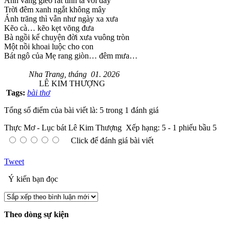
Ánh vàng gieo rắt tình ta vơi đầy
Trời đêm xanh ngắt không mây
Ánh trăng thì vẫn như ngày xa xưa
Kẽo cà… kẽo kẹt võng đưa
Bà ngồi kể chuyện đời xưa vuông tròn
Một nồi khoai luộc cho con
Bát ngô của Mẹ rang giòn… đêm mưa…
Nha Trang, tháng 01. 2026
LÊ KIM THƯỢNG
Tags:
bài thơ
Tổng số điểm của bài viết là: 5 trong 1 đánh giá
Thực Mơ - Lục bát Lê Kim Thượng
Xếp hạng:
5
-
1
phiếu bầu
5
Click để đánh giá bài viết
Tweet
Ý kiến bạn đọc
Theo dòng sự kiện