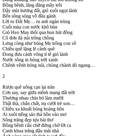
Bồng bềnh, lãng đãng mây trôi
Dậy mùi hương đất, gió xuôi ngọt lành
Bến sông sóng vỗ đầu gành
Lời ru Đất Mẹ… ru anh ngàn trùng
Cuối mùa con nước khô bùn
Gió Heo May thổi qua hun hút đồng
Cô đơn đá núi trông chồng
Lưng còng như bóng Mẹ trông con về
Chiều quê lặng lẽ cảnh quê
Đong đưa cánh võng tỉ tê gió lành
Nước sông in bóng trời xanh
Chênh vênh bóng núi, chòng chành đò ngang…
2
Rượu quê uống cạn lại tràn
Cơn say, say giữa mênh mang đất trời
Thương nhau chín bỏ làm mười
Thật thà, chân chất, nụ cười trẻ son…
Chiều xa khuất bóng hoàng hôn
Ai xuôi tiếng sáo thả hồn vào mơ
Sông trăng đẹp tựa bài thơ
Bồng bềnh câu chữ đứng chờ lời ca
Canh khua trăng đậu mái nhà