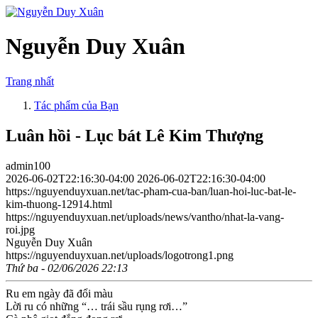
Nguyễn Duy Xuân
Trang nhất
Tác phẩm của Bạn
Luân hồi - Lục bát Lê Kim Thượng
admin100
2026-06-02T22:16:30-04:00
2026-06-02T22:16:30-04:00
https://nguyenduyxuan.net/tac-pham-cua-ban/luan-hoi-luc-bat-le-
kim-thuong-12914.html
https://nguyenduyxuan.net/uploads/news/vantho/nhat-la-vang-
roi.jpg
Nguyễn Duy Xuân
https://nguyenduyxuan.net/uploads/logotrong1.png
Thứ ba - 02/06/2026 22:13
Ru em ngày đã đổi màu
Lời ru có những “… trái sầu rụng rơi…”