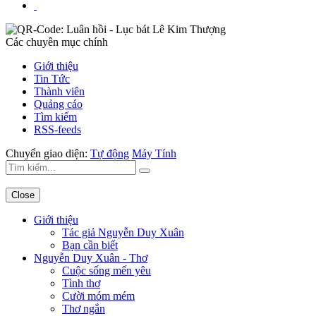
Các chuyên mục chính
Giới thiệu
Tin Tức
Thành viên
Quảng cáo
Tìm kiếm
RSS-feeds
Chuyển giao diện:
Tự động
Máy Tính
Close
Giới thiệu
Tác giả Nguyễn Duy Xuân
Bạn cần biết
Nguyễn Duy Xuân - Thơ
Cuộc sống mến yêu
Tình thơ
Cười móm mém
Thơ ngắn