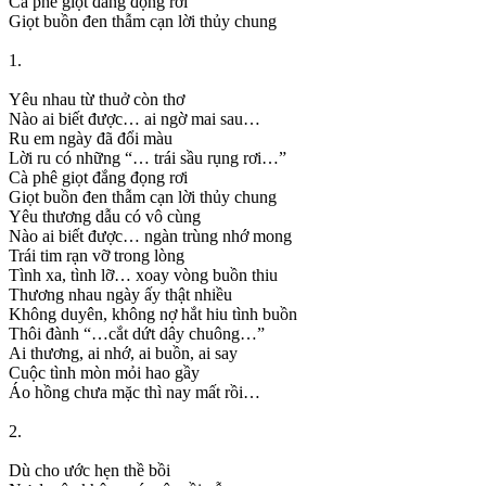
Cà phê giọt đắng đọng rơi
Giọt buồn đen thẫm cạn lời thủy chung
1.
Yêu nhau từ thuở còn thơ
Nào ai biết được… ai ngờ mai sau…
Ru em ngày đã đổi màu
Lời ru có những “… trái sầu rụng rơi…”
Cà phê giọt đắng đọng rơi
Giọt buồn đen thẫm cạn lời thủy chung
Yêu thương dẫu có vô cùng
Nào ai biết được… ngàn trùng nhớ mong
Trái tim rạn vỡ trong lòng
Tình xa, tình lỡ… xoay vòng buồn thiu
Thương nhau ngày ấy thật nhiều
Không duyên, không nợ hắt hiu tình buồn
Thôi đành “…cắt dứt dây chuông…”
Ai thương, ai nhớ, ai buồn, ai say
Cuộc tình mòn mỏi hao gầy
Áo hồng chưa mặc thì nay mất rồi…
2.
Dù cho ước hẹn thề bồi