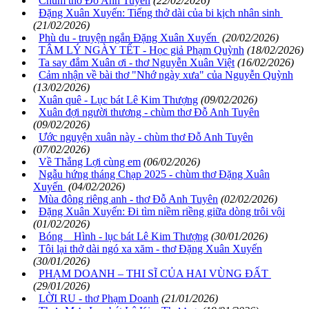
Chùm thơ Đỗ Anh Tuyến
(22/02/2026)
Đặng Xuân Xuyến: Tiếng thở dài của bi kịch nhân sinh
(21/02/2026)
Phù du - truyện ngắn Đặng Xuân Xuyến
(20/02/2026)
TÂM LÝ NGÀY TẾT - Học giả Phạm Quỳnh
(18/02/2026)
Ta say đắm Xuân ơi - thơ Nguyễn Xuân Việt
(16/02/2026)
Cảm nhận về bài thơ "Nhớ ngày xưa" của Nguyễn Quỳnh
(13/02/2026)
Xuân quê - Lục bát Lê Kim Thượng
(09/02/2026)
Xuân đợi người thương - chùm thơ Đỗ Anh Tuyên
(09/02/2026)
Ước nguyện xuân này - chùm thơ Đỗ Anh Tuyên
(07/02/2026)
Về Thắng Lợi cùng em
(06/02/2026)
Ngẫu hứng tháng Chạp 2025 - chùm thơ Đặng Xuân
Xuyến
(04/02/2026)
Mùa đông riêng anh - thơ Đỗ Anh Tuyên
(02/02/2026)
Đặng Xuân Xuyến: Đi tìm niềm riềng giữa dòng trôi vội
(01/02/2026)
Bóng Hình - lục bát Lê Kim Thượng
(30/01/2026)
Tôi lại thở dài ngó xa xăm - thơ Đặng Xuân Xuyến
(30/01/2026)
PHẠM DOANH – THI SĨ CỦA HAI VÙNG ĐẤT
(29/01/2026)
LỜI RU - thơ Phạm Doanh
(21/01/2026)