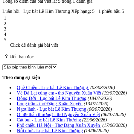
Tổng số điểm của bài viết là: 5 trong 1 đánh giá
Luân hồi - Lục bát Lê Kim Thượng
Xếp hạng:
5
-
1
phiếu bầu
5
1
2
3
4
5
Click để đánh giá bài viết
Ý kiến bạn đọc
Theo dòng sự kiện
Quê Chiều - Lục bát Lê Kim Thượng
(03/08/2026)
Về Đà Lạt cùng em - thơ Nguyễn Xuân Việt
(19/07/2026)
Dòng Đời - Lục bát Lê Kim Thượng
(18/07/2026)
Lòng trần - thơ Đặng Xuân Xuyến
(13/07/2026)
Ngọt lành - Lục bát Lê Kim Thượng
(06/07/2026)
Ơi 49 thân thương! - thơ Nguyễn Xuân Việt
(06/07/2026)
Cát bụi - Lục bát Lê Kim Thượng
(23/06/2026)
Phố chiều Hà Nội - Thơ Đặng Xuân Xuyến
(17/06/2026)
Nỗi nhớ - Lục bát Lê Kim Thượng
(14/06/2026)