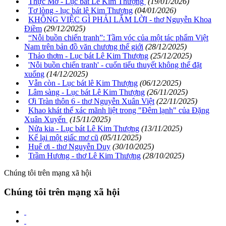
Thực Mơ - Lục bát Lê Kim Thượng
(19/01/2026)
Tơ lòng - lục bát lê Kim Thượng
(04/01/2026)
KHÔNG VIỆC GÌ PHẢI LẮM LỜI - thơ Nguyễn Khoa
Điềm
(29/12/2025)
“Nỗi buồn chiến tranh”: Tầm vóc của một tác phẩm Việt
Nam trên bản đồ văn chương thế giới
(28/12/2025)
Thảo thơm - Lục bát Lê Kim Thượng
(25/12/2025)
'Nỗi buồn chiến tranh' - cuốn tiểu thuyết không thể đặt
xuống
(14/12/2025)
Vẫn còn - Lục bát lê Kim Thượng
(06/12/2025)
Lâm sàng - Lục bát Lê Kim Thượng
(26/11/2025)
Ơi Tràn thôn 6 - thơ Nguyễn Xuân Việt
(22/11/2025)
Khao khát thể xác mãnh liệt trong "Đêm lạnh" của Đặng
Xuân Xuyến
(15/11/2025)
Nửa kia - Lục bát Lê Kim Thượng
(13/11/2025)
Kể lại một giấc mơ cũ
(05/11/2025)
Huế ơi - thơ Nguyễn Duy
(30/10/2025)
Trầm Hương - thơ Lê Kim Thượng
(28/10/2025)
Chúng tôi trên mạng xã hội
Chúng tôi trên mạng xã hội