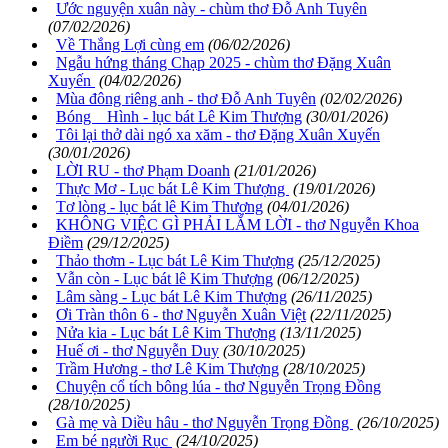
Ước nguyện xuân này - chùm thơ Đỗ Anh Tuyên
(07/02/2026)
Về Thắng Lợi cùng em
(06/02/2026)
Ngẫu hứng tháng Chạp 2025 - chùm thơ Đặng Xuân
Xuyến
(04/02/2026)
Mùa đông riêng anh - thơ Đỗ Anh Tuyên
(02/02/2026)
Bóng Hình - lục bát Lê Kim Thượng
(30/01/2026)
Tôi lại thở dài ngó xa xăm - thơ Đặng Xuân Xuyến
(30/01/2026)
LỜI RU - thơ Phạm Doanh
(21/01/2026)
Thực Mơ - Lục bát Lê Kim Thượng
(19/01/2026)
Tơ lòng - lục bát lê Kim Thượng
(04/01/2026)
KHÔNG VIỆC GÌ PHẢI LẮM LỜI - thơ Nguyễn Khoa
Điềm
(29/12/2025)
Thảo thơm - Lục bát Lê Kim Thượng
(25/12/2025)
Vẫn còn - Lục bát lê Kim Thượng
(06/12/2025)
Lâm sàng - Lục bát Lê Kim Thượng
(26/11/2025)
Ơi Tràn thôn 6 - thơ Nguyễn Xuân Việt
(22/11/2025)
Nửa kia - Lục bát Lê Kim Thượng
(13/11/2025)
Huế ơi - thơ Nguyễn Duy
(30/10/2025)
Trầm Hương - thơ Lê Kim Thượng
(28/10/2025)
Chuyện cổ tích bông lúa - thơ Nguyễn Trọng Đồng
(28/10/2025)
Gà mẹ và Diều hâu - thơ Nguyễn Trọng Đồng
(26/10/2025)
Em bé người Rục
(24/10/2025)