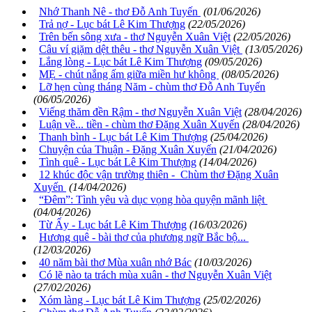
Nhớ Thanh Nê - thơ Đỗ Anh Tuyến
(01/06/2026)
Trả nợ - Lục bát Lê Kim Thượng
(22/05/2026)
Trên bến sông xưa - thơ Nguyễn Xuân Việt
(22/05/2026)
Câu ví giặm dệt thêu - thơ Nguyễn Xuân Việt
(13/05/2026)
Lắng lòng - Lục bát Lê Kim Thượng
(09/05/2026)
MẸ - chút nắng ấm giữa miền hư không
(08/05/2026)
Lỡ hẹn cùng tháng Năm - chùm thơ Đỗ Anh Tuyến
(06/05/2026)
Viếng thăm đền Rậm - thơ Nguyễn Xuân Việt
(28/04/2026)
Luận về... tiền - chùm thơ Đặng Xuân Xuyến
(28/04/2026)
Thanh bình - Lục bát Lê Kim Thượng
(25/04/2026)
Chuyện của Thuận - Đặng Xuân Xuyến
(21/04/2026)
Tình quê - Lục bát Lê Kim Thượng
(14/04/2026)
12 khúc độc vận trường thiên - Chùm thơ Đặng Xuân
Xuyến
(14/04/2026)
“Đêm”: Tình yêu và dục vọng hòa quyện mãnh liệt
(04/04/2026)
Từ Ấy - Lục bát Lê Kim Thượng
(16/03/2026)
Hương quê - bài thơ của phương ngữ Bắc bộ...
(12/03/2026)
40 năm bài thơ Mùa xuân nhớ Bác
(10/03/2026)
Có lẽ nào ta trách mùa xuân - thơ Nguyễn Xuân Việt
(27/02/2026)
Xóm làng - Lục bát Lê Kim Thượng
(25/02/2026)