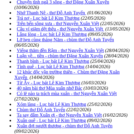
Chuyện tình ngã 3 sông - thơ Đặng Xuân Xuyến
(10/06/2026)
Nhớ Thanh Nê - thơ Đỗ Anh Tuyến
(01/06/2026)
Trả nợ - Lục bát Lê Kim Thượng
(22/05/2026)
Trên bến sông xưa - thơ Nguyễn Xuân Việt
(22/05/2026)
Câu ví giặm dệt thêu - thơ Nguyễn Xuân Việt
(13/05/2026)
Lắng lòng - Lục bát Lê Kim Thượng
(09/05/2026)
Lỡ hẹn cùng tháng Năm - chùm thơ Đỗ Anh Tuyến
(06/05/2026)
Viếng thăm đền Rậm - thơ Nguyễn Xuân Việt
(28/04/2026)
Luận về... tiền - chùm thơ Đặng Xuân Xuyến
(28/04/2026)
Thanh bình - Lục bát Lê Kim Thượng
(25/04/2026)
Tình quê - Lục bát Lê Kim Thượng
(14/04/2026)
12 khúc độc vận trường thiên - Chùm thơ Đặng Xuân
Xuyến
(14/04/2026)
Từ Ấy - Lục bát Lê Kim Thượng
(16/03/2026)
40 năm bài thơ Mùa xuân nhớ Bác
(10/03/2026)
Có lẽ nào ta trách mùa xuân - thơ Nguyễn Xuân Việt
(27/02/2026)
Xóm làng - Lục bát Lê Kim Thượng
(25/02/2026)
Chùm thơ Đỗ Anh Tuyến
(22/02/2026)
Ta say đắm Xuân ơi - thơ Nguyễn Xuân Việt
(16/02/2026)
Xuân quê - Lục bát Lê Kim Thượng
(09/02/2026)
Xuân đợi người thương - chùm thơ Đỗ Anh Tuyên
(09/02/2026)