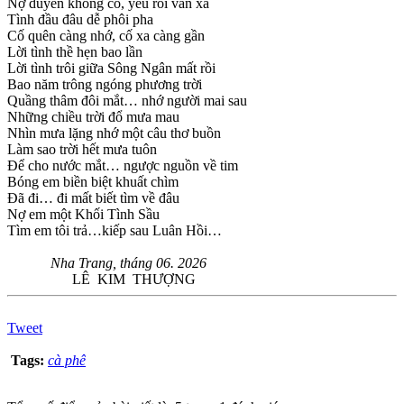
Nợ duyên không có, yêu rồi vẫn xa
Tình đầu đâu dễ phôi pha
Cố quên càng nhớ, cố xa càng gần
Lời tình thề hẹn bao lần
Lời tình trôi giữa Sông Ngân mất rồi
Bao năm trông ngóng phương trời
Quầng thâm đôi mắt… nhớ người mai sau
Những chiều trời đổ mưa mau
Nhìn mưa lặng nhớ một câu thơ buồn
Làm sao trời hết mưa tuôn
Để cho nước mắt… ngược nguồn về tim
Bóng em biền biệt khuất chìm
Đã đi… đi mất biết tìm về đâu
Nợ em một Khối Tình Sầu
Tìm em tôi trả…kiếp sau Luân Hồi…
Nha Trang, tháng 06. 2026
LÊ KIM THƯỢNG
Tweet
Tags:
cà phê