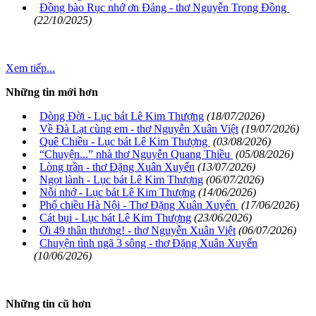
Đồng bào Rục nhớ ơn Đảng - thơ Nguyễn Trọng Đồng
(22/10/2025)
Xem tiếp...
Những tin mới hơn
Dòng Đời - Lục bát Lê Kim Thượng
(18/07/2026)
Về Đà Lạt cùng em - thơ Nguyễn Xuân Việt
(19/07/2026)
Quê Chiều - Lục bát Lê Kim Thượng
(03/08/2026)
“Chuyện...” nhà thơ Nguyễn Quang Thiều
(05/08/2026)
Lòng trần - thơ Đặng Xuân Xuyến
(13/07/2026)
Ngọt lành - Lục bát Lê Kim Thượng
(06/07/2026)
Nỗi nhớ - Lục bát Lê Kim Thượng
(14/06/2026)
Phố chiều Hà Nội - Thơ Đặng Xuân Xuyến
(17/06/2026)
Cát bụi - Lục bát Lê Kim Thượng
(23/06/2026)
Ơi 49 thân thương! - thơ Nguyễn Xuân Việt
(06/07/2026)
Chuyện tình ngã 3 sông - thơ Đặng Xuân Xuyến
(10/06/2026)
Những tin cũ hơn