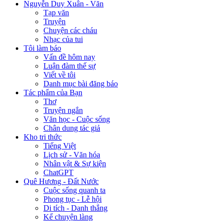
Nguyễn Duy Xuân - Văn
Tạp văn
Truyện
Chuyện các cháu
Nhạc của tui
Tôi làm báo
Vấn đề hôm nay
Luận đàm thế sự
Viết về tôi
Danh mục bài đăng báo
Tác phẩm của Bạn
Thơ
Truyện ngắn
Văn học - Cuộc sống
Chân dung tác giả
Kho tri thức
Tiếng Việt
Lịch sử - Văn hóa
Nhân vật & Sự kiện
ChatGPT
Quê Hương - Đất Nước
Cuộc sống quanh ta
Phong tục - Lễ hội
Di tích - Danh thắng
Kể chuyện làng