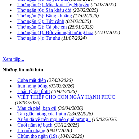
Thơ ngắn (7): Mùa khô Tây Nguyên
(25/02/2025)
Thơ ngắn (6): Sân khấu đời
(22/02/2025)
Thơ ngắn (5): Bâng khuâng
(17/02/2025)
Thơ ngắn (3): Tức cảnh
(02/02/2025)
Thơ ngắn (2): Cà phê em
(25/01/2025)
Thơ ngắn (1): Đời vẫn ngát hương hoa
(21/01/2025)
Thơ ngắn (4): Tự nhủ
(11/07/2024)
Xem tiếp...
Những tin mới hơn
Cuba mất điện
(27/03/2026)
Iran nóng bỏng
(01/03/2026)
Thấu lý đạt tình!
(10/04/2026)
VIẾT THIỆP CHO CON NGÀY HẠNH PHÚC
(18/04/2026)
Mau cà phê, bạn ơi!
(30/04/2026)
Tan giấc mộng của Putin
(23/02/2026)
Xuân đã về trên mọi nẻo quê hương
(15/02/2026)
Cuối năm tự bạch
(31/12/2025)
Lũ ruồi nhặng
(09/01/2026)
Chùm thơ ngắn (19)
(10/01/2026)