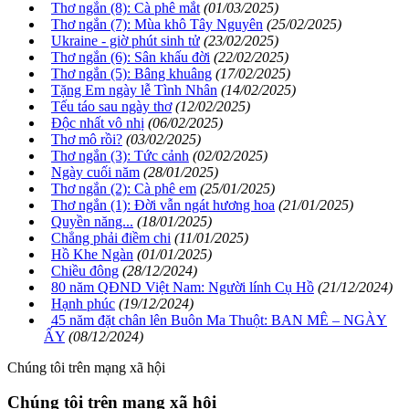
Thơ ngắn (8): Cà phê mắt
(01/03/2025)
Thơ ngắn (7): Mùa khô Tây Nguyên
(25/02/2025)
Ukraine - giờ phút sinh tử
(23/02/2025)
Thơ ngắn (6): Sân khấu đời
(22/02/2025)
Thơ ngắn (5): Bâng khuâng
(17/02/2025)
Tặng Em ngày lễ Tình Nhân
(14/02/2025)
Tếu táo sau ngày thơ
(12/02/2025)
Độc nhất vô nhị
(06/02/2025)
Thơ mô rồi?
(03/02/2025)
Thơ ngắn (3): Tức cảnh
(02/02/2025)
Ngày cuối năm
(28/01/2025)
Thơ ngắn (2): Cà phê em
(25/01/2025)
Thơ ngắn (1): Đời vẫn ngát hương hoa
(21/01/2025)
Quyền năng...
(18/01/2025)
Chẳng phải điềm chi
(11/01/2025)
Hồ Khe Ngàn
(01/01/2025)
Chiều đông
(28/12/2024)
80 năm QĐND Việt Nam: Người lính Cụ Hồ
(21/12/2024)
Hạnh phúc
(19/12/2024)
45 năm đặt chân lên Buôn Ma Thuột: BAN MÊ – NGÀY
ẤY
(08/12/2024)
Chúng tôi trên mạng xã hội
Chúng tôi trên mạng xã hội