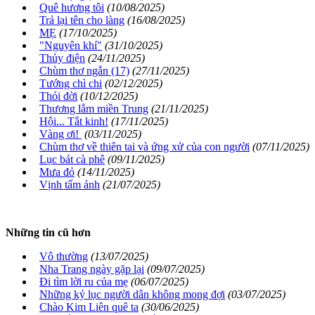
Quê hương tôi
(10/08/2025)
Trả lại tên cho làng
(16/08/2025)
MẸ
(17/10/2025)
"Nguyên khí"
(31/10/2025)
Thủy điện
(24/11/2025)
Chùm thơ ngắn (17)
(27/11/2025)
Tướng chì chi
(02/12/2025)
Thói đời
(10/12/2025)
Thương lắm miền Trung
(21/11/2025)
Hội... Tắt kinh!
(17/11/2025)
Vàng ơi!
(03/11/2025)
Chùm thơ về thiên tai và ứng xử của con người
(07/11/2025)
Lục bát cà phê
(09/11/2025)
Mưa đỏ
(14/11/2025)
Vịnh tấm ảnh
(21/07/2025)
Những tin cũ hơn
Vô thường
(13/07/2025)
Nha Trang ngày gặp lại
(09/07/2025)
Đi tìm lời ru của mẹ
(06/07/2025)
Những kỷ lục người dân không mong đợi
(03/07/2025)
Chào Kim Liên quê ta
(30/06/2025)