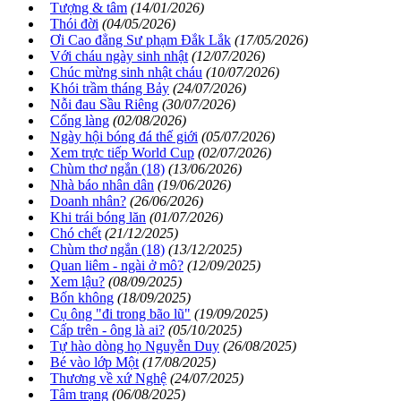
Tượng & tâm
(14/01/2026)
Thói đời
(04/05/2026)
Ơi Cao đẳng Sư phạm Đắk Lắk
(17/05/2026)
Với cháu ngày sinh nhật
(12/07/2026)
Chúc mừng sinh nhật cháu
(10/07/2026)
Khói trầm tháng Bảy
(24/07/2026)
Nỗi đau Sầu Riêng
(30/07/2026)
Cổng làng
(02/08/2026)
Ngày hội bóng đá thế giới
(05/07/2026)
Xem trực tiếp World Cup
(02/07/2026)
Chùm thơ ngắn (18)
(13/06/2026)
Nhà báo nhân dân
(19/06/2026)
Doanh nhân?
(26/06/2026)
Khi trái bóng lăn
(01/07/2026)
Chó chết
(21/12/2025)
Chùm thơ ngắn (18)
(13/12/2025)
Quan liêm - ngài ở mô?
(12/09/2025)
Xem lậu?
(08/09/2025)
Bốn không
(18/09/2025)
Cụ ông "đi trong bão lũ"
(19/09/2025)
Cấp trên - ông là ai?
(05/10/2025)
Tự hào dòng họ Nguyễn Duy
(26/08/2025)
Bé vào lớp Một
(17/08/2025)
Thương về xứ Nghệ
(24/07/2025)
Tâm trạng
(06/08/2025)