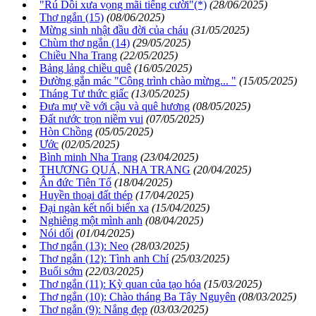
"Rú Dồi xưa vọng mãi tiếng cười"(*)
(28/06/2025)
Thơ ngắn (15)
(08/06/2025)
Mừng sinh nhật đầu đời của cháu
(31/05/2025)
Chùm thơ ngắn (14)
(29/05/2025)
Chiều Nha Trang
(22/05/2025)
Bảng lảng chiều quê
(16/05/2025)
Đường gắn mác "Công trình chào mừng... "
(15/05/2025)
Tháng Tư thức giấc
(13/05/2025)
Đưa mự về với cậu và quê hương
(08/05/2025)
Đất nước trọn niềm vui
(07/05/2025)
Hòn Chồng
(05/05/2025)
Ước
(02/05/2025)
Bình minh Nha Trang
(23/04/2025)
THƯƠNG QUÁ, NHA TRANG
(20/04/2025)
Ân đức Tiên Tổ
(18/04/2025)
Huyền thoại đất thép
(17/04/2025)
Đại ngàn kết nối biển xa
(15/04/2025)
Nghiêng một mình anh
(08/04/2025)
Nói dối
(01/04/2025)
Thơ ngắn (13): Neo
(28/03/2025)
Thơ ngắn (12): Tình anh Chí
(25/03/2025)
Buổi sớm
(22/03/2025)
Thơ ngắn (11): Kỳ quan của tạo hóa
(15/03/2025)
Thơ ngắn (10): Chào tháng Ba Tây Nguyên
(08/03/2025)
Thơ ngắn (9): Nắng đẹp
(03/03/2025)