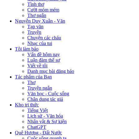
Tình thơ
Cười móm mém
Thơ ngắn
Nguyễn Duy Xuân - Văn
Tạp văn
Truyện
Chuyện các cháu
Nhạc của tui
Tôi làm báo
Vấn đề hôm nay
Luận đàm thế sự
Viết về tôi
Danh mục bài đăng báo
Tác phẩm của Bạn
Thơ
Truyện ngắn
Văn học - Cuộc sống
Chân dung tác giả
Kho tri thức
Tiếng Việt
Lịch sử - Văn hóa
Nhân vật & Sự kiện
ChatGPT
Quê Hương - Đất Nước
Cuộc sống quanh ta