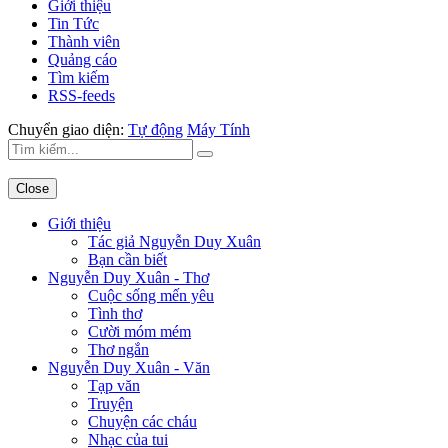
Giới thiệu
Tin Tức
Thành viên
Quảng cáo
Tìm kiếm
RSS-feeds
Chuyển giao diện:
Tự động
Máy Tính
Close
Giới thiệu
Tác giả Nguyễn Duy Xuân
Bạn cần biết
Nguyễn Duy Xuân - Thơ
Cuộc sống mến yêu
Tình thơ
Cười móm mém
Thơ ngắn
Nguyễn Duy Xuân - Văn
Tạp văn
Truyện
Chuyện các cháu
Nhạc của tui