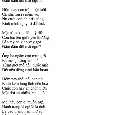
Đăm đăm đôi mắt ngước nhìn.
Hôm nay con tròn một tuổi
Cả nhà rộn rã niềm vui
Nụ cười con như tia nắng
Bình minh rạng rỡ đất trời.
Một năm bao điều kỳ diệu
Con lớn lên giữa yêu thương
Bàn tay bé xinh vẫy gọi
Đăm đăm đôi mắt ngước nhìn.
Ông bà ngắm con mừng rỡ
Ba mẹ lại càng vui hơn
Từng giọt mồ hôi, nước mắt
Dệt nên tiếng cười hân hoan.
Hôm nay thôi nôi con đó
Bánh kem lung linh nến hoa
Chúc con hay ăn chóng lớn
Một đời an nhiên, chan hòa.
Mai này con đi muôn ngả
Hành trang là nghĩa là tình
Là bao tháng năm thơ ấu