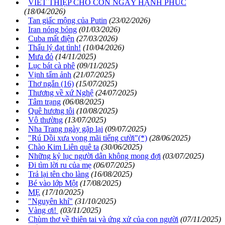
VIẾT THIỆP CHO CON NGÀY HẠNH PHÚC
(18/04/2026)
Tan giấc mộng của Putin
(23/02/2026)
Iran nóng bỏng
(01/03/2026)
Cuba mất điện
(27/03/2026)
Thấu lý đạt tình!
(10/04/2026)
Mưa đỏ
(14/11/2025)
Lục bát cà phê
(09/11/2025)
Vịnh tấm ảnh
(21/07/2025)
Thơ ngắn (16)
(15/07/2025)
Thương về xứ Nghệ
(24/07/2025)
Tâm trạng
(06/08/2025)
Quê hương tôi
(10/08/2025)
Vô thường
(13/07/2025)
Nha Trang ngày gặp lại
(09/07/2025)
"Rú Dồi xưa vọng mãi tiếng cười"(*)
(28/06/2025)
Chào Kim Liên quê ta
(30/06/2025)
Những kỷ lục người dân không mong đợi
(03/07/2025)
Đi tìm lời ru của mẹ
(06/07/2025)
Trả lại tên cho làng
(16/08/2025)
Bé vào lớp Một
(17/08/2025)
MẸ
(17/10/2025)
"Nguyên khí"
(31/10/2025)
Vàng ơi!
(03/11/2025)
Chùm thơ về thiên tai và ứng xử của con người
(07/11/2025)