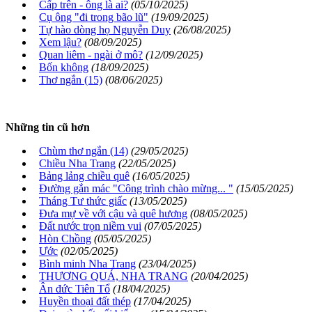
Cấp trên - ông là ai?
(05/10/2025)
Cụ ông "đi trong bão lũ"
(19/09/2025)
Tự hào dòng họ Nguyễn Duy
(26/08/2025)
Xem lậu?
(08/09/2025)
Quan liêm - ngài ở mô?
(12/09/2025)
Bốn không
(18/09/2025)
Thơ ngắn (15)
(08/06/2025)
Những tin cũ hơn
Chùm thơ ngắn (14)
(29/05/2025)
Chiều Nha Trang
(22/05/2025)
Bảng lảng chiều quê
(16/05/2025)
Đường gắn mác "Công trình chào mừng... "
(15/05/2025)
Tháng Tư thức giấc
(13/05/2025)
Đưa mự về với cậu và quê hương
(08/05/2025)
Đất nước trọn niềm vui
(07/05/2025)
Hòn Chồng
(05/05/2025)
Ước
(02/05/2025)
Bình minh Nha Trang
(23/04/2025)
THƯƠNG QUÁ, NHA TRANG
(20/04/2025)
Ân đức Tiên Tổ
(18/04/2025)
Huyền thoại đất thép
(17/04/2025)