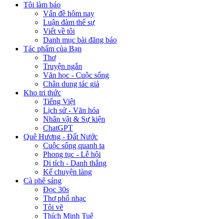
Tôi làm báo
Vấn đề hôm nay
Luận đàm thế sự
Viết về tôi
Danh mục bài đăng báo
Tác phẩm của Bạn
Thơ
Truyện ngắn
Văn học - Cuộc sống
Chân dung tác giả
Kho tri thức
Tiếng Việt
Lịch sử - Văn hóa
Nhân vật & Sự kiện
ChatGPT
Quê Hương - Đất Nước
Cuộc sống quanh ta
Phong tục - Lễ hội
Di tích - Danh thắng
Kể chuyện làng
Cà phê sáng
Đọc 30s
Thơ phổ nhạc
Tôi vẽ
Thích Minh Tuệ