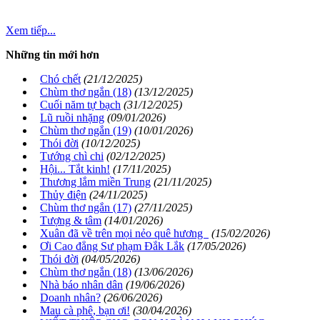
Xem tiếp...
Những tin mới hơn
Chó chết
(21/12/2025)
Chùm thơ ngắn (18)
(13/12/2025)
Cuối năm tự bạch
(31/12/2025)
Lũ ruồi nhặng
(09/01/2026)
Chùm thơ ngắn (19)
(10/01/2026)
Thói đời
(10/12/2025)
Tướng chì chi
(02/12/2025)
Hội... Tắt kinh!
(17/11/2025)
Thương lắm miền Trung
(21/11/2025)
Thủy điện
(24/11/2025)
Chùm thơ ngắn (17)
(27/11/2025)
Tượng & tâm
(14/01/2026)
Xuân đã về trên mọi nẻo quê hương
(15/02/2026)
Ơi Cao đẳng Sư phạm Đắk Lắk
(17/05/2026)
Thói đời
(04/05/2026)
Chùm thơ ngắn (18)
(13/06/2026)
Nhà báo nhân dân
(19/06/2026)
Doanh nhân?
(26/06/2026)
Mau cà phê, bạn ơi!
(30/04/2026)