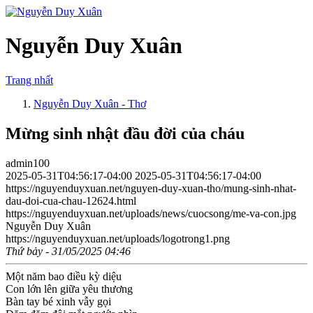
Nguyễn Duy Xuân
Trang nhất
Nguyễn Duy Xuân - Thơ
Mừng sinh nhật đầu đời của cháu
admin100
2025-05-31T04:56:17-04:00
2025-05-31T04:56:17-04:00
https://nguyenduyxuan.net/nguyen-duy-xuan-tho/mung-sinh-nhat-
dau-doi-cua-chau-12624.html
https://nguyenduyxuan.net/uploads/news/cuocsong/me-va-con.jpg
Nguyễn Duy Xuân
https://nguyenduyxuan.net/uploads/logotrong1.png
Thứ bảy - 31/05/2025 04:46
Một năm bao điều kỳ diệu
Con lớn lên giữa yêu thương
Bàn tay bé xinh vẫy gọi