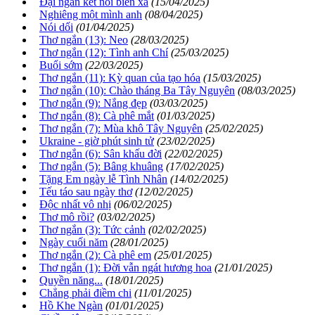
Đại ngàn kết nối biển xa
(15/04/2025)
Nghiêng một mình anh
(08/04/2025)
Nói dối
(01/04/2025)
Thơ ngắn (13): Neo
(28/03/2025)
Thơ ngắn (12): Tình anh Chí
(25/03/2025)
Buổi sớm
(22/03/2025)
Thơ ngắn (11): Kỳ quan của tạo hóa
(15/03/2025)
Thơ ngắn (10): Chào tháng Ba Tây Nguyên
(08/03/2025)
Thơ ngắn (9): Nắng đẹp
(03/03/2025)
Thơ ngắn (8): Cà phê mắt
(01/03/2025)
Thơ ngắn (7): Mùa khô Tây Nguyên
(25/02/2025)
Ukraine - giờ phút sinh tử
(23/02/2025)
Thơ ngắn (6): Sân khấu đời
(22/02/2025)
Thơ ngắn (5): Bâng khuâng
(17/02/2025)
Tặng Em ngày lễ Tình Nhân
(14/02/2025)
Tếu táo sau ngày thơ
(12/02/2025)
Độc nhất vô nhị
(06/02/2025)
Thơ mô rồi?
(03/02/2025)
Thơ ngắn (3): Tức cảnh
(02/02/2025)
Ngày cuối năm
(28/01/2025)
Thơ ngắn (2): Cà phê em
(25/01/2025)
Thơ ngắn (1): Đời vẫn ngát hương hoa
(21/01/2025)
Quyền năng...
(18/01/2025)
Chẳng phải điềm chi
(11/01/2025)
Hồ Khe Ngàn
(01/01/2025)