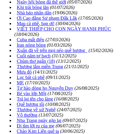
Ngày hội bóng đá thế giới
(05/07/2026)
Khi trái bóng lăn
(01/07/2026)
Nhà báo nhân dân
(19/06/2026)
Ơi Cao đẳng Sư phạm Đắk Lắk
(17/05/2026)
Mau cà phê, bạn ơi!
(30/04/2026)
VIẾT THIỆP CHO CON NGÀY HẠNH PHÚC
(18/04/2026)
Cuba mất điện
(27/03/2026)
Iran nóng bỏng
(01/03/2026)
Xuân đã về trên mọi nẻo quê hương
(15/02/2026)
Cuối năm tự bạch
(31/12/2025)
Chùm thơ ngắn (18)
(13/12/2025)
Thương lắm miền Trung
(21/11/2025)
Mưa đỏ
(14/11/2025)
Lục bát cà phê
(09/11/2025)
MẸ
(17/10/2025)
Tự hào dòng họ Nguyễn Duy
(26/08/2025)
Bé vào lớp Một
(17/08/2025)
Trả lại tên cho làng
(16/08/2025)
Quê hương tôi
(10/08/2025)
Thương về xứ Nghệ
(24/07/2025)
Vô thường
(13/07/2025)
Nha Trang ngày gặp lại
(09/07/2025)
Đi tìm lời ru của mẹ
(06/07/2025)
Chào Kim Liên quê ta
(30/06/2025)