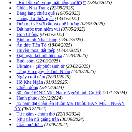
"Rú Dồi xưa vọng mãi tiếng cười"(*)
(28/06/2025)
Chiều Nha Trang
(22/05/2025)
Bảng lảng chiều quê
(16/05/2025)
Tháng Tư thức giấc
(13/05/2025)
Đưa mự về với cậu và quê hương
(08/05/2025)
Đất nước trọn niềm vui
(07/05/2025)
Hòn Chồng
(05/05/2025)
Bình minh Nha Trang
(23/04/2025)
Ân đức Tiên Tổ
(18/04/2025)
Huyền thoại đất thép
(17/04/2025)
Đại ngàn kết nối biển xa
(15/04/2025)
Buổi sớm
(22/03/2025)
Ukraine - giờ phút sinh tử
(23/02/2025)
Tặng Em ngày lễ Tình Nhân
(14/02/2025)
Ngày cuối năm
(28/01/2025)
Hồ Khe Ngàn
(01/01/2025)
Chiều đông
(28/12/2024)
80 năm QĐND Việt Nam: Người lính Cụ Hồ
(21/12/2024)
Hạnh phúc
(19/12/2024)
45 năm đặt chân lên Buôn Ma Thuột: BAN MÊ – NGÀY
ẤY
(08/12/2024)
Tự ngẫm - chùm thơ
(22/10/2024)
Như tiên nữ giáng trần
(30/09/2024)
Giấc mơ đời...
(23/09/2024)