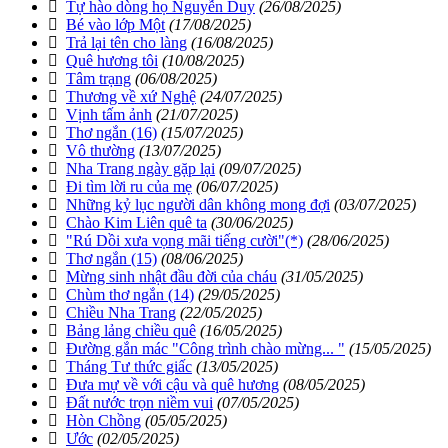
Tự hào dòng họ Nguyễn Duy
(26/08/2025)
Bé vào lớp Một
(17/08/2025)
Trả lại tên cho làng
(16/08/2025)
Quê hương tôi
(10/08/2025)
Tâm trạng
(06/08/2025)
Thương về xứ Nghệ
(24/07/2025)
Vịnh tấm ảnh
(21/07/2025)
Thơ ngắn (16)
(15/07/2025)
Vô thường
(13/07/2025)
Nha Trang ngày gặp lại
(09/07/2025)
Đi tìm lời ru của mẹ
(06/07/2025)
Những kỷ lục người dân không mong đợi
(03/07/2025)
Chào Kim Liên quê ta
(30/06/2025)
"Rú Dồi xưa vọng mãi tiếng cười"(*)
(28/06/2025)
Thơ ngắn (15)
(08/06/2025)
Mừng sinh nhật đầu đời của cháu
(31/05/2025)
Chùm thơ ngắn (14)
(29/05/2025)
Chiều Nha Trang
(22/05/2025)
Bảng lảng chiều quê
(16/05/2025)
Đường gắn mác "Công trình chào mừng... "
(15/05/2025)
Tháng Tư thức giấc
(13/05/2025)
Đưa mự về với cậu và quê hương
(08/05/2025)
Đất nước trọn niềm vui
(07/05/2025)
Hòn Chồng
(05/05/2025)
Ước
(02/05/2025)