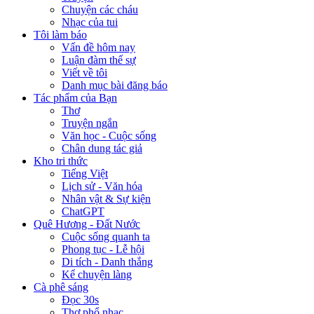
Chuyện các cháu
Nhạc của tui
Tôi làm báo
Vấn đề hôm nay
Luận đàm thế sự
Viết về tôi
Danh mục bài đăng báo
Tác phẩm của Bạn
Thơ
Truyện ngắn
Văn học - Cuộc sống
Chân dung tác giả
Kho tri thức
Tiếng Việt
Lịch sử - Văn hóa
Nhân vật & Sự kiện
ChatGPT
Quê Hương - Đất Nước
Cuộc sống quanh ta
Phong tục - Lễ hội
Di tích - Danh thắng
Kể chuyện làng
Cà phê sáng
Đọc 30s
Thơ phổ nhạc