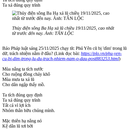
Ta xả đúng quy trình
Thủy điện sông Ba Hạ xả lũ chiều 19/11/2025, cao nhất
từ trước đến nay. Ảnh: TẤN LỘC
Báo Pháp luật sáng 25/11/2025 chạy tít: Phú Yên cũ bị 'dìm' trong lũ
dữ, trách nhiệm nằm ở đâu? (Link đọc bài:
https://plo.vn/phu-yen-
cu-bi-dim-trong-lu-du-trach-nhiem-nam-o-dau-post883253.html
)
Mùa nắng ta tích nước
Cho ruộng đồng cháy khô
Mùa mưa ta xả lũ
Cho dân ngập thấy mồ.
Ta tích đúng quy định
Ta xả đúng quy trình
Tất cả vì lợi ích
Nhóm thân hữu chúng mình.
Mặc thiên hạ nẳng nỏ
Kệ dân lũ tơi bời