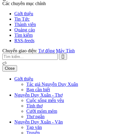
Các chuyên mục chính
Giới thiệu
Tin Tức
Thành viên
Quảng cáo
Tìm kiếm
RSS-feeds
Chuyển giao diện:
Tự động
Máy Tính
Close
Giới thiệu
Tác giả Nguyễn Duy Xuân
Bạn cần biết
Nguyễn Duy Xuân - Thơ
Cuộc sống mến yêu
Tình thơ
Cười móm mém
Thơ ngắn
Nguyễn Duy Xuân - Văn
Tạp văn
Truyện