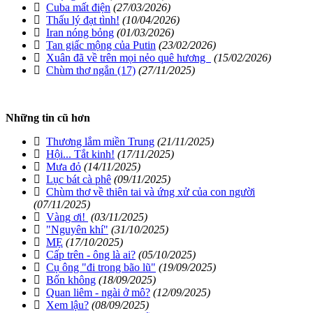
Cuba mất điện
(27/03/2026)
Thấu lý đạt tình!
(10/04/2026)
Iran nóng bỏng
(01/03/2026)
Tan giấc mộng của Putin
(23/02/2026)
Xuân đã về trên mọi nẻo quê hương
(15/02/2026)
Chùm thơ ngắn (17)
(27/11/2025)
Những tin cũ hơn
Thương lắm miền Trung
(21/11/2025)
Hội... Tắt kinh!
(17/11/2025)
Mưa đỏ
(14/11/2025)
Lục bát cà phê
(09/11/2025)
Chùm thơ về thiên tai và ứng xử của con người
(07/11/2025)
Vàng ơi!
(03/11/2025)
"Nguyên khí"
(31/10/2025)
MẸ
(17/10/2025)
Cấp trên - ông là ai?
(05/10/2025)
Cụ ông "đi trong bão lũ"
(19/09/2025)
Bốn không
(18/09/2025)
Quan liêm - ngài ở mô?
(12/09/2025)
Xem lậu?
(08/09/2025)