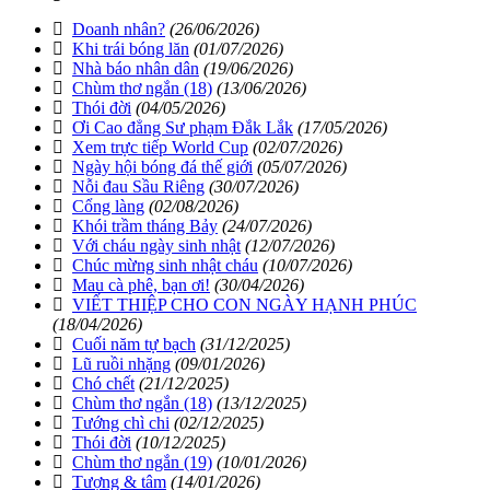
Doanh nhân?
(26/06/2026)
Khi trái bóng lăn
(01/07/2026)
Nhà báo nhân dân
(19/06/2026)
Chùm thơ ngắn (18)
(13/06/2026)
Thói đời
(04/05/2026)
Ơi Cao đẳng Sư phạm Đắk Lắk
(17/05/2026)
Xem trực tiếp World Cup
(02/07/2026)
Ngày hội bóng đá thế giới
(05/07/2026)
Nỗi đau Sầu Riêng
(30/07/2026)
Cổng làng
(02/08/2026)
Khói trầm tháng Bảy
(24/07/2026)
Với cháu ngày sinh nhật
(12/07/2026)
Chúc mừng sinh nhật cháu
(10/07/2026)
Mau cà phê, bạn ơi!
(30/04/2026)
VIẾT THIỆP CHO CON NGÀY HẠNH PHÚC
(18/04/2026)
Cuối năm tự bạch
(31/12/2025)
Lũ ruồi nhặng
(09/01/2026)
Chó chết
(21/12/2025)
Chùm thơ ngắn (18)
(13/12/2025)
Tướng chì chi
(02/12/2025)
Thói đời
(10/12/2025)
Chùm thơ ngắn (19)
(10/01/2026)
Tượng & tâm
(14/01/2026)