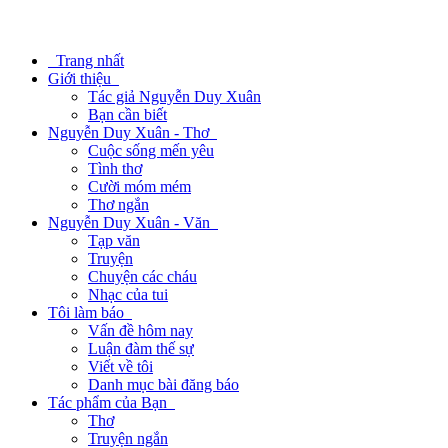
Trang nhất
Giới thiệu
Tác giả Nguyễn Duy Xuân
Bạn cần biết
Nguyễn Duy Xuân - Thơ
Cuộc sống mến yêu
Tình thơ
Cười móm mém
Thơ ngắn
Nguyễn Duy Xuân - Văn
Tạp văn
Truyện
Chuyện các cháu
Nhạc của tui
Tôi làm báo
Vấn đề hôm nay
Luận đàm thế sự
Viết về tôi
Danh mục bài đăng báo
Tác phẩm của Bạn
Thơ
Truyện ngắn