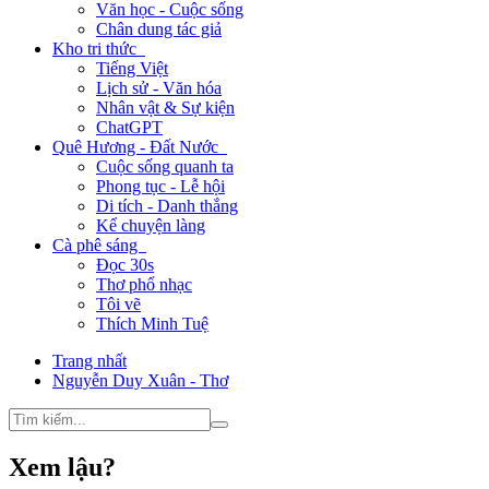
Văn học - Cuộc sống
Chân dung tác giả
Kho tri thức
Tiếng Việt
Lịch sử - Văn hóa
Nhân vật & Sự kiện
ChatGPT
Quê Hương - Đất Nước
Cuộc sống quanh ta
Phong tục - Lễ hội
Di tích - Danh thắng
Kể chuyện làng
Cà phê sáng
Đọc 30s
Thơ phổ nhạc
Tôi vẽ
Thích Minh Tuệ
Trang nhất
Nguyễn Duy Xuân - Thơ
Xem lậu?