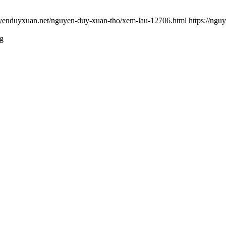
uyenduyxuan.net/nguyen-duy-xuan-tho/xem-lau-12706.html
https://ng
ng