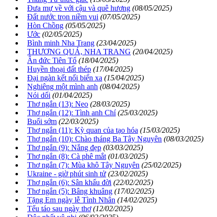
Đưa mự về với cậu và quê hương
(08/05/2025)
Đất nước trọn niềm vui
(07/05/2025)
Hòn Chồng
(05/05/2025)
Ước
(02/05/2025)
Bình minh Nha Trang
(23/04/2025)
THƯƠNG QUÁ, NHA TRANG
(20/04/2025)
Ân đức Tiên Tổ
(18/04/2025)
Huyền thoại đất thép
(17/04/2025)
Đại ngàn kết nối biển xa
(15/04/2025)
Nghiêng một mình anh
(08/04/2025)
Nói dối
(01/04/2025)
Thơ ngắn (13): Neo
(28/03/2025)
Thơ ngắn (12): Tình anh Chí
(25/03/2025)
Buổi sớm
(22/03/2025)
Thơ ngắn (11): Kỳ quan của tạo hóa
(15/03/2025)
Thơ ngắn (10): Chào tháng Ba Tây Nguyên
(08/03/2025)
Thơ ngắn (9): Nắng đẹp
(03/03/2025)
Thơ ngắn (8): Cà phê mắt
(01/03/2025)
Thơ ngắn (7): Mùa khô Tây Nguyên
(25/02/2025)
Ukraine - giờ phút sinh tử
(23/02/2025)
Thơ ngắn (6): Sân khấu đời
(22/02/2025)
Thơ ngắn (5): Bâng khuâng
(17/02/2025)
Tặng Em ngày lễ Tình Nhân
(14/02/2025)
Tếu táo sau ngày thơ
(12/02/2025)