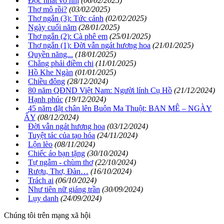
Độc nhất vô nhị
(06/02/2025)
Thơ mô rồi?
(03/02/2025)
Thơ ngắn (3): Tức cảnh
(02/02/2025)
Ngày cuối năm
(28/01/2025)
Thơ ngắn (2): Cà phê em
(25/01/2025)
Thơ ngắn (1): Đời vẫn ngát hương hoa
(21/01/2025)
Quyền năng...
(18/01/2025)
Chẳng phải điềm chi
(11/01/2025)
Hồ Khe Ngàn
(01/01/2025)
Chiều đông
(28/12/2024)
80 năm QĐND Việt Nam: Người lính Cụ Hồ
(21/12/2024)
Hạnh phúc
(19/12/2024)
45 năm đặt chân lên Buôn Ma Thuột: BAN MÊ – NGÀY
ẤY
(08/12/2024)
Đời vẫn ngát hương hoa
(03/12/2024)
Tuyệt tác của tạo hóa
(24/11/2024)
Lộn lèo
(08/11/2024)
Chiếc áo bạn tặng
(30/10/2024)
Tự ngẫm - chùm thơ
(22/10/2024)
Rượu, Thơ, Đàn…
(16/10/2024)
Trách ai
(06/10/2024)
Như tiên nữ giáng trần
(30/09/2024)
Lụy danh
(24/09/2024)
Chúng tôi trên mạng xã hội