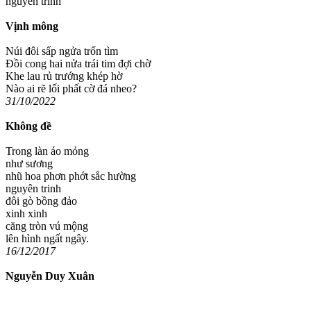
nguyên trinh
Vịnh mông
Núi đôi sấp ngửa trốn tìm
Đồi cong hai nửa trái tim đợi chờ
Khe lau rủ trướng khép hờ
Nào ai rẽ lối phất cờ đá nheo?
31/10/2022
Không đề
Trong làn áo mỏng
như sương
nhũ hoa phơn phớt sắc hường
nguyên trinh
đôi gò bồng đảo
xinh xinh
căng tròn vú mộng
lên hình ngất ngây.
16/12/2017
Nguyễn Duy Xuân