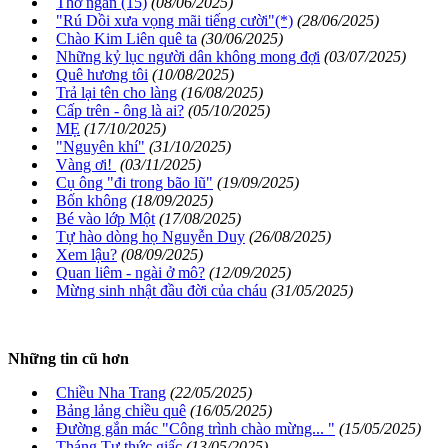
Thơ ngắn (15)
(08/06/2025)
"Rú Dồi xưa vọng mãi tiếng cười"(*)
(28/06/2025)
Chào Kim Liên quê ta
(30/06/2025)
Những kỷ lục người dân không mong đợi
(03/07/2025)
Quê hương tôi
(10/08/2025)
Trả lại tên cho làng
(16/08/2025)
Cấp trên - ông là ai?
(05/10/2025)
MẸ
(17/10/2025)
"Nguyên khí"
(31/10/2025)
Vàng ơi!
(03/11/2025)
Cụ ông "đi trong bão lũ"
(19/09/2025)
Bốn không
(18/09/2025)
Bé vào lớp Một
(17/08/2025)
Tự hào dòng họ Nguyễn Duy
(26/08/2025)
Xem lậu?
(08/09/2025)
Quan liêm - ngài ở mô?
(12/09/2025)
Mừng sinh nhật đầu đời của cháu
(31/05/2025)
Những tin cũ hơn
Chiều Nha Trang
(22/05/2025)
Bảng lảng chiều quê
(16/05/2025)
Đường gắn mác "Công trình chào mừng... "
(15/05/2025)
Tháng Tư thức giấc
(13/05/2025)