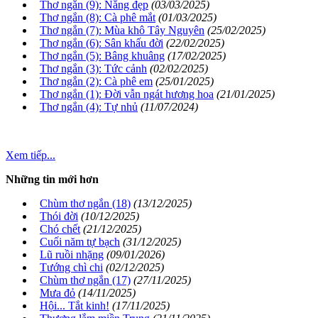
Thơ ngắn (9): Nắng đẹp
(03/03/2025)
Thơ ngắn (8): Cà phê mắt
(01/03/2025)
Thơ ngắn (7): Mùa khô Tây Nguyên
(25/02/2025)
Thơ ngắn (6): Sân khấu đời
(22/02/2025)
Thơ ngắn (5): Bâng khuâng
(17/02/2025)
Thơ ngắn (3): Tức cảnh
(02/02/2025)
Thơ ngắn (2): Cà phê em
(25/01/2025)
Thơ ngắn (1): Đời vẫn ngát hương hoa
(21/01/2025)
Thơ ngắn (4): Tự nhủ
(11/07/2024)
Xem tiếp...
Những tin mới hơn
Chùm thơ ngắn (18)
(13/12/2025)
Thói đời
(10/12/2025)
Chó chết
(21/12/2025)
Cuối năm tự bạch
(31/12/2025)
Lũ ruồi nhặng
(09/01/2026)
Tướng chì chi
(02/12/2025)
Chùm thơ ngắn (17)
(27/11/2025)
Mưa đỏ
(14/11/2025)
Hội... Tắt kinh!
(17/11/2025)