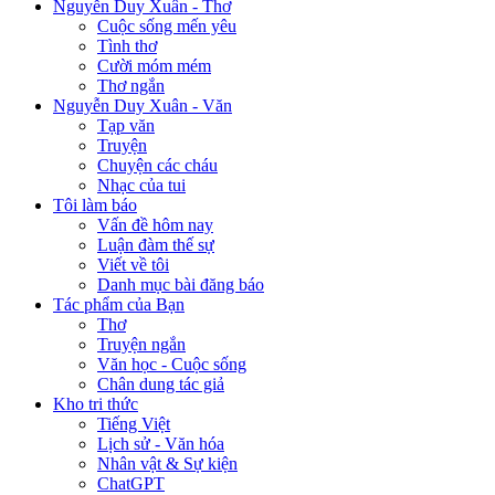
Nguyễn Duy Xuân - Thơ
Cuộc sống mến yêu
Tình thơ
Cười móm mém
Thơ ngắn
Nguyễn Duy Xuân - Văn
Tạp văn
Truyện
Chuyện các cháu
Nhạc của tui
Tôi làm báo
Vấn đề hôm nay
Luận đàm thế sự
Viết về tôi
Danh mục bài đăng báo
Tác phẩm của Bạn
Thơ
Truyện ngắn
Văn học - Cuộc sống
Chân dung tác giả
Kho tri thức
Tiếng Việt
Lịch sử - Văn hóa
Nhân vật & Sự kiện
ChatGPT