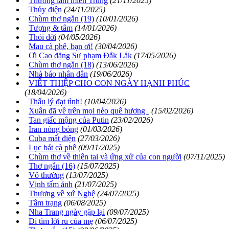
Thương lắm miền Trung
(21/11/2025)
Thủy điện
(24/11/2025)
Chùm thơ ngắn (19)
(10/01/2026)
Tượng & tâm
(14/01/2026)
Thói đời
(04/05/2026)
Mau cà phê, bạn ơi!
(30/04/2026)
Ơi Cao đẳng Sư phạm Đắk Lắk
(17/05/2026)
Chùm thơ ngắn (18)
(13/06/2026)
Nhà báo nhân dân
(19/06/2026)
VIẾT THIỆP CHO CON NGÀY HẠNH PHÚC
(18/04/2026)
Thấu lý đạt tình!
(10/04/2026)
Xuân đã về trên mọi nẻo quê hương
(15/02/2026)
Tan giấc mộng của Putin
(23/02/2026)
Iran nóng bỏng
(01/03/2026)
Cuba mất điện
(27/03/2026)
Lục bát cà phê
(09/11/2025)
Chùm thơ về thiên tai và ứng xử của con người
(07/11/2025)
Thơ ngắn (16)
(15/07/2025)
Vô thường
(13/07/2025)
Vịnh tấm ảnh
(21/07/2025)
Thương về xứ Nghệ
(24/07/2025)
Tâm trạng
(06/08/2025)
Nha Trang ngày gặp lại
(09/07/2025)
Đi tìm lời ru của mẹ
(06/07/2025)