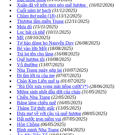
Xuân đã về trên mọi nẻo quê hương
(16/02/2026)
Cuối năm tự bạch
(31/12/2025)
Chùm thơ ngắn (18)
(13/12/2025)
Thương lắm miền Trung
(22/11/2025)
Mưa đỏ
(15/11/2025)
Lục bát cà phê
(10/11/2025)
MẸ
(18/10/2025)
Tự hào dòng họ Nguyễn Duy
(26/08/2025)
Bé vào lớp Một
(18/08/2025)
Trả lại tên cho làng
(16/08/2025)
Quê hương tôi
(10/08/2025)
Vô thường
(13/07/2025)
Nha Trang ngày gặp lại
(10/07/2025)
Đi tìm lời ru của mẹ
(07/07/2025)
Chào Kim Liên quê ta
(01/07/2025)
"Rú Dồi xưa vọng mãi tiếng cười"(*)
(28/06/2025)
Mừng sinh nhật đầu đời của cháu
(31/05/2025)
Chiều Nha Trang
(22/05/2025)
Bảng lảng chiều quê
(16/05/2025)
Tháng Tư thức giấc
(13/05/2025)
Đưa mự về với cậu và quê hương
(08/05/2025)
Đất nước trọn niềm vui
(07/05/2025)
Hòn Chồng
(06/05/2025)
Bình minh Nha Trang
(24/04/2025)