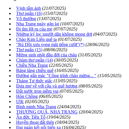
Vịnh tấm ảnh
(21/07/2025)
Thơ ngắn (16)
(15/07/2025)
Vô thường
(13/07/2025)
Nha Trang ngày gặp lại
(10/07/2025)
Đi tìm lời ru của mẹ
(07/07/2025)
Những kỷ lục người dân không mong đợi
(04/07/2025)
Chào Kim Liên quê ta
(01/07/2025)
"Rú Dồi xưa vọng mãi tiếng cười"(*)
(28/06/2025)
Thơ ngắn (15)
(08/06/2025)
Mừng sinh nhật đầu đời của cháu
(31/05/2025)
Chùm thơ ngắn (14)
(30/05/2025)
Chiều Nha Trang
(22/05/2025)
Bảng lảng chiều quê
(16/05/2025)
Đường gắn mác "Công trình chào mừng... "
(15/05/2025)
Tháng Tư thức giấc
(13/05/2025)
Đưa mự về với cậu và quê hương
(08/05/2025)
Đất nước trọn niềm vui
(07/05/2025)
Hòn Chồng
(06/05/2025)
Ước
(02/05/2025)
Bình minh Nha Trang
(24/04/2025)
THƯƠNG QUÁ, NHA TRANG
(20/04/2025)
Ân đức Tiên Tổ
(19/04/2025)
Huyền thoại đất thép
(18/04/2025)
Đại ngàn kết nối biển xa
(16/04/2025)