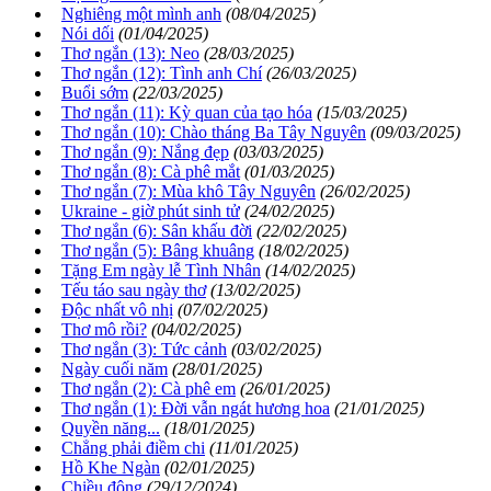
Nghiêng một mình anh
(08/04/2025)
Nói dối
(01/04/2025)
Thơ ngắn (13): Neo
(28/03/2025)
Thơ ngắn (12): Tình anh Chí
(26/03/2025)
Buổi sớm
(22/03/2025)
Thơ ngắn (11): Kỳ quan của tạo hóa
(15/03/2025)
Thơ ngắn (10): Chào tháng Ba Tây Nguyên
(09/03/2025)
Thơ ngắn (9): Nắng đẹp
(03/03/2025)
Thơ ngắn (8): Cà phê mắt
(01/03/2025)
Thơ ngắn (7): Mùa khô Tây Nguyên
(26/02/2025)
Ukraine - giờ phút sinh tử
(24/02/2025)
Thơ ngắn (6): Sân khấu đời
(22/02/2025)
Thơ ngắn (5): Bâng khuâng
(18/02/2025)
Tặng Em ngày lễ Tình Nhân
(14/02/2025)
Tếu táo sau ngày thơ
(13/02/2025)
Độc nhất vô nhị
(07/02/2025)
Thơ mô rồi?
(04/02/2025)
Thơ ngắn (3): Tức cảnh
(03/02/2025)
Ngày cuối năm
(28/01/2025)
Thơ ngắn (2): Cà phê em
(26/01/2025)
Thơ ngắn (1): Đời vẫn ngát hương hoa
(21/01/2025)
Quyền năng...
(18/01/2025)
Chẳng phải điềm chi
(11/01/2025)
Hồ Khe Ngàn
(02/01/2025)
Chiều đông
(29/12/2024)