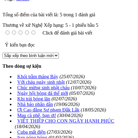
Tổng số điểm của bài viết là: 5 trong 1 đánh giá
Thương về xứ Nghệ
Xếp hạng:
5
-
1
phiếu bầu
5
Click để đánh giá bài viết
Ý kiến bạn đọc
Theo dòng sự kiện
Khói trầm tháng Bảy
(25/07/2026)
Với cháu ngày sinh nhật
(12/07/2026)
Chúc mừng sinh nhật cháu
(10/07/2026)
Ngày hội bóng đá thế giới
(05/07/2026)
Khi trái bóng lăn
(02/07/2026)
Nhà báo nhân dân
(19/06/2026)
Ơi Cao đẳng Sư phạm Đắk Lắk
(18/05/2026)
Mau cà phê, bạn ơi!
(30/04/2026)
VIẾT THIỆP CHO CON NGÀY HẠNH PHÚC
(18/04/2026)
Cuba mất điện
(27/03/2026)
Iran nóng bỏng
(01/03/2026)