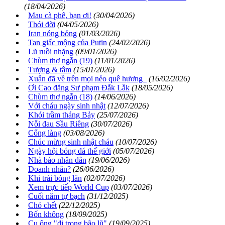
(18/04/2026)
Mau cà phê, bạn ơi!
(30/04/2026)
Thói đời
(04/05/2026)
Iran nóng bỏng
(01/03/2026)
Tan giấc mộng của Putin
(24/02/2026)
Lũ ruồi nhặng
(09/01/2026)
Chùm thơ ngắn (19)
(11/01/2026)
Tượng & tâm
(15/01/2026)
Xuân đã về trên mọi nẻo quê hương
(16/02/2026)
Ơi Cao đẳng Sư phạm Đắk Lắk
(18/05/2026)
Chùm thơ ngắn (18)
(14/06/2026)
Với cháu ngày sinh nhật
(12/07/2026)
Khói trầm tháng Bảy
(25/07/2026)
Nỗi đau Sầu Riêng
(30/07/2026)
Cổng làng
(03/08/2026)
Chúc mừng sinh nhật cháu
(10/07/2026)
Ngày hội bóng đá thế giới
(05/07/2026)
Nhà báo nhân dân
(19/06/2026)
Doanh nhân?
(26/06/2026)
Khi trái bóng lăn
(02/07/2026)
Xem trực tiếp World Cup
(03/07/2026)
Cuối năm tự bạch
(31/12/2025)
Chó chết
(22/12/2025)
Bốn không
(18/09/2025)
Cụ ông "đi trong bão lũ"
(19/09/2025)