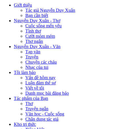
Giới thiệu
Tác giả Nguyễn Duy Xuân
Bạn cần biết
Nguyễn Duy Xuân - Thơ
Cuộc sống mến yêu
Tình thơ
Cười móm mém
Thơ ngắn
Nguyễn Duy Xuân - Văn
Tạp văn
Truyện
Chuyện các cháu
Nhạc của tui
Tôi làm báo
Vấn đề hôm nay
Luận đàm thế sự
Viết về tôi
Danh mục bài đăng báo
Tác phẩm của Bạn
Thơ
Truyện ngắn
Văn học - Cuộc sống
Chân dung tác giả
Kho tri thức