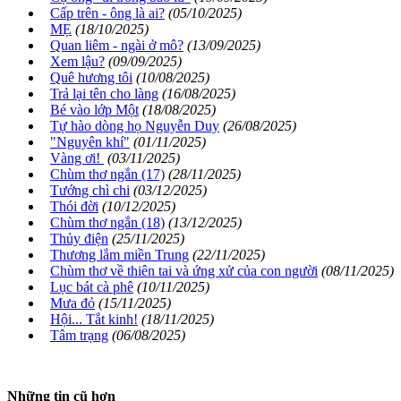
Cấp trên - ông là ai?
(05/10/2025)
MẸ
(18/10/2025)
Quan liêm - ngài ở mô?
(13/09/2025)
Xem lậu?
(09/09/2025)
Quê hương tôi
(10/08/2025)
Trả lại tên cho làng
(16/08/2025)
Bé vào lớp Một
(18/08/2025)
Tự hào dòng họ Nguyễn Duy
(26/08/2025)
"Nguyên khí"
(01/11/2025)
Vàng ơi!
(03/11/2025)
Chùm thơ ngắn (17)
(28/11/2025)
Tướng chì chi
(03/12/2025)
Thói đời
(10/12/2025)
Chùm thơ ngắn (18)
(13/12/2025)
Thủy điện
(25/11/2025)
Thương lắm miền Trung
(22/11/2025)
Chùm thơ về thiên tai và ứng xử của con người
(08/11/2025)
Lục bát cà phê
(10/11/2025)
Mưa đỏ
(15/11/2025)
Hội... Tắt kinh!
(18/11/2025)
Tâm trạng
(06/08/2025)
Những tin cũ hơn