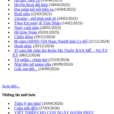
Ân đức Tiên Tổ
(19/04/2025)
Huyền thoại đất thép
(18/04/2025)
Đại ngàn kết nối biển xa
(16/04/2025)
Buổi sớm
(22/03/2025)
Ukraine - giờ phút sinh tử
(24/02/2025)
Tặng Em ngày lễ Tình Nhân
(14/02/2025)
Ngày cuối năm
(28/01/2025)
Hồ Khe Ngàn
(02/01/2025)
Chiều đông
(29/12/2024)
80 năm QĐND Việt Nam: Người lính Cụ Hồ
(21/12/2024)
Hạnh phúc
(20/12/2024)
45 năm đặt chân lên Buôn Ma Thuột: BAN MÊ – NGÀY
ẤY
(08/12/2024)
Tự ngẫm - chùm thơ
(23/10/2024)
Như tiên nữ giáng trần
(30/09/2024)
Giấc mơ đời...
(24/09/2024)
Xem tiếp...
Những tin mới hơn
Thấu lý đạt tình!
(10/04/2026)
Cuba mất điện
(27/03/2026)
VIẾT THIỆP CHO CON NGÀY HẠNH PHÚC