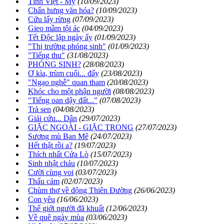
Tình Việt - Mỹ
(10/09/2023)
Chấn hưng văn hóa?
(10/09/2023)
Cứu lấy rừng
(07/09/2023)
Gieo mầm tội ác
(04/09/2023)
Tết Độc lập ngày ấy
(01/09/2023)
"Thị trường phóng sinh"
(01/09/2023)
"Tiếng thu"
(31/08/2023)
PHÓNG SINH?
(28/08/2023)
Ơ kìa, trùm cuối... đấy
(23/08/2023)
"Ngạo nghễ" quan tham
(20/08/2023)
Khóc cho một phận người
(08/08/2023)
"Tiếng oan dậy đất..."
(07/08/2023)
Trà sen
(04/08/2023)
Giải cứu... Dân
(29/07/2023)
GIẶC NGOÀI - GIẶC TRONG
(27/07/2023)
Sương mù Ban Mê
(24/07/2023)
Hết thật rồi a?
(19/07/2023)
Thích nhất Cửa Lò
(15/07/2023)
Sinh nhật cháu
(10/07/2023)
Cười cùng voi
(03/07/2023)
Thấu cảm
(02/07/2023)
Chùm thơ về động Thiên Đường
(26/06/2023)
Con yêu
(16/06/2023)
Thế giới người đã khuất
(12/06/2023)
Về quê ngày mùa
(03/06/2023)