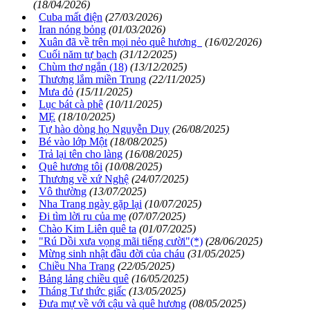
(18/04/2026)
Cuba mất điện
(27/03/2026)
Iran nóng bỏng
(01/03/2026)
Xuân đã về trên mọi nẻo quê hương
(16/02/2026)
Cuối năm tự bạch
(31/12/2025)
Chùm thơ ngắn (18)
(13/12/2025)
Thương lắm miền Trung
(22/11/2025)
Mưa đỏ
(15/11/2025)
Lục bát cà phê
(10/11/2025)
MẸ
(18/10/2025)
Tự hào dòng họ Nguyễn Duy
(26/08/2025)
Bé vào lớp Một
(18/08/2025)
Trả lại tên cho làng
(16/08/2025)
Quê hương tôi
(10/08/2025)
Thương về xứ Nghệ
(24/07/2025)
Vô thường
(13/07/2025)
Nha Trang ngày gặp lại
(10/07/2025)
Đi tìm lời ru của mẹ
(07/07/2025)
Chào Kim Liên quê ta
(01/07/2025)
"Rú Dồi xưa vọng mãi tiếng cười"(*)
(28/06/2025)
Mừng sinh nhật đầu đời của cháu
(31/05/2025)
Chiều Nha Trang
(22/05/2025)
Bảng lảng chiều quê
(16/05/2025)
Tháng Tư thức giấc
(13/05/2025)
Đưa mự về với cậu và quê hương
(08/05/2025)