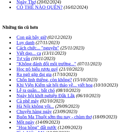
Ngày Thơ
(20/02/2024)
CÓ THỂ NÀO QUÊN?
(16/02/2024)
Những tin cũ hơn
Con gái bây giờ
(02/12/2023)
Lụy danh
(27/11/2023)
Cách chức... "nguyên"
(25/11/2023)
Viết dạo... ca
(13/11/2023)
Tự vấn
(10/11/2023)
"Không đánh đổi môi trường..."
(07/11/2023)
Học trò biếu rượu quý
(21/10/2023)
Ra ngõ gặp đại gia
(17/10/2023)
Chốn linh thiêng, còn không?
(15/10/2023)
Khi Viện Kiểm sát hội thảo về... viết hoa
(10/10/2023)
Lễ ra quân... bắt chó
(08/10/2023)
Ngày hội khởi nghiệp Đắk Lắk
(06/10/2023)
Cà phê máy
(02/10/2023)
Hà Nội không vội...
(29/09/2023)
Chuyện hàng ngày
(23/09/2023)
Buôn Ma Thuột sớm thu nay - chùm thơ
(18/09/2023)
Một ngày
(14/09/2023)
"Hoa hồng" đất nước
(12/09/2023)