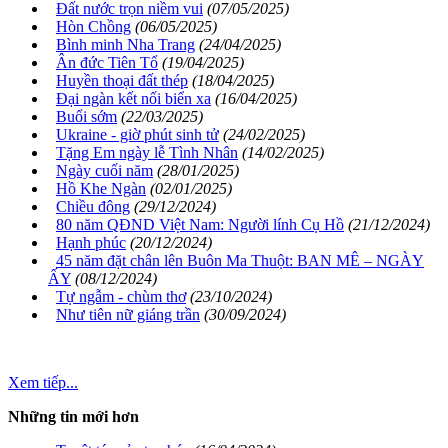
Đất nước trọn niềm vui
(07/05/2025)
Hòn Chồng
(06/05/2025)
Bình minh Nha Trang
(24/04/2025)
Ân đức Tiên Tổ
(19/04/2025)
Huyền thoại đất thép
(18/04/2025)
Đại ngàn kết nối biển xa
(16/04/2025)
Buổi sớm
(22/03/2025)
Ukraine - giờ phút sinh tử
(24/02/2025)
Tặng Em ngày lễ Tình Nhân
(14/02/2025)
Ngày cuối năm
(28/01/2025)
Hồ Khe Ngàn
(02/01/2025)
Chiều đông
(29/12/2024)
80 năm QĐND Việt Nam: Người lính Cụ Hồ
(21/12/2024)
Hạnh phúc
(20/12/2024)
45 năm đặt chân lên Buôn Ma Thuột: BAN MÊ – NGÀY
ẤY
(08/12/2024)
Tự ngẫm - chùm thơ
(23/10/2024)
Như tiên nữ giáng trần
(30/09/2024)
Xem tiếp...
Những tin mới hơn