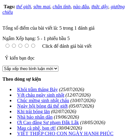
Tags:
thế giới
,
sớm mai
,
chân tình
,
nào đâu
,
thức dậy
,
giường
chiếu
Tổng số điểm của bài viết là: 5 trong 1 đánh giá
Ngẫm
Xếp hạng:
5
-
1
phiếu bầu
5
Click để đánh giá bài viết
Ý kiến bạn đọc
Theo dòng sự kiện
Khói trầm tháng Bảy
(25/07/2026)
Với cháu ngày sinh nhật
(12/07/2026)
Chúc mừng sinh nhật cháu
(10/07/2026)
Ngày hội bóng đá thế giới
(05/07/2026)
Khi trái bóng lăn
(02/07/2026)
Nhà báo nhân dân
(19/06/2026)
Ơi Cao đẳng Sư phạm Đắk Lắk
(18/05/2026)
Mau cà phê, bạn ơi!
(30/04/2026)
VIẾT THIỆP CHO CON NGÀY HẠNH PHÚC