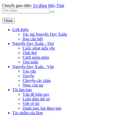
Chuyển giao diện:
Tự động
Máy Tính
Close
Giới thiệu
Tác giả Nguyễn Duy Xuân
Bạn cần biết
Nguyễn Duy Xuân - Thơ
Cuộc sống mến yêu
Tình thơ
Cười móm mém
Thơ ngắn
Nguyễn Duy Xuân - Văn
Tạp văn
Truyện
Chuyện các cháu
Nhạc của tui
Tôi làm báo
Vấn đề hôm nay
Luận đàm thế sự
Viết về tôi
Danh mục bài đăng báo
Tác phẩm của Bạn