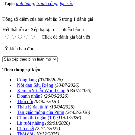
Tags:
anh hùng
,
tranh công
,
lục súc
Tổng số điểm của bài viết là: 5 trong 1 đánh giá
Hết thật rồi a?
Xếp hạng:
5
-
1
phiếu bầu
5
Click để đánh giá bài viết
Ý kiến bạn đọc
Theo dòng sự kiện
Cổng làng
(03/08/2026)
Nỗi đau Sầu Riêng
(30/07/2026)
Xem trực tiếp World Cup
(03/07/2026)
Doanh nhân?
(26/06/2026)
Thói đời
(04/05/2026)
Thấu lý đạt tình!
(10/04/2026)
Tan giấc mộng của Putin
(24/02/2026)
Chùm thơ ngắn (19)
(11/01/2026)
Lũ ruồi nhặng
(09/01/2026)
Chó chết
(22/12/2025)
Thói đời
(10/12/2025)