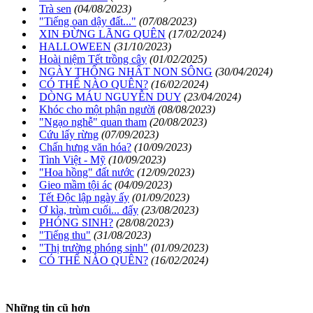
Trà sen
(04/08/2023)
"Tiếng oan dậy đất..."
(07/08/2023)
XIN ĐỪNG LÃNG QUÊN
(17/02/2024)
HALLOWEEN
(31/10/2023)
Hoài niệm Tết trồng cây
(01/02/2025)
NGÀY THỐNG NHẤT NON SÔNG
(30/04/2024)
CÓ THỂ NÀO QUÊN?
(16/02/2024)
DÒNG MÁU NGUYỄN DUY
(23/04/2024)
Khóc cho một phận người
(08/08/2023)
"Ngạo nghễ" quan tham
(20/08/2023)
Cứu lấy rừng
(07/09/2023)
Chấn hưng văn hóa?
(10/09/2023)
Tình Việt - Mỹ
(10/09/2023)
"Hoa hồng" đất nước
(12/09/2023)
Gieo mầm tội ác
(04/09/2023)
Tết Độc lập ngày ấy
(01/09/2023)
Ơ kìa, trùm cuối... đấy
(23/08/2023)
PHÓNG SINH?
(28/08/2023)
"Tiếng thu"
(31/08/2023)
"Thị trường phóng sinh"
(01/09/2023)
CÓ THỂ NÀO QUÊN?
(16/02/2024)
Những tin cũ hơn