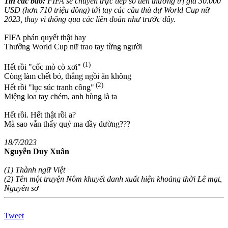
Tin các báo:
FIFA sẽ chuyển trực tiếp số tiền thưởng trị giá 30.000
USD (hơn 710 triệu đồng) tới tay các cầu thủ dự World Cup nữ
2023, thay vì thông qua các liên đoàn như trước đây.
FIFA phán quyết thật hay
Thưởng World Cup nữ trao tay từng người
(1)
Hết rồi "cốc mò cò xơi"
Còng làm chết bỏ, thẳng ngồi ăn không
(2)
Hết rồi "lục súc tranh công"
Miệng loa tay chém, anh hùng là ta
Hết rồi. Hết thật rồi a?
Mà sao vẫn thấy quỷ ma đầy đường???
18/7/2023
Nguyễn Duy Xuân
(1) Thành ngữ Việt
(2) Tên một truyện Nôm khuyết danh xuất hiện khoảng thời Lê mạt,
Nguyễn sơ
Tweet