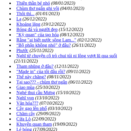
Thiên thần bé nhỏ
(08/01/2023)
Chùm thơ ngắn ghi vội
(04/01/2023)
Thôi thì...
(01/01/2023)
Lạ
(26/12/2022)
Khoảng lặng
(19/12/2022)
Bóng đá và người đẹp
(15/12/2022)
"Kỳ quan" của tạo hóa
(08/12/2022)
Rằng "ai biết nước sông Lam..."
(02/12/2022)
“Bộ phận không nhỏ” ở đâu?
(26/11/2022)
Phước
(25/11/2022)
Nghĩ từ chuyện cô trò chui túi ni lông vượt lũ qua suối
(21/11/2022)
Tham nhũng ở đâu?
(12/11/2022)
"Made in" của tôi đâu rồi?
(09/11/2022)
Thế này chăng?
(08/11/2022)
Tại sao??? - chùm thơ ngắn
(06/11/2022)
Giao mùa
(25/10/2022)
Nghé thui cầu Mưng
(15/10/2022)
Nghĩ vụn
(13/10/2022)
Văn hóa???
(07/10/2022)
Cây gạo lên phố
(03/10/2022)
Chăm cây
(29/09/2022)
Cửa Lò
(22/09/2022)
Khuyên quan tham
(19/09/2022)
Lẻ bóng
(17/09/2022)