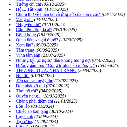
Tướng chì chi
(03/12/2025)
Hội... Tắt kinh!
(18/11/2025)
Chùm thơ về thiên tai và ứng xử của con người
(08/11/2025)
Vàng ơi!
(03/11/2025)
"Nguyên khí"
(01/11/2025)
Cấp trên - ông là ai?
(05/10/2025)
Bốn không
(18/09/2025)
Quan liêm - ngài ở mô?
(13/09/2025)
Xem lậu?
(09/09/2025)
Tâm trạng
(06/08/2025)
Vịnh tấm ảnh
(21/07/2025)
Những kỷ lục người dân không mong đợi
(04/07/2025)
Đường gắn mác "Công trình chào mừng... "
(15/05/2025)
THƯƠNG QUÁ, NHA TRANG
(20/04/2025)
Nói dối
(01/04/2025)
Tếu táo sau ngày thơ
(13/02/2025)
Độc nhất vô nhị
(07/02/2025)
Thơ mô rồi?
(04/02/2025)
Quyền năng...
(18/01/2025)
Chẳng phải điềm chi
(11/01/2025)
Lộn lèo
(08/11/2024)
Chiếc áo bạn tặng
(30/10/2024)
Lụy danh
(25/09/2024)
Tự sướng
(15/09/2024)
Lột mặt
(13/09/2024)