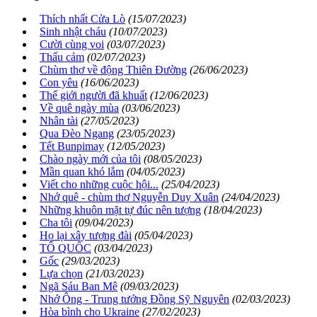
Thích nhất Cửa Lò
(15/07/2023)
Sinh nhật cháu
(10/07/2023)
Cười cùng voi
(03/07/2023)
Thấu cảm
(02/07/2023)
Chùm thơ về động Thiên Đường
(26/06/2023)
Con yêu
(16/06/2023)
Thế giới người đã khuất
(12/06/2023)
Về quê ngày mùa
(03/06/2023)
Nhân tài
(27/05/2023)
Qua Đèo Ngang
(23/05/2023)
Tết Bunpimay
(12/05/2023)
Chào ngày mới của tôi
(08/05/2023)
Mần quan khó lắm
(04/05/2023)
Viết cho những cuộc hội...
(25/04/2023)
Nhớ quê - chùm thơ Nguyễn Duy Xuân
(24/04/2023)
Những khuôn mặt tự đúc nên tượng
(18/04/2023)
Cha tôi
(09/04/2023)
Họ lại xây tượng đài
(05/04/2023)
TỔ QUỐC
(03/04/2023)
Gốc
(29/03/2023)
Lựa chọn
(21/03/2023)
Ngã Sáu Ban Mê
(09/03/2023)
Nhớ Ông - Trung tướng Đồng Sỹ Nguyên
(02/03/2023)
Hòa bình cho Ukraine
(27/02/2023)