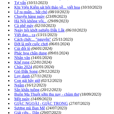
Tự vấn
(10/11/2023)
Khi Viện Kiểm sát hội thảo về... viết hoa
(10/10/2023)
Lễ ra quân... bắt chó
(08/10/2023)
Chuyện hàng ngày
(23/09/2023)
Hà Nội không vội...
(29/09/2023)
Cà phê máy
(02/10/2023)
Ngày hội khởi nghiệp Đắk Lắk
(06/10/2023)
Viết dạo... ca
(13/11/2023)
Cách chức... "nguyên"
(25/11/2023)
Đời là một cuộc chơi
(06/01/2024)
Củi đốt lò
(04/01/2024)
Phác họa chân dung
(09/01/2024)
Nhân văn
(14/01/2024)
Khế rụng
(22/01/2024)
Chào 2024
(02/01/2024)
Gió Đắk Song
(29/12/2023)
Lụy danh
(27/11/2023)
Con gái bây giờ
(02/12/2023)
Ngẫm
(16/12/2023)
Sân khấu tuồng
(20/12/2023)
Buôn Ma Thuột sớm thu nay - chùm thơ
(18/09/2023)
Một ngày
(14/09/2023)
GIẶC NGOÀI - GIẶC TRONG
(27/07/2023)
Sương mù Ban Mê
(24/07/2023)
Giải cứu... Dân
(29/07/2023)