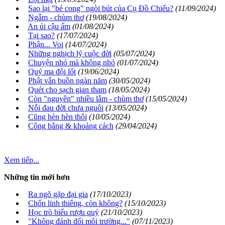
Sao lại "bẻ cong" ngòi bút của Cụ Đồ Chiểu?
(11/09/2024)
Ngẫm - chùm thơ
(19/08/2024)
An ủi cậu ấm
(01/08/2024)
Tại sao?
(17/07/2024)
Phận... Voi
(14/07/2024)
Những nghịch lý cuộc đời
(05/07/2024)
Chuyện nhỏ mà không nhỏ
(01/07/2024)
Quỷ ma đội lốt
(19/06/2024)
Phật vẫn buồn ngàn năm
(30/05/2024)
Quét cho sạch gian tham
(18/05/2024)
Còn "nguyên" nhiều lắm - chùm thơ
(15/05/2024)
Nỗi đau đời chưa nguôi
(13/05/2024)
Cũng hèn hèn thôi
(10/05/2024)
Công bằng & khoảng cách
(29/04/2024)
Xem tiếp...
Những tin mới hơn
Ra ngõ gặp đại gia
(17/10/2023)
Chốn linh thiêng, còn không?
(15/10/2023)
Học trò biếu rượu quý
(21/10/2023)
"Không đánh đổi môi trường..."
(07/11/2023)