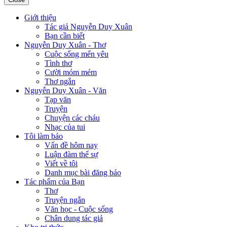
Giới thiệu
Tác giả Nguyễn Duy Xuân
Bạn cần biết
Nguyễn Duy Xuân - Thơ
Cuộc sống mến yêu
Tình thơ
Cười móm mém
Thơ ngắn
Nguyễn Duy Xuân - Văn
Tạp văn
Truyện
Chuyện các cháu
Nhạc của tui
Tôi làm báo
Vấn đề hôm nay
Luận đàm thế sự
Viết về tôi
Danh mục bài đăng báo
Tác phẩm của Bạn
Thơ
Truyện ngắn
Văn học - Cuộc sống
Chân dung tác giả