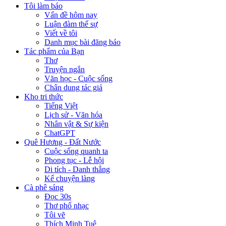
Tôi làm báo
Vấn đề hôm nay
Luận đàm thế sự
Viết về tôi
Danh mục bài đăng báo
Tác phẩm của Bạn
Thơ
Truyện ngắn
Văn học - Cuộc sống
Chân dung tác giả
Kho tri thức
Tiếng Việt
Lịch sử - Văn hóa
Nhân vật & Sự kiện
ChatGPT
Quê Hương - Đất Nước
Cuộc sống quanh ta
Phong tục - Lễ hội
Di tích - Danh thắng
Kể chuyện làng
Cà phê sáng
Đọc 30s
Thơ phổ nhạc
Tôi vẽ
Thích Minh Tuệ