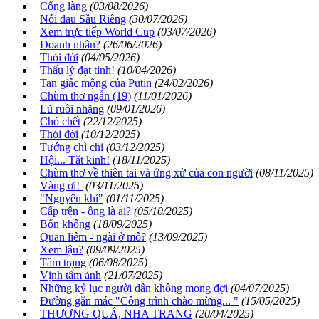
Cổng làng
(03/08/2026)
Nỗi đau Sầu Riêng
(30/07/2026)
Xem trực tiếp World Cup
(03/07/2026)
Doanh nhân?
(26/06/2026)
Thói đời
(04/05/2026)
Thấu lý đạt tình!
(10/04/2026)
Tan giấc mộng của Putin
(24/02/2026)
Chùm thơ ngắn (19)
(11/01/2026)
Lũ ruồi nhặng
(09/01/2026)
Chó chết
(22/12/2025)
Thói đời
(10/12/2025)
Tướng chì chi
(03/12/2025)
Hội... Tắt kinh!
(18/11/2025)
Chùm thơ về thiên tai và ứng xử của con người
(08/11/2025)
Vàng ơi!
(03/11/2025)
"Nguyên khí"
(01/11/2025)
Cấp trên - ông là ai?
(05/10/2025)
Bốn không
(18/09/2025)
Quan liêm - ngài ở mô?
(13/09/2025)
Xem lậu?
(09/09/2025)
Tâm trạng
(06/08/2025)
Vịnh tấm ảnh
(21/07/2025)
Những kỷ lục người dân không mong đợi
(04/07/2025)
Đường gắn mác "Công trình chào mừng... "
(15/05/2025)
THƯƠNG QUÁ, NHA TRANG
(20/04/2025)