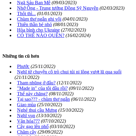
Ngã Sáu Ban Mê
(09/03/2023)
Nhớ Ông - Trung tướng Đồng Sỹ Nguyên
(02/03/2023)
Thôi thì...
(01/01/2023)
Chùm thơ ngắn ghi vội
(04/01/2023)
Thiên thần bé nhỏ
(08/01/2023)
Hòa bình cho Ukraine
(27/02/2023)
CÓ THỂ NÀO QUÊN?
(16/02/2024)
Những tin cũ hơn
Phước
(25/11/2022)
Nghĩ từ chuyện cô trò chui túi ni lông vượt lũ qua suối
(21/11/2022)
Tham nhũng ở đâu?
(12/11/2022)
"Made in" của tôi đâu rồi?
(09/11/2022)
Thế này chăng?
(08/11/2022)
Tại sao??? - chùm thơ ngắn
(06/11/2022)
Giao mùa
(25/10/2022)
Nghé thui cầu Mưng
(15/10/2022)
Nghĩ vụn
(13/10/2022)
Văn hóa???
(07/10/2022)
Cây gạo lên phố
(03/10/2022)
Chăm cây
(29/09/2022)