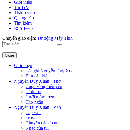
Giới thiệu
Tin Tức
Thành viên
Quảng cáo
Tìm kiếm
RSS-feeds
Chuyển giao diện:
Tự động
Máy Tính
Close
Giới thiệu
Tác giả Nguyễn Duy Xuân
Bạn cần biết
Nguyễn Duy Xuân - Thơ
Cuộc sống mến yêu
Tình thơ
Cười móm mém
Thơ ngắn
Nguyễn Duy Xuân - Văn
Tạp văn
Truyện
Chuyện các cháu
Nhạc của tui