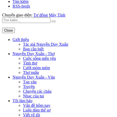
Tìm kiếm
RSS-feeds
Chuyển giao diện:
Tự động
Máy Tính
Close
Giới thiệu
Tác giả Nguyễn Duy Xuân
Bạn cần biết
Nguyễn Duy Xuân - Thơ
Cuộc sống mến yêu
Tình thơ
Cười móm mém
Thơ ngắn
Nguyễn Duy Xuân - Văn
Tạp văn
Truyện
Chuyện các cháu
Nhạc của tui
Tôi làm báo
Vấn đề hôm nay
Luận đàm thế sự
Viết về tôi