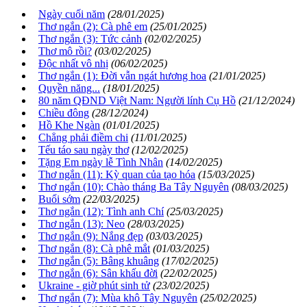
Ngày cuối năm
(28/01/2025)
Thơ ngắn (2): Cà phê em
(25/01/2025)
Thơ ngắn (3): Tức cảnh
(02/02/2025)
Thơ mô rồi?
(03/02/2025)
Độc nhất vô nhị
(06/02/2025)
Thơ ngắn (1): Đời vẫn ngát hương hoa
(21/01/2025)
Quyền năng...
(18/01/2025)
80 năm QĐND Việt Nam: Người lính Cụ Hồ
(21/12/2024)
Chiều đông
(28/12/2024)
Hồ Khe Ngàn
(01/01/2025)
Chẳng phải điềm chi
(11/01/2025)
Tếu táo sau ngày thơ
(12/02/2025)
Tặng Em ngày lễ Tình Nhân
(14/02/2025)
Thơ ngắn (11): Kỳ quan của tạo hóa
(15/03/2025)
Thơ ngắn (10): Chào tháng Ba Tây Nguyên
(08/03/2025)
Buổi sớm
(22/03/2025)
Thơ ngắn (12): Tình anh Chí
(25/03/2025)
Thơ ngắn (13): Neo
(28/03/2025)
Thơ ngắn (9): Nắng đẹp
(03/03/2025)
Thơ ngắn (8): Cà phê mắt
(01/03/2025)
Thơ ngắn (5): Bâng khuâng
(17/02/2025)
Thơ ngắn (6): Sân khấu đời
(22/02/2025)
Ukraine - giờ phút sinh tử
(23/02/2025)
Thơ ngắn (7): Mùa khô Tây Nguyên
(25/02/2025)