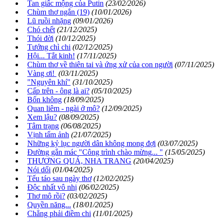
Tan giấc mộng của Putin
(23/02/2026)
Chùm thơ ngắn (19)
(10/01/2026)
Lũ ruồi nhặng
(09/01/2026)
Chó chết
(21/12/2025)
Thói đời
(10/12/2025)
Tướng chì chi
(02/12/2025)
Hội... Tắt kinh!
(17/11/2025)
Chùm thơ về thiên tai và ứng xử của con người
(07/11/2025)
Vàng ơi!
(03/11/2025)
"Nguyên khí"
(31/10/2025)
Cấp trên - ông là ai?
(05/10/2025)
Bốn không
(18/09/2025)
Quan liêm - ngài ở mô?
(12/09/2025)
Xem lậu?
(08/09/2025)
Tâm trạng
(06/08/2025)
Vịnh tấm ảnh
(21/07/2025)
Những kỷ lục người dân không mong đợi
(03/07/2025)
Đường gắn mác "Công trình chào mừng... "
(15/05/2025)
THƯƠNG QUÁ, NHA TRANG
(20/04/2025)
Nói dối
(01/04/2025)
Tếu táo sau ngày thơ
(12/02/2025)
Độc nhất vô nhị
(06/02/2025)
Thơ mô rồi?
(03/02/2025)
Quyền năng...
(18/01/2025)
Chẳng phải điềm chi
(11/01/2025)