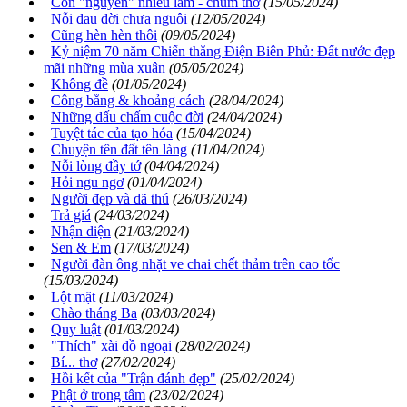
Còn "nguyên" nhiều lắm - chùm thơ
(15/05/2024)
Nỗi đau đời chưa nguôi
(12/05/2024)
Cũng hèn hèn thôi
(09/05/2024)
Kỷ niệm 70 năm Chiến thắng Điện Biên Phủ: Đất nước đẹp
mãi những mùa xuân
(05/05/2024)
Không đề
(01/05/2024)
Công bằng & khoảng cách
(28/04/2024)
Những dấu chấm cuộc đời
(24/04/2024)
Tuyệt tác của tạo hóa
(15/04/2024)
Chuyện tên đất tên làng
(11/04/2024)
Nỗi lòng đầy tớ
(04/04/2024)
Hỏi ngu ngơ
(01/04/2024)
Người đẹp và dã thú
(26/03/2024)
Trả giá
(24/03/2024)
Nhận diện
(21/03/2024)
Sen & Em
(17/03/2024)
Người đàn ông nhặt ve chai chết thảm trên cao tốc
(15/03/2024)
Lột mặt
(11/03/2024)
Chào tháng Ba
(03/03/2024)
Quy luật
(01/03/2024)
"Thích" xài đồ ngoại
(28/02/2024)
Bí... thơ
(27/02/2024)
Hồi kết của "Trận đánh đẹp"
(25/02/2024)
Phật ở trong tâm
(23/02/2024)