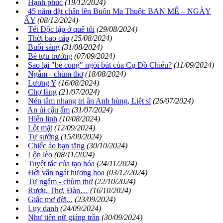
Hạnh phúc
(19/12/2024)
45 năm đặt chân lên Buôn Ma Thuột: BAN MÊ – NGÀY
ẤY
(08/12/2024)
Tết Độc lập ở quê tôi
(29/08/2024)
Thời bao cấp
(25/08/2024)
Buổi sáng
(31/08/2024)
Bé tựu trường
(07/09/2024)
Sao lại "bẻ cong" ngòi bút của Cụ Đồ Chiểu?
(11/09/2024)
Ngẫm - chùm thơ
(18/08/2024)
Lương Y
(16/08/2024)
Chợ làng
(21/07/2024)
Nén tâm nhang tri ân Anh hùng, Liệt sĩ
(26/07/2024)
An ủi cậu ấm
(31/07/2024)
Hiển linh
(10/08/2024)
Lột mặt
(12/09/2024)
Tự sướng
(15/09/2024)
Chiếc áo bạn tặng
(30/10/2024)
Lộn lèo
(08/11/2024)
Tuyệt tác của tạo hóa
(24/11/2024)
Đời vẫn ngát hương hoa
(03/12/2024)
Tự ngẫm - chùm thơ
(22/10/2024)
Rượu, Thơ, Đàn…
(16/10/2024)
Giấc mơ đời...
(23/09/2024)
Lụy danh
(24/09/2024)
Như tiên nữ giáng trần
(30/09/2024)