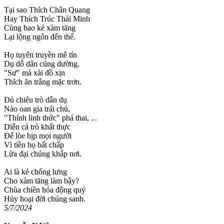
Tại sao Thích Chân Quang
Hay Thích Trúc Thái Minh
Cùng bao kẻ xàm tăng
Lại lộng ngôn đến thế.
Họ tuyên truyền mê tín
Dụ dỗ dân cúng dường.
"Sư" mà xài đồ xịn
Thích ăn trắng mặc trơn.
Đủ chiêu trò dẫn dụ
Nào oan gia trái chủ,
"Thỉnh linh thức" phá thai, ...
Diễn cả trò khất thực
Để lòe bịp mọi người
Vì tiền họ bất chấp
Lừa đại chúng khắp nơi.
Ai là kẻ chống lưng
Cho xàm tăng làm bậy?
Chùa chiền hóa động quỷ
Hủy hoại đời chúng sanh.
5/7/2024