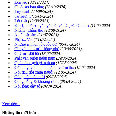
Lộn lèo
(08/11/2024)
Chiếc áo bạn tặng
(30/10/2024)
Lụy danh
(24/09/2024)
Tự sướng
(15/09/2024)
Lột mặt
(12/09/2024)
Sao lại "bẻ cong" ngòi bút của Cụ Đồ Chiểu?
(11/09/2024)
Ngẫm - chùm thơ
(18/08/2024)
An ủi cậu ấm
(31/07/2024)
Phận... Voi
(13/07/2024)
Những nghịch lý cuộc đời
(05/07/2024)
Chuyện nhỏ mà không nhỏ
(30/06/2024)
Quỷ ma đội lốt
(18/06/2024)
Phật vẫn buồn ngàn năm
(29/05/2024)
Quét cho sạch gian tham
(17/05/2024)
Còn "nguyên" nhiều lắm - chùm thơ
(15/05/2024)
Nỗi đau đời chưa nguôi
(12/05/2024)
Cũng hèn hèn thôi
(09/05/2024)
Công bằng & khoảng cách
(28/04/2024)
Nỗi lòng đầy tớ
(04/04/2024)
Xem tiếp...
Những tin mới hơn