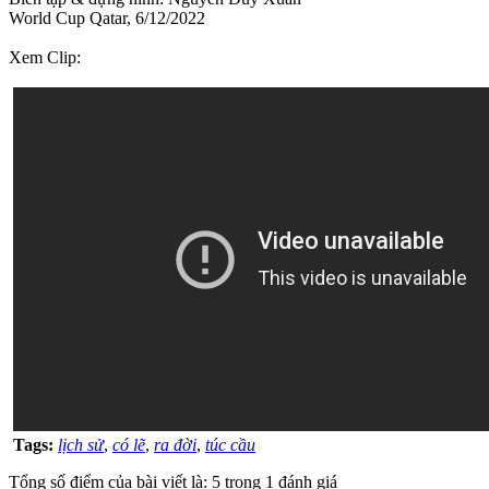
World Cup Qatar, 6/12/2022
Xem Clip:
Tags:
lịch sử
,
có lẽ
,
ra đời
,
túc cầu
Tổng số điểm của bài viết là: 5 trong 1 đánh giá