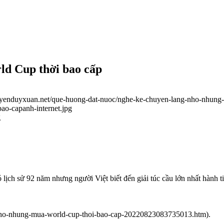
ld Cup thời bao cấp
guyenduyxuan.net/que-huong-dat-nuoc/nghe-ke-chuyen-lang-nho-nhung
ao-capanh-internet.jpg
g
 lịch sử 92 năm nhưng người Việt biết đến giải túc cầu lớn nhất hành
vn/nho-nhung-mua-world-cup-thoi-bao-cap-20220823083735013.htm).