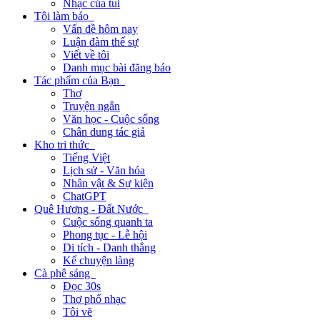
Nhạc của tui
Tôi làm báo
Vấn đề hôm nay
Luận đàm thế sự
Viết về tôi
Danh mục bài đăng báo
Tác phẩm của Bạn
Thơ
Truyện ngắn
Văn học - Cuộc sống
Chân dung tác giả
Kho tri thức
Tiếng Việt
Lịch sử - Văn hóa
Nhân vật & Sự kiện
ChatGPT
Quê Hương - Đất Nước
Cuộc sống quanh ta
Phong tục - Lễ hội
Di tích - Danh thắng
Kể chuyện làng
Cà phê sáng
Đọc 30s
Thơ phổ nhạc
Tôi vẽ