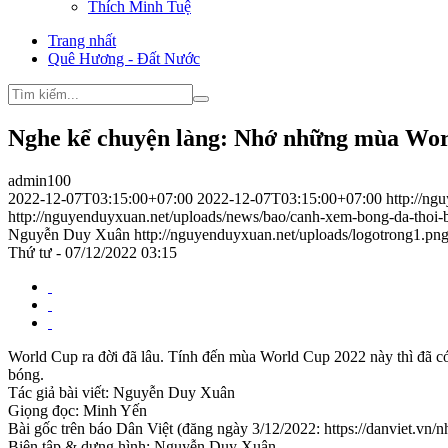
Thích Minh Tuệ
Trang nhất
Quê Hương - Đất Nước
Nghe kể chuyện làng: Nhớ những mùa Wor
admin100
2022-12-07T03:15:00+07:00
2022-12-07T03:15:00+07:00
http://n
http://nguyenduyxuan.net/uploads/news/bao/canh-xem-bong-da-thoi-b
Nguyễn Duy Xuân
http://nguyenduyxuan.net/uploads/logotrong1.pn
Thứ tư - 07/12/2022 03:15
World Cup ra đời đã lâu. Tính đến mùa World Cup 2022 này thì đã có
bóng.
Tác giả bài viết: Nguyễn Duy Xuân
Giọng đọc: Minh Yến
Bài gốc trên báo Dân Việt (đăng ngày 3/12/2022: https://danviet.
Biên tập & dựng hình: Nguyễn Duy Xuân