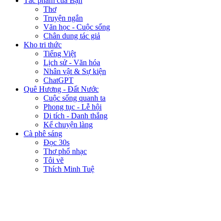
Tác phẩm của Bạn
Thơ
Truyện ngắn
Văn học - Cuộc sống
Chân dung tác giả
Kho tri thức
Tiếng Việt
Lịch sử - Văn hóa
Nhân vật & Sự kiện
ChatGPT
Quê Hương - Đất Nước
Cuộc sống quanh ta
Phong tục - Lễ hội
Di tích - Danh thắng
Kể chuyện làng
Cà phê sáng
Đọc 30s
Thơ phổ nhạc
Tôi vẽ
Thích Minh Tuệ