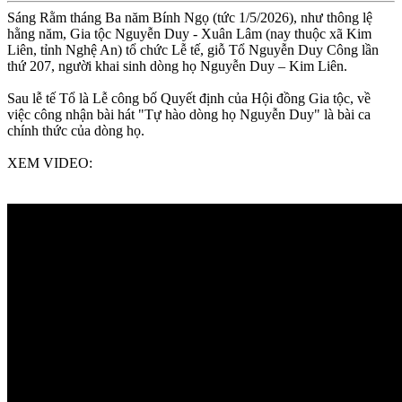
Sáng Rằm tháng Ba năm Bính Ngọ (tức 1/5/2026), như thông lệ
hằng năm, Gia tộc Nguyễn Duy - Xuân Lâm (nay thuộc xã Kim
Liên, tỉnh Nghệ An) tổ chức Lễ tế, giỗ Tổ Nguyễn Duy Công lần
thứ 207, người khai sinh dòng họ Nguyễn Duy – Kim Liên.
Sau lễ tế Tổ là Lễ công bố Quyết định của Hội đồng Gia tộc, về
việc công nhận bài hát "Tự hào dòng họ Nguyễn Duy" là bài ca
chính thức của dòng họ.
XEM VIDEO: