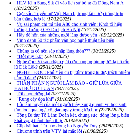
HLV Kim Sang Sik đi vào lịch sử bóng đá Đông Nam Á
(18/12/2025)
Cực sốc: Tuyển nữ Việt Nam bị trọng tài cướp trắng trợn
bàn thắng hợp lệ
(17/12/2025)
Vụ sai phạm chi trả tiền A80 cho sinh viên: Khởi tố hiệu
trưởng Trường CĐ Du lịch Hà Nội
(16/12/2025)
Hãy để hồn của những ngôi làng được yên
(05/12/2025)
Vinh danh 50 tác phẩm văn học nghệ thuật tiêu biểu
(02/12/2025)
Chúng ta có nên sáp nhập làng thôn???
(30/11/2025)
“Đột quỵ 5.0”
(28/11/2025)
Nghe đọc: Vì sao chậm giải cứu hàng nghìn người kẹt ở rốn
lũ Đăk Lăk?
(25/11/2025)
NGHE - ĐỌC: Phú Yên cũ bị 'dìm' trong lũ dữ, trách nhiệm
nằm ở đâu?
(24/11/2025)
THÂN PHẬN NGƯỜI LÀM BÁO - GIỮ LỬA GIỮA
HAI BỜ DƯ LUẬN
(04/11/2025)
Tôi chọn dừng lại
(03/11/2025)
"Rung cây dọa khỉ"
(01/10/2025)
Lời tâm huyết của một người thầy xung quanh vụ học sinh
túm tóc, quật ngã cô giáo ngay trong lớp học
(22/09/2025)
Tổng Bí thư Tô Lâm: Đoàn kết, chung sức, đồng lòng, biến
khát vọng thành hiện thực
(01/09/2025)
Clip bài hát "Tự hào dòng họ Nguyễn Duy
(28/08/2025)
Chương trình trên VTV lại mắc lỗi
(10/08/2025)