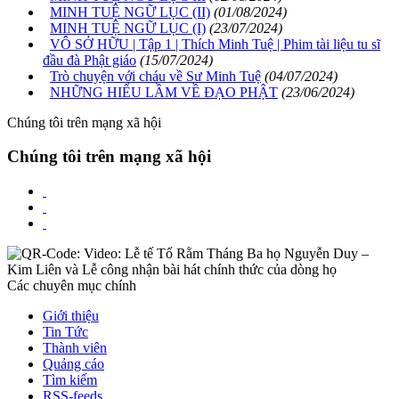
MINH TUỆ NGỮ LỤC (II)
(01/08/2024)
MINH TUỆ NGỮ LỤC (I)
(23/07/2024)
VÔ SỞ HỮU | Tập 1 | Thích Minh Tuệ | Phim tài liệu tu sĩ
đầu đà Phật giáo
(15/07/2024)
Trò chuyện với cháu về Sư Minh Tuệ
(04/07/2024)
NHỮNG HIỂU LẦM VỀ ĐẠO PHẬT
(23/06/2024)
Chúng tôi trên mạng xã hội
Chúng tôi trên mạng xã hội
Các chuyên mục chính
Giới thiệu
Tin Tức
Thành viên
Quảng cáo
Tìm kiếm
RSS-feeds