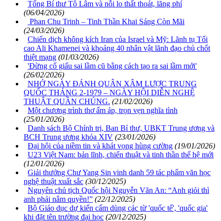
Tổng Bí thư Tô Lâm và nỗi lo thất thoát, lãng phí
(06/04/2026)
Phan Chu Trinh – Tinh Thần Khai Sáng Còn Mãi
(24/03/2026)
Chiến dịch không kích Iran của Israel và Mỹ: Lãnh tụ Tối
cao Ali Khamenei và khoảng 40 nhân vật lãnh đạo chủ chốt
thiệt mạng
(01/03/2026)
'Đừng cố giấu sai lầm cũ bằng cách tạo ra sai lầm mới'
(26/02/2026)
NHỚ NGÀY ĐÁNH QUÂN XÂM LƯỢC TRUNG
QUỐC THÁNG 2-1979 – NGÀY HỘI DIỄN NGHỆ
THUẬT QUẦN CHÚNG.
(21/02/2026)
Một chương trình thơ ấm áp, trọn vẹn nghĩa tình
(25/01/2026)
Danh sách Bộ Chính trị, Ban Bí thư, UBKT Trung ương và
BCH Trung ương khóa XIV
(23/01/2026)
Đại hội của niềm tin và khát vọng hùng cường
(19/01/2026)
U23 Việt Nam: bản lĩnh, chiến thuật và tinh thần thế hệ mới
(12/01/2026)
Giải thưởng Chư Yang Sin vinh danh 59 tác phẩm văn học
nghệ thuật xuất sắc
(30/12/2025)
Nguyên chủ tịch Quốc hội Nguyễn Văn An: “Anh giỏi thì
anh phải nắm quyền!”
(22/12/2025)
Bộ Giáo dục dự kiến cấm dùng các từ 'quốc tế', 'quốc gia'
khi đặt tên trường đại học
(20/12/2025)