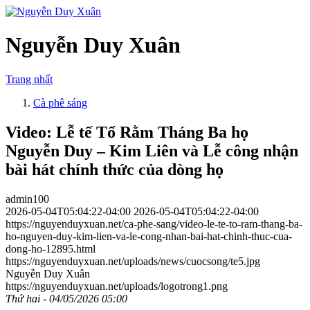
Nguyễn Duy Xuân
Trang nhất
Cà phê sáng
Video: Lễ tế Tổ Rằm Tháng Ba họ
Nguyễn Duy – Kim Liên và Lễ công nhận
bài hát chính thức của dòng họ
admin100
2026-05-04T05:04:22-04:00
2026-05-04T05:04:22-04:00
https://nguyenduyxuan.net/ca-phe-sang/video-le-te-to-ram-thang-ba-
ho-nguyen-duy-kim-lien-va-le-cong-nhan-bai-hat-chinh-thuc-cua-
dong-ho-12895.html
https://nguyenduyxuan.net/uploads/news/cuocsong/te5.jpg
Nguyễn Duy Xuân
https://nguyenduyxuan.net/uploads/logotrong1.png
Thứ hai - 04/05/2026 05:00