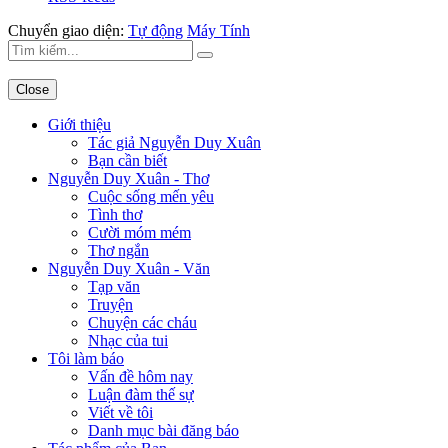
Chuyển giao diện:
Tự động
Máy Tính
Close
Giới thiệu
Tác giả Nguyễn Duy Xuân
Bạn cần biết
Nguyễn Duy Xuân - Thơ
Cuộc sống mến yêu
Tình thơ
Cười móm mém
Thơ ngắn
Nguyễn Duy Xuân - Văn
Tạp văn
Truyện
Chuyện các cháu
Nhạc của tui
Tôi làm báo
Vấn đề hôm nay
Luận đàm thế sự
Viết về tôi
Danh mục bài đăng báo