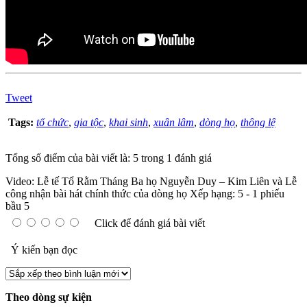
Tweet
Tags:
tổ chức
,
gia tộc
,
khai sinh
,
xuân lâm
,
dòng họ
,
thông lệ
Tổng số điểm của bài viết là: 5 trong 1 đánh giá
Video: Lễ tế Tổ Rằm Tháng Ba họ Nguyễn Duy – Kim Liên và Lễ
công nhận bài hát chính thức của dòng họ
Xếp hạng:
5
-
1
phiếu
bầu
5
Click để đánh giá bài viết
Ý kiến bạn đọc
Theo dòng sự kiện