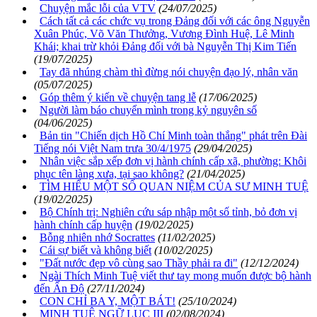
Chuyện mắc lỗi của VTV
(24/07/2025)
Cách tất cả các chức vụ trong Đảng đối với các ông Nguyễn
Xuân Phúc, Võ Văn Thưởng, Vương Đình Huệ, Lê Minh
Khái; khai trừ khỏi Đảng đối với bà Nguyễn Thị Kim Tiến
(19/07/2025)
Tay đã nhúng chàm thì đừng nói chuyện đạo lý, nhân văn
(05/07/2025)
Góp thêm ý kiến về chuyện tang lễ
(17/06/2025)
Người làm báo chuyển mình trong kỷ nguyên số
(04/06/2025)
Bản tin "Chiến dịch Hồ Chí Minh toàn thắng" phát trên Đài
Tiếng nói Việt Nam trưa 30/4/1975
(29/04/2025)
Nhân việc sắp xếp đơn vị hành chính cấp xã, phường: Khôi
phục tên làng xưa, tại sao không?
(21/04/2025)
TÌM HIỂU MỘT SỐ QUAN NIỆM CỦA SƯ MINH TUỆ
(19/02/2025)
Bộ Chính trị: Nghiên cứu sáp nhập một số tỉnh, bỏ đơn vị
hành chính cấp huyện
(19/02/2025)
Bỗng nhiên nhớ Socrattes
(11/02/2025)
Cái sự biết và không biết
(10/02/2025)
"Đất nước đẹp vô cùng sao Thầy phải ra đi"
(12/12/2024)
Ngài Thích Minh Tuệ viết thư tay mong muốn được bộ hành
đến Ấn Độ
(27/11/2024)
CON CHỈ BA Y, MỘT BÁT!
(25/10/2024)
MINH TUỆ NGỮ LỤC III
(02/08/2024)