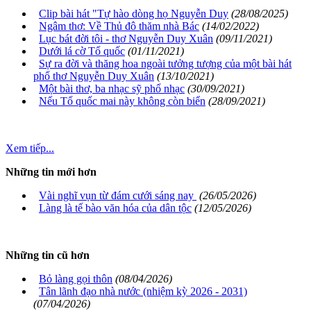
Clip bài hát "Tự hào dòng họ Nguyễn Duy
(28/08/2025)
Ngâm thơ: Về Thủ đô thăm nhà Bác
(14/02/2022)
Lục bát đời tôi - thơ Nguyễn Duy Xuân
(09/11/2021)
Dưới lá cờ Tổ quốc
(01/11/2021)
Sự ra đời và thăng hoa ngoài tưởng tượng của một bài hát
phổ thơ Nguyễn Duy Xuân
(13/10/2021)
Một bài thơ, ba nhạc sỹ phổ nhạc
(30/09/2021)
Nếu Tổ quốc mai này không còn biển
(28/09/2021)
Xem tiếp...
Những tin mới hơn
Vài nghĩ vụn từ đám cưới sáng nay
(26/05/2026)
Làng là tế bào văn hóa của dân tộc
(12/05/2026)
Những tin cũ hơn
Bỏ làng gọi thôn
(08/04/2026)
Tân lãnh đạo nhà nước (nhiệm kỳ 2026 - 2031)
(07/04/2026)